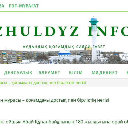
24
PDF-МҰРАҒАТ
ZHULDYZ INF
АУДАНДЫҚ ҚОҒАМДЫҚ-САЯСИ ГАЗЕТ
ДЕНСАУЛЫҚ
ӘЛЕУМЕТ
БІЛІМ
МӘДЕНИЕТ
ы – қоғамдағы достық пен бірліктің негізі
 мұрасы – қоғамдағы достық пен бірліктің негізі
ын, ойшыл Абай Құнанбайұлының 180 жылдығына орай о