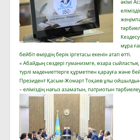
әкімі А
елімізд
жеңімп
тәрбиел
Кездес
мұра ға
бейбіт өмірдің берік іргетасы екенін атап өтті.
« Абайдың сөздері гуманизмге, өзара сыйластық 
түрлі мәдениеттерге құрметпен қарауға және бе
Президент Қасым-Жомарт Тоқаев ұлы ойшылдың 
– еліміздің нағыз азаматын, патриотын тәрбиеле