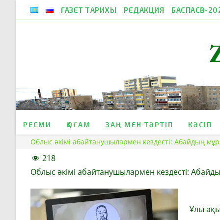
Skip
ГАЗЕТ ТАРИХЫ
РЕДАКЦИЯ
БАСПАСӨЗ-20
to
content
РЕСМИ
ҚОҒАМ
ЗАҢ МЕН ТӘРТІП
КӘСІП
Облыс әкімі абайтанушылармен кездесті: Абайдың мұрас
218
Облыс әкімі абайтанушылармен кездесті: Абайдың
Ұлы ақ