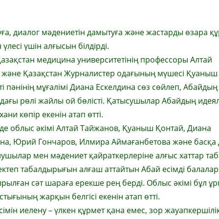
уға, диалог мәдениетін дамытуға және жастарды өзара құ
үлесі үшін алғысын білдірді.
азақстан медицина университетінің профессоры Алтай
ң және Қазақстан Журналистер одағының мүшесі Қуаныш
ті пәнінің мұғалімі Диана Ескелдина сөз сөйлеп, Абайдың 
ағы рөлі жайлы ой бөлісті. Қатысушылар Абайдың идея
ни көпір екенін атап өтті.
де облыс әкімі Алтай Тайжанов, Қуаныш Қонтай, Диана
на, Юрий Гончаров, Илмира Аймағанбетова және басқа 
ушылар мен мәдениет қайраткерлеріне алғыс хаттар таб
ктеп табалдырығын алғаш аттайтын Абай есімді балалар
рылған сәт шараға ерекше рең берді. Облыс әкімі бұл ұ
стығының жарқын белгісі екенін атап өтті.
сімін иелену – үлкен құрмет қана емес, зор жауапкершілік