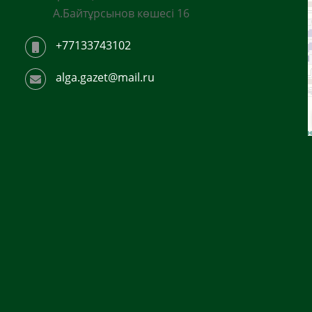
А.Байтұрсынов көшесі 16
+77133743102
alga.gazet@mail.ru