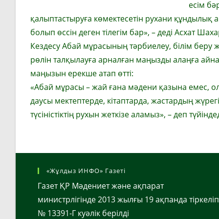
есім бә
қалыптастыруға көмектесетін рухани құндылық а
болып өссін деген тілегім бар», – деді Асхат Шаха
Кездесу Абай мұрасының тәрбиелеу, білім беру ж
рөлін талқылауға арналған маңызды алаңға айна
маңызын ерекше атап өтті:
«Абай мұрасы – жай ғана мәдени қазына емес, ол
даусы мектептерде, кітаптарда, жастардың жүрегін
түсіністіктің рухын жеткізе аламыз», – деп түйінд
«Жұлдыз ИНФО» Газеті
Газет ҚР Мәдениет және ақпарат
министрлігінде 2013 жылғы 19 ақпанда тіркеліп
№ 13391-Г куәлік берілді