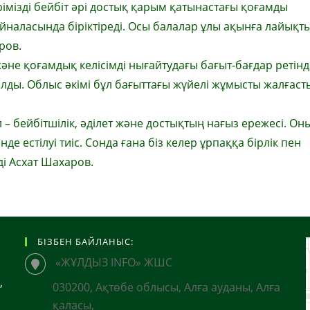
рімізді бейбіт әрі достық қарым қатынастағы қоғамды
йналасында біріктіреді. Осы балалар ұлы ақынға лайықт
ров.
әне қоғамдық келісімді нығайтудағы бағыт-бағдар ретінд
лды. Облыс әкімі бұл бағыттағы жүйелі жұмысты жалғас
 – бейбітшілік, әділет және достықтың нағыз ережесі. Он
де естілуі тиіс. Сонда ғана біз келер ұрпаққа бірлік пен
еді Асхат Шахаров.
БІЗБЕН БАЙЛАНЫС:
«ЖҰЛДЫЗ INFO» ЖШС
,
030200, Ақтөбе облысы, Алға ауданы, Алға
қаласы,