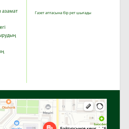
ы азамат
Газет аптасына бір рет шығады
егі
тырудың
ың
Алға
Яндекс Карталар — көлік, навигация, орындарды іздеу