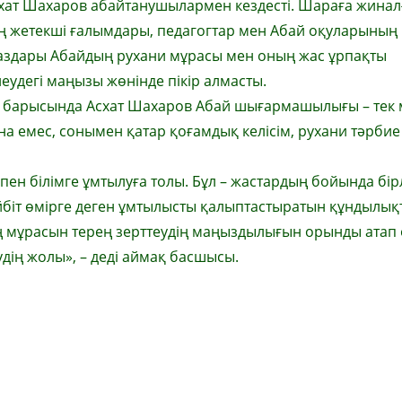
схат Шахаров абайтанушылармен кездесті. Шараға жинал
ің жетекші ғалымдары, педагогтар мен Абай оқуларының
аздары Абайдың рухани мұрасы мен оның жас ұрпақты
еудегі маңызы жөнінде пікір алмасты.
у барысында Асхат Шахаров Абай шығармашылығы – тек
на емес, сонымен қатар қоғамдық келісім, рухани тәрбие
пен білімге ұмтылуға толы. Бұл – жастардың бойында бірл
йбіт өмірге деген ұмтылысты қалыптастыратын құндылық
мұрасын терең зерттеудің маңыздылығын орынды атап өт
удің жолы», – деді аймақ басшысы.