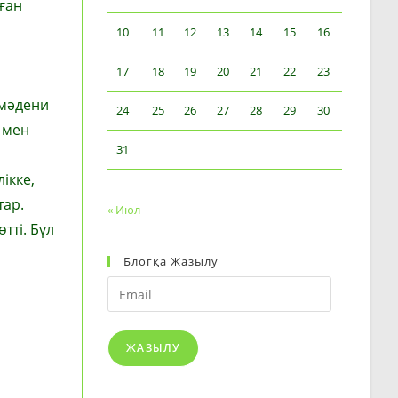
ған
10
11
12
13
14
15
16
17
18
19
20
21
22
23
 мәдени
24
25
26
27
28
29
30
 мен
31
ікке,
тар.
« Июл
ті. Бұл
Блогқа Жазылу
Email
ЖАЗЫЛУ