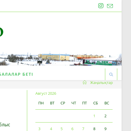
O
БАЛАЛАР БЕТІ
Жаңалықтар
Август 2026
ПН
ВТ
СР
ЧТ
ПТ
СБ
ВС
1
2
блыс
3
4
5
6
7
8
9