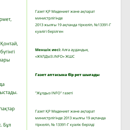
Газет ҚР Мәдениет және ақпарат
министрлігінде
рмет,
2013 жылғы 19 ақпанда тіркеліп, №13391-Г
куәлігі берілген
 Қонтай,
Меншік иесі:
Алға аудандық
бүгінгі
«ЖҰЛДЫЗ.INFO» ЖШС
лары
Газет аптасына бір рет шығады
да
ыстады.
"Жұлдыз INFO" газеті
рпақтар
Газет ҚР Мәдениет және ақпарат
министрлігінде 2013 жылғы 19 ақпанда
. Бұл
тіркеліп, № 13391-Г куәлік берілді