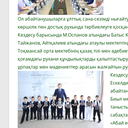
Ол абайтанушыларға ұлттық сана-сезімді нығайт
көршілік пен достық рухында тәрбиелеуге қосқан 
Кездесу барысында М.Оспанов атындағы Батыс Қ
Тайжанов, Айтқалиев атындағы атаулы мектепті
Тоқмансай орта мектебінің қазақ тілі мен әдебие
қоғамдағы рухани құндылықтарды қалыптастыруд
ұрпақтар мен мәдениеттер арасын жалғайтын руха
Кездесу
Ескелди
абайтан
Биыл ме
танысты
сабақта
«Абай е