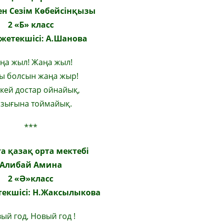
н Сезім Көбейсінқызы
2
«
Б
»
класс
 жетекшісі: А.Шанова
ңа жыл! Жаңа жыл!
ты болсын жаңа жыр!
кей достар ойнайық,
зығына тоймайық.
***
а қазақ орта мектебі
Алибай Амина
2
«
Ә
»
класс
екшісі: Н
.
Жаксылыкова
ый год, Новый год !