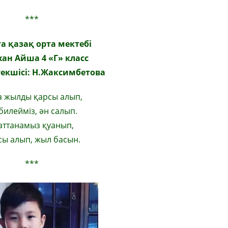
***
а қазақ орта мектебі
хан Айша 4
«
Г
»
класс
текшісі: Н.Жаксимбетова
 жылды қарсы алып,
билейміз, ән салып.
ттанамыз қуанып,
сы алып, жыл басын.
***