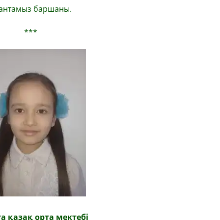
антамыз баршаны.
***
а қазақ орта мектебі