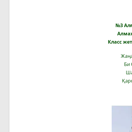
№3 Алғ
Алма
Класс же
Жаңа
Би 
Ша
Қар