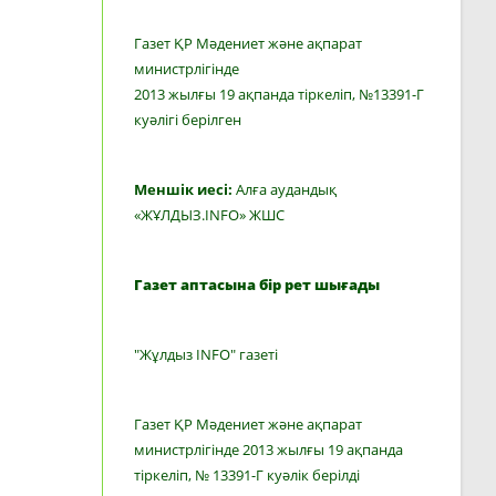
Газет ҚР Мәдениет және ақпарат
министрлігінде
2013 жылғы 19 ақпанда тіркеліп, №13391-Г
куәлігі берілген
Меншік иесі:
Алға аудандық
«ЖҰЛДЫЗ.INFO» ЖШС
Газет аптасына бір рет шығады
"Жұлдыз INFO" газеті
Газет ҚР Мәдениет және ақпарат
министрлігінде 2013 жылғы 19 ақпанда
тіркеліп, № 13391-Г куәлік берілді