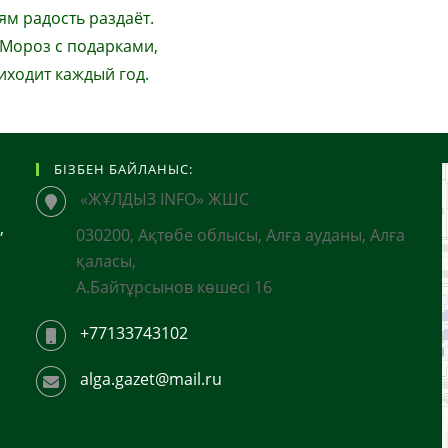
ям радость раздаёт.
 Мороз с подарками,
иходит каждый год.
БІЗБЕН БАЙЛАНЫС:
«ЖҰЛДЫЗ INFO» ЖШС
,
030200, Ақтөбе облысы, Алға ауданы, Алға
қаласы,
А.Байтұрсынов көшесі 16
+77133743102
alga.gazet@mail.ru