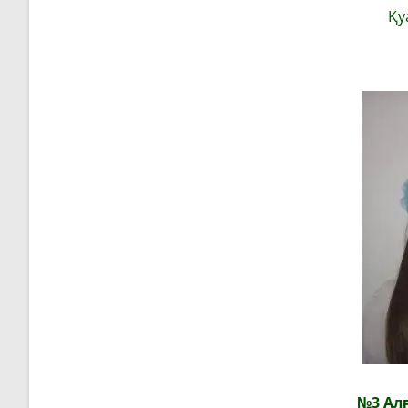
Қу
№3 Алғ