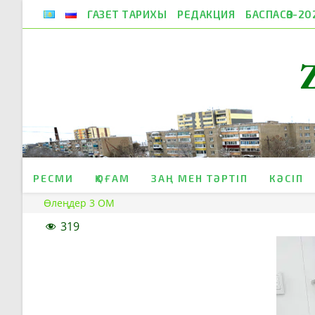
Skip
ГАЗЕТ ТАРИХЫ
РЕДАКЦИЯ
БАСПАСӨЗ-20
to
content
РЕСМИ
ҚОҒАМ
ЗАҢ МЕН ТӘРТІП
КӘСІП
Өлеңдер 3 ОМ
319