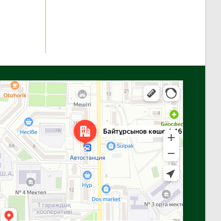
Алға
Яндекс Карталар — көлік, навигация, орындарды іздеу