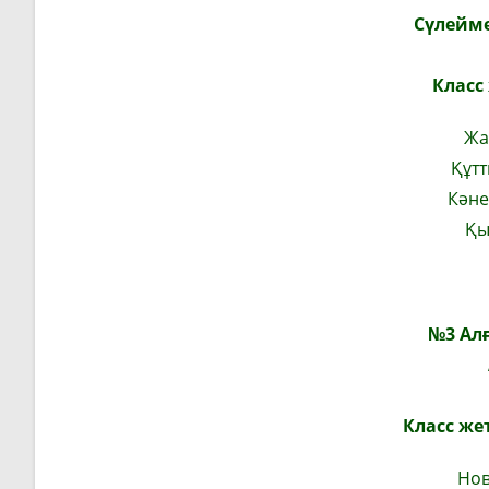
Сүлейме
Класс
Жа
Құт
Кәне
Қы
№3 Алғ
Класс жет
Нов