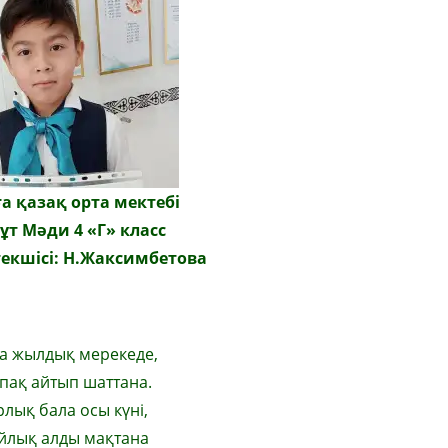
а қазақ орта мектебі
ұт Мәди 4
«
Г
»
класс
текшісі: Н.Жаксимбетова
а жылдық мерекеде,
пақ айтып шаттана.
рлық бала осы күні,
йлық алды мақтана