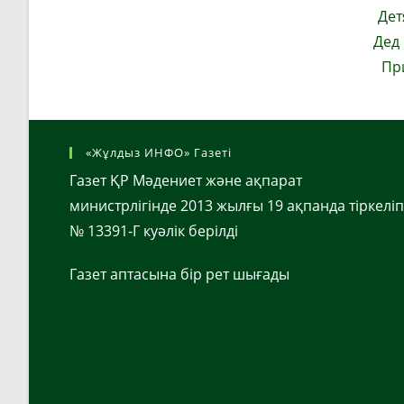
Дет
Дед
Пр
«Жұлдыз ИНФО» Газеті
Газет ҚР Мәдениет және ақпарат
министрлігінде 2013 жылғы 19 ақпанда тіркеліп
№ 13391-Г куәлік берілді
Газет аптасына бір рет шығады