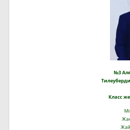
№3 Алғ
Тилеуберд
Класс же
Мі
Жаң
Жай