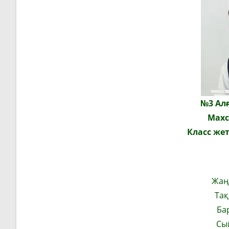
№3 Алғ
Махс
Класс же
Жаң
Тақ
Ба
Сы