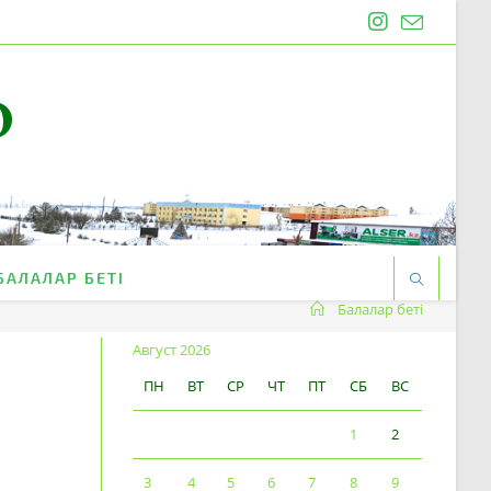
O
БАЛАЛАР БЕТІ
Балалар беті
Август 2026
ПН
ВТ
СР
ЧТ
ПТ
СБ
ВС
1
2
3
4
5
6
7
8
9