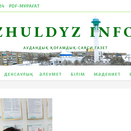
24
PDF-МҰРАҒАТ
ZHULDYZ INF
АУДАНДЫҚ ҚОҒАМДЫҚ-САЯСИ ГАЗЕТ
ДЕНСАУЛЫҚ
ӘЛЕУМЕТ
БІЛІМ
МӘДЕНИЕТ