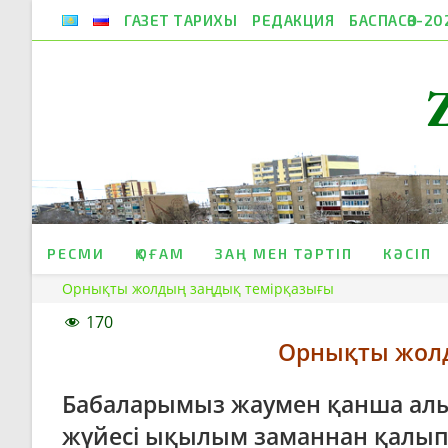
Skip
ГАЗЕТ ТАРИХЫ
РЕДАКЦИЯ
БАСПАСӨЗ-20
to
content
РЕСМИ
ҚОҒАМ
ЗАҢ МЕН ТӘРТІП
КӘСІП
Орнықты жолдың заңдық темірқазығы
170
Орнықты жолд
Бабаларымыз жаумен қанша алысы
жүйесі ықылым заманнан қалыпт