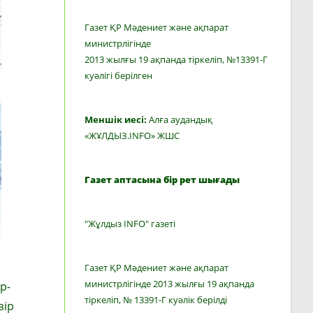
Газет ҚР Мәдениет және ақпарат
министрлігінде
2013 жылғы 19 ақпанда тіркеліп, №13391-Г
куәлігі берілген
Меншік иесі:
Алға аудандық
«ЖҰЛДЫЗ.INFO» ЖШС
Газет аптасына бір рет шығады
"Жұлдыз INFO" газеті
Газет ҚР Мәдениет және ақпарат
министрлігінде 2013 жылғы 19 ақпанда
р­
тіркеліп, № 13391-Г куәлік берілді
зір