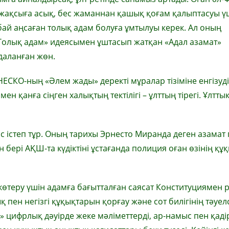
Бес жақсыға асық, бес жаманнан қашық қоғам қалыптасуы ү
бай аңсаған толық адам бо­луға ұмтылуы керек. Ал оның
То­лық адам» идеясымен ұштасып жат­қан «Адал азамат»
даланған жөн.
КО-ның «Әлем жады» деректі мұралар тізіміне енгізуді 
ен қанға сіңген халықтың тектілігі – ұлттың тірегі. Ұлттық
с істеп тұр. Оның тарихы Эрнесто Миранда деген азамат
 бері АҚШ-та күдікті­ні ұстағанда полиция оған өзінің құ
көтеру үшін адамға бағыт­­­талған саясат Конституциямен р
н негізгі құ­қық­­тарын қорғау және сот билігінің тәуел­с
» цифрлық дәуірде жеке мәліметтерді, ар-намыс пен қаді