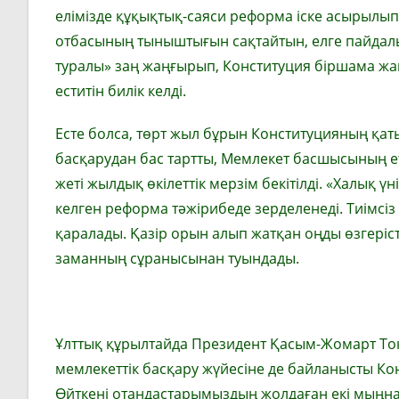
елімізде құ­қық­тық-саяси реформа іске асы­рылы
отбасының тыныш­тығын сақтайтын, елге пайдал
туралы» заң жаң­ғырып, Конституция бірша­ма жаң
еститін билік келді.
Есте болса, төрт жыл бұрын Конститу­цияның қаты
басқарудан бас тартты, Мемлекет басшысының е
жеті жылдық өкі­лет­тік мерзім бекітілді. «Халық ү
келген реформа тәжі­рибеде зерделенеді. Тиімсіз
қаралады. Қазір орын алып жатқан оңды өзгеріст
заманның сұранысынан туындады.
Ұлттық құрылтайда Президент Қасым-Жомарт Тоқ
мемлекеттік басқару жүйесіне де байланысты Кон
Өйткені отандастарымыздың жол­даған екі мыңн