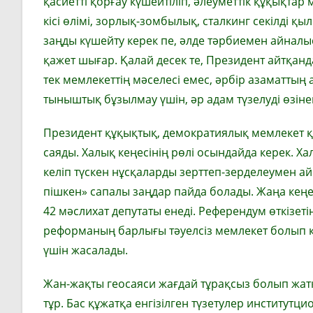
қасиетті қорғау күшейтіліп, әлеуметтік құқықтар 
кісі өлімі, зорлық-зомбылық, сталкинг секілді қ
заңды күшейту керек пе, әлде тәрбиемен айналы
қажет шығар. Қалай десек те, Президент айтқан
тек мемлекеттің мәселесі емес, әрбір азаматты
тыныштық бұзылмау үшін, әр адам түзелуді өзінен
Президент құқықтық, демо­кра­тиялық мемлекет 
саяды. Халық кеңесінің рөлі осындайда керек. Ха
келіп түскен нұсқаларды зерттеп-зерделеумен айн
пішкен» сапалы заңдар пайда болады. Жаңа кеңест
42 мәслихат депутаты енеді. Референдум өткізетін
реформаның барлығы тәуелсіз мемлекет болып қа
үшін жасалады.
Жан-жақты геосаяси жағдай тұрақсыз болып жат
тұр. Бас құжатқа енгізілген түзетулер инс­титут