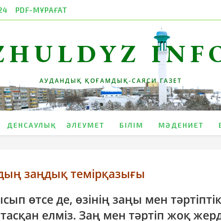
24
PDF-МҰРАҒАТ
ZHULDYZ INF
АУДАНДЫҚ ҚОҒАМДЫҚ-САЯСИ ГАЗЕТ
ДЕНСАУЛЫҚ
ӘЛЕУМЕТ
БІЛІМ
МӘДЕНИЕТ
ың заңдық темірқазығы
п өтсе де, өзінің заңы мен тәртіпті
асқан елміз. Заң мен тәртіп жоқ жер