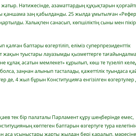
п жа­тыр. Нәтижесінде, азамат­тардың құқық­тарын қорғайт
ы қан­шама заң қабылданды. 25 жылда ұмы­тылған «Рефе
ар­тылды. Халықпен санасып, көп­ші­ліктің сыны мен пікір
п қалған баптары өзгертіліп, еліміз суперпрезиденттік
т жақын туыстары лауазымды қызметтер­ге тағайындалм
ніне құлақ асатын мемлекет» құрылып, көш те түзе­ліп келед
 болса, заңнан алынып тасталады, қажеттілік туындаса қа
ер де, 4 жыл бұрын Конституцияға енгізілген өзгертулер 
аев тек бір палаталы Парламент құру шеңберінде емес,
ституцияның көптеген бап­тарын өзгертуге тура келетінін
ан аса ұсыныстары жарты жылдан бері қаралып, мәресін