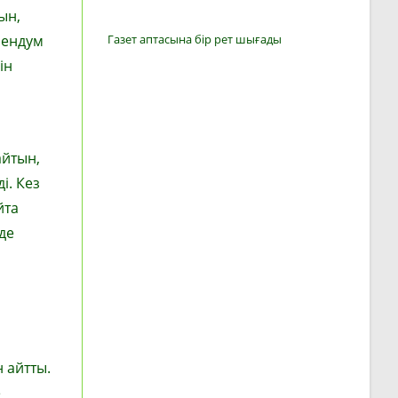
ын,
рендум
Газет аптасына бір рет шығады
ін
айтын,
і. Кез
йта
де
 айтты.
е