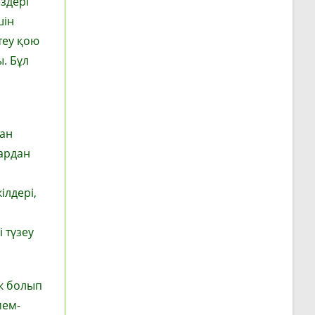
ездері
шін
теу қою
. Бұл
ған
тардан
ілдері,
 түзеу
к болып
мем­