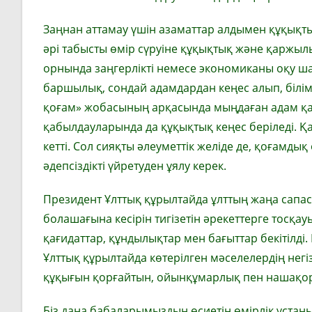
Заңнан аттамау үшін азаматтар алдымен құқықт
әрі табысты өмір сүруіне құқықтық және қаржылық 
орнында заңгерлікті немесе экономиканы оқу шарт
баршылық, сондай адамдардан кеңес алып, білім
қоғам» жобасының арқасында мыңдаған адам қ
қабылдауларында да құқықтық кеңес беріледі. Қа
кетті. Сол сияқты әлеуметтік желіде де, қоғамды
әдепсіздікті үйретуден ұялу керек.
Президент Ұлттық құрылтайда ұлт­тың жаңа сап
болашағына кесірін тигізетін әрекеттерге тосқау
қағидаттар, құндылықтар мен бағыттар бекітілді.
Ұлттық құрылтайда көтерілген мәселелердің нег
құқығын қорғайтын, ойынқұмарлық пен нашақо
Біз дана ба­баларымыздың өсиетін өмірлік ұстан