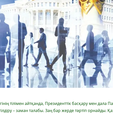
гінің тілімен айт­қанда, Президенттік басқару мен дала Па
тілдіру – заман талабы. Заң бар жерде тәртіп орнайды. Қа