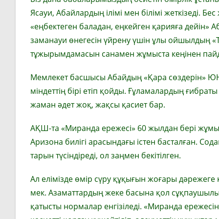
Ясауи, Абайлардың ілімі мен білімі жеткізеді. 
«еңбектеген баладан, еңкейген қа­рияға дейін» А
заманауи өне­гесін үйрену үшін ұлы ойшылдың «
тұжырымдамасын са­на­мен жұмыста кеңінен пай
Мемлекет басшысы Абайдың «Қара сөздерін» ЮНЕС
міндеттің бірі етіп қойды. Ғұламалардың ғибраты м
жаман әдет жоқ, жақсы қасиет бар.
АҚШ-та «Миранда ережесі» 60 жыл­дан бері жұмы
Аризона билігі арасындағы істен бас­талған. Содан
тарын түсіндіреді, ол заңмен бекітілген.
Ал елімізде өмір сүру құқығын жо­ға­­ры дәрежеге 
мек. Азаматтардың жеке басына қол сұқпаушылық пе
қатысты нормалар ен­гізіледі. «Миранда ережесін