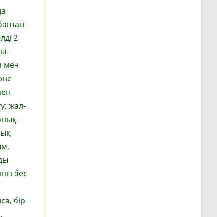
ңа
баптан
лді 2
ды­
м мен
әне
пен
у; жал­
­нық­­
лық
ым,
ды
інгі бес
са, бір
.