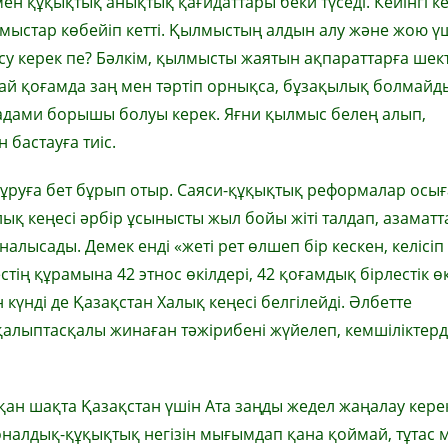
мен құқықтық анықтық қағидаттары беки түседі. Кейінгі к
ылмыстар көбейіп кетті. Қылмыстың алдын алу және жою ү
су керек пе? Бәлкім, қылмысты жаятын ақпараттарға шек
дай қоғамда заң мен тәртіп орнықса, бұзақылық болмайды
ң адами борышы болуы керек. Яғни қылмыс белең алып,
 бастауға тиіс.
құруға бет бұрып отыр. Саяси-құқықтық реформалар осы
лық кеңесі әрбір ұсынысты жыл бойы жіті талдап, азамат
алысады. Демек енді «жеті рет өлшеп бір кескен, келісіп
ің құрамына 42 этнос өкілдері, 42 қоғамдық бірлестік өк
 күнді де Қазақстан Халық кеңесі белгілейді. Әлбетте
лыптасқалы жинаған тәжірибені жүйелеп, кемшіліктерді
қан шақта Қазақстан үшін Ата заңды жедел жаңалау кере
­ционалдық-құқықтық негізін мығымдап қана қоймай, тұтас 