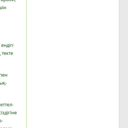
шін
ендігі
 текте
 пен
қық­
еттел­­
іздігіне
р-