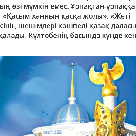
ың өзі мүмкін емес. Ұрпақтан-ұрпаққа
, «Қасым ханның қасқа жолы», «Жеті
сінің шешімдері көшпелі қазақ далас
 қалады. Күлтөбенің басында күнде ке