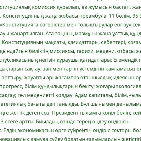
ституциялық комиссия құрылып, өз жұмысын бастап, жа
. Конституцияның жаңа жобасы преамбула, 11 бөлім, 95 
Конституцияға өзге­рістер мен толықтырулар енгізу» секі
атауы жаңартылған. Ата заң­ның мазмұны жаңа ұлттық құн­
и Конституцияның мақ­саты, қағидаттары, себептері, қоға
айқындай­тын биліктің миссиясы, тарихи, мәдени, отбасы ж
спубликасының негізін құраушы қағидаттары: Егемендік 
ықтарын сақтау; заң мен тәр­­тіп үстемдігін қамтамасыз ет
тын арттыру; жауапты әрі жа­­сам­паз отаншылдық идеясын ор
, прогресс, білім құн­ды­лық­тарын бекіту; жоғары экология
қтау; төл мәдениетті қолдау. Адам капиталы, білім, ғыл
ратегиялық бағыты деп танылды. Бұл шынымен де ғылым
ңге жеттік деген сөз. Президент ғылымға көңіл бөліп, кей
 есеге артты. Биылдың өзінде терең өңдеу өндірісін
 Елдің экономикасын өрге сүйрейтін өндіріс секторы бол
Инновациялық дамуда сүйеу болатын ғалымдардың жетістігі