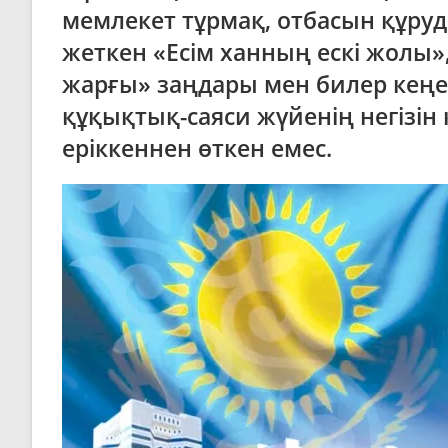
мемлекет тұрмақ, отбасын құруд
жеткен «Есім ханның ескі жолы»
жарғы» заңдары мен билер кеңе
құқықтық-саяси жүйенің негізін
еріккеннен өткен емес.