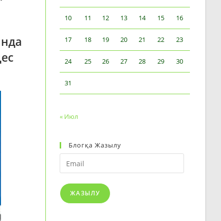
10
11
12
13
14
15
16
ында
17
18
19
20
21
22
23
ңес
24
25
26
27
28
29
30
31
« Июл
Блогқа Жазылу
Email
ЖАЗЫЛУ