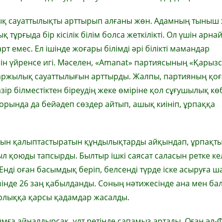
ық сауаттылықты арттырып алғаны жөн. Адамның тыныш 
тұрғыда бір кісілік білім болса жеткілікті. Ол үшін арна
 емес. Ел ішінде жоғары білімді әрі білікті мамандар
ін үйренсе игі. Мәселен, «Amanat» партиясының «Қарыз
аржылық сауаттылығын арттырды. Жалпы, партияның қо
зір білместіктен біреудің жеке өміріне қол сұғушылық кө
қ орында да бейәдеп сөздер айтып, ашық киініп, ұрпаққа
асын қалыптастыратын құндылықтарды айқындап, ұрпақт
ыл қоюды тапсырды. Былтыр ішкі саясат саласын ретке кел
 Енді оған басымдық беріп, белсенді түрде іске асыруға 
ізінде 26 заң қабылданды. Соның нәтижесінде ана мен б
рлыққа қарсы қадамдар жасалды.
ым­ға айналдырсақ, ұлт ретінде сапамыз артады. Оған әл-