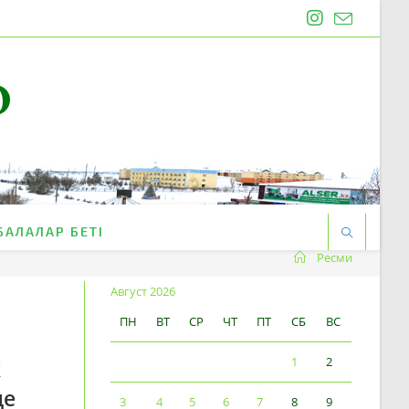
O
БАЛАЛАР БЕТІ
Ресми
Август 2026
ПН
ВТ
СР
ЧТ
ПТ
СБ
ВС
1
2
к
де
3
4
5
6
7
8
9