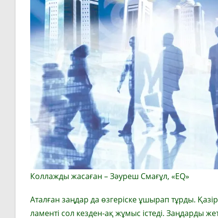
Коллажды жасаған – Зәуреш Смағұл, «ЕQ»
Аталған заңдар да өзгеріске ұшы­рап тұрды. Қазір
ламенті сол кезден-ақ жұмыс істеді. Заң­дарды же