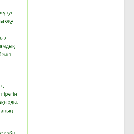
жүруі
йы оқу
сыз
ғамдық
бейіп
ың
тіретін
шақырды.
аланың
Фараби,