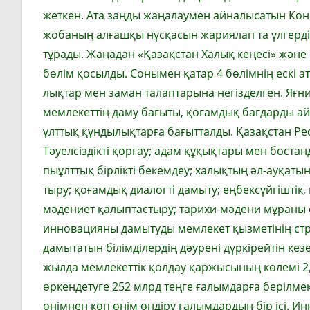
жеткен. Ата заңды жаңалаумен айналысатын Кон
жобаның алғашқы нұсқасын жариялап та үлгерді
тұрады. Жаңадан «Қазақстан Халық кеңесі» және «
бө­лім қосылды. Сонымен қатар 4 бө­лім­нің ескі 
лықтар мен заман талаптарына не­гіз­делген. Яғн
мем­­лекеттің даму бағыты, қоғамдық бағ­­дарды 
ұлттық құндылықтарға бағытталды. Қазақстан Ре
Тәуелсіздікті қорғау; адам құқықтары мен бостанд
пы­­­­ұлттық бірлікті бекемдеу; халық­тың әл-ауқа
тыру; қоғамдық диалогті да­мыту; ең­­бексүйгіштік
мәдениет қалыптастыру; тарихи-мәдени мұраны са
инновацияны дамытуды мемлекет қызметінің ст
дамытатын білімділердің дәурені дүркірейтін кезе
жылда мемлекеттік қолдау қаржысының көлемі 2,3
өркендетуге 252 млрд теңге ғалымдарға берілмек.
өнімнен көп өнім өндіру ға­лымдардың бір ісі. 