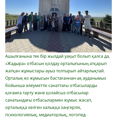
Ашылғанына тек бір жылдай уақыт болып қалса да,
«Жадыра» отбасын қолдау орталығының атқарып
жатқан жұмыстары ауыз толтырып айтарлықтай.
Орталық өз жұмысын бастағаннан-ақ ауданымыз
бойынша әлеуметтік санаттағы отбасыларды
қоғамға тарту және қолайсыз отбасылар
санатындағы отбасылармен жұмыс жасап,
орталыққа келген халыққа заңгерлік,
психологиялық, медиаторлық, логопед-