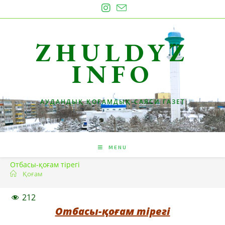
Skip
to
content
ZHULDYZ
INFO
АУДАНДЫҚ ҚОҒАМДЫҚ-САЯСИ ГАЗЕТ
MENU
Отбасы-қоғам тірегі
Қоғам
212
Отбасы-қоғам тірегі