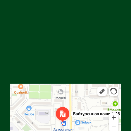
Алға
Яндекс Карталар — көлік, навигация, орындарды іздеу