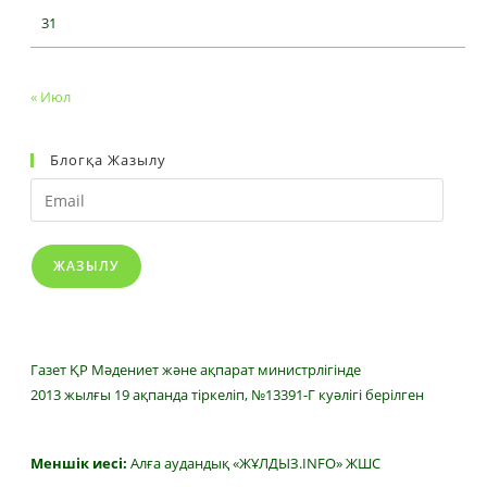
31
« Июл
Блогқа Жазылу
Email
ЖАЗЫЛУ
Газет ҚР Мәдениет және ақпарат министрлігінде
2013 жылғы 19 ақпанда тіркеліп, №13391-Г куәлігі берілген
Меншік иесі:
Алға аудандық «ЖҰЛДЫЗ.INFO» ЖШС