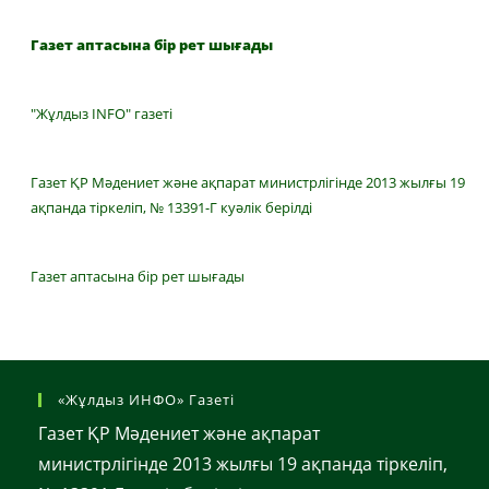
Газет аптасына бір рет шығады
"Жұлдыз INFO" газеті
Газет ҚР Мәдениет және ақпарат министрлігінде 2013 жылғы 19
ақпанда тіркеліп, № 13391-Г куәлік берілді
Газет аптасына бір рет шығады
«Жұлдыз ИНФО» Газеті
Газет ҚР Мәдениет және ақпарат
министрлігінде 2013 жылғы 19 ақпанда тіркеліп,