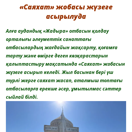
«Саяхат» жобасы жүзеге
асырылуда
Ал
ға аудандық «Жадыра» отбасын қолдау
орталығы әлеуметтік санаттағы
отбасылардың жағдайын жақсарту, қоғамға
тарту және өмірге деген көзқарастарын
қалыптастыру мақсатында «Саяхат» жобасын
жүзеге асырып келеді. Жыл басынан бері үш
түрлі жерге саяхат жасап, аталмыш топтағы
отбасыларға ерекше әсер, ұмытылмас сәттер
сыйлай білді.