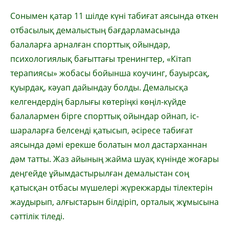
Сонымен қатар 11 шілде күні табиғат аясында өткен
отбасылық демалыстың бағдарламасында
балаларға арналған спорттық ойындар,
психологиялық бағыттағы тренингтер, «Кітап
терапиясы» жобасы бойынша коучинг, бауырсақ,
қуырдақ, кәуап дайындау болды. Демалысқа
келгендердің барлығы көтеріңкі көңіл-күйде
балалармен бірге спорттық ойындар ойнап, іс-
шараларға белсенді қатысып, әсіресе табиғат
аясында дәмі ерекше болатын мол дастарханнан
дәм татты. Жаз айының жайма шуақ күнінде жоғары
деңгейде ұйымдастырылған демалыстан соң
қатысқан отбасы мүшелері жүрекжарды тілектерін
жаудырып, алғыстарын білдіріп, орталық жұмысына
сәттілік тіледі.