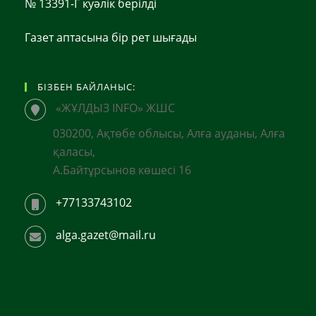
№ 13391-Г куәлік берілді
Газет аптасына бір рет шығады
БІЗБЕН БАЙЛАНЫС:
«ЖҰЛДЫЗ INFO» ЖШС
030200, Ақтөбе облысы, Алға ауданы, Алға
қаласы,
А.Байтұрсынов көшесі 16
+77133743102
alga.gazet@mail.ru