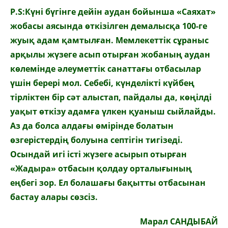
P.S:Күні бүгінге дейін аудан бойынша «Саяхат»
жобасы аясында өткізілген демалысқа 100-ге
жуық адам қамтылған. Мемлекеттік сұраныс
арқылы жүзеге асып отырған жобаның аудан
көлемінде әлеуметтік санаттағы отбасылар
үшін берері мол. Себебі, күнделікті күйбең
тірліктен бір сәт алыстап, пайдалы да, көңілді
уақыт өткізу адамға үлкен қуаныш сыйлайды.
Аз да болса алдағы өмірінде болатын
өзгерістердің болуына септігін тигізеді.
Осындай игі істі жүзеге асырып отырған
«Жадыра» отбасын қолдау орталығының
еңбегі зор. Ел болашағы бақытты отбасынан
бастау алары сөзсіз.
Марал САНДЫБАЙ