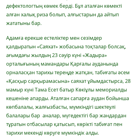
дефектологтың көмек берді. Бұл аталған көмекті
алған халық риза болып, алғыстарын да айтып
жататыны бар.
Адамға ерекше естеліктер мен сезімдер
қалдыратын «Саяхат» жобасына тоқталар болсақ,
ағымдағы жылдың 23 сәуір күні «Жадыра»
орталығының мамандары Қарғалы ауданында
орналасқан тарихы тереңде жатқан, табиғаты әсем
«Қасқыр сарқырамасына» саяхат ұйымдастырса, 28
мамыр күні Тама Есет батыр Көкіұлы мемориалды
кешеніне апарды. Аталған сапарға аудан бойынша
көпбалалы, жалғызбасты, мүмкіндігі шектеулі
балалары бар аналар, мүгедектігі бар жандардан
тұратын отбасылар қатысып, көрікті табиғат пен
тарихи мекенді көруге мүмкіндік алды.