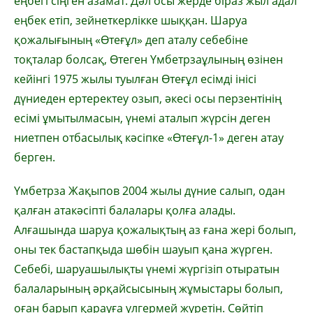
еңбегі сіңген азамат. Дәл осы жерде біраз жыл адал
еңбек етіп, зейнеткерлікке шыққан. Шаруа
қожалығының «Өтеғұл» деп аталу себебіне
тоқталар болсақ, Өтеген Үмбетрзаұлының өзінен
кейінгі 1975 жылы туылған Өтеғұл есімді інісі
дүниеден ертеректеу озып, әкесі осы перзентінің
есімі ұмытылмасын, үнемі аталып жүрсін деген
ниетпен отбасылық кәсіпке «Өтеғұл-1» деген атау
берген.
Үмбетрза Жақыпов 2004 жылы дүние салып, одан
қалған атакәсіпті балалары қолға алады.
Алғашында шаруа қожалықтың аз ғана жері болып,
оны тек бастапқыда шөбін шауып қана жүрген.
Себебі, шаруашылықты үнемі жүргізіп отыратын
балаларының әрқайсысының жұмыстары болып,
оған барып қарауға үлгермей жүретін. Сөйтіп