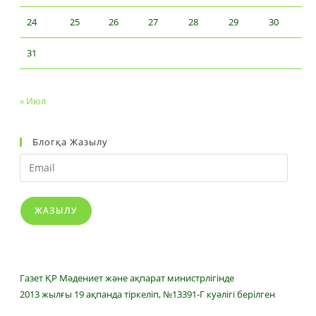
24
25
26
27
28
29
30
31
« Июл
Блогқа Жазылу
Email
ЖАЗЫЛУ
Газет ҚР Мәдениет және ақпарат министрлігінде
2013 жылғы 19 ақпанда тіркеліп, №13391-Г куәлігі берілген