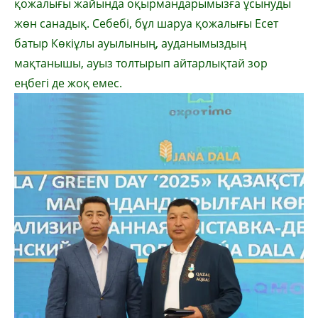
қожалығы жайында оқырмандарымызға ұсынуды
жөн санадық. Себебі, бұл шаруа қожалығы Есет
батыр Көкіұлы ауылының, ауданымыздың
мақтанышы, ауыз толтырып айтарлықтай зор
еңбегі де жоқ емес.