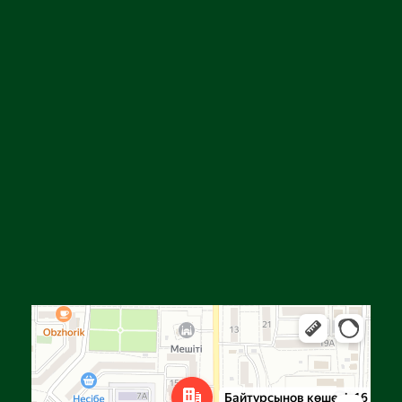
Алға
Яндекс Карталар — көлік, навигация, орындарды іздеу