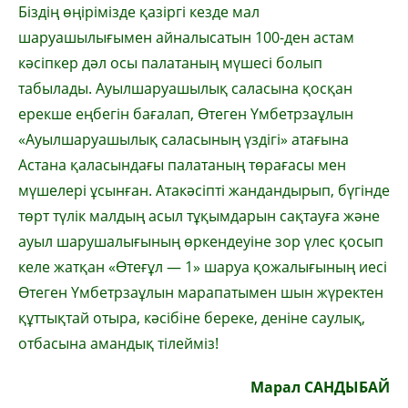
Біздің өңірімізде қазіргі кезде мал
шаруашылығымен айналысатын 100-ден астам
кәсіпкер дәл осы палатаның мүшесі болып
табылады. Ауылшаруашылық саласына қосқан
ерекше еңбегін бағалап, Өтеген Үмбетрзаұлын
«Ауылшаруашылық саласының үздігі» атағына
Астана қаласындағы палатаның төрағасы мен
мүшелері ұсынған. Атакәсіпті жандандырып, бүгінде
төрт түлік малдың асыл тұқымдарын сақтауға және
ауыл шарушалығының өркендеуіне зор үлес қосып
келе жатқан «Өтеғұл — 1» шаруа қожалығының иесі
Өтеген Үмбетрзаұлын марапатымен шын жүректен
құттықтай отыра, кәсібіне береке, деніне саулық,
отбасына амандық тілейміз!
Марал САНДЫБАЙ