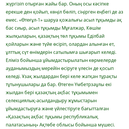
жүргізіп отырған жайы бар. Оның осы кәсіпке
ерекше ден қойып, көңіл бөліп, сіңірген еңбегі де аз
емес. «Өтеғұл-1» шаруа қожалығы асыл тұқымды ақ
бас сиыр, асыл тұқымды Мұғалжар, Көшім
жылқыларын, қазақтың төл тұқымы Еділбай
қойларын және түйе өсіріп, олардан алынған ет,
ұлттық сүт өнімдерін сатылымға шығарып келеді.
Еліміз бойынша ұйымдастырылатын көрмелерде
ауданымыздың мерейін өсіруге үлесін де қосып
келеді. Ұзақ жылдардан бері келе жатқан тұрақты
тұтынушылары да бар. Өтеген Үмбетрзаұлы екі
жылдан бері қазақтың ақбас тұқымымен
селекциялық-асылдандыру жұмыстарын
ұйымдастыруға және үйлестіруге бағытталған
«Қазақтың ақбас тұқымы республикалық
палатасының» Ақтөбе облысы бойынша мүшесі.