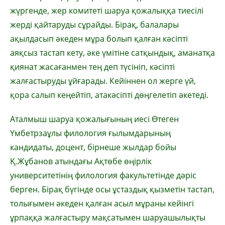
жүргенде, жер комитеті шаруа қожалыққа тиесілі
жерді қайтаруды сұрайды. Бірақ, балалары
ақылдасып әкеден мұра болып қалған кәсіпті
аяқсыз тастап кету, әке үмітіне сатқындық, аманатқа
қиянат жасағанмен тең деп түсініп, кәсіпті
жалғастыруды ұйғарады. Кейіннен ол жерге үй,
қора салып кеңейтіп, атакәсіпті дөңгелетіп әкетеді.
Аталмыш шаруа қожалығының иесі Өтеген
Үмбетрзаұлы филология ғылымдарының
кандидаты, доцент, бірнеше жылдар бойы
Қ.Жұбанов атындағы Ақтөбе өңірлік
университетінің филология факультетінде дәріс
берген. Бірақ бүгінде осы ұстаздық қызметін тастап,
толығымен әкеден қалған асыл мұраны кейінгі
ұрпаққа жалғастыру мақсатымен шаруашылықты