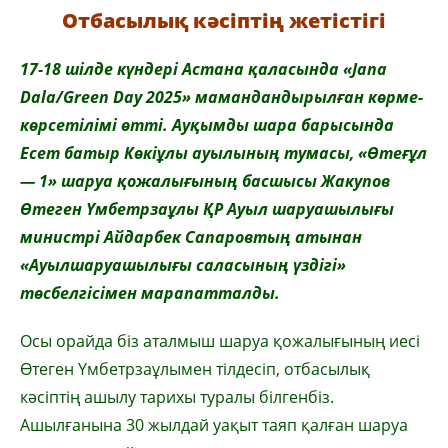
Отбасылық кәсіптің жетістігі
17-18 шілде күндері Астана қаласында «
Jana
Dala
/
Green
Day
2025» мамандандырылған көрме-
көрсетілімі өтті. Ауқымды шара барысында
Есет батыр Көкіұлы ауылының тумасы, «Өтеғұл
— 1» шаруа қожалығының басшысы Жакупов
Өтеген Үмбетрзаұлы ҚР Ауыл шаруашылығы
министрі Айдарбек Сапаровтың атынан
«Ауылшаруашылығы саласының үздігі»
төсбелгісімен марапатталды.
Осы орайда біз аталмыш шаруа қожалығының иесі
Өтеген Үмбетрзаұлымен тілдесіп, отбасылық
кәсіптің ашылу тарихы туралы білгенбіз.
Ашылғанына 30 жылдай уақыт таяп қалған шаруа