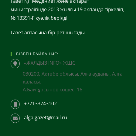
Газет ҚР Мәдениет және ақпарат
министрлігінде 2013 жылғы 19 ақпанда тіркеліп,
№ 13391-Г куәлік берілді
Газет аптасына бір рет шығады
БІЗБЕН БАЙЛАНЫС:
«ЖҰЛДЫЗ INFO» ЖШС
030200, Ақтөбе облысы, Алға ауданы, Алға
қаласы,
А.Байтұрсынов көшесі 16
+77133743102
alga.gazet@mail.ru