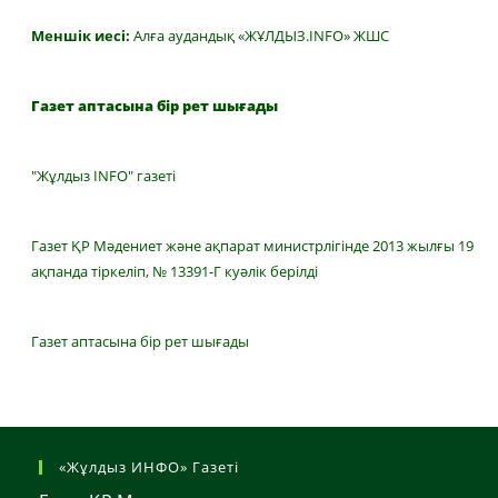
Меншік иесі:
Алға аудандық «ЖҰЛДЫЗ.INFO» ЖШС
Газет аптасына бір рет шығады
"Жұлдыз INFO" газеті
Газет ҚР Мәдениет және ақпарат министрлігінде 2013 жылғы 19
ақпанда тіркеліп, № 13391-Г куәлік берілді
Газет аптасына бір рет шығады
«Жұлдыз ИНФО» Газеті