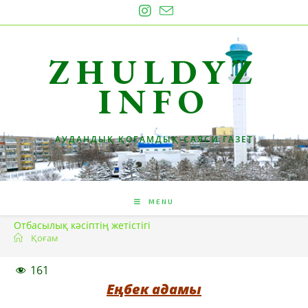
Skip
to
content
ZHULDYZ
INFO
АУДАНДЫҚ ҚОҒАМДЫҚ-САЯСИ ГАЗЕТ
MENU
Отбасылық кәсіптің жетістігі
Қоғам
161
Еңбек адамы