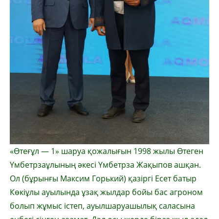
«Өтеғұл — 1» шаруа қожалығын 1998 жылы Өтеген
Үмбетрзаұлының әкесі Үмбетрза Жақыпов ашқан.
Ол (бұрынғы Максим Горький) қазіргі Есет батыр
Көкіұлы ауылында ұзақ жылдар бойы бас агроном
болып жұмыс істеп, ауылшаруашылық саласына