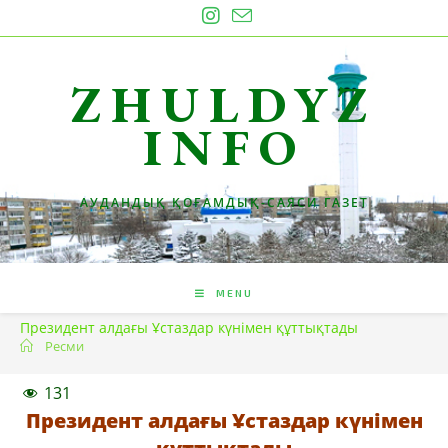
Skip
to
content
ZHULDYZ
INFO
АУДАНДЫҚ ҚОҒАМДЫҚ-САЯСИ ГАЗЕТ
MENU
Президент алдағы Ұстаздар күнімен құттықтады
Ресми
131
Президент алдағы Ұстаздар күнімен