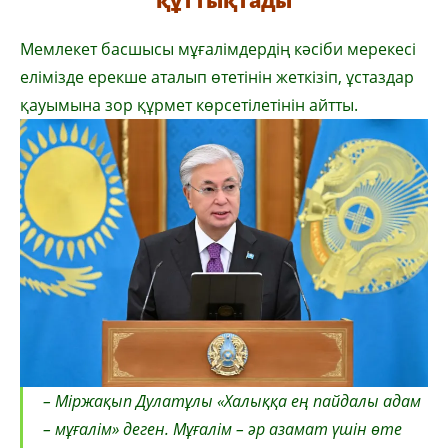
құттықтады
Мемлекет басшысы мұғалімдердің кәсіби мерекесі
елімізде ерекше аталып өтетінін жеткізіп, ұстаздар
қауымына зор құрмет көрсетілетінін айтты.
– Міржақып Дулатұлы «Халыққа ең пайдалы адам
– мұғалім» деген. Мұғалім – әр азамат үшін өте