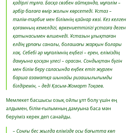
қадірлі тұлға. Басқа сөзбен айтқанда, мұғалім –
әрбір балаға өмір жолын көрсетеді. Ұстаз –
тәлім-тәрбие мен білімнің қайнар көзі. Кез келген
қоғамның кемелдігі, өркениеттілігі ұстазға деген
қатынасымен өлшенеді. Ұстазын ұлықтаған
елдің ұрпағы саналы, болашағы жарқын болары
хақ. Себебі әр мұғалімнің еңбегі – ерен, еліміздің
дамуына қосқан үлесі – орасан. Сондықтан бүгін
мен білім беру саласында еңбек етіп жүрген
барша азаматқа шынайы ризашылығымды
білдіремін, – деді Қасым-Жомарт Тоқаев.
Мемлекет басшысы озық ойлы ұлт болу үшін ең
алдымен, білім-ғылымның дамуына баса мән
беруіміз керек деп санайды.
– Соңғы бес жылда елімізде осы бағытта көп