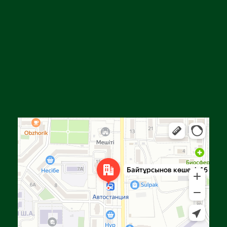
Алға
Яндекс Карталар — көлік, навигация, орындарды іздеу