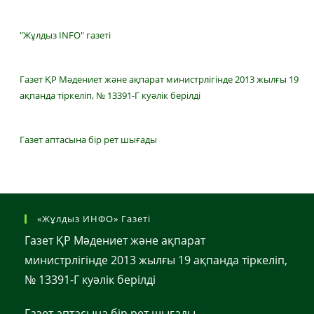
"Жұлдыз INFO" газеті
Газет ҚР Мәдениет және ақпарат министрлігінде 2013 жылғы 19
ақпанда тіркеліп, № 13391-Г куәлік берілді
Газет аптасына бір рет шығады
«Жұлдыз ИНФО» Газеті
Газет ҚР Мәдениет және ақпарат
министрлігінде 2013 жылғы 19 ақпанда тіркеліп,
№ 13391-Г куәлік берілді
Газет аптасына бір рет шығады