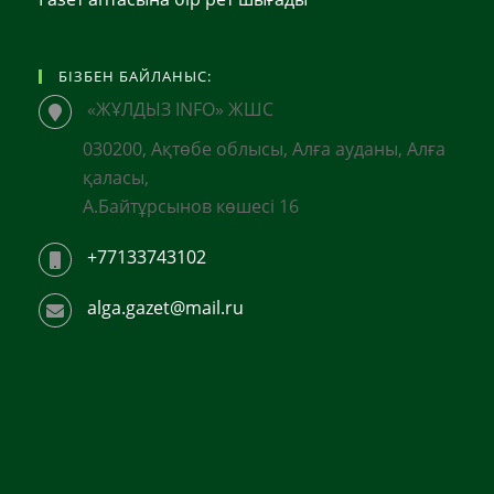
БІЗБЕН БАЙЛАНЫС:
«ЖҰЛДЫЗ INFO» ЖШС
030200, Ақтөбе облысы, Алға ауданы, Алға
қаласы,
А.Байтұрсынов көшесі 16
+77133743102
alga.gazet@mail.ru