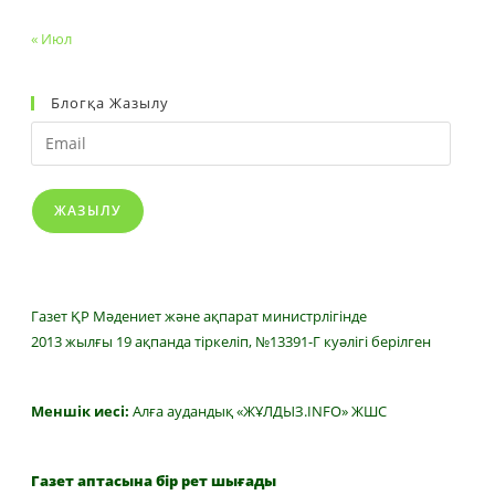
« Июл
Блогқа Жазылу
Email
ЖАЗЫЛУ
Газет ҚР Мәдениет және ақпарат министрлігінде
2013 жылғы 19 ақпанда тіркеліп, №13391-Г куәлігі берілген
Меншік иесі:
Алға аудандық «ЖҰЛДЫЗ.INFO» ЖШС
Газет аптасына бір рет шығады