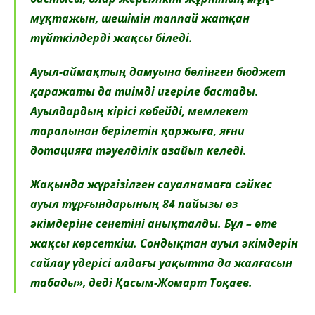
мұқтажын, шешімін таппай жатқан
түйткілдерді жақсы біледі.
Ауыл-аймақтың дамуына бөлінген бюджет
қаражаты да тиімді игеріле бастады.
Ауылдардың кірісі көбейді, мемлекет
тарапынан берілетін қаржыға, яғни
дотацияға тәуелділік азайып келеді.
Жақында жүргізілген сауалнамаға сәйкес
ауыл тұрғындарының 84 пайызы өз
әкімдеріне сенетіні анықталды. Бұл – өте
жақсы көрсеткіш. Сондықтан ауыл әкімдерін
сайлау үдерісі алдағы уақытта да жалғасын
табады», деді Қасым-Жомарт Тоқаев.