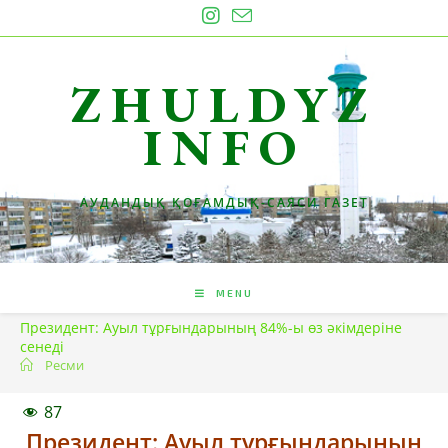
Skip
to
content
ZHULDYZ
INFO
АУДАНДЫҚ ҚОҒАМДЫҚ-САЯСИ ГАЗЕТ
MENU
Президент: Ауыл тұрғындарының 84%-ы өз әкімдеріне
сенеді
Ресми
87
Президент: Ауыл тұрғындарының