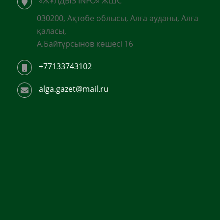
«ЖҰЛДЫЗ INFO» ЖШС
030200, Ақтөбе облысы, Алға ауданы, Алға
қаласы,
А.Байтұрсынов көшесі 16
+77133743102
alga.gazet@mail.ru