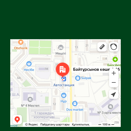
Алға
Яндекс Карталар — көлік, навигация, орындарды іздеу