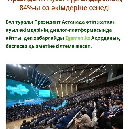
84%-ы өз әкімдеріне сенеді
Бұл туралы Президент Астанада өтіп жатқан
ауыл әкімдерінің диалог-платформасында
айтты, деп хабарлайды
Egemen.kz
Ақорданың
баспасөз қызметіне сілтеме жасап.