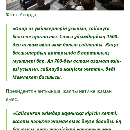
Фото: Ақорда
«Олар өз үміткерлерін ұсынып, сайлауға
белсене араласты. Саяси ұйымдардың 1500-
ден астам өкілі әкім болып сайланды. Жаңа
басшылардың қатарында 6 партияның
мүшелері бар. Ал 700-ден астам азамат өзін-
өзі ұсынып, сайлауда жеңіске жетті», деді
Мемлекет басшысы.
Президенттің айтуынша, жалпы нәтиже жаман
емес.
«Сайланған әкімдер жұмысқа кірісіп кетті,
жалпы нәтиже жаман емес деуге болады. Ең
бастысы, олар жергілікті жұрттың мұң-