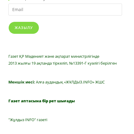
Email
ЖАЗЫЛУ
Газет ҚР Мәдениет және ақпарат министрлігінде
2013 жылғы 19 ақпанда тіркеліп, №13391-Г куәлігі берілген
Меншік иесі:
Алға аудандық «ЖҰЛДЫЗ.INFO» ЖШС
Газет аптасына бір рет шығады
"Жұлдыз INFO" газеті