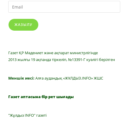
Email
ЖАЗЫЛУ
Газет ҚР Мәдениет және ақпарат министрлігінде
2013 жылғы 19 ақпанда тіркеліп, №13391-Г куәлігі берілген
Меншік иесі:
Алға аудандық «ЖҰЛДЫЗ.INFO» ЖШС
Газет аптасына бір рет шығады
"Жұлдыз INFO" газеті