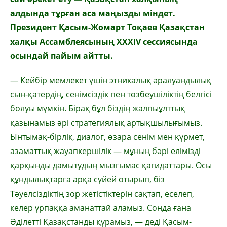
алдында тұрған аса маңызды міндет.
Президент Қасым-Жомарт Тоқаев Қазақстан
халқы Ассамблеясының ХХХІV сессиясында
осындай пайым айтты.
— Кейбір мемлекет үшін этникалық әралуандылық
сын-қатердің, сенімсіздік пен төзбеушіліктің белгісі
болуы мүмкін. Бірақ бұл біздің жалпыұлттық
қазынамыз әрі стратегиялық артықшылығымыз.
Ынтымақ-бірлік, диалог, өзара сенім мен құрмет,
азаматтық жауапкершілік — мұның бәрі елімізді
қарқынды дамытудың мызғымас қағидаттары. Осы
құндылықтарға арқа сүйей отырып, біз
Тәуелсіздіктің зор жетістіктерін сақтап, еселеп,
келер ұрпаққа аманаттай аламыз. Сонда ғана
Әділетті Қазақстанды құрамыз, — деді Қасым-