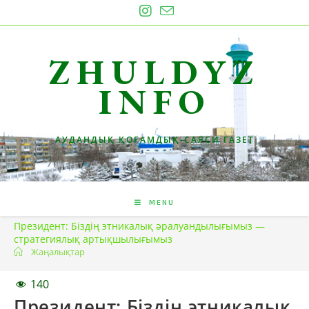
Skip
to
content
ZHULDYZ
INFO
АУДАНДЫҚ ҚОҒАМДЫҚ-САЯСИ ГАЗЕТ
MENU
Президент: Біздің этникалық әралуандылығымыз —
стратегиялық артықшылығымыз
Жаңалықтар
140
Президент: Біздің этникалық