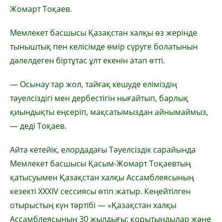
Жомарт Тоқаев.
Мемлекет басшысы Қазақстан халқы өз жерінде
тыныштық пен келісімде өмір сүруге болатынын
дәлелдеген біртұтас ұлт екенін атап өтті.
— Осынау тар жол, тайғақ кешуде еліміздің
тәуелсіздігі мен дербестігін нығайтып, барлық
қиындықты еңсеріп, мақсатымыздан айнымаймыз,
— деді Тоқаев.
Айта кетейік, елордадағы Тәуелсіздік сарайында
Мемлекет басшысы Қасым-Жомарт Тоқаевтың
қатысуымен Қазақстан халқы Ассамблеясының
кезекті ХХХІV сессиясы өтіп жатыр. Кеңейтілген
отырыстың күн тәртібі — «Қазақстан халқы
Ассамблеясының 30 жылдығы: қорытындылар және