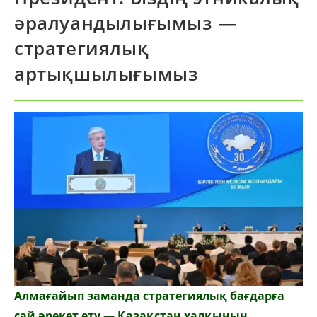
әралуандылығымыз —
стратегиялық
артықшылығымыз
Алмағайып заманда стратегиялық бағдарға
сай әрекет ету — Қазақстан халқының