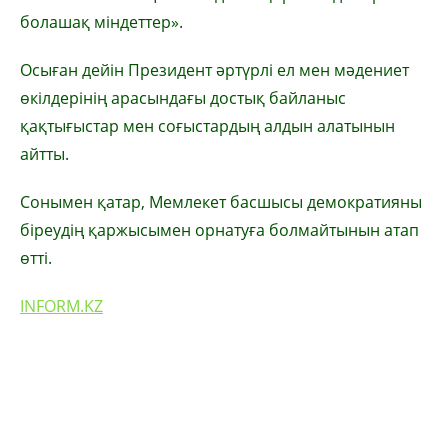
болашақ міндеттер».
Осыған дейін Президент әртүрлі ел мен мәдениет
өкілдерінің арасындағы достық байланыс
қақтығыстар мен соғыстардың алдын алатынын
айтты.
Сонымен қатар, Мемлекет басшысы демократияны
біреудің қаржысымен орнатуға болмайтынын атап
өтті.
INFORM.KZ