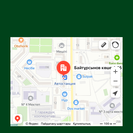
Алға
Яндекс Карталар — көлік, навигация, орындарды іздеу