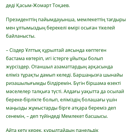
деді Қасым-Жомарт Тоқаев.
Президенттің пайымдауынша, мемлекеттің тағдыры
мен ұлтымыздың берекелі өмірі осыған тікелей
байланысты.
– Сіздер Ұлттық құрылтай аясында көптеген
бастама көтеріп, игі істерге ұйытқы болып
жүрсіздер. Отаншыл азаматтардың арқасында
еліміз тұрақты дамып келеді. Баршаңызға шынайы
ризашылығымды білдіремін. Бүгін біршама өзекті
мәселелер талқыға түсті. Алдағы уақытта да осылай
береке-бірлікте болып, еліміздің болашағы үшін
маңызды жұмыстарды бірге атқара береміз деп
сенемін, – деп түйіндеді Мемлекет басшысы.
Айта кету керек, құрылтайдың панельдік