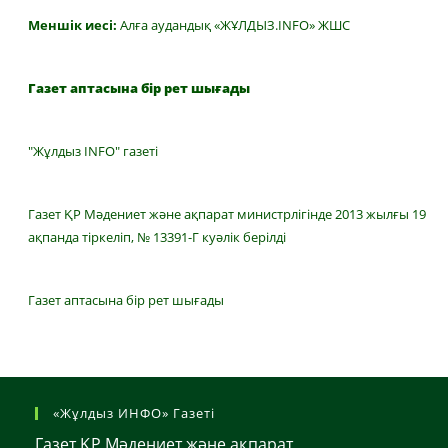
Меншік иесі:
Алға аудандық «ЖҰЛДЫЗ.INFO» ЖШС
Газет аптасына бір рет шығады
"Жұлдыз INFO" газеті
Газет ҚР Мәдениет және ақпарат министрлігінде 2013 жылғы 19
ақпанда тіркеліп, № 13391-Г куәлік берілді
Газет аптасына бір рет шығады
«Жұлдыз ИНФО» Газеті
Газет ҚР Мәдениет және ақпарат