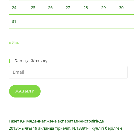
24
25
26
27
28
29
30
31
« Июл
Блогқа Жазылу
Email
ЖАЗЫЛУ
Газет ҚР Мәдениет және ақпарат министрлігінде
2013 жылғы 19 ақпанда тіркеліп, №13391-Г куәлігі берілген