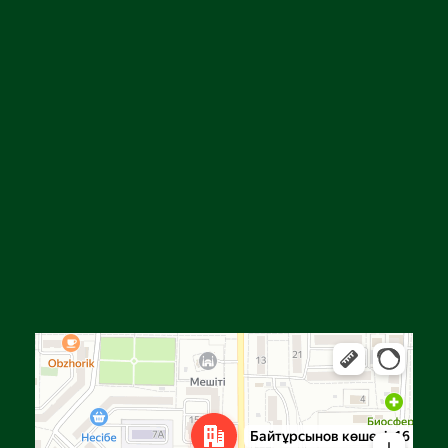
Алға
Яндекс Карталар — көлік, навигация, орындарды іздеу