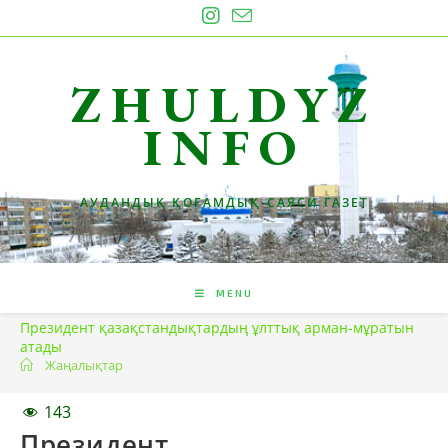
Skip
to
content
ZHULDYZ
INFO
АУДАНДЫҚ ҚОҒАМДЫҚ-САЯСИ ГАЗЕТ
MENU
Президент қазақстандықтардың ұлттық арман-мұратын
атады
Жаңалықтар
143
Президент