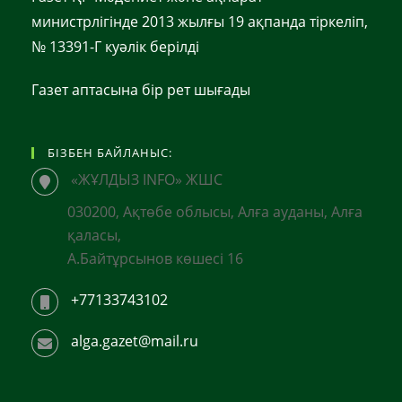
министрлігінде 2013 жылғы 19 ақпанда тіркеліп,
№ 13391-Г куәлік берілді
Газет аптасына бір рет шығады
БІЗБЕН БАЙЛАНЫС:
«ЖҰЛДЫЗ INFO» ЖШС
030200, Ақтөбе облысы, Алға ауданы, Алға
қаласы,
А.Байтұрсынов көшесі 16
+77133743102
alga.gazet@mail.ru