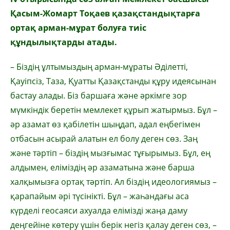
Қасым-Жомарт Тоқаев қазақстандықтарға
ортақ арман-мұрат болуға тиіс
құндылықтарды атады.
– Біздің ұлтымыздың арман-мұраты Әділетті,
Қауіпсіз, Таза, Қуатты Қазақстанды құру идеясынан
бастау алады. Біз баршаға және әркімге зор
мүмкіндік беретін мемлекет құрып жатырмыз. Бұл –
әр азамат өз қабілетін шыңдап, адал еңбегімен
отбасын асырай алатын ел болу деген сөз. Заң
және тәртіп – біздің мызғымас тұғырымыз. Бұл, ең
алдымен, еліміздің әр азаматына және барша
халқымызға ортақ тәртіп. Ал біздің идеологиямыз –
қарапайым әрі түсінікті. Бұл – жаһандағы аса
күрделі геосаяси ахуалда елімізді жаңа даму
деңгейіне көтеру үшін берік негіз қалау деген сөз, –