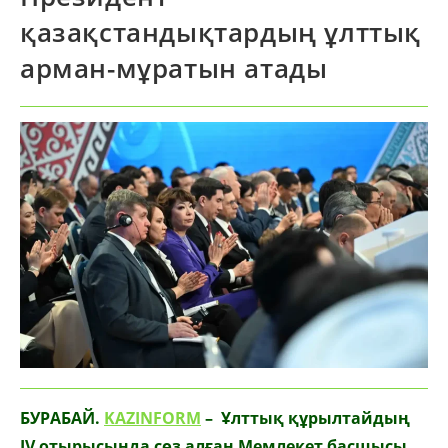
қазақстандықтардың ұлттық
арман-мұратын атады
БУРАБАЙ.
KAZINFORM
– Ұлттық құрылтайдың
ІV отырысында сөз алған Мемлекет басшысы