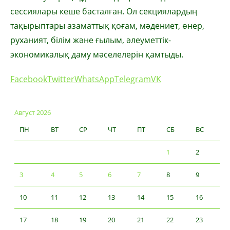
сессиялары кеше басталған. Ол секциялардың
тақырыптары азаматтық қоғам, мәдениет, өнер,
руханият, білім және ғылым, әлеуметтік-
экономикалық даму мәселелерін қамтыды.
Facebook
Twitter
WhatsApp
Telegram
VK
Август 2026
ПН
ВТ
СР
ЧТ
ПТ
СБ
ВС
1
2
3
4
5
6
7
8
9
10
11
12
13
14
15
16
17
18
19
20
21
22
23