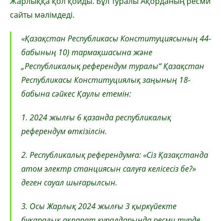
Жарлыққа қол қойды. Бұл туралы Ақорданың ресми
сайты мәлімдеді.
«Қазақстан Республикасы Конституциясының 44-
бабының 10) тармақшасына және
„Республикалық референдум туралы“ Қазақстан
Республикасы Конституциялық заңының 18-
бабына сәйкес Қаулы етемін:
1. 2024 жылғы 6 қазанда республикалық
референдум өткізілсін.
2. Республикалық референдумға: «Сіз Қазақстанда
атом электр станциясын салуға келісесіз бе?»
деген сауал шығарылсын.
3. Осы Жарлық 2024 жылғы 3 қыркүйекте
бұқаралық ақпарат құралдарында ресми түрде