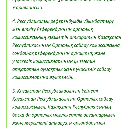
жариялансын.
4. Республикалық референдумды ұйымдастыру
мен өткiзу Референдумның орталық
комиссиясының қызметін атқаратын Қазақстан
Республикасының Орталық сайлау комиссиясына,
сондай-ақ референдумның аумақтық және
учаскелiк комиссияларының қызметiн
атқаратын аумақтық және учаскелiк сайлау
комиссияларына жүктелсiн.
5. Қазақстан Республикасының Үкіметі
Қазақстан Республикасының Орталық сайлау
комиссиясымен, Қазақстан Республикасының
басқа да орталық мемлекеттік органдарымен
және жергілікті атқарушы органдарымен