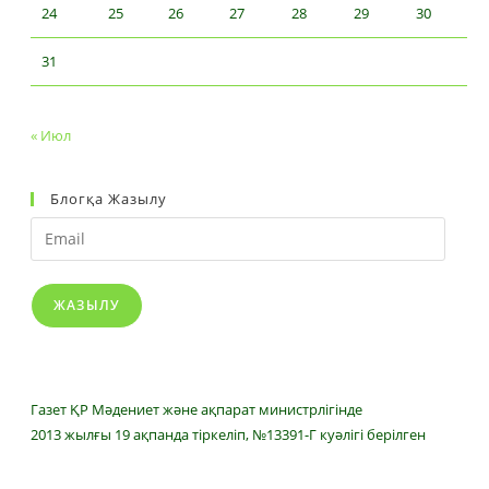
24
25
26
27
28
29
30
31
« Июл
Блогқа Жазылу
Email
ЖАЗЫЛУ
Газет ҚР Мәдениет және ақпарат министрлігінде
2013 жылғы 19 ақпанда тіркеліп, №13391-Г куәлігі берілген