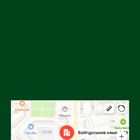
Алға
Яндекс Карталар — көлік, навигация, орындарды іздеу