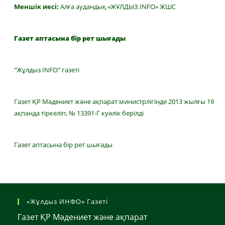
Меншік иесі:
Алға аудандық «ЖҰЛДЫЗ.INFO» ЖШС
Газет аптасына бір рет шығады
"Жұлдыз INFO" газеті
Газет ҚР Мәдениет және ақпарат министрлігінде 2013 жылғы 19
ақпанда тіркеліп, № 13391-Г куәлік берілді
Газет аптасына бір рет шығады
«Жұлдыз ИНФО» Газеті
Газет ҚР Мәдениет және ақпарат