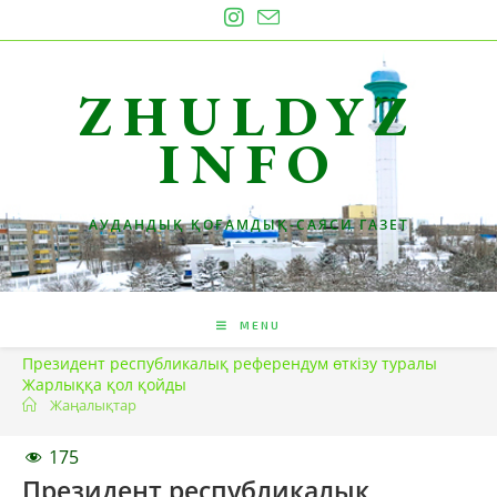
Skip
to
content
ZHULDYZ
INFO
АУДАНДЫҚ ҚОҒАМДЫҚ-САЯСИ ГАЗЕТ
MENU
Президент республикалық референдум өткiзу туралы
Жарлыққа қол қойды
Жаңалықтар
175
Президент республикалық