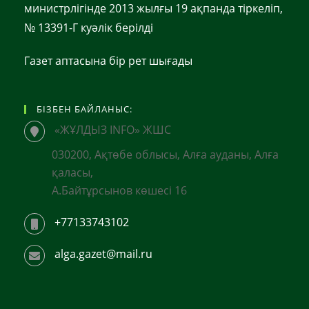
министрлігінде 2013 жылғы 19 ақпанда тіркеліп,
№ 13391-Г куәлік берілді
Газет аптасына бір рет шығады
БІЗБЕН БАЙЛАНЫС:
«ЖҰЛДЫЗ INFO» ЖШС
030200, Ақтөбе облысы, Алға ауданы, Алға
қаласы,
А.Байтұрсынов көшесі 16
+77133743102
alga.gazet@mail.ru