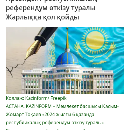
референдум өткiзу туралы
Жарлыққа қол қойды
Коллаж: Kazinform/ Freepik
АСТАНА. KAZINFORM – Мемлекет басшысы Қасым-
Жомарт Тоқаев «2024 жылғы 6 қазанда
республикалық референдум өткiзу туралы»