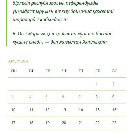
бірлесіп республикалық референдумды
ұйымдастыру мен өткізу бойынша қажетті
шараларды қабылдасын.
6. Осы Жарлық қол қойылған күнінен бастап
күшіне енеді», — деп жазылған Жарлықта.
Август 2026
ПН
ВТ
СР
ЧТ
ПТ
СБ
ВС
1
2
3
4
5
6
7
8
9
10
11
12
13
14
15
16
17
18
19
20
21
22
23