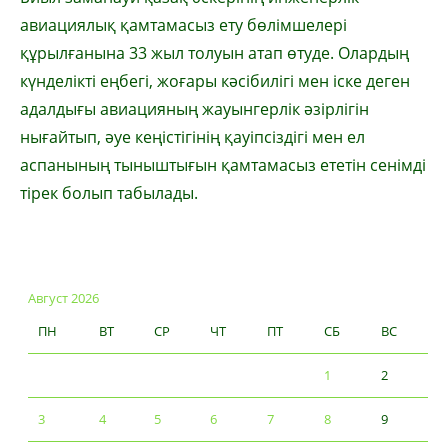
авиациялық қамтамасыз ету бөлімшелері
құрылғанына 33 жыл толуын атап өтуде. Олардың
күнделікті еңбегі, жоғары кәсібилігі мен іске деген
адалдығы авиацияның жауынгерлік әзірлігін
нығайтып, әуе кеңістігінің қауіпсіздігі мен ел
аспанының тыныштығын қамтамасыз ететін сенімді
тірек болып табылады.
Август 2026
ПН
ВТ
СР
ЧТ
ПТ
СБ
ВС
1
2
3
4
5
6
7
8
9