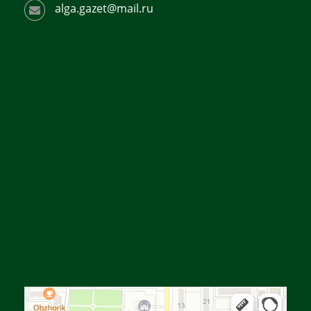
alga.gazet@mail.ru
Алға
Яндекс Карталар — көлік, навигация, орындарды іздеу