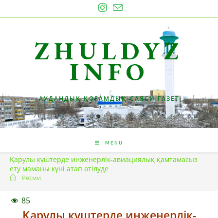
Skip
to
content
ZHULDYZ
INFO
АУДАНДЫҚ ҚОҒАМДЫҚ-САЯСИ ГАЗЕТ
MENU
Қарулы күштерде инженерлік-авиациялық қамтамасыз
ету маманы күні атап өтілуде
Ресми
85
Қарулы күштерде инженерлік-