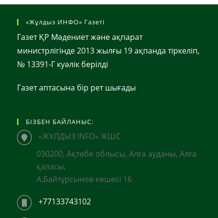
«Жұлдыз ИНФО» Газеті
Газет ҚР Мәдениет және ақпарат
министрлігінде 2013 жылғы 19 ақпанда тіркеліп,
№ 13391-Г куәлік берілді
Газет аптасына бір рет шығады
БІЗБЕН БАЙЛАНЫС:
«ЖҰЛДЫЗ INFO» ЖШС
030200, Ақтөбе облысы, Алға ауданы, Алға
қаласы,
А.Байтұрсынов көшесі 16
+77133743102