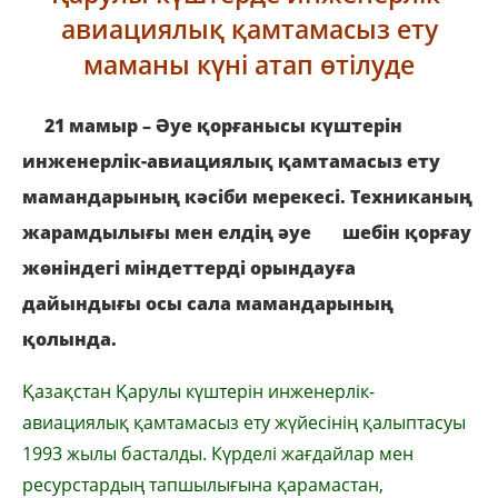
авиациялық қамтамасыз ету
маманы күні атап өтілуде
21 мамыр – Әуе қорғанысы күштерін
инженерлік-авиациялық қамтамасыз ету
мамандарының кәсіби мерекесі. Техниканың
жарамдылығы мен елдің әуе шебін қорғау
жөніндегі міндеттерді орындауға
дайындығы осы сала мамандарының
қолында.
Қазақстан Қарулы күштерін инженерлік-
авиациялық қамтамасыз ету жүйесінің қалыптасуы
1993 жылы басталды. Күрделі жағдайлар мен
ресурстардың тапшылығына қарамастан,