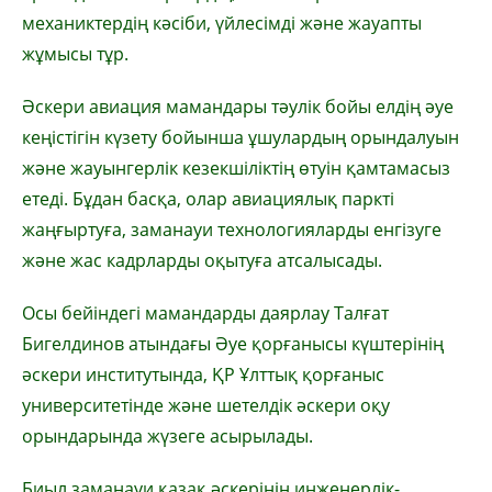
механиктердің кәсіби, үйлесімді және жауапты
жұмысы тұр.
Әскери авиация мамандары тәулік бойы елдің әуе
кеңістігін күзету бойынша ұшулардың орындалуын
және жауынгерлік кезекшіліктің өтуін қамтамасыз
етеді. Бұдан басқа, олар авиациялық паркті
жаңғыртуға, заманауи технологияларды енгізуге
және жас кадрларды оқытуға атсалысады.
Осы бейіндегі мамандарды даярлау Талғат
Бигелдинов атындағы Әуе қорғанысы күштерінің
әскери институтында, ҚР Ұлттық қорғаныс
университетінде және шетелдік әскери оқу
орындарында жүзеге асырылады.
Биыл заманауи қазақ әскерінің инженерлік-