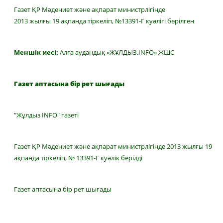
Газет ҚР Мәдениет және ақпарат министрлігінде
2013 жылғы 19 ақпанда тіркеліп, №13391-Г куәлігі берілген
Меншік иесі:
Алға аудандық «ЖҰЛДЫЗ.INFO» ЖШС
Газет аптасына бір рет шығады
"Жұлдыз INFO" газеті
Газет ҚР Мәдениет және ақпарат министрлігінде 2013 жылғы 19
ақпанда тіркеліп, № 13391-Г куәлік берілді
Газет аптасына бір рет шығады