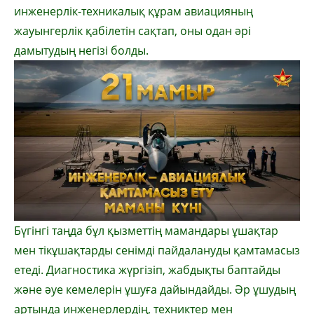
инженерлік-техникалық құрам авиацияның
жауынгерлік қабілетін сақтап, оны одан әрі
дамытудың негізі болды.
Бүгінгі таңда бұл қызметтің мамандары ұшақтар
мен тікұшақтарды сенімді пайдалануды қамтамасыз
етеді. Диагностика жүргізіп, жабдықты баптайды
және әуе кемелерін ұшуға дайындайды. Әр ұшудың
артында инженерлердің, техниктер мен