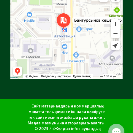
Сайт материалдарын коммерциялық
мақсатта толық немесе ішінара көшіруге
тек сайт иесінің жазбаша рұқсаты қажет.
Мақала мазмұнына авторлары жауапты.
© 2023 / «Жұлдыз info» аудандық