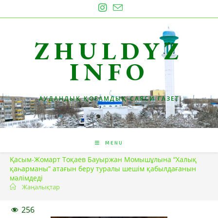
Skip
to
content
ZHULDYZ
INFO
АУДАНДЫҚ ҚОҒАМДЫҚ-САЯСИ ГАЗЕТ
MENU
Қасым-Жомарт Тоқаев Бауыржан Момышұлына “Халық
қаһарманы” атағын беру туралы шешім қабылдағанын
мәлімдеді
Жаңалықтар
256