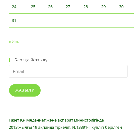
24
25
26
27
28
29
30
31
« Июл
Блогқа Жазылу
Email
ЖАЗЫЛУ
Газет ҚР Мәдениет және ақпарат министрлігінде
2013 жылғы 19 ақпанда тіркеліп, №13391-Г куәлігі берілген