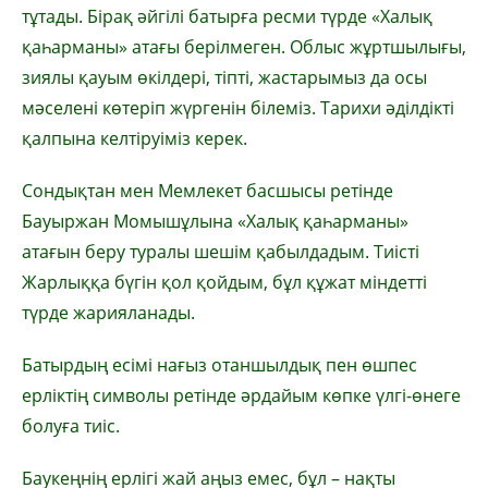
тұтады. Бірақ әйгілі батырға ресми түрде «Халық
қаһарманы» атағы берілмеген. Облыс жұртшылығы,
зиялы қауым өкілдері, тіпті, жастарымыз да осы
мәселені көтеріп жүргенін білеміз. Тарихи әділдікті
қалпына келтіруіміз керек.
Сондықтан мен Мемлекет басшысы ретінде
Бауыржан Момышұлына «Халық қаһарманы»
атағын беру туралы шешім қабылдадым. Тиісті
Жарлыққа бүгін қол қойдым, бұл құжат міндетті
түрде жарияланады.
Батырдың есімі нағыз отаншылдық пен өшпес
ерліктің символы ретінде әрдайым көпке үлгі-өнеге
болуға тиіс.
Баукеңнің ерлігі жай аңыз емес, бұл – нақты