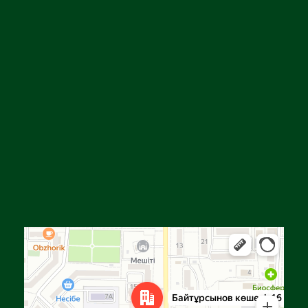
Алға
Яндекс Карталар — көлік, навигация, орындарды іздеу