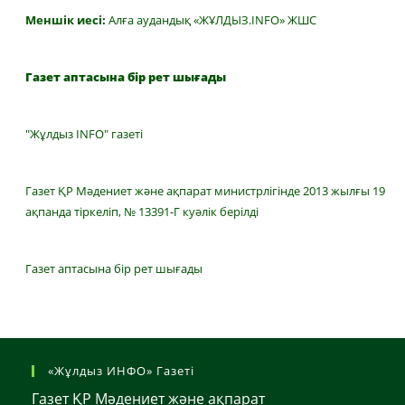
Меншік иесі:
Алға аудандық «ЖҰЛДЫЗ.INFO» ЖШС
Газет аптасына бір рет шығады
"Жұлдыз INFO" газеті
Газет ҚР Мәдениет және ақпарат министрлігінде 2013 жылғы 19
ақпанда тіркеліп, № 13391-Г куәлік берілді
Газет аптасына бір рет шығады
«Жұлдыз ИНФО» Газеті
Газет ҚР Мәдениет және ақпарат