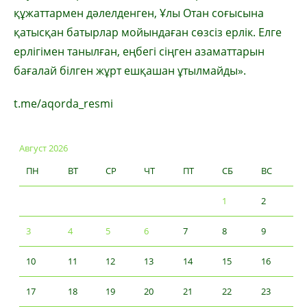
құжаттармен дәлелденген, Ұлы Отан соғысына
қатысқан батырлар мойындаған сөзсіз ерлік. Елге
ерлігімен танылған, еңбегі сіңген азаматтарын
бағалай білген жұрт ешқашан ұтылмайды».
t.me/aqorda_resmi
Август 2026
ПН
ВТ
СР
ЧТ
ПТ
СБ
ВС
1
2
3
4
5
6
7
8
9
10
11
12
13
14
15
16
17
18
19
20
21
22
23