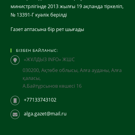
министрлігінде 2013 жылғы 19 ақпанда тіркеліп,
№ 13391-Г куәлік берілді
Газет аптасына бір рет шығады
БІЗБЕН БАЙЛАНЫС:
«ЖҰЛДЫЗ INFO» ЖШС
030200, Ақтөбе облысы, Алға ауданы, Алға
қаласы,
А.Байтұрсынов көшесі 16
+77133743102
alga.gazet@mail.ru