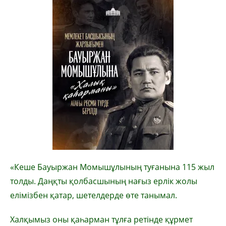
«Кеше Бауыржан Момышұлының туғанына 115 жыл
толды. Даңқты қолбасшының нағыз ерлік жолы
елімізбен қатар, шетелдерде өте танымал.
Халқымыз оны қаһарман тұлға ретінде құрмет