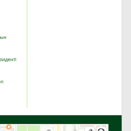
нын
зиденті
en
Алға