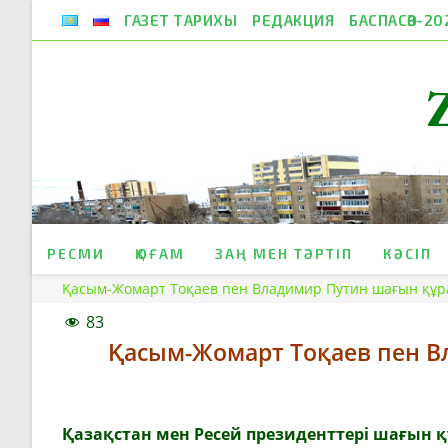
Skip
ГАЗЕТ ТАРИХЫ
РЕДАКЦИЯ
БАСПАСӨЗ-20
to
content
РЕСМИ
ҚОҒАМ
ЗАҢ МЕН ТӘРТІП
КӘСІП
Қасым-Жомарт Тоқаев пен Владимир Путин шағын құрам
83
Қасым-Жомарт Тоқаев пен В
Қазақстан мен Ресей президенттері шағын қ