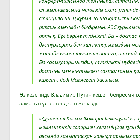
конференциясында толығырақ айтамын. Он
ел жылнамасына маңызды оқиға ретінде ен
станциясының құрылысына қатысты келісі
ризашылығымды білдіремін. АЭС құрылысы
артық. Бұл бәріне түсінікті. Біз – доста
дәстүрлеріміз бен халықтарымыздың мента
жөнінде егжей-тегжейлі айтып, өткенді е
Біз халықтарымыздың түпкілікті мүддесі
достығы мен ынтымағы сақталғанын қала
қажет», деді Мемлекет басшысы.
Өз кезегінде Владимир Путин кешегі бейресми к
алмасып үлгергендерін жеткізді.
«Құрметті Қасым-Жомарт Кемелұлы! Ең ә
мемлекеттік сапармен келгеніңізге қуанд
аясында қалыптасқан халықтарымыз арас