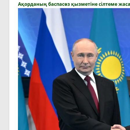
Ақорданың баспасөз қызметіне сілтеме жаса