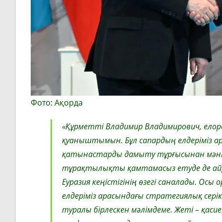
Фото: Ақорда
«Құрметті Владимир Владимирович, елорда
қуаныштымын. Бұл сапардың елдеріміз а
қатынастарды дамыту тұрғысынан мәні зо
тұрақтылықты қамтамасыз етуде де айры
Еуразия кеңістігінің өзегі саналады. Осы о
елдеріміз арасындағы стратегиялық сер
туралы бірлескен мәлімдеме. Жеті – қаси