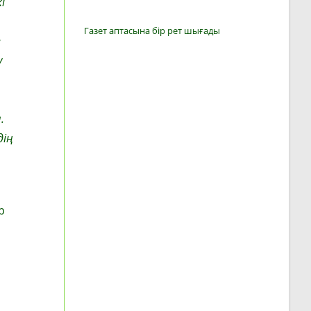
і
Газет аптасына бір рет шығады
е
у
.
дің
р