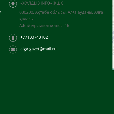
«ЖҰЛДЫЗ INFO» ЖШС
,
030200, Ақтөбе облысы, Алға ауданы, Алға
қаласы,
А.Байтұрсынов көшесі 16
+77133743102
alga.gazet@mail.ru