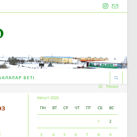
O
БАЛАЛАР БЕТІ
Ресми
Август 2026
өз
ПН
ВТ
СР
ЧТ
ПТ
СБ
ВС
1
2
z
3
4
5
6
7
8
9