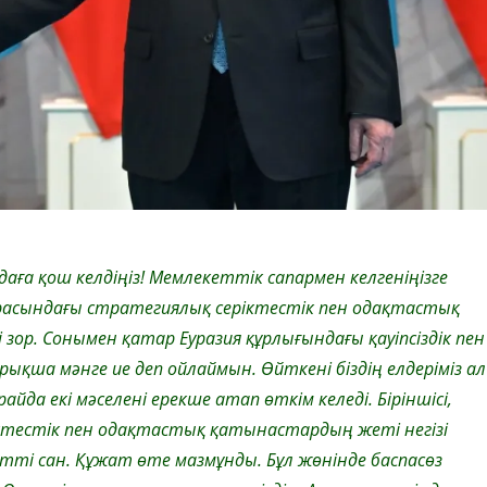
ға қош келдіңіз! Мемлекеттік сапармен келгеніңізге
расындағы стратегиялық серіктестік пен одақтастық
р. Сонымен қатар Еуразия құрлығындағы қауіпсіздік пен
қша мәнге ие деп ойлаймын. Өйткені біздің елдеріміз а
райда екі мәселені ерекше атап өткім келеді. Біріншісі,
іктестік пен одақтастық қатынастардың жеті негізі
етті сан. Құжат өте мазмұнды. Бұл жөнінде баспасөз