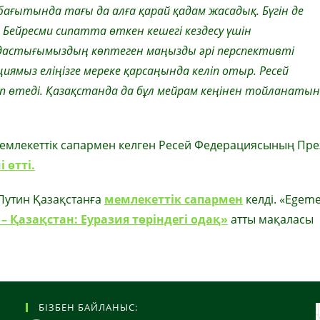
бағытында тағы да алға қарай қадам жасадық. Бүгін де
Бейресми сипатта өткен кешегі кездесу үшін
лдастығымыздың көптеген маңызды әрі перспективті
ямыз еліңізге мереке қарсаңында келіп отыр. Ресей
п өтеді. Қазақстанда да бұл мейрам кеңінен тойланаты
 мемлекеттік сапармен келген Ресей Федерациясының Пре
 өтті.
 Путин Қазақстанға
мемлекеттік сапармен
келді. «Egem
 – Қазақстан: Еуразия төріндегі одақ»
атты мақаласы
БІЗБЕН БАЙЛАНЫС: