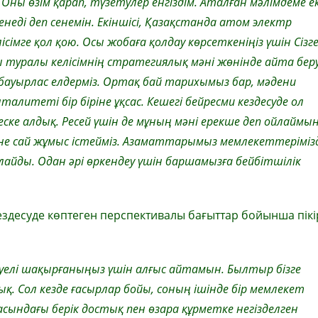
ы өзім қарап, түзетулер енгіздім. Аталған мәлімдеме ек
еді деп сенемін. Екіншісі, Қазақстанда атом электр
мге қол қою. Осы жобаға қолдау көрсеткеніңіз үшін Сізг
 туралы келісімнің стратегиялық мәні жөнінде айта бер
с, бауырлас елдерміз. Ортақ бай тарихымыз бар, мәдени
литеті бір біріне ұқсас. Кешегі бейресми кездесуде ол
ске алдық. Ресей үшін де мұның мәні ерекше деп ойлаймын
не сай жұмыс істейміз. Азаматтарымыз мемлекеттеріміз
йды. Одан әрі өркендеу үшін баршамызға бейбітшілік
ездесуде көптеген перспективалы бағыттар бойынша пікі
уелі шақырғаныңыз үшін алғыс айтамын. Былтыр бізге
ық. Сол кезде ғасырлар бойы, соның ішінде бір мемлекет
ындағы берік достық пен өзара құрметке негізделген