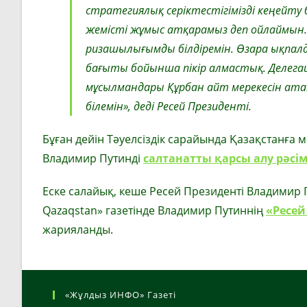
стратегиялық серіктестігімізді кеңейту 
жемісті жұмыс атқарамыз деп ойлаймын. 
ризашылығымды білдіремін. Өзара ықпа
бағыты бойынша пікір алмастық. Делегаци
мұсылмандары Құрбан айт мерекесін ата
білемін», деді Ресей Президенті.
Бұған дейін Тәуелсіздік сарайында Қазақстанға
Владимир Путинді
салтанатты қарсы алу рәсімі
Еске салайық, кеше Ресей Президенті Владимир
Qazaqstan» газетінде Владимир Путиннің
«Ресей
жарияланды.
«Жұлдыз ИНФО» Газеті