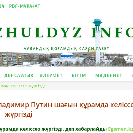
24
PDF-МҰРАҒАТ
ZHULDYZ INF
АУДАНДЫҚ ҚОҒАМДЫҚ-САЯСИ ГАЗЕТ
ДЕНСАУЛЫҚ
ӘЛЕУМЕТ
БІЛІМ
МӘДЕНИЕТ
да келіссөз жүргізді
ладимир Путин шағын құрамда келісс
жүргізді
ұрамда келіссөз жүргізді, деп хабарлайды
Egemen.k