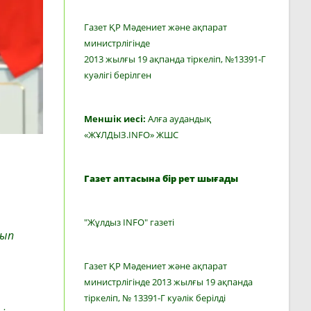
Газет ҚР Мәдениет және ақпарат
министрлігінде
2013 жылғы 19 ақпанда тіркеліп, №13391-Г
куәлігі берілген
Меншік иесі:
Алға аудандық
«ЖҰЛДЫЗ.INFO» ЖШС
Газет аптасына бір рет шығады
"Жұлдыз INFO" газеті
лып
Газет ҚР Мәдениет және ақпарат
министрлігінде 2013 жылғы 19 ақпанда
тіркеліп, № 13391-Г куәлік берілді