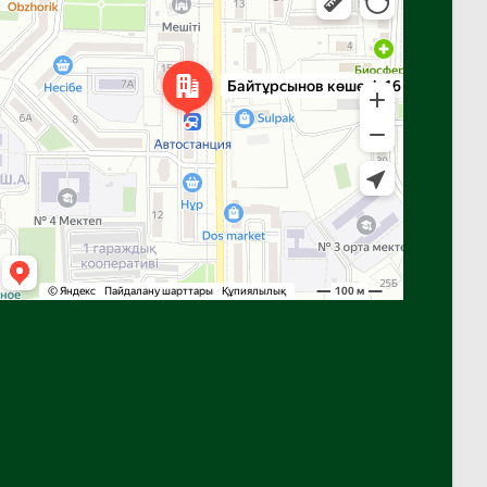
Яндекс Карталар — көлік, навигация, орындарды іздеу