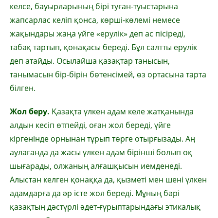
келсе, бауырларының бірі туған-туыстарына
жапсарлас келіп қонса, көрші-көлемі немесе
жақындары жаңа үйге «ерулік» деп ас пісіреді,
табақ тартып, қонақасы береді. Бұл салтты ерулік
деп атайды. Осылайша қазақтар танысын,
танымасын бір-бірін бөтенсімей, өз ортасына тарта
білген.
Жол беру.
Қазақта үлкен адам келе жатқанында
алдын кесіп өтпейді, оған жол береді, үйге
кіргенінде орнынан тұрып төрге отырғызады. Аң
аулағанда да жасы үлкен адам бірінші болып оқ
шығарады, олжаның алғашқысын иемденеді.
Алыстан келген қонаққа да, қызметі мен шені үлкен
адамдарға да әр істе жол береді. Мұның бәрі
қазақтың дәстүрлі әдет-ғұрыптарындағы этикалық