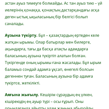
астан ауыз тимеуге болмайды. Ас тан ауыз тию – үй
иелерінің қонаққа, қонақтың дастарқандағы асқа
деген ыстық ықыласының бір белгісі болып
саналады.
Аузына түкірту.
Бұл – қазақтардың ертеден келе
жатқан ырымы. Олар батырлар мен билерге,
ақындарға, тағы да басқа атақты адамдарға
баласының аузына түкіртіп алатын болған.
Түкіргенде оның ырымы ғана жасалады. Бұл ырым
баламыз сондай адамға ұқсап, өнегелі болсын
дегеннен туған. Баласының аузына бір адамға
түкіртсе, жеткілікті.
Аяғына жығылу.
Кешірім сұраудың ең үлкен,
кішіреюдің ең ауыр түрі – осы ғұрып. Оны
орындағанда айыпты адам жанына абыройлы,