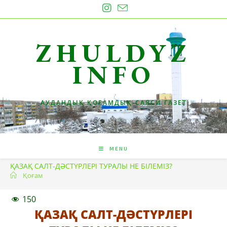
Skip
to
content
ZHULDYZ
INFO
АУДАНДЫҚ ҚОҒАМДЫҚ-САЯСИ ГАЗЕТ
MENU
ҚАЗАҚ САЛТ-ДӘСТҮРЛЕРІ ТУРАЛЫ НЕ БІЛЕМІЗ?
Қоғам
150
ҚАЗАҚ САЛТ-ДӘСТҮРЛЕРІ