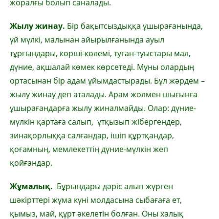
жоралғы болып саналады.
Жылу жинау.
Бір бақытсыздыққа ұшырағанында,
үй мүлкі, малынан айырылғанында ауыл
тұрғындары, көрші-көлемі, туған-туыстары мал,
дүние, ақшалай көмек көрсетеді. Мұны олардың
ортасынан бір адам ұйымдастырады. Бұл жәрдем –
жылу жинау деп аталады. Арам жолмен шығынға
ұшырағандарға жылу жиналмайды. Олар: дүние-
мүлкін қартаға салып, ұтқызып жібергендер,
зинақорлыққа салғандар, ішіп құртқандар,
қоғамның, мемлекеттің дүние-мүлкін жеп
қойғандар.
Жұмалық.
Бұрындары дәріс алып жүрген
шәкірттері жұма күні молдасына сыбағаға ет,
қымыз, май, құрт әкелетін болған. Оны халық