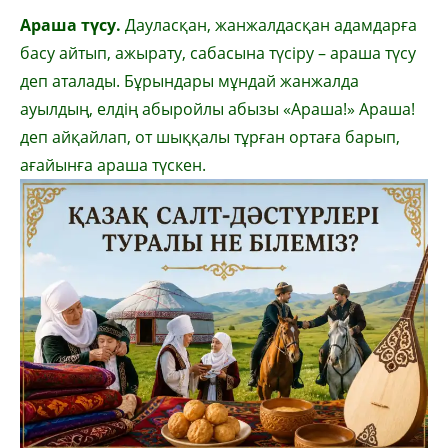
Араша түсу.
Дауласқан, жанжалдасқан адамдарға
басу айтып, ажырату, сабасына түсіру – араша түсу
деп аталады. Бұрындары мұндай жанжалда
ауылдың, елдің абыройлы абызы «Араша!» Араша!
деп айқайлап, от шыққалы тұрған ортаға барып,
ағайынға араша түскен.