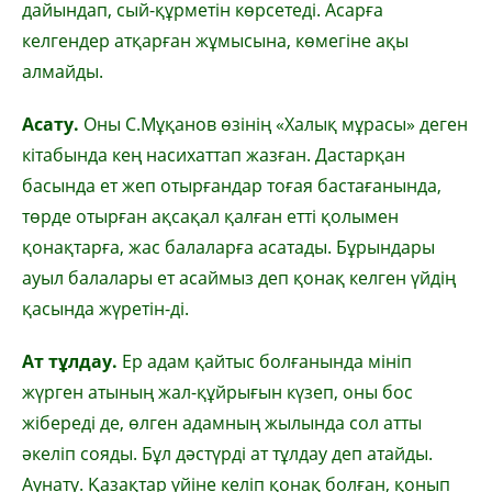
дайындап, сый-құрметін көрсетеді. Асарға
келгендер атқарған жұмысына, көмегіне ақы
алмайды.
Асату.
Оны С.Мұқанов өзінің «Халық мұрасы» деген
кітабында кең насихаттап жазған. Дастарқан
басында ет жеп отырғандар тоғая бастағанында,
төрде отырған ақсақал қалған етті қолымен
қонақтарға, жас балаларға асатады. Бұрындары
ауыл балалары ет асаймыз деп қонақ келген үйдің
қасында жүретін-ді.
Ат тұлдау.
Ер адам қайтыс болғанында мініп
жүрген атының жал-құйрығын күзеп, оны бос
жібереді де, өлген адамның жылында сол атты
әкеліп сояды. Бұл дәстүрді ат тұлдау деп атайды.
Аунату. Қазақтар үйіне келіп қонақ болған, қонып