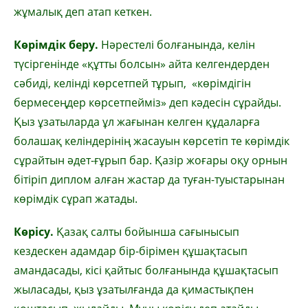
жұмалық деп атап кеткен.
Көрімдік беру.
Нәрестелі болғанында, келін
түсіргенінде «құтты болсын» айта келгендерден
сәбиді, келінді көрсетпей тұрып, «көрімдігін
бермесеңдер көрсетпейміз» деп кәдесін сұрайды.
Қыз ұзатыларда ұл жағынан келген құдаларға
болашақ келіндерінің жасауын көрсетіп те көрімдік
сұрайтын әдет-ғұрып бар. Қазір жоғары оқу орнын
бітіріп диплом алған жастар да туған-туыстарынан
көрімдік сұрап жатады.
Көрісу.
Қазақ салты бойынша сағынысып
кездескен адамдар бір-бірімен құшақтасып
амандасады, кісі қайтыс болғанында құшақтасып
жыласады, қыз ұзатылғанда да қимастықпен