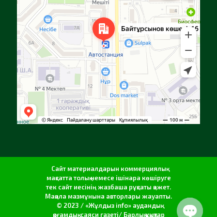
Сайт материалдарын коммерциялық
мақсатта толық немесе ішінара көшіруге
тек сайт иесінің жазбаша рұқсаты қажет.
Мақала мазмұнына авторлары жауапты.
© 2023 / «Жұлдыз info» аудандық
қоғамдық-саяси газеті/ Барлық құқықтар