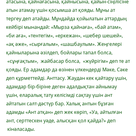
атасына, қайнағасына, қайнысына, қайын-сіңілісіне
атын атамау үшін қосымша ат қояды. Мұны ат
тергеу деп атайды. Мұндайда қойылатын аттардың
кейбірі мынандай: «Мырза қайнаға», «бай атам»,
«би аға», «тентегім», «еркежан», «шебер шешей»,
«ақ әже», «сырғалым», «шашбаулым». Жеңгелері
қайныларына әзілдеп, бойлары тапал болса,
«сұңғақтым», жайбасар болса, «жүйрігім» деп те ат
қояды. Ер адамдар да өзінен үлкендерді Мәке, Сәке
деп құрметтейді. Анттасу. Жаудан кек қайтару үшін,
адамдар бір-біріне деген адалдықтан айнымау
үшін, еларалық тату келісімді сақтау үшін ант
айтатын салт-дәстүр бар. Халық антын бұзған
адамды «Ант атқан» деп жек көріп, «Уа, айтылған
ант, серттескен уәде, алысқан қол қайда?» деп
кінәласады.