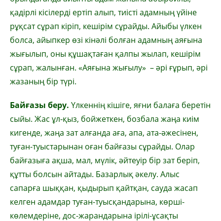
қадірлі кісілерді ертіп алып, тиісті адамның үйіне
рұқсат сұрап кіріп, кешірім сұрайды. Айыбы үлкен
болса, айыпкер өзі кінәлі болған адамның аяғына
жығылып, оны құшақтаған қалпы жылап, кешірім
сұрап, жалынған. «Аяғына жығылу» – әрі ғұрып, әрі
жазаның бір түрі.
Байғазы беру.
Үлкеннің кішіге, яғни балаға беретін
сыйы. Жас ұл-қыз, бойжеткен, бозбала жаңа киім
кигенде, жаңа зат алғанда аға, апа, ата-әжесінен,
туған-туыстарынан оған байғазы сұрайды. Олар
байғазыға ақша, мал, мүлік, әйтеуір бір зат беріп,
құтты болсын айтады. Базарлық әкелу. Алыс
сапарға шыққан, қыдырып қайтқан, сауда жасап
келген адамдар туған-туысқандарына, көрші-
көлемдеріне, дос-жарандарына ірілі-ұсақты