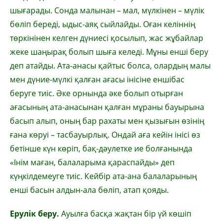
шығарады. Сонда малынан – мал, мүлкінен – мүлік
бөліп береді, ыдыс-аяқ сыйлайды. Оған келіннің
төркінінен келген дүниесі қосылып, жас жұбайлар
жеке шаңырақ болып шыға келеді. Мұны енші беру
деп атайды. Ата-анасы қайтыс болса, олардың малы
мен дүние-мүлкі қалған ағасы інісіне еншібас
беруге тиіс. Әке орнында әке болып отырған
ағасының ата-анасынан қалған мұраны бауырына
басып алып, оның бар рахаты мен қызығын өзінің
ғана көруі – тасбауырлық. Ондай аға кейін інісі өз
бетінше күн көріп, бақ-дәулетке ие болғанында
«Інім маған, балаларыма қараспайды» деп
күңкілдемеуге тиіс. Кейбір ата-ана балаларының
енші басын алдын-ала бөліп, атап қояды.
Ерулік беру.
Ауылға басқа жақтан бір үй көшіп