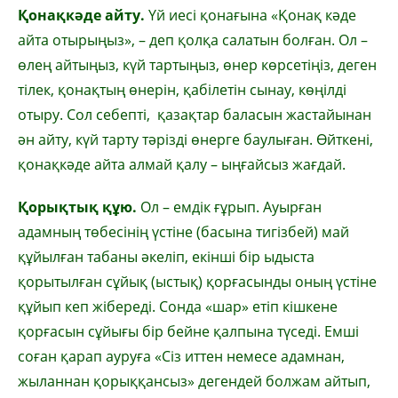
Қонақкәде айту.
Үй иесі қонағына «Қонақ кәде
айта отырыңыз», – деп қолқа салатын болған. Ол –
өлең айтыңыз, күй тартыңыз, өнер көрсетіңіз, деген
тілек, қонақтың өнерін, қабілетін сынау, көңілді
отыру. Сол себепті, қазақтар баласын жастайынан
ән айту, күй тарту тәрізді өнерге баулыған. Өйткені,
қонақкәде айта алмай қалу – ыңғайсыз жағдай.
Қорықтық құю.
Ол – емдік ғұрып. Ауырған
адамның төбесінің үстіне (басына тигізбей) май
құйылған табаны әкеліп, екінші бір ыдыста
қорытылған сұйық (ыстық) қорғасынды оның үстіне
құйып кеп жібереді. Сонда «шар» етіп кішкене
қорғасын сұйығы бір бейне қалпына түседі. Емші
соған қарап ауруға «Сіз иттен немесе адамнан,
жыланнан қорыққансыз» дегендей болжам айтып,