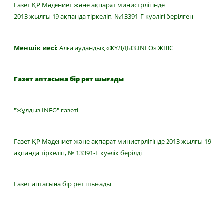
Газет ҚР Мәдениет және ақпарат министрлігінде
2013 жылғы 19 ақпанда тіркеліп, №13391-Г куәлігі берілген
Меншік иесі:
Алға аудандық «ЖҰЛДЫЗ.INFO» ЖШС
Газет аптасына бір рет шығады
"Жұлдыз INFO" газеті
Газет ҚР Мәдениет және ақпарат министрлігінде 2013 жылғы 19
ақпанда тіркеліп, № 13391-Г куәлік берілді
Газет аптасына бір рет шығады