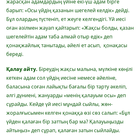
жарасқан адамдардың үйіне екі-үш адам бірге
барып: «Осы үйдің қазанын шегелей келдік» дейді.
Бұл олардың түстеніп, ет жеуге келгендігі. Үй иесі
оған әзілмен жауап қайтарып: «Жақсы болды, қазан
шегелейтін адам таба алмай отыр едік» деп
қонақжайлық танытады, әйелі ет асып, қонақасы
береді.
Қалау айту.
Біреудің жақсы малына, мүлкіне көңілі
кеткен адам сол үйдің иесіне немесе әйеліне,
баласына соған лайықты бағалы бір тарту әкеліп,
әлгі дүниені, жануарды «менің қалауым осы» деп
сұрайды. Кейде үй иесі мұндай сыйлы, жөн-
жоралғысымен келген қонаққа өзі сөз салып: «Бұл
үйден қалаған бір заттың бар ма? Қалауыңызды
айтыңыз» деп сұрап, қалаған затын сыйлайды.