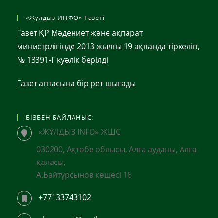
«Жұлдыз ИНФО» Газеті
Газет ҚР Мәдениет және ақпарат
министрлігінде 2013 жылғы 19 ақпанда тіркеліп,
№ 13391-Г куәлік берілді
Газет аптасына бір рет шығады
БІЗБЕН БАЙЛАНЫС:
«ЖҰЛДЫЗ INFO» ЖШС
030200, Ақтөбе облысы, Алға ауданы, Алға
қаласы,
А.Байтұрсынов көшесі 16
+77133743102