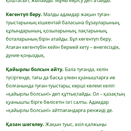
қоштасып, жылайды. Мұны көрісу деп атайды.
Көгентүп беру.
Малды адамдар жақын туған-
туыстарының кішкентай баласына бұзауларының,
құлындарының, қозыларының, лақтарының,
боталарының бірін атайды. Бұл көгентүп беру.
Атаған көгентүбін кейін бермей кету – өнегесіздік,
дүние-қоңыздық.
Қайырлы болсын айту.
Бала туғанда, келін
түсіргенде, тағы да басқа үлкен қуаныштарға ие
болғанында туған-туыстары, көрші көлемі келіп
«қайырлы болсын!» деп құттықтайды. Ол – қазақтың
қуанышты бірге бөлісетін ізгі салты. Адамдар
«қайырлы болсын!» айтпағандарға ренжиді де.
Қазан шегелеу.
Жақын туыс, әзіл-қалжыңы