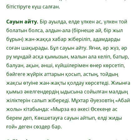
бітістіруге күш салған.
Сауын айту.
Бір ауылда, елде үлкен ас, үлкен той
болатын болса, алдын-ала (бірнеше ай, бір жыл
бұрын) жан-жаққа хабар жіберіліп, адамдарды
соған шақырады. Бұл сауын айту. Яғни, әр жүз, әр
ру мұндай асқа қымызын, малын ала келіп, батыр,
балуан, ақын, әнші, күйшілерімен өнер көрсетіп,
бәйгеге жүйрік аттарын қосып, астың, тойдың
жақсы өтуіне жан-жақты қолдау көрсетеді. Жиынға
қымыз әкелгендердің ыдысына сойылған малдың
жіліктерін салып жібереді. Мұхтар Әуезовтің «Абай
жолы» кітабында: «Мырза өз әкесі Өсекеңе ас
берем деп, Көкшетауға сауын айтып, елді жиды
ғой» деген сөздер бар.