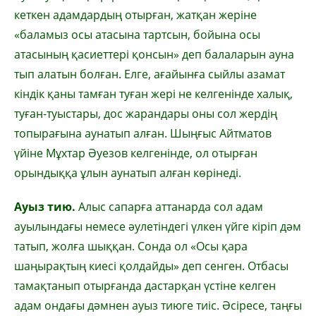
кеткен адамдардың отырған, жатқан жеріне
«баламыз осы атасына тартсын, бойына осы
атасының қасиеттері қонсын» деп балаларын ауна
тып алатын болған. Елге, ағайынға сыйлы азамат
кіндік қаны тамған туған жері не келгенінде халық,
туған-туыстары, дос жарандары оны сол жердің
топырағына аунатып алған. Шыңғыс Айтматов
үйіне Мұхтар Әуезов келгенінде, ол отырған
орындыққа ұлын аунатып алған көрінеді.
Ауыз тию.
Алыс сапарға аттанарда сол адам
ауылындағы немесе әулетіндегі үлкен үйге кіріп дәм
татып, жолға шыққан. Сонда ол «Осы қара
шаңырақтың киесі қолдайды» деп сенген. Отбасы
тамақтанып отырғанда дастарқан үстіне келген
адам ондағы дәмнен ауыз тиюге тиіс. Әсіресе, таңғы