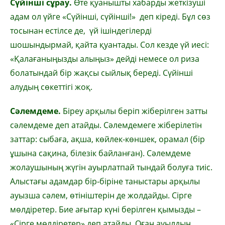
Сүйінші сұрау.
Өте қуанышты хабарды жеткізуші
адам ол үйге «Сүйінші, сүйінші!» деп кіреді. Бұл сөз
тосынан естілсе де, үй ішіндегілерді
шошындырмай, қайта қуантады. Сол кезде үй иесі:
«Қалағаныңызды алыңыз» дейді немесе ол риза
болатындай бір жақсы сыйлық береді. Сүйінші
алудың сөкеттігі жоқ.
Сәлемдеме.
Біреу арқылы беріп жіберілген затты
сәлемдеме деп атайды. Сәлемдемеге жіберілетін
заттар: сыбаға, ақша, көйлек-көншек, орамал (бір
ұшына сақина, білезік байланған). Сәлемдеме
жолаушының жүгін ауырлатпай тындай болуға тиіс.
Алыстағы адамдар бір-біріне таныстары арқылы
ауызша сәлем, өтініштерін де жолдайды. Сірге
мөлдіретер. Бие ағытар күні берілген қымызды –
«Сірге мөлдіретер» деп атайды. Оған ауылдың