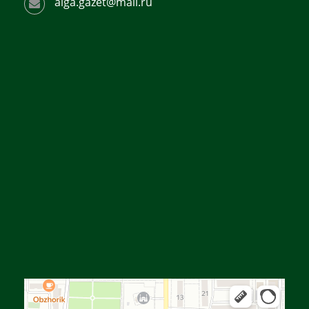
alga.gazet@mail.ru
Алға
Яндекс Карталар — көлік, навигация, орындарды іздеу