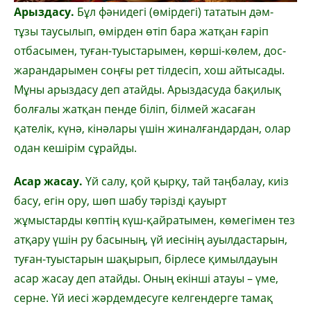
Арыздасу.
Бұл фәнидегі (өмірдегі) тататын дәм-
тұзы таусылып, өмірден өтіп бара жатқан ғаріп
отбасымен, туған-туыстарымен, көрші-көлем, дос-
жарандарымен соңғы рет тілдесіп, хош айтысады.
Мұны арыздасу деп атайды. Арыздасуда бақилық
болғалы жатқан пенде біліп, білмей жасаған
қателік, күнә, кінәлары үшін жиналғандардан, олар
одан кешірім сұрайды.
Асар жасау.
Үй салу, қой қырқу, тай таңбалау, киіз
басу, егін ору, шөп шабу тәрізді қауырт
жұмыстарды көптің күш-қайратымен, көмегімен тез
атқару үшін ру басының, үй иесінің ауылдастарын,
туған-туыстарын шақырып, бірлесе қимылдауын
асар жасау деп атайды. Оның екінші атауы – үме,
серне. Үй иесі жәрдемдесуге келгендерге тамақ