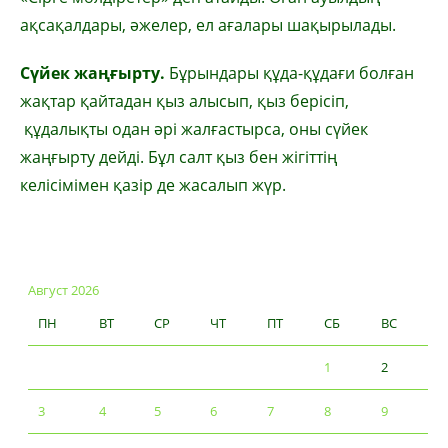
ақсақалдары, әжелер, ел ағалары шақырылады.
Сүйек жаңғырту.
Бұрындары құда-құдағи болған
жақтар қайтадан қыз алысып, қыз берісіп,
құдалықты одан әрі жалғастырса, оны сүйек
жаңғырту дейді. Бұл салт қыз бен жігіттің
келісімімен қазір де жасалып жүр.
Август 2026
ПН
ВТ
СР
ЧТ
ПТ
СБ
ВС
1
2
3
4
5
6
7
8
9