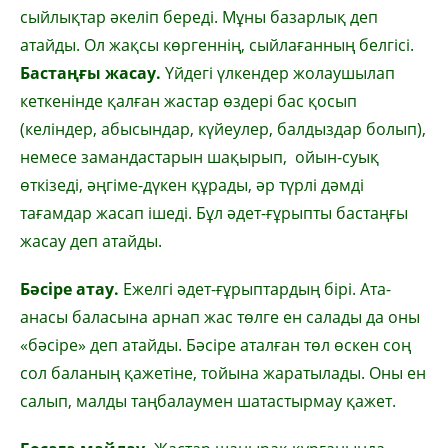
сыйлықтар әкеліп береді. Мұны базарлық деп
атайды. Ол жақсы көргеннің, сыйлағанның белгісі.
Бастаңғы жасау.
Үйдегі үлкендер жолаушылап
кеткенінде қалған жастар өздері бас қосып
(келіндер, абысындар, күйеулер, балдыздар болып),
немесе замандастарын шақырып, ойын-суық
өткізеді, әңгіме-дүкен құрады, әр түрлі дәмді
тағамдар жасап ішеді. Бұл әдет-ғұрыпты бастаңғы
жасау деп атайды.
Бәсіре атау.
Ежелгі әдет-ғұрыптардың бірі. Ата-
анасы баласына арнап жас төлге ен салады да оны
«бәсіре» деп атайды. Бәсіре аталған төл өскен соң
сол баланың қажетіне, тойына жаратылады. Оны ен
салып, малды таңбалаумен шатастырмау қажет.