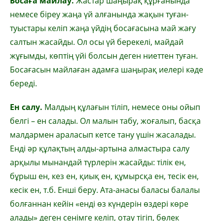
Босаға майлау.
Жастар шаңырақ құрғанында
немесе біреу жаңа үй алғанында жақын туған-
туыстары келіп жаңа үйдің босағасына май жағу
салтын жасайды. Ол осы үй берекелі, майдай
жұғымды, көптің үйі болсын деген ниеттен туған.
Босағасын майлаған адамға шаңырақ иелері кәде
береді.
Ен салу.
Малдың құлағын тіліп, немесе оны ойып
белгі – ен салады. Ол малын табу, жоғалып, басқа
малдармен араласып кетсе тану үшін жасалады.
Енді әр құлақтың алды-артына алмастыра салу
арқылы мынандай түрлерін жасайды: тілік ен,
бұрыш ен, кез ен, қиық ен, құмырсқа ен, тесік ен,
кесік ен, т.б. Енші беру. Ата-анасы баласы балалы
болғаннан кейін «енді өз күндерін өздері көре
алады» деген сенімге келіп, отау тігіп, бөлек