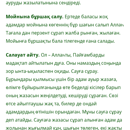
ауруды жазылатынына сендіреді.
Мойнына бұршақ салу.
Ертеде баласы жоқ
адамдар мойнына көгеннің бұр шағын салып Аллаһ
Тағала дан перзент сұрап жалба рынған, жылаған.
Мойынға бұршақты бала тілегенде ғана салады.
Салауат айту.
Ол – Аллаһты, Пайғамбарды
мадақтап айтылатын дұға. Оны намаздың соңында
зор ынта-ықыласпен оқиды. Сауға сұрау.
Бұрындары қылмысы үшін бір адам ауыр жазаға,
өлімге бұйырылғанында өте беделді кісілер барып
оның жазасын жеңілдетуді, кешіруді сұраған. Сөзі
өтсе айыптаушы жақ та, билер де ондай
адамдардың өтінішін орындаған. Мұны сауға сұрау
деп атайды. Сауғаға жазасы сұрап алынған адам да
жолынан жығылмай құн, шығын төлеген, екі жақты