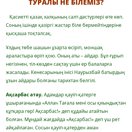
ТУРАЛЫ НЕ БІЛЕМІЗ?
Қасиетті қазақ халқының салт-дәстүрлері өте көп.
Соның ішінде қазіргі жастар біле бермейтіндеріне
қысқаша тоқталсақ.
Ұлдың төбе шашын ұзарта өсіріп, моншақ
араластыра өріп қою. Оның аты – айдар. Бұл ғұрып
негізінен, тіл-көзден сақтау үшін ер балаларға
жасалады. Кенесарының інісі Наурызбай батырдың
ұзын айдары болғаны тарихтан белгілі.
Ақсарбас атау.
Адамдар қауіп-қатерге
ұшырағанында «Аллаһ Тағала мені осы қиындықтан
құтқара гөр! Ақсарбас!» деп құдайы атайтын
болған. Мұндай жағдайда «Ақсарбас!» деп үш рет
айқайлаған. Сосын қауіп-қатерден аман