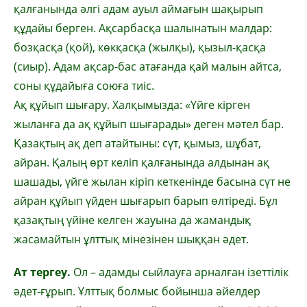
қалғанында әлгі адам ауыл аймағын шақырып
құдайы берген. Ақсарбасқа шалынатын малдар:
бозқасқа (қой), көкқасқа (жылқы), қызыл-қасқа
(сиыр). Адам ақсар-бас атағанда қай малын айтса,
соны құдайыға союға тиіс.
Ақ құйып шығару. Халқымызда: «Үйге кірген
жыланға да ақ құйып шығарады» деген мәтел бар.
Қазақтың ақ деп атайтыны: сүт, қымыз, шұбат,
айран. Қалың өрт келіп қалғанында алдынан ақ
шашады, үйге жылан кіріп кеткенінде басына сүт не
айран құйып үйден шығарып барып өлтіреді. Бұл
қазақтың үйіне келген жауына да жамандық
жасамайтын ұлттық мінезінен шыққан әдет.
Ат тергеу.
Ол – адамды сыйлауға арналған ізеттілік
әдет-ғұрып. Ұлттық болмыс бойынша әйелдер