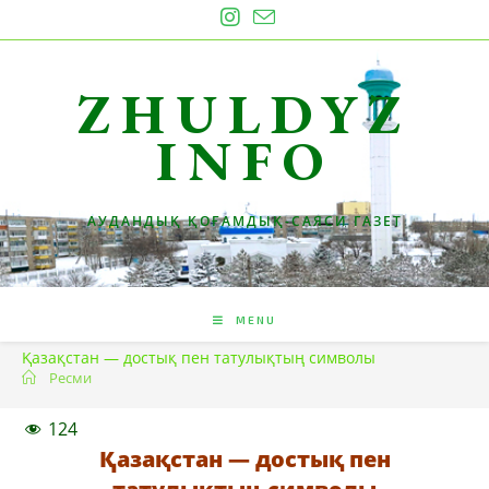
Skip
to
content
ZHULDYZ
INFO
АУДАНДЫҚ ҚОҒАМДЫҚ-САЯСИ ГАЗЕТ
MENU
Қазақстан — достық пен татулықтың символы
Ресми
124
Қазақстан — достық пен