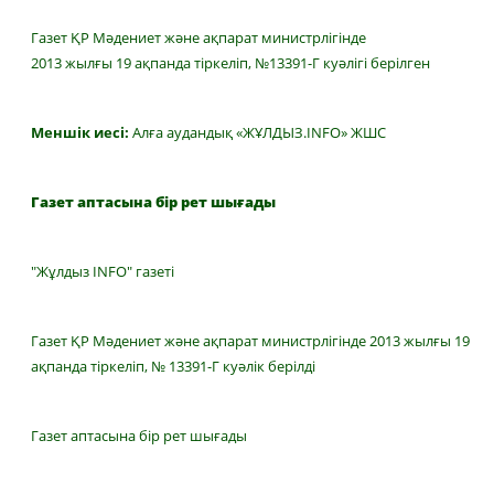
Газет ҚР Мәдениет және ақпарат министрлігінде
2013 жылғы 19 ақпанда тіркеліп, №13391-Г куәлігі берілген
Меншік иесі:
Алға аудандық «ЖҰЛДЫЗ.INFO» ЖШС
Газет аптасына бір рет шығады
"Жұлдыз INFO" газеті
Газет ҚР Мәдениет және ақпарат министрлігінде 2013 жылғы 19
ақпанда тіркеліп, № 13391-Г куәлік берілді
Газет аптасына бір рет шығады