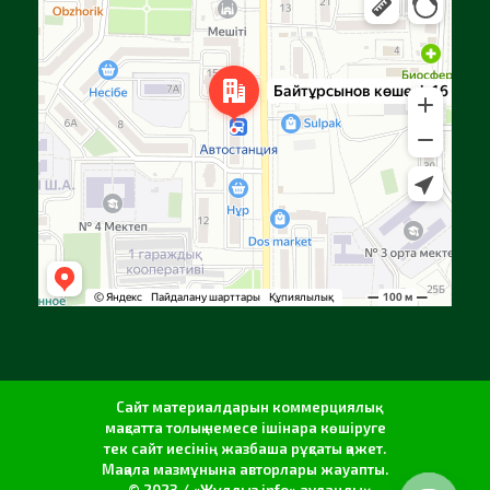
Яндекс Карталар — көлік, навигация, орындарды іздеу
Сайт материалдарын коммерциялық
мақсатта толық немесе ішінара көшіруге
тек сайт иесінің жазбаша рұқсаты қажет.
Мақала мазмұнына авторлары жауапты.