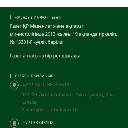
«Жұлдыз ИНФО» Газеті
Газет ҚР Мәдениет және ақпарат
министрлігінде 2013 жылғы 19 ақпанда тіркеліп,
№ 13391-Г куәлік берілді
Газет аптасына бір рет шығады
БІЗБЕН БАЙЛАНЫС:
«ЖҰЛДЫЗ INFO» ЖШС
030200, Ақтөбе облысы, Алға ауданы, Алға
қаласы,
А.Байтұрсынов көшесі 16
+77133743102