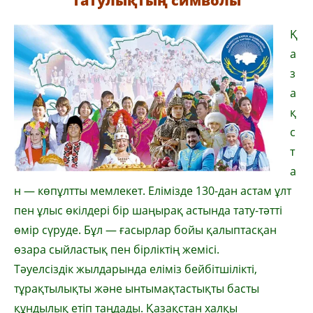
татулықтың символы
Қ
а
з
а
қ
с
т
а
н — көпұлтты мемлекет. Елімізде 130-дан астам ұлт
пен ұлыс өкілдері бір шаңырақ астында тату-тәтті
өмір сүруде. Бұл — ғасырлар бойы қалыптасқан
өзара сыйластық пен бірліктің жемісі.
Тәуелсіздік жылдарында еліміз бейбітшілікті,
тұрақтылықты және ынтымақтастықты басты
құндылық етіп таңдады. Қазақстан халқы