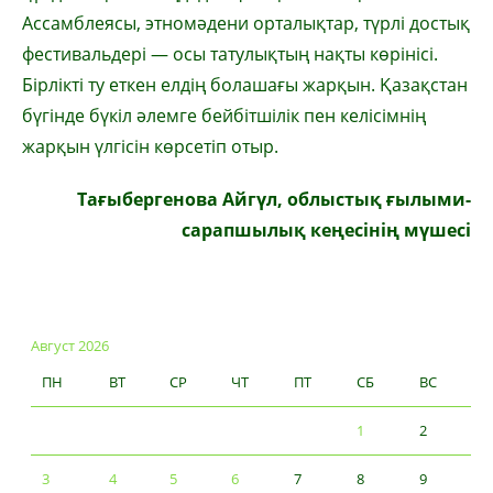
Ассамблеясы, этномәдени орталықтар, түрлі достық
фестивальдері — осы татулықтың нақты көрінісі.
Бірлікті ту еткен елдің болашағы жарқын. Қазақстан
бүгінде бүкіл әлемге бейбітшілік пен келісімнің
жарқын үлгісін көрсетіп отыр.
Тағыбергенова Айгүл, облыстық ғылыми-
сарапшылық кеңесінің мүшесі
Август 2026
ПН
ВТ
СР
ЧТ
ПТ
СБ
ВС
1
2
3
4
5
6
7
8
9