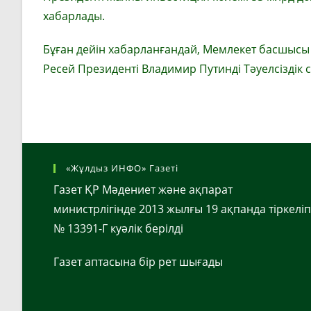
хабарлады.
Бұған дейін хабарланғандай, Мемлекет басшысы
Ресей Президенті Владимир Путинді Тәуелсіздік
«Жұлдыз ИНФО» Газеті
Газет ҚР Мәдениет және ақпарат
министрлігінде 2013 жылғы 19 ақпанда тіркеліп
№ 13391-Г куәлік берілді
Газет аптасына бір рет шығады