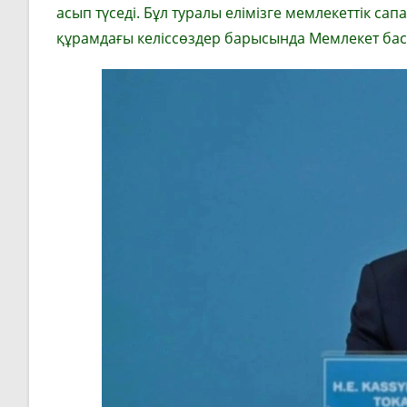
асып түседі. Бұл туралы елімізге мемлекеттік с
құрамдағы келіссөздер барысында Мемлекет ба