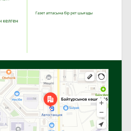
Газет аптасына бір рет шығады
н келген
Алға
Яндекс Карталар — көлік, навигация, орындарды іздеу