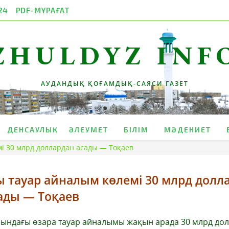
24
PDF-МҰРАҒАТ
ZHULDYZ INF
АУДАНДЫҚ ҚОҒАМДЫҚ-САЯСИ ГАЗЕТ
ДЕНСАУЛЫҚ
ӘЛЕУМЕТ
БІЛІМ
МӘДЕНИЕТ
і 30 млрд доллардан асады — Тоқаев
ы тауар айналым көлемі 30 млрд долл
ады — Тоқаев
сындағы өзара тауар айналымы жақын арада 30 млрд до