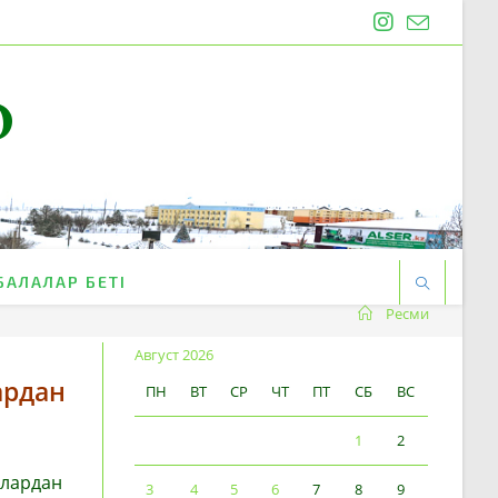
O
БАЛАЛАР БЕТІ
Ресми
Август 2026
ардан
ПН
ВТ
СР
ЧТ
ПТ
СБ
ВС
1
2
ллардан
3
4
5
6
7
8
9