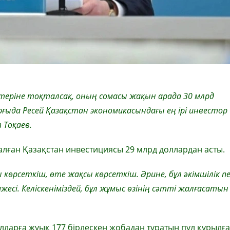
еріне тоқталсақ, оның сомасы жақын арада 30 млрд
рғыда Ресей Қазақстан экономикасындағы ең ірі инвестор
 Тоқаев.
алған Қазақстан инвестициясы 29 млрд доллардан асты.
көрсеткіш, өте жақсы көрсеткіш. Әрине, бұл әкімшілік п
сі. Келіскеніміздей, бұл жұмыс өзінің сәтті жалғасатын
лларға жуық 177 бірлескен жобадан тұратын пул құрылғ