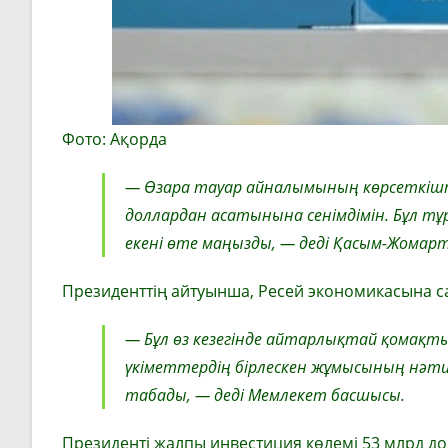
Фото: Ақорда
— Өзара тауар айналымының көрсеткішт
доллардан асатынына сенімдімін. Бұл тұ
екені өте маңызды, — деді Қасым-Жомарт
Президенттің айтуынша, Ресей экономикасына с
— Бұл өз кезегінде айтарлықтай қомақты 
үкіметтердің бірлескен жұмысының нәтиже
табады, — деді Мемлекет басшысы.
Президенті жалпы инвестиция көлемі 53 млрд до