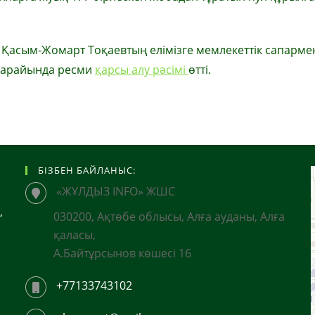
 Қасым-Жомарт Тоқаевтың елімізге мемлекеттік сапарме
 сарайында ресми
қарсы алу рәсімі
өтті.
БІЗБЕН БАЙЛАНЫС:
«ЖҰЛДЫЗ INFO» ЖШС
,
030200, Ақтөбе облысы, Алға ауданы, Алға
қаласы,
А.Байтұрсынов көшесі 16
+77133743102