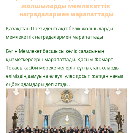
жолшыларды мемлекеттік
наградалармен марапаттады
Қазақстан Президенті ақтөбелік жолшыларды
мемлекеттік наградалармен марапаттады
Бүгін Мемлекет басшысы көлік саласының
қызметкерлерін марапаттады. Қасым-Жомарт
Тоқаев кәсіби мереке иелерін құттықтап, оларды
еліміздің дамуына елеулі үлес қосып жатқан нағыз
еңбек адамдары деп атады.