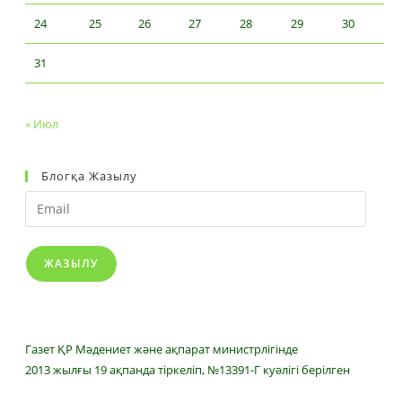
24
25
26
27
28
29
30
31
« Июл
Блогқа Жазылу
Email
ЖАЗЫЛУ
Газет ҚР Мәдениет және ақпарат министрлігінде
2013 жылғы 19 ақпанда тіркеліп, №13391-Г куәлігі берілген