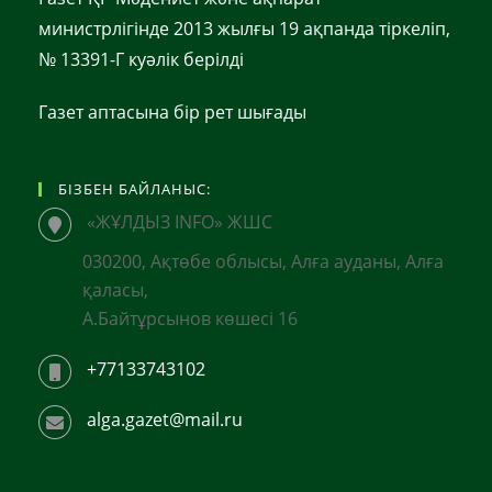
министрлігінде 2013 жылғы 19 ақпанда тіркеліп,
№ 13391-Г куәлік берілді
Газет аптасына бір рет шығады
БІЗБЕН БАЙЛАНЫС:
«ЖҰЛДЫЗ INFO» ЖШС
030200, Ақтөбе облысы, Алға ауданы, Алға
қаласы,
А.Байтұрсынов көшесі 16
+77133743102
alga.gazet@mail.ru