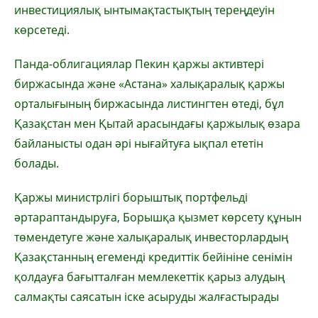
инвестициялық ынтымақтастықтың тереңдеуін
көрсетеді.
Панда-облигациялар Пекин қаржы активтері
биржасында және «Астана» халықаралық қаржы
орталығының биржасында листингтен өтеді, бұл
Қазақстан мен Қытай арасындағы қаржылық өзара
байланысты одан әрі нығайтуға ықпал ететін
болады.
Қаржы министрлігі борыштық портфельді
әртараптандыруға, Борышқа қызмет көрсету құнын
төмендетуге және халықаралық инвесторлардың
Қазақстанның егеменді кредиттік бейініне сенімін
қолдауға бағытталған мемлекеттік қарыз алудың
салмақты саясатын іске асыруды жалғастырады