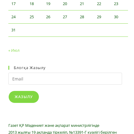
17
18
19
20
21
22
23
24
25
26
27
28
29
30
31
« Июл
Блогқа Жазылу
Email
ЖАЗЫЛУ
Газет ҚР Мәдениет және ақпарат министрлігінде
2013 жылғы 19 ақпанда тіркеліп, №13391-Г куәлігі берілген