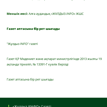
Меншік иесі:
Алға аудандық «ЖҰЛДЫЗ.INFO» ЖШС
Газет аптасына бір рет шығады
"Жұлдыз INFO" газеті
Газет ҚР Мәдениет және ақпарат министрлігінде 2013 жылғы 19
ақпанда тіркеліп, № 13391-Г куәлік берілді
Газет аптасына бір рет шығады
«Жұлдыз ИНФО» Газеті