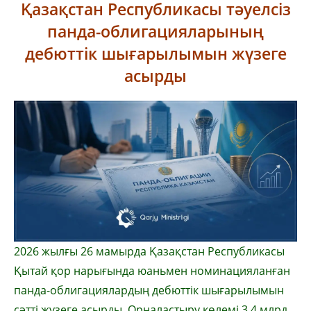
Қазақстан Республикасы тәуелсіз
панда-облигацияларының
дебюттік шығарылымын жүзеге
асырды
2026 жылғы 26 мамырда Қазақстан Республикасы
Қытай қор нарығында юаньмен номинацияланған
панда-облигациялардың дебюттік шығарылымын
сәтті жүзеге асырды. Орналастыру көлемі 3.4 млрд