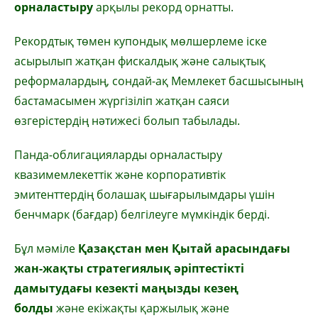
орналастыру
арқылы рекорд орнатты.
Рекордтық төмен купондық мөлшерлеме іске
асырылып жатқан фискалдық және салықтық
реформалардың, сондай-ақ Мемлекет басшысының
бастамасымен жүргізіліп жатқан саяси
өзгерістердің нәтижесі болып табылады.
Панда-облигацияларды орналастыру
квазимемлекеттік және корпоративтік
эмитенттердің болашақ шығарылымдары үшін
бенчмарк (бағдар) белгілеуге мүмкіндік берді.
Бұл мәміле
Қазақстан мен Қытай арасындағы
жан-жақты стратегиялық әріптестікті
дамытудағы кезекті маңызды кезең
болды
және екіжақты қаржылық және