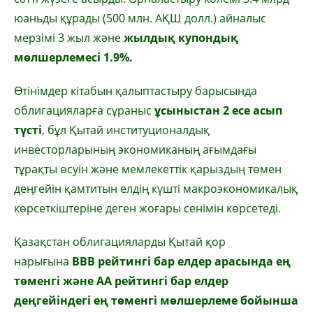
юаньды құрады (500 млн. АҚШ долл.) айналыс
мерзімі 3 жыл және
жылдық купондық
мөлшерлемесі 1.9%.
Өтінімдер кітабын қалыптастыру барысында
облигацияларға сұраныс
ұсыныстан 2 есе асып
түсті
, бұл Қытай институционалдық
инвесторларының экономиканың ағымдағы
тұрақты өсуін және мемлекеттік қарыздың төмен
деңгейін қамтитын елдің күшті макроэкономикалық
көрсеткіштеріне деген жоғары сенімін көрсетеді.
Қазақстан облигацияларды Қытай қор
нарығына
BBB рейтингі бар елдер арасында ең
төменгі
және
AA
рейтингі бар елдер
деңгейіндегі ең төменгі мөлшерлеме бойынша