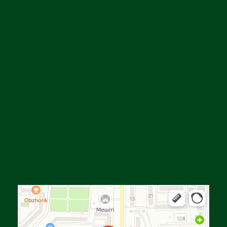
Алға
Яндекс Карталар — көлік, навигация, орындарды іздеу