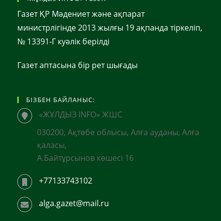
Газет ҚР Мәдениет және ақпарат
министрлігінде 2013 жылғы 19 ақпанда тіркеліп,
№ 13391-Г куәлік берілді
Газет аптасына бір рет шығады
БІЗБЕН БАЙЛАНЫС:
«ЖҰЛДЫЗ INFO» ЖШС
030200, Ақтөбе облысы, Алға ауданы, Алға
қаласы,
А.Байтұрсынов көшесі 16
+77133743102
alga.gazet@mail.ru