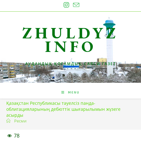
Skip
to
content
ZHULDYZ
INFO
АУДАНДЫҚ ҚОҒАМДЫҚ-САЯСИ ГАЗЕТ
MENU
Қазақстан Республикасы тәуелсіз панда-
облигацияларының дебюттік шығарылымын жүзеге
асырды
Ресми
78