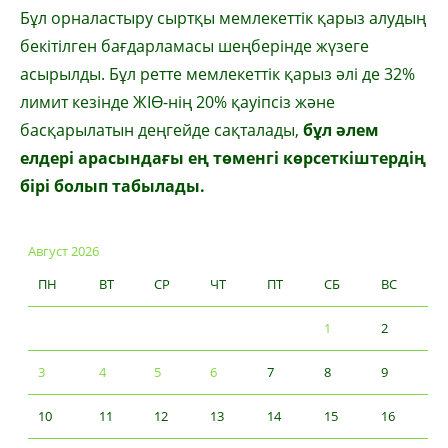
Бұл орналастыру сыртқы мемлекеттік қарыз алудың
бекітілген бағдарламасы шеңберінде жүзеге
асырылды. Бұл ретте мемлекеттік қарыз әлі де 32%
лимит кезінде ЖІӨ-нің 20% қауіпсіз және
басқарылатын деңгейде сақталады,
бұл әлем
елдері арасындағы ең төменгі көрсеткіштердің
бірі болып табылады.
Август 2026
ПН
ВТ
СР
ЧТ
ПТ
СБ
ВС
1
2
3
4
5
6
7
8
9
10
11
12
13
14
15
16