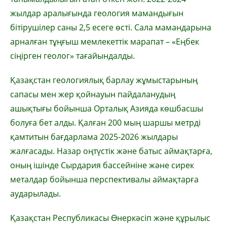
жылдар аралығында геология мамандығын
бітірушілер саны 2,5 есеге өсті. Сала мамандарына
арналған тұңғыш мемлекеттік марапат – «Еңбек
сіңірген геолог» тағайындалды.
Қазақстан геологиялық барлау жұмыстарының
сапасы мен жер қойнауын пайдаланудың
ашықтығы бойынша Орталық Азияда көшбасшы
болуға бет алды. Қалған 200 мың шаршы метрді
қамтитын бағдарлама 2025-2026 жылдары
жалғасады. Назар оңтүстік және батыс аймақтарға,
оның ішінде Сырдария бассейніне және сирек
металдар бойынша перспективалы аймақтарға
аударылады.
Қазақстан Республикасы Өнеркәсіп және құрылыс