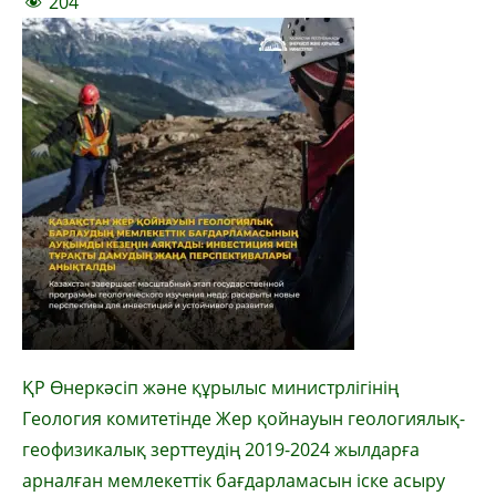
204
ҚР Өнеркәсіп және құрылыс министрлігінің
Геология комитетінде Жер қойнауын геологиялық-
геофизикалық зерттеудің 2019-2024 жылдарға
арналған мемлекеттік бағдарламасын іске асыру