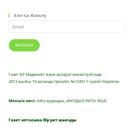
Блогқа Жазылу
Email
ЖАЗЫЛУ
Газет ҚР Мәдениет және ақпарат министрлігінде
2013 жылғы 19 ақпанда тіркеліп, №13391-Г куәлігі берілген
Меншік иесі:
Алға аудандық «ЖҰЛДЫЗ.INFO» ЖШС
Газет аптасына бір рет шығады