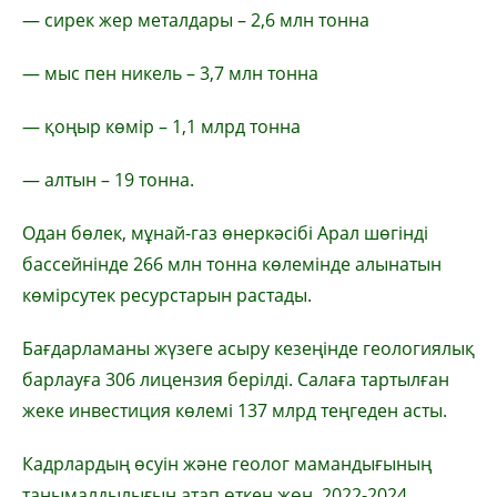
— сирек жер металдары – 2,6 млн тонна
— мыс пен никель – 3,7 млн тонна
— қоңыр көмір – 1,1 млрд тонна
— алтын – 19 тонна.
Одан бөлек, мұнай-газ өнеркәсібі Арал шөгінді
бассейнінде 266 млн тонна көлемінде алынатын
көмірсутек ресурстарын растады.
Бағдарламаны жүзеге асыру кезеңінде геологиялық
барлауға 306 лицензия берілді. Салаға тартылған
жеке инвестиция көлемі 137 млрд теңгеден асты.
Кадрлардың өсуін және геолог мамандығының
танымалдылығын атап өткен жөн. 2022-2024