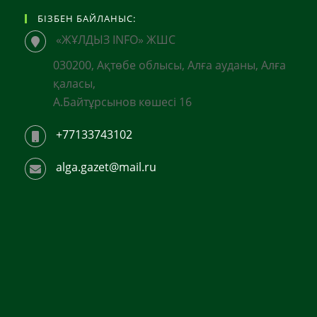
БІЗБЕН БАЙЛАНЫС:
«ЖҰЛДЫЗ INFO» ЖШС
030200, Ақтөбе облысы, Алға ауданы, Алға
қаласы,
А.Байтұрсынов көшесі 16
+77133743102
alga.gazet@mail.ru