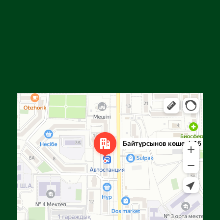
Алға
Яндекс Карталар — көлік, навигация, орындарды іздеу