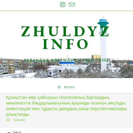
Skip
to
content
ZHULDYZ
INFO
АУДАНДЫҚ ҚОҒАМДЫҚ-САЯСИ ГАЗЕТ
MENU
Қазақстан жер қойнауын геологиялық барлаудың
мемлекеттік бағдарламасының ауқымды кезеңін аяқтады:
инвестиция мен тұрақты дамудың жаңа перспективалары
анықталды
Қоғам