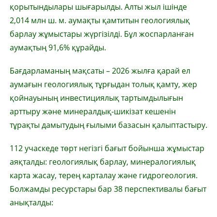
қорытындылары шығарылды. Алты жыл ішінде
2,014 млн ш. м. аумақты қамтитын геологиялық
барлау жұмыстары жүргізілді. Бұл жоспарланған
аумақтың 91,6% құрайды.
Бағдарламаның мақсаты – 2026 жылға қарай ел
аумағын геологиялық тұрғыдан толық қамту, жер
қойнауының инвестициялық тартымдылығын
арттыру және минералдық-шикізат кешенін
тұрақты дамытудың ғылыми базасын қалыптастыру.
112 учаскеде төрт негізгі бағыт бойынша жұмыстар
аяқталды: геологиялық барлау, минералогиялық
карта жасау, терең карталау және гидрогеология.
Болжамды ресурстары бар 38 перспективалы бағыт
анықталды: