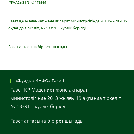
"Жұлдыз INFO" газеті
Газет ҚР Мәдениет және ақпарат министрлігінде 2013 жылғы 19
ақпанда тіркеліп, № 13391-Г куәлік берілді
Газет аптасына бір рет шығады
«Жұлдыз ИНФО» Газеті
Газет ҚР Мәдениет және ақпарат
министрлігінде 2013 жылғы 19 ақпанда тіркеліп,
№ 13391-Г куәлік берілді
Газет аптасына бір рет шығады