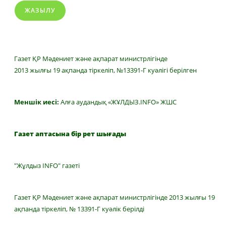
ЖАЗЫЛУ
Газет ҚР Мәдениет және ақпарат министрлігінде
2013 жылғы 19 ақпанда тіркеліп, №13391-Г куәлігі берілген
Меншік иесі:
Алға аудандық «ЖҰЛДЫЗ.INFO» ЖШС
Газет аптасына бір рет шығады
"Жұлдыз INFO" газеті
Газет ҚР Мәдениет және ақпарат министрлігінде 2013 жылғы 19
ақпанда тіркеліп, № 13391-Г куәлік берілді