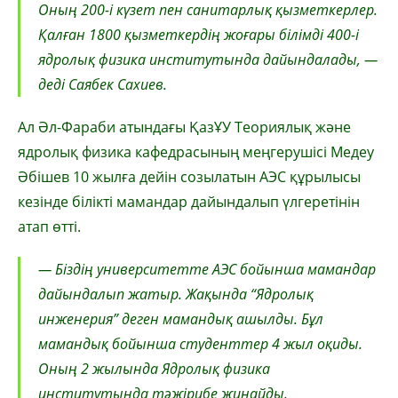
Оның 200-і күзет пен санитарлық қызметкерлер.
Қалған 1800 қызметкердің жоғары білімді 400-і
ядролық физика институтында дайындалады, —
деді Саябек Сахиев.
Ал Әл-Фараби атындағы ҚазҰУ Теориялық және
ядролық физика кафедрасының меңгерушісі Медеу
Әбішев 10 жылға дейін созылатын АЭС құрылысы
кезінде білікті мамандар дайындалып үлгеретінін
атап өтті.
— Біздің университетте АЭС бойынша мамандар
дайындалып жатыр. Жақында “Ядролық
инженерия” деген мамандық ашылды. Бұл
мамандық бойынша студенттер 4 жыл оқиды.
Оның 2 жылында Ядролық физика
институтында тәжірибе жинайды.