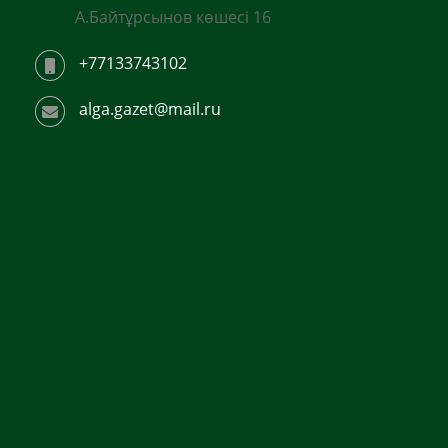
А.Байтұрсынов көшесі 16
+77133743102
alga.gazet@mail.ru