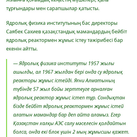
тұрғындары мен сарапшылар қатысты.
Ядролық физика институтының бас директоры
Саябек Сахиев қазақстандық мамандардың бейбіт
ядролық реактормен жұмыс істеу тәжірибесі бар
екенін айтты.
— Ядролық физика институты 1957 жылы
ашылды, ал 1967 жылдан бері онда су ядролық
реакторы жұмыс істейді. Яғни Алматының
түбінде 57 жыл бойы зерттеуге арналған
ядролық реактор жұмыс істеп тұр. Сондықтан
бізде бейбіт ядролық реактормен жұмыс істей
алатын мамандар бар деп айта аламыз. Егер
Қазақстан халқы АЭС салу мәселесін қолдайтын
болса, онда екі блок үшін 2 мың жұмысшы қажет.