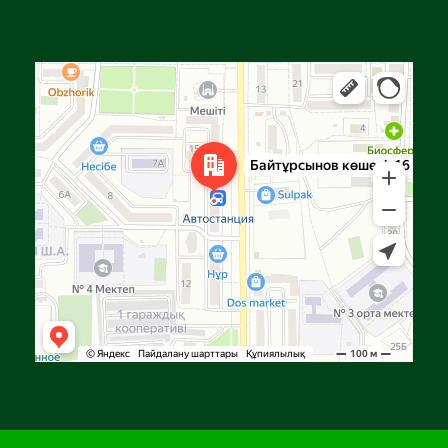
Алға
Яндекс Карталар — көлік, навигация, орындарды іздеу