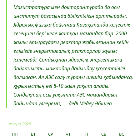
Магистратура мен докторантурада да осы
институт базасында біліктілігін арттырады.
Ядролық физика бойынша Қазақстанда кеңестік
кезеңнен бері келе жатқан мамандар бар. 2000
жылы Атыраудағы реактор жабылғаннан кейін
елімізде энергетикалық реакторлар жұмыс
істемейді. Сондықтан ядролық энергетикаға
байланысты мамандар дайындау қажеттілігі
болмаған. Ал АЭС салу туралы шешім қабылданса,
құрылыстың өзі 8-10 жыл уақыт алады.
Сондықтан осы уақытта АЭС мамандарын
дайындап үлгереміз, — деді Медеу Әбішев.
Август 2026
ПН
ВТ
СР
ЧТ
ПТ
СБ
ВС