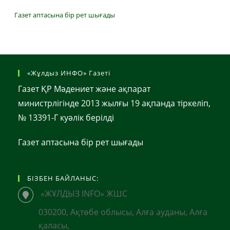
Газет аптасына бір рет шығады
«Жұлдыз ИНФО» Газеті
Газет ҚР Мәдениет және ақпарат
министрлігінде 2013 жылғы 19 ақпанда тіркеліп,
№ 13391-Г куәлік берілді
Газет аптасына бір рет шығады
БІЗБЕН БАЙЛАНЫС:
«ЖҰЛДЫЗ INFO» ЖШС
030200, Ақтөбе облысы, Алға ауданы, Алға
қаласы,