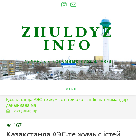
Skip
to
content
ZHULDYZ
INFO
АУДАНДЫҚ ҚОҒАМДЫҚ-САЯСИ ГАЗЕТ
MENU
Қазақстанда АЭС-те жұмыс істей алатын білікті мамандар
дайындала ма
Жаңалықтар
167
Қазақстанда АЭС-те жұмыс істей