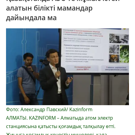
алатын білікті мамандар
дайындала ма
Фото: Александр Павский/ Kazinform
АЛМАТЫ. KAZINFORM – Алматыда атом электр
станциясына қатысты қоғамдық талқылау өтті.
Жиынға қоғамдық кеңестің мүшелері, қала