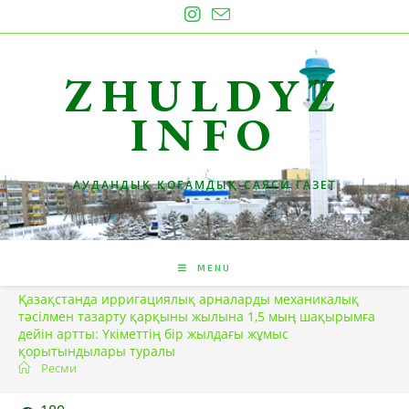
Skip
to
content
ZHULDYZ
INFO
АУДАНДЫҚ ҚОҒАМДЫҚ-САЯСИ ГАЗЕТ
MENU
Қазақстанда ирригациялық арналарды механикалық
тәсілмен тазарту қарқыны жылына 1,5 мың шақырымға
дейін артты: Үкіметтің бір жылдағы жұмыс
қорытындылары туралы
Ресми