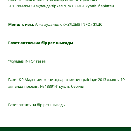
2013 жылғы 19 ақпанда тіркеліп, №13391-Г куәлігі берілген
Меншік иесі:
Алға аудандық «ЖҰЛДЫЗ.INFO» ЖШС
Газет аптасына бір рет шығады
"Жұлдыз INFO" газеті
Газет ҚР Мәдениет және ақпарат министрлігінде 2013 жылғы 19
ақпанда тіркеліп, № 13391-Г куәлік берілді
Газет аптасына бір рет шығады