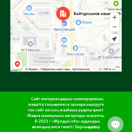
Сайт материалдарын коммерциялық
мақсатта толық немесе ішінара көшіруге
тек сайт иесінің жазбаша рұқсаты қажет.
Мақала мазмұнына авторлары жауапты.
© 2023 / «Жұлдыз info» аудандық
қоғамдық-саяси газеті/ Барлық құқықтар