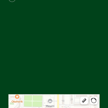
Алға
Яндекс Карталар — көлік, навигация, орындарды іздеу