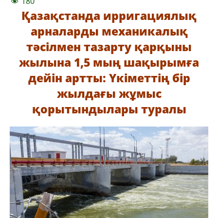
180
Қазақстанда ирригациялық
арналарды механикалық
тәсілмен тазарту қарқыны
жылына 1,5 мың шақырымға
дейін артты: Үкіметтің бір
жылдағы жұмыс
қорытындылары туралы