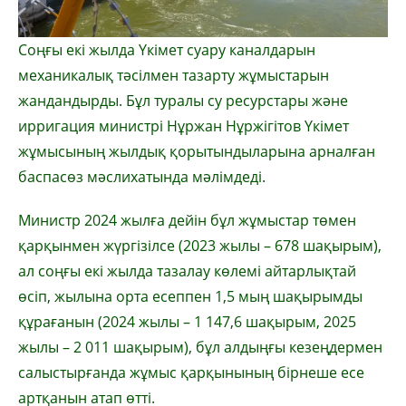
Соңғы екі жылда Үкімет суару каналдарын
механикалық тәсілмен тазарту жұмыстарын
жандандырды. Бұл туралы су ресурстары және
ирригация министрі Нұржан Нұржігітов Үкімет
жұмысының жылдық қорытындыларына арналған
баспасөз мәслихатында мәлімдеді.
Министр 2024 жылға дейін бұл жұмыстар төмен
қарқынмен жүргізілсе (2023 жылы – 678 шақырым),
ал соңғы екі жылда тазалау көлемі айтарлықтай
өсіп, жылына орта есеппен 1,5 мың шақырымды
құрағанын (2024 жылы – 1 147,6 шақырым, 2025
жылы – 2 011 шақырым), бұл алдыңғы кезеңдермен
салыстырғанда жұмыс қарқынының бірнеше есе
артқанын атап өтті.