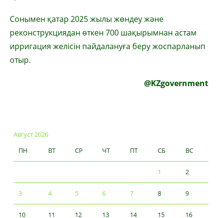
Сонымен қатар 2025 жылы жөндеу және
реконструкциядан өткен 700 шақырымнан астам
ирригация желісін пайдалануға беру жоспарланып
отыр.
@KZgovernment
Август 2026
ПН
ВТ
СР
ЧТ
ПТ
СБ
ВС
1
2
3
4
5
6
7
8
9
10
11
12
13
14
15
16