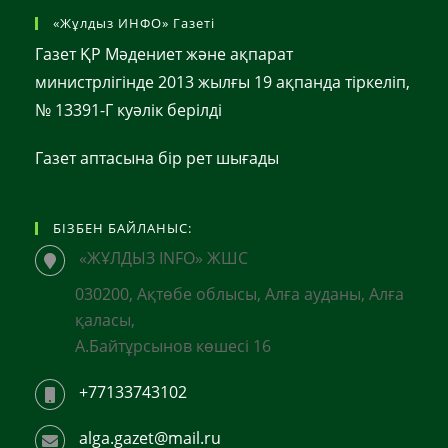
«Жұлдыз ИНФО» Газеті
Газет ҚР Мәдениет және ақпарат
министрлігінде 2013 жылғы 19 ақпанда тіркеліп,
№ 13391-Г куәлік берілді
Газет аптасына бір рет шығады
БІЗБЕН БАЙЛАНЫС:
«ЖҰЛДЫЗ INFO» ЖШС
030200, Ақтөбе облысы, Алға ауданы, Алға
қаласы,
А.Байтұрсынов көшесі 16
+77133743102
alga.gazet@mail.ru