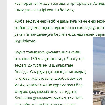
кәсіпорын еліміздегі алғашқы әрі Орталық Азияд
шығаратын ең ірі кешен болмақ.
Жоба өңдеу өнеркәсібін дамытуға және өңір эко
жобаның алғашқысында астықты қабылдау, кепті
уақытта пайдалануға берілген. Екінші кезең бар
жүргізілуде.
Зауыт толық іске қосылғаннан кейін
жылына 150 мың тоннаға дейін жүгері
өңдеп, 26 түрлі өнім шығаратын
болады. Олардың қатарында тағамдық
глюкоза, мальтозалы шәрбат, жүгері
майы, крахмал және құрама жем бар.
Өндіріс қалдықсыз цикл қағидаты
бойынша ұйымдастырылып, тек ГМО-
сыз табиғи шикізат қолданылады.