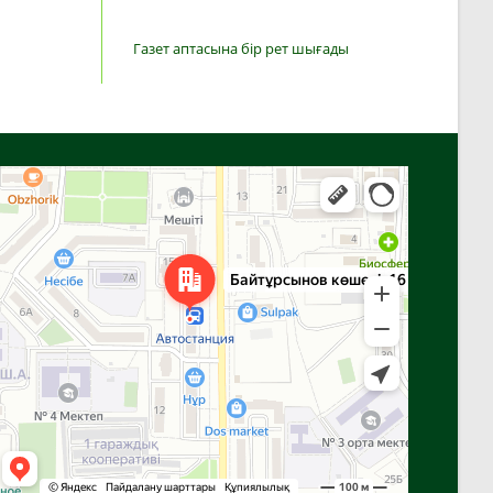
Газет аптасына бір рет шығады
Алға
Яндекс Карталар — көлік, навигация, орындарды іздеу