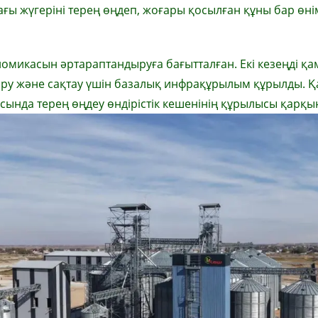
ағы жүгеріні терең өңдеп, жоғары қосылған құны бар өні
номикасын әртараптандыруға бағытталған. Екі кезеңді қ
ру және сақтау үшін базалық инфрақұрылым құрылды. Қа
ысында терең өңдеу өндірістік кешенінің құрылысы қарқ