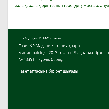
халықаралық әріптестікті тереңдету жоспарлануд
«Жұлдыз ИНФО» Газеті
Газет ҚР Мәдениет және ақпарат
министрлігінде 2013 жылғы 19 ақпанда тіркеліп
№ 13391-Г куәлік берілді
Газет аптасына бір рет шығады