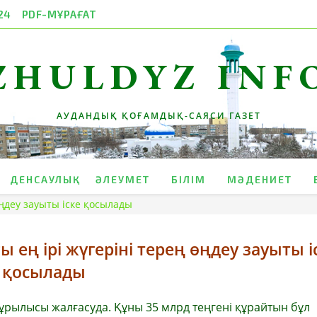
24
PDF-МҰРАҒАТ
ZHULDYZ INF
АУДАНДЫҚ ҚОҒАМДЫҚ-САЯСИ ГАЗЕТ
ДЕНСАУЛЫҚ
ӘЛЕУМЕТ
БІЛІМ
МӘДЕНИЕТ
өңдеу зауыты іске қосылады
 ең ірі жүгеріні терең өңдеу зауыты і
қосылады
ұрылысы жалғасуда. Құны 35 млрд теңгені құрайтын бұл