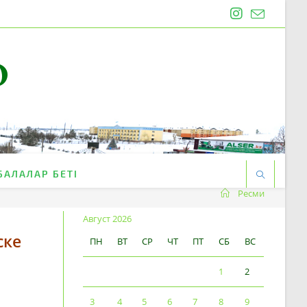
O
БАЛАЛАР БЕТІ
Ресми
Август 2026
ске
ПН
ВТ
СР
ЧТ
ПТ
СБ
ВС
1
2
3
4
5
6
7
8
9