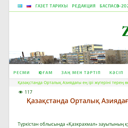
Skip
ГАЗЕТ ТАРИХЫ
РЕДАКЦИЯ
БАСПАСӨЗ-20
to
content
РЕСМИ
ҚОҒАМ
ЗАҢ МЕН ТӘРТІП
КӘСІП
Қазақстанда Орталық Азиядағы ең ірі жүгеріні терең 
117
Қазақстанда Орталық Азиядағы
Түркістан облысында «Қазкрахмал» зауытының қ