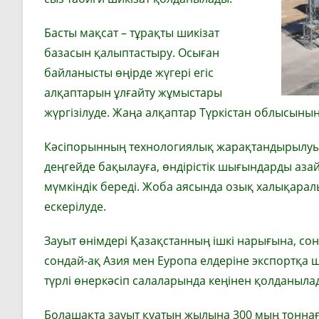
Басты мақсат – тұрақты шикізат
базасын қалыптастыру. Осыған
байланысты өңірде жүгері егіс
алқаптарын ұлғайту жұмыстары
жүргізілуде. Жаңа алқаптар Түркістан облысыны
Кәсіпорынның технологиялық жарақтандырылуы 
деңгейде бақылауға, өндірістік шығындарды азай
мүмкіндік береді. Жоба аясында озық халықаралы
ескерілуде.
Зауыт өнімдері Қазақстанның ішкі нарығына, со
сондай-ақ Азия мен Еуропа елдеріне экспортқа 
түрлі өнеркәсіп салаларында кеңінен қолданылад
Болашақта зауыт қуатын жылына 300 мың тоннағ