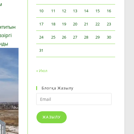
м
10
11
12
13
14
15
16
17
18
19
20
21
22
23
амтитын
зіргі
24
25
26
27
28
29
30
ынды
31
« Июл
Блогқа Жазылу
Email
ЖАЗЫЛУ