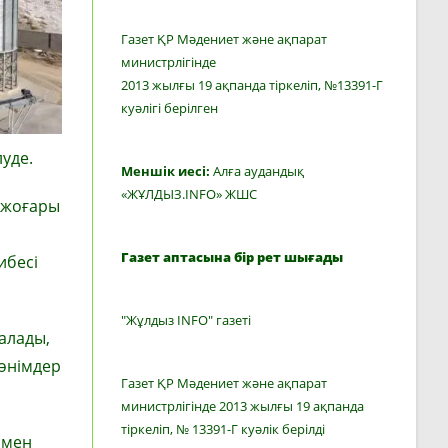
Газет ҚР Мәдениет және ақпарат
министрлігінде
2013 жылғы 19 ақпанда тіркеліп, №13391-Г
куәлігі берілген
уде.
Меншік иесі:
Алға аудандық
«ЖҰЛДЫЗ.INFO» ЖШС
 жоғары
Газет аптасына бір рет шығады
ибесі
"Жұлдыз INFO" газеті
алады,
 өнімдер
Газет ҚР Мәдениет және ақпарат
министрлігінде 2013 жылғы 19 ақпанда
тіркеліп, № 13391-Г куәлік берілді
ымен