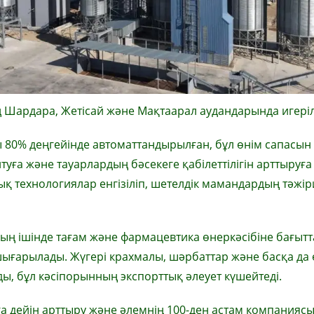
ң Шардара, Жетісай және Мақтаарал аудандарында игеріл
80% деңгейінде автоматтандырылған, бұл өнім сапасын
туға және тауарлардың бәсекеге қабілеттілігін арттыруға
қ технологиялар енгізіліп, шетелдік мамандардың тәжір
ның ішінде тағам және фармацевтика өнеркәсібіне бағытт
шығарылады. Жүгері крахмалы, шәрбаттар және басқа да
ы, бұл кәсіпорынның экспорттық әлеует күшейтеді.
а дейін арттыру және әлемнің 100-ден астам компанияс