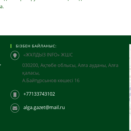
а.
БІЗБЕН БАЙЛАНЫС:
«ЖҰЛДЫЗ INFO» ЖШС
,
030200, Ақтөбе облысы, Алға ауданы, Алға
қаласы,
А.Байтұрсынов көшесі 16
+77133743102
alga.gazet@mail.ru