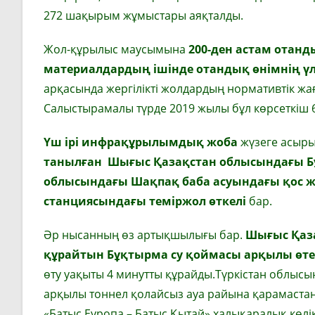
272 шақырым жұмыстары аяқталды.
Жол-құрылыс маусымына
200-ден астам отан
материалдардың ішінде отандық өнімнің ү
арқасында жергілікті жолдардың нормативтік жа
Салыстырамалы түрде 2019 жылы бұл көрсеткіш 
Үш ірі инфрақұрылымдық жоба
жүзеге асыр
танылған Шығыс Қазақстан облысындағы Бұқ
облысындағы Шақпақ баба асуындағы қос 
станциясындағы теміржол өткелі
бар.
Әр нысанның өз артықшылығы бар.
Шығыс Қаз
құрайтын Бұқтырма су қоймасы арқылы өте
өту уақыты 4 минутты құрайды.Түркістан облыс
арқылы тоннел қолайсыз ауа райына қарамастан ү
«Батыс Еуропа – Батыс Қытай» халықаралық көлік