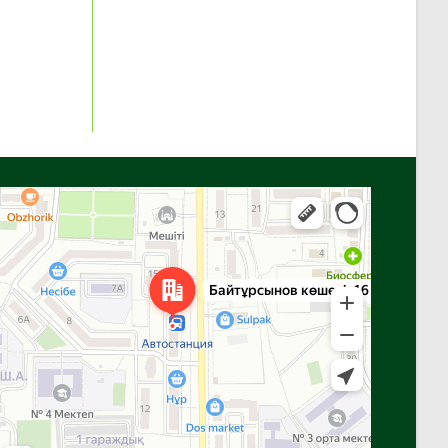
Алға
Яндекс Карталар — көлік, навигация, орындарды іздеу