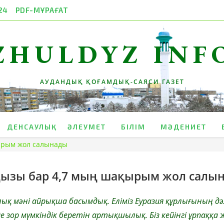
24
PDF-МҰРАҒАТ
ZHULDYZ INF
АУДАНДЫҚ ҚОҒАМДЫҚ-САЯСИ ГАЗЕТ
ДЕНСАУЛЫҚ
ӘЛЕУМЕТ
БІЛІМ
МӘДЕНИЕТ
ырым жол салынады
ңызы бар 4,7 мың шақырым жол салы
ық мәні айрықша басымдық. Еліміз Еуразия құрлығының дә
де зор мүмкіндік беретін артықшылық. Біз кейінгі ұрпаққа