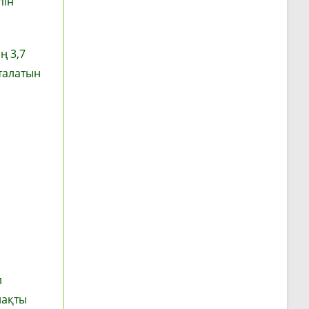
пін
ң 3,7
талатын
л
лақты