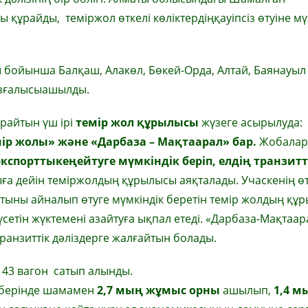
ұрайды, теміржол өткелі көліктердіңқауіпсіз өтуіне мү
ойынша Балқаш, Алакөл, Бөкей-Орда, Алтай, Баянауыл 
қозғалысыашылды.
райтын үш ірі
темір жол құрылысы
жүзеге асырылуда:
р жолы» және «Дарбаза – Мақтаарал» бар.
Жобалар
экспорттыкеңейтуге мүмкіндік беріп, елдің транзитт
а дейін теміржолдың құрылысы аяқталады. Учаскенің өт
матыны айналып өтуге мүмкіндік беретін темір жолдың құ
үсетін жүктемені азайтуға ықпал етеді. «Дарбаза-Мақтаар
ранзиттік дәліздерге жалғайтын болады.
143 вагон сатып алынды.
еңберінде шамамен
2,7 мың жұмыс орны
ашылып,
1,4 м