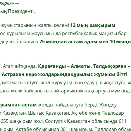
керек» —
ың Президенті.
у жұмыстарының жалпы көлемі
12 мың шақырым
Жол құрылысы маусымында республикалық маңызы бар
ндеу жобаларына
25 мыңнан астам адам мен 10 мың
. Атап айтқанда,
Қарағанды – Алматы, Талдықорған –
– Астрахан күре жолдарындақұрылыс жұмысы бітті
.
 қамтамасыз етуге, жол жүру уақытын едәуір қысқартуға,
ндағы көлік байланысын айтарлықтай жақсартуға мүмкіндік
ырымнан астам
жолды пайдалануға берді. Жөндеу
к Қазақстан, Шығыс Қазақстан, Ақтөбе және Павлодар
655 шақырым жол, Солтүстік Қазақстан облысында 611
ырым, Ақтөбе облысында 301 шақырым, Павлодар облы