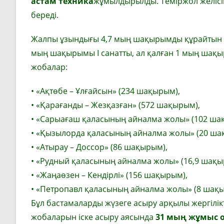
астам техника
жұмылдырылды. Теміржол желісін
береді.
Жалпы ұзындығы 4,7 мың шақырымды құрайтын ж
мың шақырымы I санатты, ал қалған 1 мың шақы
жобалар:
• «Ақтөбе – Ұлғайсын» (234 шақырым),
• «Қарағанды – Жезқазған» (572 шақырым),
• «Сарыағаш қаласының айналма жолы» (102 ша
• «Қызылорда қаласының айналма жолы» (20 ша
• «Атырау – Доссор» (86 шақырым),
• «Рудный қаласының айналма жолы» (16,9 шақы
• «Жаңаөзен – Кендірлі» (156 шақырым),
• «Петропавл қаласының айналма жолы» (8 шақ
Бұл бастамаларды жүзеге асыру арқылы жергілік
жобаларын іске асыру аясында
31 мың жұмыс 