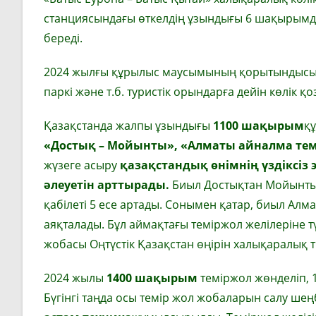
станциясындағы өткелдің ұзындығы 6 шақырымды қ
береді.
2024 жылғы құрылыс маусымының қорытындысы б
паркі және т.б. туристік орындарға дейін көлік 
Қазақстанда жалпы ұзындығы
1100 шақырым
құ
«Достық – Мойынты», «Алматы айналма темі
жүзеге асыру
қазақстандық өнімнің үздіксіз 
әлеуетін арттырады.
Биыл Достықтан Мойынтығ
қабілеті 5 есе артады. Сонымен қатар, биыл Ал
аяқталады. Бұл аймақтағы теміржол желілеріне т
жобасы Оңтүстік Қазақстан өңірін халықаралық т
2024 жылы
1400 шақырым
теміржол жөнделіп, 
Бүгінгі таңда осы темір жол жобаларын салу ш