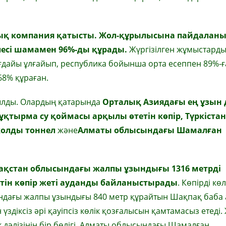
дық компания қатысты. Жол-құрылысына пайдалан
лесі шамамен 96%-ды құрады.
Жүргізілген жұмыстард
ғдайы ұлғайып, республика бойынша орта есеппен 89%-ға
68% құраған.
ылды. Олардың қатарында
Орталық Азиядағы ең ұзын 
тырма су қоймасы арқылы өтетін көпір, Түркістан
жолды тоннел
және
Алматы облысындағы Шамалған
ақстан облысындағы жалпы ұзындығы 1316 метрді
тін көпір жеті ауданды байланыстырады
. Көпірді кө
ындағы жалпы ұзындығы 840 метр құрайтын Шақпақ баба
здіксіз әрі қауіпсіз көлік қозғалысын қамтамасыз етеді.
 дәлізінің бір бөлігі. Алматы облысындағы Шамалған