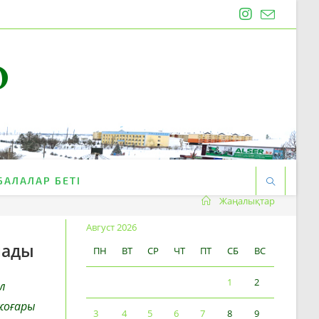
O
БАЛАЛАР БЕТІ
Жаңалықтар
Август 2026
нады
ПН
ВТ
СР
ЧТ
ПТ
СБ
ВС
1
2
л
 жоғары
3
4
5
6
7
8
9