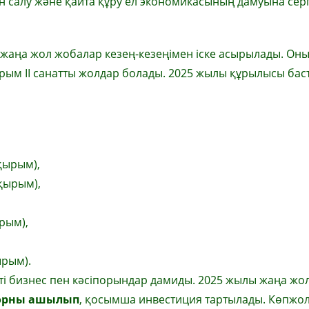
 салу және қайта құру ел экономикасының дамуына сер
аңа жол жобалар кезең-кезеңімен іске асырылады. Оны
рым II санатты жолдар болады. 2025 жылы құрылысы бас
қырым),
қырым),
рым),
ырым).
ті бизнес пен кәсіпорындар дамиды. 2025 жылы жаңа жо
орны ашылып
, қосымша инвестиция тартылады. Көпжо