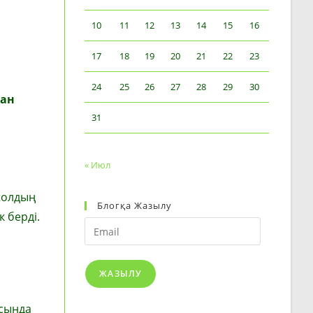
10
11
12
13
14
15
16
17
18
19
20
21
22
23
24
25
26
27
28
29
30
нан
31
« Июл
 жолдың
Блогқа Жазылу
 берді.
Email
ЖАЗЫЛУ
сында