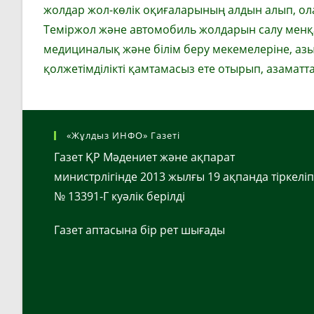
жолдар жол-көлік оқиғаларының алдын алып, ола
Теміржол және автомобиль жолдарын салу менқайт
медициналық және білім беру мекемелеріне, азық
қолжетімділікті қамтамасыз ете отырып, азамат
«Жұлдыз ИНФО» Газеті
Газет ҚР Мәдениет және ақпарат
министрлігінде 2013 жылғы 19 ақпанда тіркеліп
№ 13391-Г куәлік берілді
Газет аптасына бір рет шығады