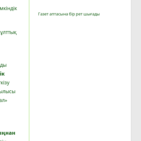
мкіндік
Газет аптасына бір рет шығады
ұлттық
ды
ік
кізу
рылысы
ал»
ыңнан