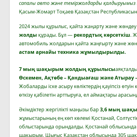
сапалы авто және теміржолдарды қалдыруымыз 
Қасым-Жомарт Тоқаев Қазақстан Республикасын
2024 жылы құрылыс, қайта жаңарту және жөнде
жолды
құрады. Бұл —
рекордтық көрсеткіш
. 
автомобиль жолдарын қайта жаңғырту және жө
астам арнайы техника жұмылдырылды.
7 мың шақырым жолдың құрылысы
аяқталды
Өскемен, Ақтөбе – Қандыағаш және Атырау 
Жобаларды іске асыру көліктердің қауіпсіз өтуін
өткізу қабілетін арттыруға, ел аймақтары арасы
Әкімдіктер жергілікті маңызы бар
3,6 мың шақ
жұмыстарының ең көп көлемі Қостанай, Солтүсті
облыстарында орындалды. Қостанай облысында 
шақырым, Шығыс Қазақстан облысында 305 шақ