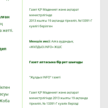
Газет ҚР Мәдениет және ақпарат
министрлігінде
ылған
2013 жылғы 19 ақпанда тіркеліп, №13391-Г
ың
куәлігі берілген
 жетті.
Меншік иесі:
Алға аудандық
«ЖҰЛДЫЗ.INFO» ЖШС
деп
Газет аптасына бір рет шығады
"Жұлдыз INFO" газеті
лікпен
Газет ҚР Мәдениет және ақпарат
 асуы
министрлігінде 2013 жылғы 19 ақпанда
 Жоба
тіркеліп, № 13391-Г куәлік берілді