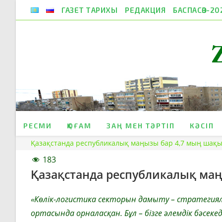
Skip
ГАЗЕТ ТАРИХЫ
РЕДАКЦИЯ
БАСПАСӨЗ-20
to
content
РЕСМИ
ҚОҒАМ
ЗАҢ МЕН ТӘРТІП
КӘСІП
Қазақстанда республикалық маңызы бар 4,7 мың шақ
183
Қазақстанда республикалық ма
«Көлік-логистика секторын дамыту – стратегиял
ортасында орналасқан. Бұл – бізге әлемдік бәсеке