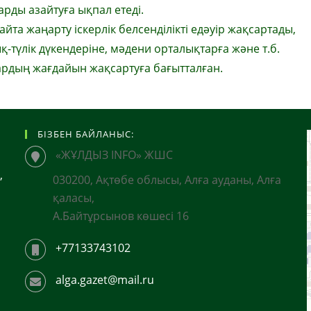
рды азайтуға ықпал етеді.
а жаңарту іскерлік белсенділікті едәуір жақсартады,
-түлік дүкендеріне, мәдени орталықтарға және т.б.
тардың жағдайын жақсартуға бағытталған.
БІЗБЕН БАЙЛАНЫС:
«ЖҰЛДЫЗ INFO» ЖШС
,
030200, Ақтөбе облысы, Алға ауданы, Алға
қаласы,
А.Байтұрсынов көшесі 16
+77133743102
alga.gazet@mail.ru