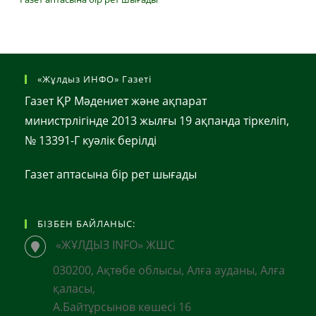
«Жұлдыз ИНФО» Газеті
Газет ҚР Мәдениет және ақпарат
министрлігінде 2013 жылғы 19 ақпанда тіркеліп,
№ 13391-Г куәлік берілді
Газет аптасына бір рет шығады
БІЗБЕН БАЙЛАНЫС:
«ЖҰЛДЫЗ INFO» ЖШС
030200, Ақтөбе облысы, Алға ауданы, Алға
қаласы,
А.Байтұрсынов көшесі 16