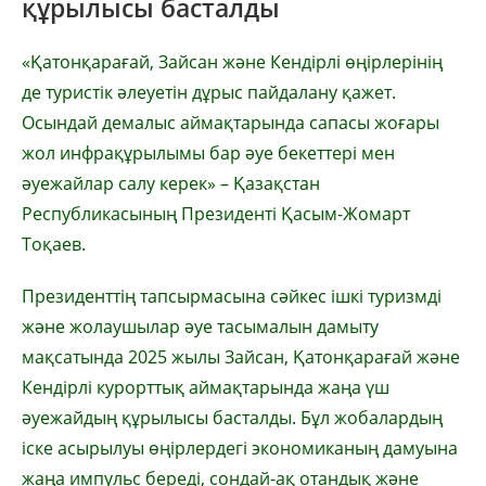
құрылысы басталды
«Қатонқарағай, Зайсан және Кендірлі өңірлерінің
де туристік әлеуетін дұрыс пайдалану қажет.
Осындай демалыс аймақтарында сапасы жоғары
жол инфрақұрылымы бар әуе бекеттері мен
әуежайлар салу керек» –
Қазақстан
Республикасының Президенті Қасым-Жомарт
Тоқаев.
Президенттің тапсырмасына сәйкес ішкі туризмді
және жолаушылар әуе тасымалын дамыту
мақсатында 2025 жылы Зайсан, Қатонқарағай және
Кендірлі курорттық аймақтарында жаңа үш
әуежайдың құрылысы басталды. Бұл жобалардың
іске асырылуы өңірлердегі экономиканың дамуына
жаңа импульс береді, сондай-ақ отандық және