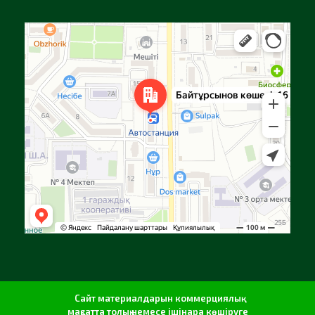
Алға
Яндекс Карталар — көлік, навигация, орындарды іздеу
Сайт материалдарын коммерциялық
мақсатта толық немесе ішінара көшіруге