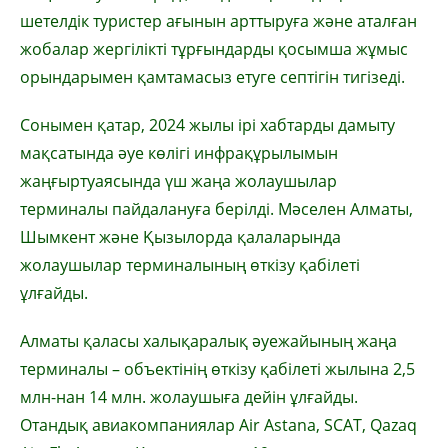
шетелдік туристер ағынын арттыруға және аталған
жобалар жергілікті тұрғындарды қосымша жұмыс
орындарымен қамтамасыз етуге септігін тигізеді.
Сонымен қатар, 2024 жылы ірі хабтарды дамыту
мақсатында әуе көлігі инфрақұрылымын
жаңғыртуаясында үш жаңа жолаушылар
терминалы пайдалануға берілді. Мәселен Алматы,
Шымкент және Қызылорда қалаларында
жолаушылар терминалының өткізу қабілеті
ұлғайды.
Алматы қаласы халықаралық әуежайының жаңа
терминалы – объектінің өткізу қабілеті жылына 2,5
млн-нан 14 млн. жолаушыға дейін ұлғайды.
Отандық авиакомпаниялар Air Astana, SCAT, Qazaq