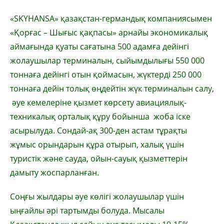
«SKYHANSA» қазақстан-германдық компаниясымен
«Қорғас – Шығыс қақпасы» арнайы экономикалық
аймағында қуаты сағатына 500 адамға дейінгі
жолаушылар терминалын, сыйымдылығы 550 000
тоннаға дейінгі отын қоймасын, жүктерді 250 000
тоннаға дейін толық өңдейтін жүк терминалын салу,
әуе кемелеріне қызмет көрсету авиациялық-
техникалық орталық құру бойынша жоба іске
асырылуда. Сондай-ақ
300-ден астам тұрақты
жұмыс орындарын
құра отырып, халық үшін
туристік және сауда, ойын-сауық қызметтерін
дамыту жоспарланған.
Соңғы жылдары әуе көлігі жолаушылар үшін
ыңғайлы әрі тартымды болуда. Мысалы