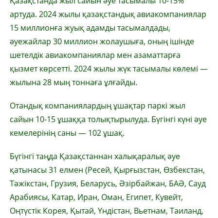
Қазақстанда жыл сайын әуе тасымалы 10-15%
артуда. 2024 жылы қазақстандық авиакомпаниялар
15 миллионға жуық адамды тасымалдады,
әуежайлар 30 миллион жолаушыға,
оның ішінде
шетелдік авиакомпаниялар мен азаматтарға
қызмет көрсетті. 2024 жылы жүк тасымалы көлемі —
жылына 28 мың тоннаға ұлғайды
.
Отандық компаниялардың ұшақтар паркі жыл
сайын 10-15 ұшаққа толықтырылуда. Бүгінгі күні ә
уе
кемелерінің саны — 102 ұшақ
.
Бүгінгі таңда
Қазақстаннан халықаралық әуе
қатынасы 31 елмен
(Ресей, Қырғызстан, Өзбекстан,
Тәжікстан, Грузия, Беларусь, Әзірбайжан, БАӘ, Сауд
Арабиясы, Катар, Иран, Оман, Египет, Кувейт,
Оңтүстік Корея, Қытай, Үндістан, Вьетнам, Таиланд,