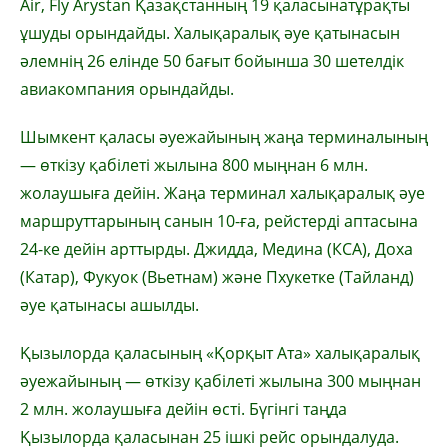
Air, Fly Arystan
Қазақстанның 19 қаласына
тұрақты
ұшуды орындайды. Халықаралық әуе қатынасын
әлемнің 26 елінде
50 бағыт бойынша 30 шетелдік
авиакомпания орындайды.
Шымкент қаласы әуежайының жаңа терминалының
— өткізу қабілеті жылына 800 мыңнан 6 млн.
жолаушыға дейін.
Жаңа терминал халықаралық әуе
маршруттарының санын 10-ға, рейстерді аптасына
24-ке дейін арттырды. Джидда, Медина (КСА), Доха
(Катар), Фукуок (Вьетнам) және Пхукетке (Тайланд)
әуе қатынасы ашылды.
Қызылорда қаласының «Қорқыт Ата» халықаралық
әуежайының — өткізу қабілеті жылына 300 мыңнан
2 млн. жолаушыға дейін өсті.
Бүгінгі таңда
Қызылорда қаласынан 25 ішкі рейс орындалуда.