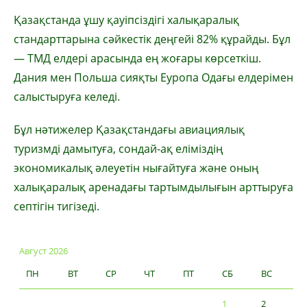
Қазақстанда ұшу қауіпсіздігі халықаралық
стандарттарына сәйкестік деңгейі 82% құрайды. Бұл
— ТМД елдері арасында ең жоғары көрсеткіш.
Дания мен Польша сияқты Еуропа Одағы елдерімен
салыстыруға келеді.
Бұл нәтижелер Қазақстандағы авиациялық
туризмді дамытуға, сондай-ақ еліміздің
экономикалық әлеуетін нығайтуға және оның
халықаралық аренадағы тартымдылығын арттыруға
септігін тигізеді.
Август 2026
ПН
ВТ
СР
ЧТ
ПТ
СБ
ВС
1
2