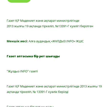
Газет ҚР Мәдениет және ақпарат министрлігінде
2013 жылғы 19 ақпанда тіркеліп, №13391-Г куәлігі берілген
Меншік иесі:
Алға аудандық «ЖҰЛДЫЗ.INFO» ЖШС
Газет аптасына бір рет шығады
"Жұлдыз INFO" газеті
Газет ҚР Мәдениет және ақпарат министрлігінде 2013 жылғы 19
ақпанда тіркеліп, № 13391-Г куәлік берілді
Газет аптасына бір рет шығады