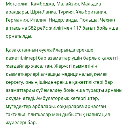
Моңғолия, Камбоджа, Малайзия, Мальдив
аралдары, Шри-Ланка, Түркия, Ұлыбритания,
Германия, Италия, Нидерланды, Польша, Чехия)
аптасына 582 рейс жиілігімен 117 бағыт
бойынша
орнатылды.
Қазақстанның әуежайларында ерекше
қажеттіліктері бар азаматтар үшін барлық қажетті
жағдайлар жасалған. Жерүсті қызметінің
қызметкерлері алғашқы медициналық көмек
көрсету, оның ішінде ерекше қажеттіліктері бар
азаматтарды сүйемелдеу бойынша тұрақты арнайы
оқудан өтеді. Амбулаторлық көтергіштер,
мүгедектер арбалары, соқырларға арналған
тактильді плиткалар мен дыбыстық навигация
жүйелері бар.