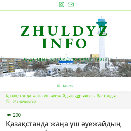
Skip
to
content
ZHULDYZ
INFO
АУДАНДЫҚ ҚОҒАМДЫҚ-САЯСИ ГАЗЕТ
MENU
Қазақстанда жаңа үш әуежайдың құрылысы басталды
Жаңалықтар
200
Қазақстанда жаңа үш әуежайдың