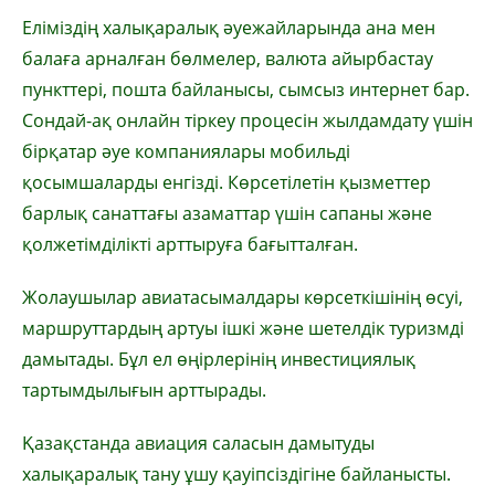
Еліміздің халықаралық әуежайларында ана мен
балаға арналған бөлмелер, валюта айырбастау
пункттері, пошта байланысы, сымсыз интернет бар.
Сондай-ақ онлайн тіркеу процесін жылдамдату үшін
бірқатар әуе компаниялары мобильді
қосымшаларды енгізді. Көрсетілетін қызметтер
барлық санаттағы азаматтар үшін сапаны және
қолжетімділікті арттыруға бағытталған.
Жолаушылар авиатасымалдары көрсеткішінің өсуі,
маршруттардың артуы ішкі және шетелдік туризмді
дамытады. Бұл ел өңірлерінің инвестициялық
тартымдылығын арттырады.
Қазақстанда авиация саласын дамытуды
халықаралық тану ұшу қауіпсіздігіне байланысты.