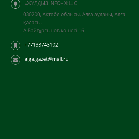
«ЖҰЛДЫЗ INFO» ЖШС
030200, Ақтөбе облысы, Алға ауданы, Алға
қаласы,
А.Байтұрсынов көшесі 16
+77133743102
alga.gazet@mail.ru