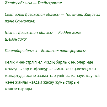
Жетісу облысы — Талдықорған;
Солтүстік Қазақстан облысы — Тайынша, Жаңаесіл
және Саумалкөл;
Шығыс Қазақстан облысы — Риддер және
Шемонаиха;
Павлодар облысы – Бозшакөл платформасы.
Көлік министрлігі еліміздің барлық өңірлерінде
жолаушылар инфрақұрылымын кезең-кезеңімен
жаңартуды және азаматтар үшін заманауи, қауіпсіз
және жайлы жағдай жасау жұмыстарын
жалғастырады.