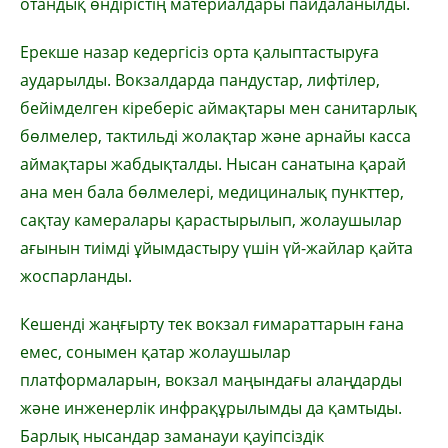
отандық өндірістің материалдары пайдаланылды.
Ерекше назар кедергісіз орта қалыптастыруға
аударылды. Вокзалдарда пандустар, лифтілер,
бейімделген кіреберіс аймақтары мен санитарлық
бөлмелер, тактильді жолақтар және арнайы касса
аймақтары жабдықталды. Нысан санатына қарай
ана мен бала бөлмелері, медициналық пункттер,
сақтау камералары қарастырылып, жолаушылар
ағынын тиімді ұйымдастыру үшін үй-жайлар қайта
жоспарланды.
Кешенді жаңғырту тек вокзал ғимараттарын ғана
емес, сонымен қатар жолаушылар
платформаларын, вокзал маңындағы алаңдарды
және инженерлік инфрақұрылымды да қамтыды.
Барлық нысандар заманауи қауіпсіздік