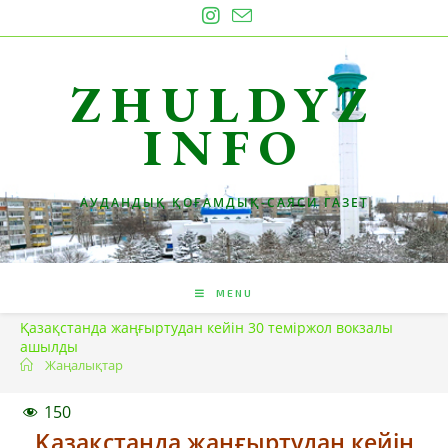
Skip
to
content
ZHULDYZ
INFO
АУДАНДЫҚ ҚОҒАМДЫҚ-САЯСИ ГАЗЕТ
MENU
Қазақстанда жаңғыртудан кейін 30 теміржол вокзалы
ашылды
Жаңалықтар
150
Қазақстанда жаңғыртудан кейін