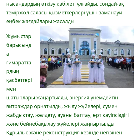
нысандардың өткізу қабілеті ұлғайды, сондай-ақ
теміржол саласы қызметкерлері үшін заманауи
еңбек жағдайлары жасалды.
Жұмыстар
барысынд
а
ғимаратта
рдың
қасбеттері
мен
шатырлары жаңартылды, энергия үнемдейтін
витраждар орнатылды, жылу жүйелері, сумен
жабдықтау, желдету, ауаны баптау, өрт қауіпсіздігі
және бейнебақылау жүйелері жаңғыртылды.
Құрылыс және реконструкция кезінде негізінен