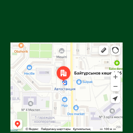
Алға
Яндекс Карталар — көлік, навигация, орындарды іздеу