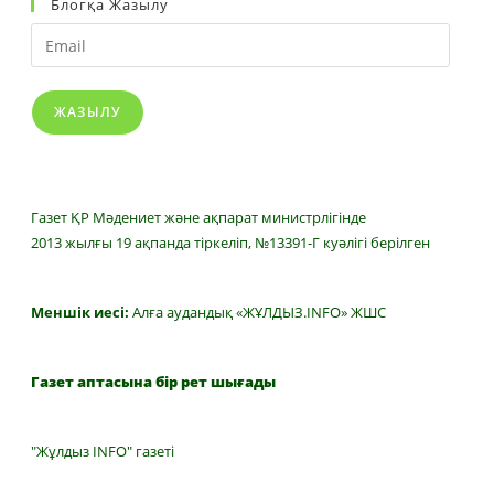
Блогқа Жазылу
Email
ЖАЗЫЛУ
Газет ҚР Мәдениет және ақпарат министрлігінде
2013 жылғы 19 ақпанда тіркеліп, №13391-Г куәлігі берілген
Меншік иесі:
Алға аудандық «ЖҰЛДЫЗ.INFO» ЖШС
Газет аптасына бір рет шығады
"Жұлдыз INFO" газеті