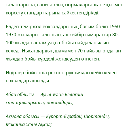
талаптарына, санитарлық нормаларға және қызмет
көрсету стандарттарына сәйкестендірілді.
Елдегі теміржол вокзалдарының басым бөлігі 1950–
1970 жылдары салынған, ал кейбір ғимараттар 80–
100 жылдан астам уақыт бойы пайдаланылып
келеді. Нысандардың шамамен 70 пайызы ондаған
жылдар бойы күрделі жөндеуден өтпеген.
Өңірлер бойынша реконструкциядан кейін келесі
вокзалдар ашылды:
Абай облысы — Ауыл және Белағаш
станцияларының вокзалдары;
Ақмола облысы — Курорт-Бурабай, Шортанды,
Макинка және Ақкөл;