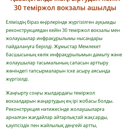
30 теміржол вокзалы ашылды
Еліміздің біраз өңірлерінде жүргізілген ауқымды
реконструкциядан кейін 30 теміржол вокзалы мен
жолаушылар инфрақұрылымы нысандары
пайдалануға берілді. Жұмыстар Мемлекет
басшысының көлік инфрақұрылымын дамыту және
жолаушылар тасымалының сапасын арттыру
жөніндегі тапсырмаларын іске асыру аясында
жүргізілді.
Жаңғырту соңғы жылдардағы теміржол
вокзалдарын жаңартудың ең ірі жобасы болды.
Реконструкция нәтижесінде жолаушыларға
арналған жағдайлар айтарлықтай жақсарды,
қауіпсіздік пен жайлылық деңгейі артты,