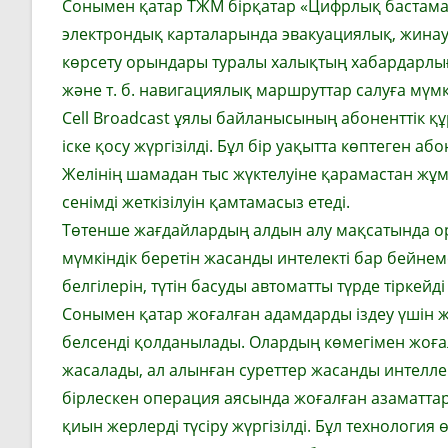
Сонымен қатар ТЖМ бірқатар «Цифрлық бастама
электрондық карталарында эвакуациялық, жинау 
көрсету орындары туралы халықтың хабардарлығ
және т. б. навигациялық маршруттар салуға мүмкі
Cell Broadcast ұялы байланысының абоненттік 
іске қосу жүргізілді. Бұл бір уақытта көптеген а
Желінің шамадан тыс жүктелуіне қарамастан жұм
сенімді жеткізілуін қамтамасыз етеді.
Төтенше жағдайлардың алдын алу мақсатында о
мүмкіндік беретін жасанды интелекті бар бейн
белгілерін, түтін басуды автоматты түрде тіркей
Сонымен қатар жоғалған адамдарды іздеу үшін 
белсенді қолданылады. Олардың көмегімен жоғал
жасалады, ал алынған суреттер жасанды интелл
бірлескен операция аясында жоғалған азаматтар
қиын жерлерді түсіру жүргізілді. Бұл технология 