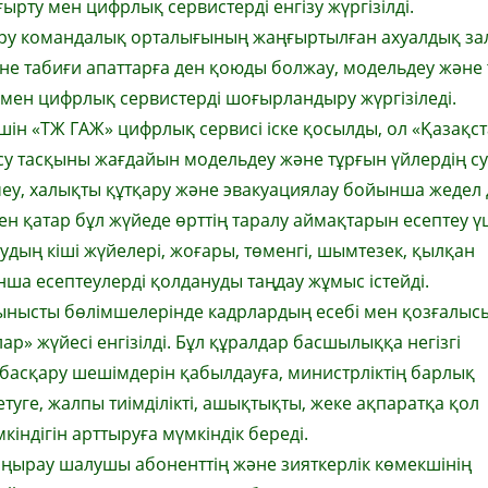
рту мен цифрлық сервистерді енгізу жүргізілді.
ру командалық орталығының жаңғыртылған ахуалдық зал
не табиғи апаттарға ден қоюды болжау, модельдеу және 
мен цифрлық сервистерді шоғырландыру жүргізіледі.
ін «ТЖ ГАЖ» цифрлық сервисі іске қосылды, ол «Қазақс
су тасқыны жағдайын модельдеу және тұрғын үйлердің су
рмеу, халықты құтқару және эвакуациялау бойынша жедел
 қатар бұл жүйеде өрттің таралу аймақтарын есептеу ү
дың кіші жүйелері, жоғары, төменгі, шымтезек, қылқан
 есептеулерді қолдануды таңдау жұмыс істейді.
ынысты бөлімшелерінде кадрлардың есебі мен қозғалыс
» жүйесі енгізілді. Бұл құралдар басшылыққа негізгі
басқару шешімдерін қабылдауға, министрліктің барлық
уге, жалпы тиімділікті, ашықтықты, жеке ақпаратқа қол
індігін арттыруға мүмкіндік береді.
ңырау шалушы абоненттің және зияткерлік көмекшінің