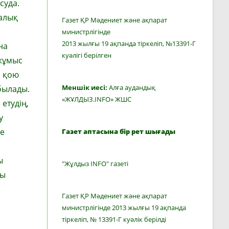
суда.
калық
Газет ҚР Мәдениет және ақпарат
министрлігінде
2013 жылғы 19 ақпанда тіркеліп, №13391-Г
на
куәлігі берілген
жұмыс
н қою
Меншік иесі:
Алға аудандық
былады.
«ЖҰЛДЫЗ.INFO» ЖШС
етудің,
у
ше
Газет аптасына бір рет шығады
ы
"Жұлдыз INFO" газеті
ты
Газет ҚР Мәдениет және ақпарат
министрлігінде 2013 жылғы 19 ақпанда
тіркеліп, № 13391-Г куәлік берілді