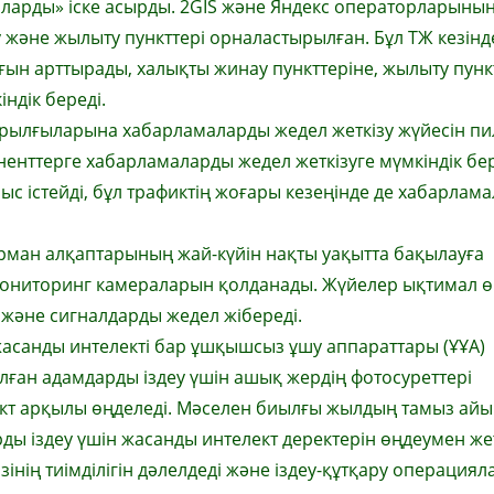
ларды» іске асырды. 2GIS және Яндекс операторларыны
және жылыту пункттері орналастырылған. Бұл ТЖ кезінд
ын арттырады, халықты жинау пункттеріне, жылыту пунк
ндік береді.
құрылғыларына хабарламаларды жедел жеткізу жүйесін п
боненттерге хабарламаларды жедел жеткізуге мүмкіндік бер
ыс істейді, бұл трафиктің жоғары кезеңінде де хабарлам
рман алқаптарының жай-күйін нақты уақытта бақылауға
емониторинг камераларын қолданады. Жүйелер ықтимал ө
ді және сигналдарды жедел жібереді.
жасанды интелекті бар ұшқышсыз ұшу аппараттары (ҰҰА)
ған адамдарды іздеу үшін ашық жердің фотосуреттері
ект арқылы өңделеді. Мәселен биылғы жылдың тамыз ай
ды іздеу үшін жасанды интелект деректерін өңдеумен же
өзінің тиімділігін дәлелдеді және іздеу-құтқару операция