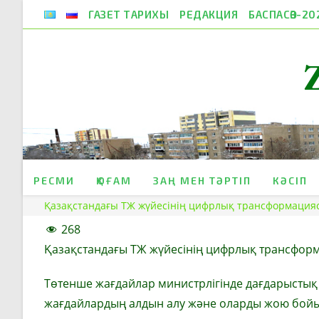
Skip
ГАЗЕТ ТАРИХЫ
РЕДАКЦИЯ
БАСПАСӨЗ-20
to
content
РЕСМИ
ҚОҒАМ
ЗАҢ МЕН ТӘРТІП
КӘСІП
Қазақстандағы ТЖ жүйесінің цифрлық трансформация
268
Қазақстандағы ТЖ жүйесінің цифрлық трансфор
Төтенше жағдайлар министрлігінде дағдарыстық 
жағдайлардың алдын алу және оларды жою бойын