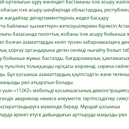
all-орталығын құру жөніндегі бастаманы іске асыру жалға
 жобасын іске асыру шеңберінде облыстардың, республи
 жағдайлар департаменттерінің жедел басқару
тта байланыс қызметтерін жеткізушілермен бірлесіп Аста
алығы базасында пилоттық жобаны іске асыру бойынша 
 тап болған азаматтардан келіп түскен хабарламаларға де
ық қорғау органдарына деген сенімді нығайту болып та
еу бойынша жұмыс басталды, бағдарламалық қамтамасыз 
у пультінің толыққанды нұсқасы әзірленді, сирена-сөйле
. Бұл қосымша азаматтардың қауіпсіздігін және төтен
 маңызды рөл атқаратын болады.
ту үшін «112KZ» мобильді қосымшасының демонстрацияс
огендік авариялар немесе әлеуметтік тәртіпсіздіктер сияқ
ақпараттандыруға мүмкіндік береді. Мұндай қосымша
йларда әрекет етуге дайындығын арттыруда маңызды рөл