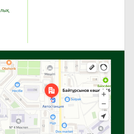
рлық
Алға
Яндекс Карталар — көлік, навигация, орындарды іздеу