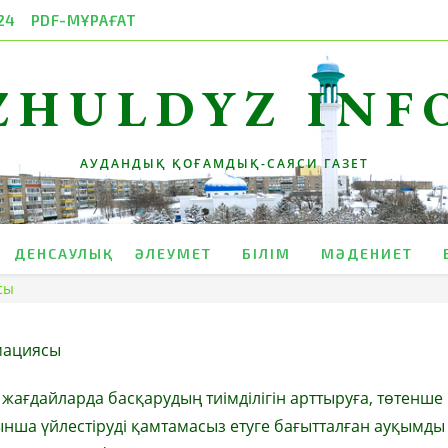
24
PDF-МҰРАҒАТ
ZHULDYZ INF
АУДАНДЫҚ ҚОҒАМДЫҚ-САЯСИ ГАЗЕТ
ДЕНСАУЛЫҚ
ӘЛЕУМЕТ
БІЛІМ
МӘДЕНИЕТ
сы
мациясы
жағдайларда басқарудың тиімділігін арттыруға, төтенше
ша үйлестіруді қамтамасыз етуге бағытталған ауқымды