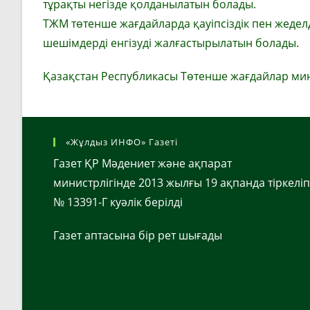
тұрақты негізде қолданылатын болады.
ТЖМ төтенше жағдайларда қауіпсіздік пен жедел
шешімдерді енгізуді жалғастырылатын болады.
Қазақстан Республикасы Төтенше жағдайлар мин
«Жұлдыз ИНФО» Газеті
Газет ҚР Мәдениет және ақпарат
министрлігінде 2013 жылғы 19 ақпанда тіркеліп
№ 13391-Г куәлік берілді
Газет аптасына бір рет шығады