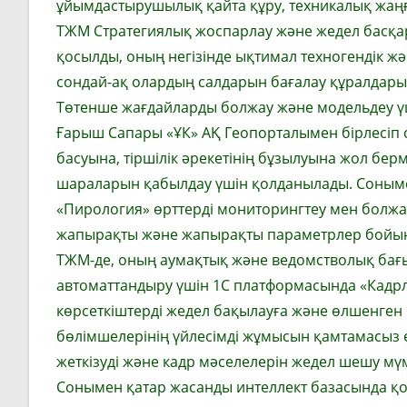
ұйымдастырушылық қайта құру, техникалық жаңғы
ТЖМ Стратегиялық жоспарлау және жедел басқа
қосылды, оның негізінде ықтимал техногендік жә
сондай-ақ олардың салдарын бағалау құралдары
Төтенше жағдайларды болжау және модельдеу үш
Ғарыш Сапары «ҰК» АҚ Геопорталымен бірлесіп 
басуына, тіршілік әрекетінің бұзылуына жол бе
шараларын қабылдау үшін қолданылады. Сонымен
«Пирология» өрттерді мониторингтеу мен болжау
жапырақты және жапырақты параметрлер бойынша
ТЖМ-де, оның аумақтық және ведомстволық бағ
автоматтандыру үшін 1C платформасында «Кадрлар
көрсеткіштерді жедел бақылауға және өлшенген 
бөлімшелерінің үйлесімді жұмысын қамтамасыз ет
жеткізуді және кадр мәселелерін жедел шешу мүмк
Сонымен қатар жасанды интеллект базасында қо