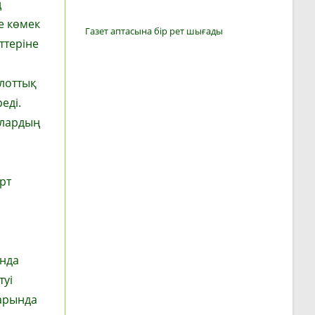
ң
е көмек
Газет аптасына бір рет шығады
ттеріне
илоттық
еді.
алардың
рт
ында
туі
ларында