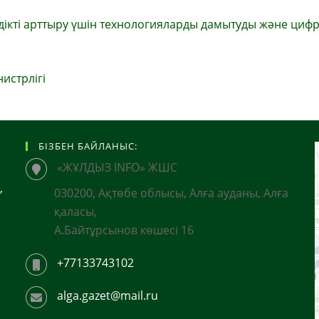
дікті арттыру үшін технологияларды дамытуды және циф
истрлігі
БІЗБЕН БАЙЛАНЫС:
«ЖҰЛДЫЗ INFO» ЖШС
,
030200, Ақтөбе облысы, Алға ауданы, Алға
қаласы,
А.Байтұрсынов көшесі 16
+77133743102
alga.gazet@mail.ru