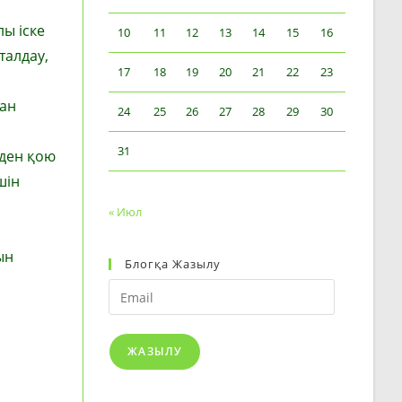
ы іске
10
11
12
13
14
15
16
талдау,
17
18
19
20
21
22
23
тан
24
25
26
27
28
29
30
31
 ден қою
шін
« Июл
ын
Блогқа Жазылу
Email
ЖАЗЫЛУ