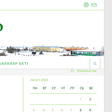
O
БАЛАЛАР БЕТІ
Жаңалықтар
Август 2026
ПН
ВТ
СР
ЧТ
ПТ
СБ
ВС
1
2
3
4
5
6
7
8
9