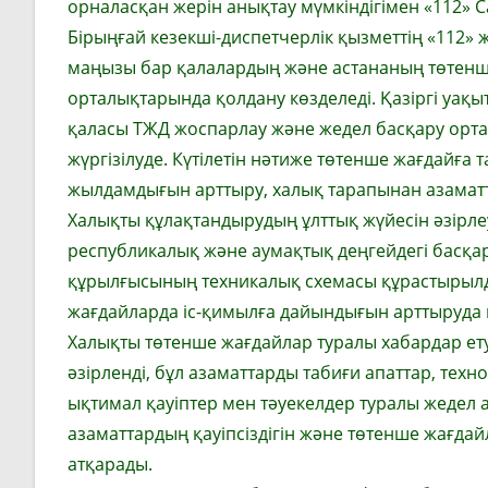
орналасқан жерін анықтау мүмкіндігімен «112» C
Бірыңғай кезекші-диспетчерлік қызметтің «112»
маңызы бар қалалардың және астананың төтенше
орталықтарында қолдану көзделеді. Қазіргі уақы
қаласы ТЖД жоспарлау және жедел басқару орт
жүргізілуде. Күтілетін нәтиже төтенше жағдайға
жылдамдығын арттыру, халық тарапынан азаматт
Халықты құлақтандырудың ұлттық жүйесін әзірл
республикалық және аумақтық деңгейдегі басқар
құрылғысының техникалық схемасы құрастырылды
жағдайларда іс-қимылға дайындығын арттыруда
Халықты төтенше жағдайлар туралы хабардар е
әзірленді, бұл азаматтарды табиғи апаттар, техн
ықтимал қауіптер мен тәуекелдер туралы жедел 
азаматтардың қауіпсіздігін және төтенше жағда
атқарады.