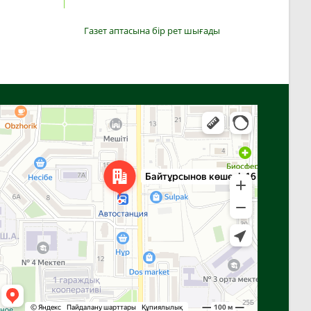
Газет аптасына бір рет шығады
Алға
Яндекс Карталар — көлік, навигация, орындарды іздеу