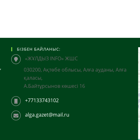
БІЗБЕН БАЙЛАНЫС:
«ЖҰЛДЫЗ INFO» ЖШС
,
030200, Ақтөбе облысы, Алға ауданы, Алға
қаласы,
А.Байтұрсынов көшесі 16
+77133743102
alga.gazet@mail.ru