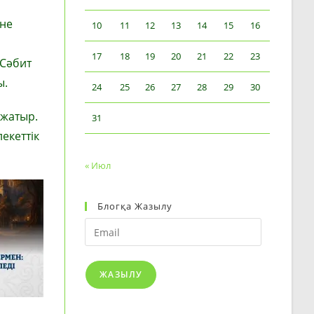
әне
10
11
12
13
14
15
16
17
18
19
20
21
22
23
 Сәбит
ы.
24
25
26
27
28
29
30
 жатыр.
31
екеттік
« Июл
Блогқа Жазылу
Email
ЖАЗЫЛУ