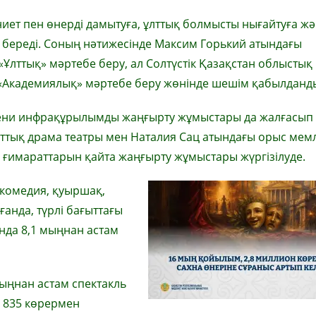
ет пен өнерді дамытуға, ұлттық болмысты нығайтуға ж
ереді. Соның нәтижесінде Максим Горький атындағы
Ұлттық» мәртебе беру, ал Солтүстік Қазақстан облыстық
 «Академиялық» мәртебе беру жөнінде шешім қабылданд
дени инфрақұрылымды жаңғырту жұмыстары да жалғасып
лттық драма театры мен Наталия Сац атындағы орыс мемл
 ғимараттарын қайта жаңғырту жұмыстары жүргізілуде.
комедия, қуыршақ,
анда, түрлі бағыттағы
ында 8,1 мыңнан астам
ыңнан астам спектакль
2 835 көрермен