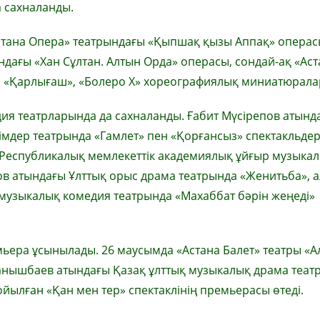
 сахналанды.
тана Опера» театрындағы «Қыпшақ қызы Аппақ» операс
ндағы «Хан Сұлтан. Алтын Орда» операсы, сондай-ақ «Аст
ен «Қарлығаш», «Болеро Х» хореографиялық миниатюрала
я театрларында да сахналанды. Ғабит Мүсірепов атынд
мдер театрында «Гамлет» пен «Қорғансыз» спектакльдер
 Республикалық мемлекеттік академиялық ұйғыр музыка
в атындағы Ұлттық орыс драма театрында «Женитьба», а
музыкалық комедия театрында «Махаббат бәрін жеңеді»
мьера ұсынылады. 26 маусымда «Астана Балет» театры «А
Қуанышбаев атындағы Қазақ ұлттық музыкалық драма теат
йылған «Қан мен тер» спектаклінің премьерасы өтеді.