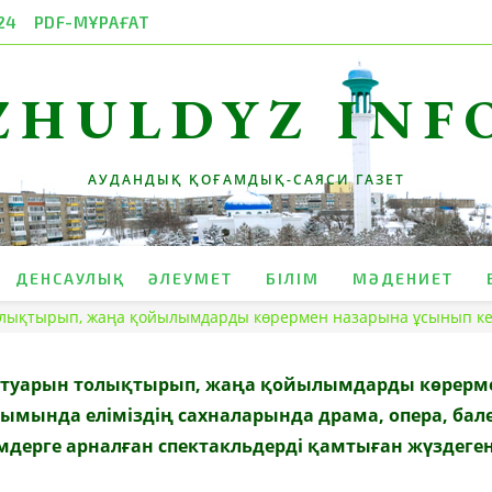
24
PDF-МҰРАҒАТ
ZHULDYZ INF
АУДАНДЫҚ ҚОҒАМДЫҚ-САЯСИ ГАЗЕТ
ДЕНСАУЛЫҚ
ӘЛЕУМЕТ
БІЛІМ
МӘДЕНИЕТ
олықтырып, жаңа қойылымдарды көрермен назарына ұсынып ке
ертуарын толықтырып, жаңа қойылымдарды көрерм
ымында еліміздің сахналарында драма, опера, бале
мдерге арналған спектакльдерді қамтыған жүздеге