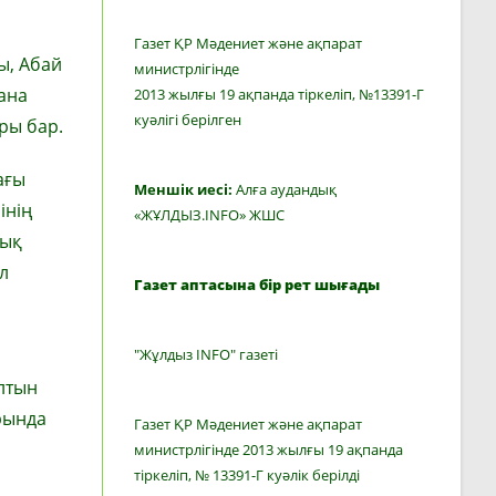
Газет ҚР Мәдениет және ақпарат
ы, Абай
министрлігінде
ана
2013 жылғы 19 ақпанда тіркеліп, №13391-Г
куәлігі берілген
ры бар.
ағы
Меншік иесі:
Алға аудандық
інің
«ЖҰЛДЫЗ.INFO» ЖШС
лық
л
Газет аптасына бір рет шығады
"Жұлдыз INFO" газеті
лтын
рында
Газет ҚР Мәдениет және ақпарат
министрлігінде 2013 жылғы 19 ақпанда
тіркеліп, № 13391-Г куәлік берілді