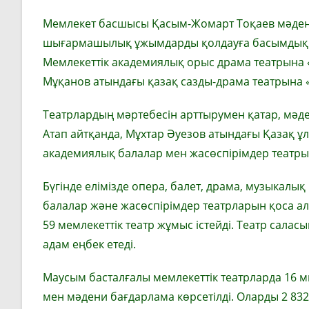
Мемлекет басшысы Қасым-Жомарт Тоқаев мәдени
шығармашылық ұжымдарды қолдауға басымдық б
Мемлекеттік академиялық орыс драма театрына «
Мұқанов атындағы қазақ сазды-драма театрына
Театрлардың мәртебесін арттырумен қатар, мә
Атап айтқанда, Мұхтар Әуезов атындағы Қазақ ұ
академиялық балалар мен жасөспірімдер театры
Бүгінде елімізде опера, балет, драма,
музыкалық 
балалар және жасөспірімдер театрларын қоса алғ
59 мемлекеттік театр жұмыс істейді. Театр салас
адам еңбек етеді.
Маусым басталғалы мемлекеттік театрларда 16 м
мен мәдени бағдарлама көрсетілді. Оларды 2 83