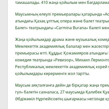
тамашалады. 410 жаңа қойылым мен бағдарлама
Маусымның елеулі премьералары қатарында «Ас
атындағы Қазақ ұлттық опера және балет театры
Балет» театрындағы «Carmina Burana» балеті м
Жаңа қойылымдар драма және музыкалық комеди
Мемлекеттік академиялық балалар мен жасөспірі
премьерасы өтті. Құддыс Қожамияров атындағы
комедия театрында «Ревизор», Михаил Лермонто
Республикалық мемлекеттік академиялық корей 
қойылымдары көрерменге жол тартты.
Маусым аяқталғанға дейін де бірқатар жаңа пре
гүл» балетін сахналаса, 27 маусымда Қалибек 
Әбдіжәміл Нұрпейісовтің шығармасы негізінде қо