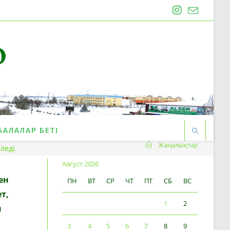
O
БАЛАЛАР БЕТІ
Жаңалықтар
леді.
Август 2026
ен
ПН
ВТ
СР
ЧТ
ПТ
СБ
ВС
т,
1
2
н
3
4
5
6
7
8
9