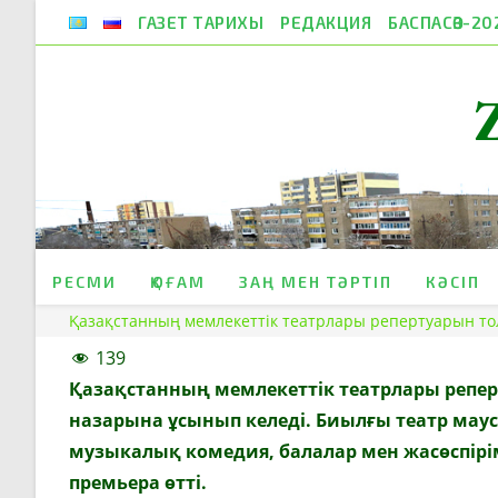
Skip
ГАЗЕТ ТАРИХЫ
РЕДАКЦИЯ
БАСПАСӨЗ-20
to
content
РЕСМИ
ҚОҒАМ
ЗАҢ МЕН ТӘРТІП
КӘСІП
Қазақстанның мемлекеттік театрлары репертуарын т
139
Қазақстанның мемлекеттік театрлары реп
назарына ұсынып келеді. Биылғы театр маус
музыкалық комедия, балалар мен жасөспірі
премьера өтті.