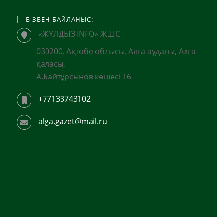
БІЗБЕН БАЙЛАНЫС:
«ЖҰЛДЫЗ INFO» ЖШС
030200, Ақтөбе облысы, Алға ауданы, Алға
қаласы,
А.Байтұрсынов көшесі 16
+77133743102
alga.gazet@mail.ru