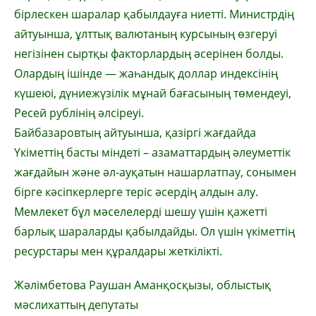
бірлескен шаралар қабылдауға ниетті. Министрдің
айтуынша, ұлттық валютаның курсының өзгеруі
негізінен сыртқы факторлардың әсерінен болды.
Олардың ішінде — жаһандық доллар индексінің
күшеюі, дүниежүзілік мұнай бағасының төмендеуі,
Ресей рублінің әлсіреуі.
Байбазаровтың айтуынша, қазіргі жағдайда
Үкіметтің басты міндеті – азаматтардың әлеуметтік
жағдайын және әл-ауқатын нашарлатпау, сонымен
бірге кәсіпкерлерге теріс әсердің алдын алу.
Мемлекет бұл мәселелерді шешу үшін қажетті
барлық шараларды қабылдайды. Ол үшін үкіметтің
ресурстары мен құралдары жеткілікті.
Жәлімбетова Раушан Аманқосқызы, облыстық
мәслихаттың депутаты