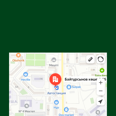
Алға
Яндекс Карталар — көлік, навигация, орындарды іздеу