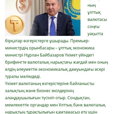
ның
ұлттық
валютасы
соңғы
уақытта
бірқатар өзгерістерге ұшырады. Премьер-
министрдің орынбасары – ұлттық экономика
министрі Нұрлан Байбазаров Үкімет үйіндегі
брифингте валюталық нарықтағы жағдай мен оның
елдің әлеуметтік-экономикалық дамуындағы әсері
туралы мәлімдеді.
Үкімет валютаның өзгерістеріне байланысты
халықтың және бизнес өкілдерінің
алаңдаушылығын түсініп отыр. Сондықтан,
мемлекеттік органдар мен Ұлттық банк валюталық
нарықтың тұрақтылығын қамтамасыз ету үшін