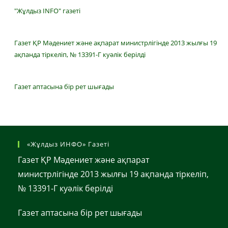
"Жұлдыз INFO" газеті
Газет ҚР Мәдениет және ақпарат министрлігінде 2013 жылғы 19
ақпанда тіркеліп, № 13391-Г куәлік берілді
Газет аптасына бір рет шығады
«Жұлдыз ИНФО» Газеті
Газет ҚР Мәдениет және ақпарат
министрлігінде 2013 жылғы 19 ақпанда тіркеліп,
№ 13391-Г куәлік берілді
Газет аптасына бір рет шығады