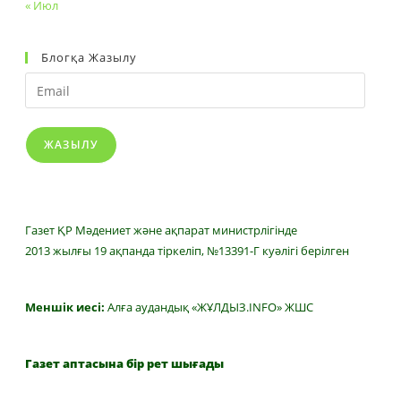
« Июл
Блогқа Жазылу
Email
ЖАЗЫЛУ
Газет ҚР Мәдениет және ақпарат министрлігінде
2013 жылғы 19 ақпанда тіркеліп, №13391-Г куәлігі берілген
Меншік иесі:
Алға аудандық «ЖҰЛДЫЗ.INFO» ЖШС
Газет аптасына бір рет шығады