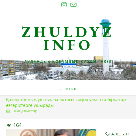
Skip
to
content
ZHULDYZ
INFO
АУДАНДЫҚ ҚОҒАМДЫҚ-САЯСИ ГАЗЕТ
MENU
Қазақстанның ұлттық валютасы соңғы уақытта бірқатар
өзгерістерге ұшырады
Жаңалықтар
164
Қазақстан