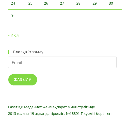
24
25
26
27
28
29
30
31
« Июл
Блогқа Жазылу
Email
ЖАЗЫЛУ
Газет ҚР Мәдениет және ақпарат министрлігінде
2013 жылғы 19 ақпанда тіркеліп, №13391-Г куәлігі берілген