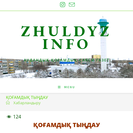
Skip
to
content
ZHULDYZ
INFO
АУДАНДЫҚ ҚОҒАМДЫҚ-САЯСИ ГАЗЕТ
MENU
ҚОҒАМДЫҚ ТЫҢДАУ
Хабарландыру
124
ҚОҒАМДЫҚ ТЫҢДАУ