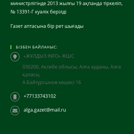
министрлігінде 2013 жылғы 19 ақпанда тіркеліп,
№ 13391-Г куәлік берілді
Газет аптасына бір рет шығады
БІЗБЕН БАЙЛАНЫС:
«ЖҰЛДЫЗ INFO» ЖШС
030200, Ақтөбе облысы, Алға ауданы, Алға
қаласы,
А.Байтұрсынов көшесі 16
+77133743102
alga.gazet@mail.ru