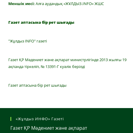
Меншік иесі:
Алға аудандық «ЖҰЛДЫЗ.INFO» ЖШС
Газет аптасына бір рет шығады
"Жұлдыз INFO" газеті
Газет ҚР Мәдениет және ақпарат министрлігінде 2013 жылғы 19
ақпанда тіркеліп, № 13391-Г куәлік берілді
Газет аптасына бір рет шығады
«Жұлдыз ИНФО» Газеті
Газет ҚР Мәдениет және ақпарат