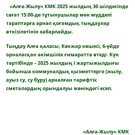
«Алға-Жылу»
КМК
2025 жылдың 30 шілдесінде
сағат 15:00-де тұтынушылар мен мүдделі
тараптарға арнап қоғамдық тыңдаулар
өткізілетінін хабарлайды.
Тыңдау Алға қаласы, Көкжар көшесі, 6-үйде
орналасқан әкімшілік ғимаратта өтеді. Күн
тәртібінде – 2025 жылдың
І
жартыжылдығы
бойынша коммуналдық қызметтерге (жылу,
ауыз су, су бұру) арналған тарифтік
сметалардың орындалуы жөніндегі есеп.
«Алға-Жылу» КМК