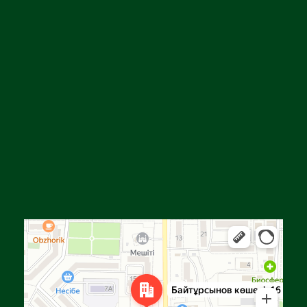
Алға
Яндекс Карталар — көлік, навигация, орындарды іздеу