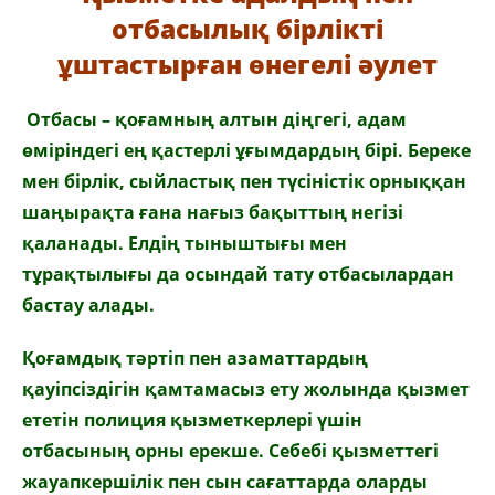
отбасылық бірлікті
ұштастырған өнегелі әулет
Отбасы – қоғамның алтын діңгегі, адам
өміріндегі ең қастерлі ұғымдардың бірі. Береке
мен бірлік, сыйластық пен түсіністік орныққан
шаңырақта ғана нағыз бақыттың негізі
қаланады. Елдің тыныштығы мен
тұрақтылығы да осындай тату отбасылардан
бастау алады.
Қоғамдық тәртіп пен азаматтардың
қауіпсіздігін қамтамасыз ету жолында қызмет
ететін полиция қызметкерлері үшін
отбасының орны ерекше. Себебі қызметтегі
жауапкершілік пен сын сағаттарда оларды