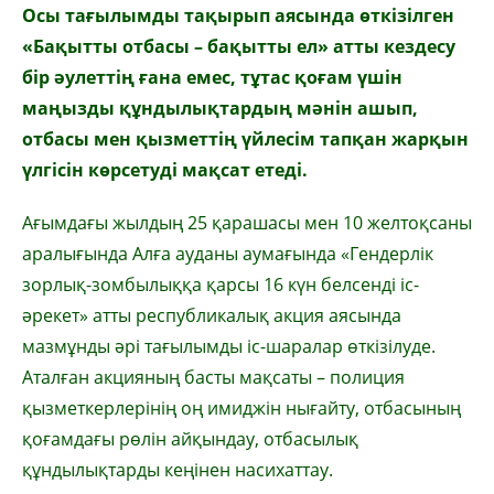
Осы тағылымды тақырып аясында өткізілген
«Бақытты отбасы – бақытты ел» атты кездесу
бір әулеттің ғана емес, тұтас қоғам үшін
маңызды құндылықтардың мәнін ашып,
отбасы мен қызметтің үйлесім тапқан жарқын
үлгісін көрсетуді мақсат етеді.
Ағымдағы жылдың 25 қарашасы мен 10 желтоқсаны
аралығында Алға ауданы аумағында «Гендерлік
зорлық-зомбылыққа қарсы 16 күн белсенді іс-
әрекет» атты республикалық акция аясында
мазмұнды әрі тағылымды іс-шаралар өткізілуде.
Аталған акцияның басты мақсаты – полиция
қызметкерлерінің оң имиджін нығайту, отбасының
қоғамдағы рөлін айқындау, отбасылық
құндылықтарды кеңінен насихаттау.