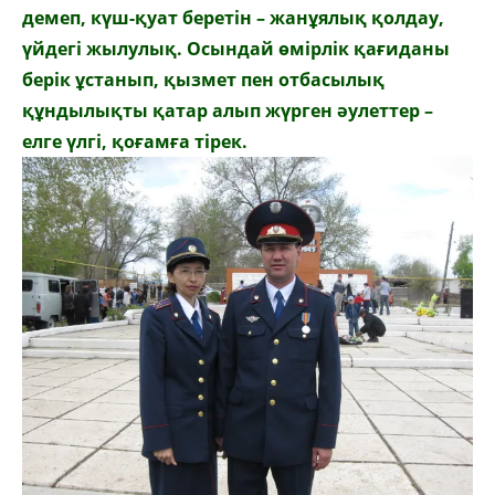
демеп, күш-қуат беретін – жанұялық қолдау,
үйдегі жылулық. Осындай өмірлік қағиданы
берік ұстанып, қызмет пен отбасылық
құндылықты қатар алып жүрген әулеттер –
елге үлгі, қоғамға тірек.