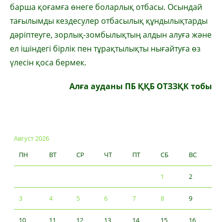
барша қоғамға өнеге боларлық отбасы. Осындай
тағылымды кездесулер отбасылық құндылықтарды
дәріптеуге, зорлық-зомбылықтың алдын алуға және
ел ішіндегі бірлік пен тұрақтылықты нығайтуға өз
үлесін қоса бермек.
Алға ауданы ПБ ҚҚБ ОТЗЗҚК тобы
Август 2026
ПН
ВТ
СР
ЧТ
ПТ
СБ
ВС
1
2
3
4
5
6
7
8
9
10
11
12
13
14
15
16