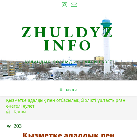
Skip
to
content
ZHULDYZ
INFO
АУДАНДЫҚ ҚОҒАМДЫҚ-САЯСИ ГАЗЕТ
MENU
Қызметке адалдық пен отбасылық бірлікті ұштастырған
өнегелі әулет
Қоғам
203
Қызметке адалдық пен