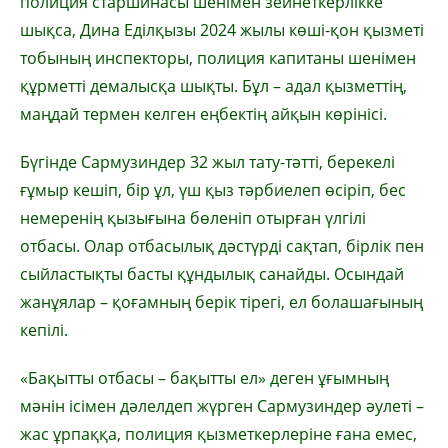
полиция старшинасы шенімен зейнеткерлікке
шықса, Дина Еділқызы 2024 жылы көші-қон қызметі
тобының инспекторы, полиция капитаны шенімен
құрметті демалысқа шықты. Бұл – адал қызметтің,
маңдай термен келген еңбектің айқын көрінісі.
Бүгінде Сармузиндер 32 жыл тату-тәтті, берекелі
ғұмыр кешіп, бір ұл, үш қыз тәрбиелеп өсіріп, бес
немеренің қызығына бөленіп отырған үлгілі
отбасы. Олар отбасылық дәстүрді сақтап, бірлік пен
сыйластықты басты құндылық санайды. Осындай
жанұялар – қоғамның берік тірегі, ел болашағының
кепілі.
«Бақытты отбасы – бақытты ел» деген ұғымның
мәнін ісімен дәлелдеп жүрген Сармузиндер әулеті –
жас ұрпаққа, полиция қызметкерлеріне ғана емес,