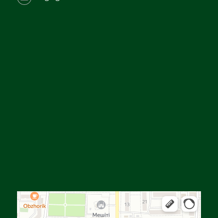
Алға
Яндекс Карталар — көлік, навигация, орындарды іздеу