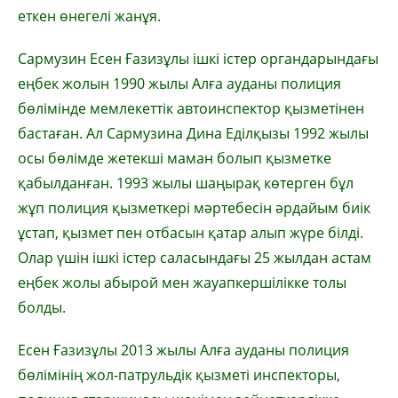
еткен өнегелі жанұя.
Сармузин Есен Ғазизұлы ішкі істер органдарындағы
еңбек жолын 1990 жылы Алға ауданы полиция
бөлімінде мемлекеттік автоинспектор қызметінен
бастаған. Ал Сармузина Дина Еділқызы 1992 жылы
осы бөлімде жетекші маман болып қызметке
қабылданған. 1993 жылы шаңырақ көтерген бұл
жұп полиция қызметкері мәртебесін әрдайым биік
ұстап, қызмет пен отбасын қатар алып жүре білді.
Олар үшін ішкі істер саласындағы 25 жылдан астам
еңбек жолы абырой мен жауапкершілікке толы
болды.
Есен Ғазизұлы 2013 жылы Алға ауданы полиция
бөлімінің жол-патрульдік қызметі инспекторы,