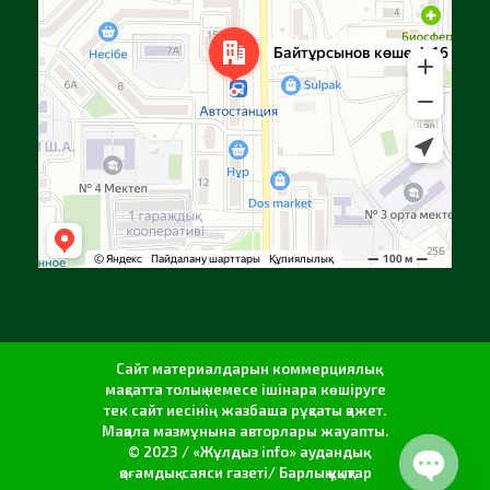
Сайт материалдарын коммерциялық
мақсатта толық немесе ішінара көшіруге
тек сайт иесінің жазбаша рұқсаты қажет.
Мақала мазмұнына авторлары жауапты.
© 2023 / «Жұлдыз info» аудандық
қоғамдық-саяси газеті/ Барлық құқықтар