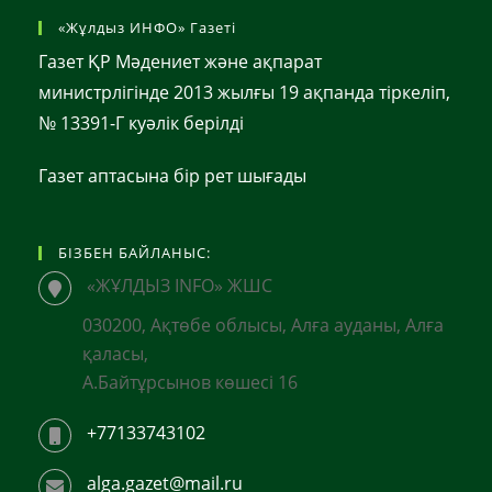
«Жұлдыз ИНФО» Газеті
Газет ҚР Мәдениет және ақпарат
министрлігінде 2013 жылғы 19 ақпанда тіркеліп,
№ 13391-Г куәлік берілді
Газет аптасына бір рет шығады
БІЗБЕН БАЙЛАНЫС:
«ЖҰЛДЫЗ INFO» ЖШС
030200, Ақтөбе облысы, Алға ауданы, Алға
қаласы,
А.Байтұрсынов көшесі 16
+77133743102
alga.gazet@mail.ru