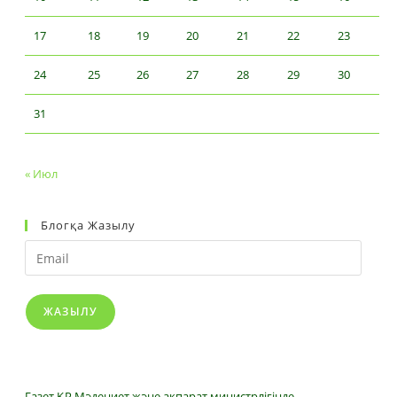
17
18
19
20
21
22
23
24
25
26
27
28
29
30
31
« Июл
Блогқа Жазылу
Email
ЖАЗЫЛУ
Газет ҚР Мәдениет және ақпарат министрлігінде