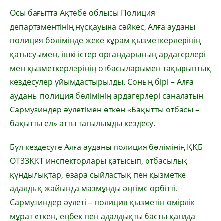
Осы бағытта Ақтөбе облысы Полиция
департаментінің нұсқауына сәйкес, Алға ауданы
полиция бөлімінде жеке құрам қызметкерлерінің
қатысуымен, ішкі істер органдарының ардагерлері
мен қызметкерлерінің отбасыларымен тақырыптық
кездесулер ұйымдастырылды. Соның бірі – Алға
ауданы полиция бөлімінің ардагерлері саналатын
Сармузиндер әулетімен өткен «Бақытты отбасы –
бақытты ел» атты тағылымды кездесу.
Бұл кездесуге Алға ауданы полиция бөлімінің ҚҚБ
ОТ33ҚКТ инспекторлары қатысып, отбасылық
құндылықтар, өзара сыйластық пен қызметке
адалдық жайында мазмұнды әңгіме өрбітті.
Сармузиндер әулеті – полиция қызметін өмірлік
мұрат еткен, еңбек пен адалдықты басты қағида