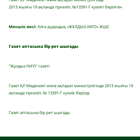
2013 жылғы 19 ақпанда тіркеліп, №13391-Г куәлігі берілген
Меншік иесі:
Алға аудандық «ЖҰЛДЫЗ.INFO» ЖШС
Газет аптасына бір рет шығады
"Жұлдыз INFO" газеті
Газет ҚР Мәдениет және ақпарат министрлігінде 2013 жылғы 19
ақпанда тіркеліп, № 13391-Г куәлік берілді
Газет аптасына бір рет шығады