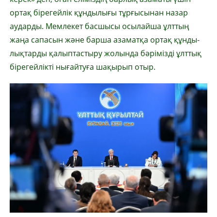
ортақ бірегейлік құн­дылығы тұрғысынан назар
аударды. Мем­ле­кет басшысы осылайша ұлттың
жаңа са­па­сын және барша азаматқа ортақ құнды­
лық­тарды қалыптастыру жолында бәрімізді ұлттық
бірегейлікті нығайтуға шақырып отыр.