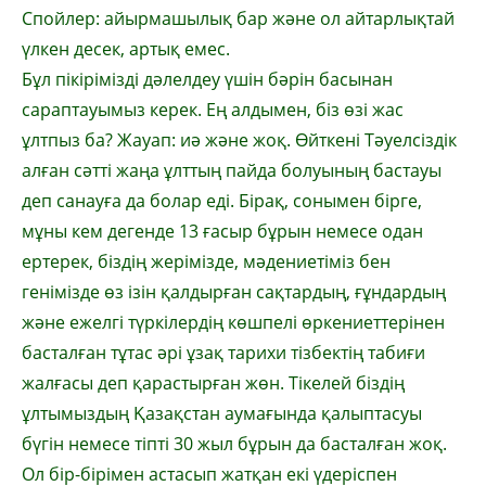
Спойлер: айырмашылық бар және ол ай­тар­лықтай
үлкен десек, артық емес.
Бұл пікірімізді дәлелдеу үшін бәрін ба­сы­нан
сараптауымыз керек. Ең алдымен, біз өзі жас
ұлтпыз ба? Жауап: иә және жоқ. Өйт­кені Тәуелсіздік
алған сәтті жаңа ұлттың пай­да болуының бастауы
деп санауға да болар еді. Бірақ, сонымен бірге,
мұны кем де­ген­де 13 ғасыр бұрын немесе одан
ертерек, біз­дің жерімізде, мәдениетіміз бен
генімізде өз ізін қалдырған сақтардың, ғұндардың
жә­не ежелгі түркілердің көшпелі өркениет­терінен
басталған тұтас әрі ұзақ тарихи тіз­бек­тің табиғи
жалғасы деп қарастырған жөн. Тікелей біздің
ұлтымыздың Қазақстан ау­мағында қалыптасуы
бүгін немесе тіпті 30 жыл бұрын да басталған жоқ.
Ол бір-бірімен астасып жатқан екі үдеріспен