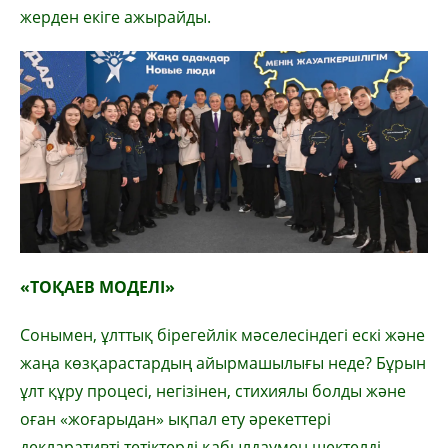
жерден екіге ажырайды.
«ТОҚАЕВ МОДЕЛІ»
Сонымен, ұлттық бірегейлік мәселесін­дегі ескі және
жаңа көзқарастардың айыр­ма­шылығы неде? Бұрын
ұлт құру процесі, негі­зінен, стихиялы болды және
оған «жо­ғары­дан» ықпал ету әрекеттері
декларативті тетік­терді қабылдаумен шектелді.