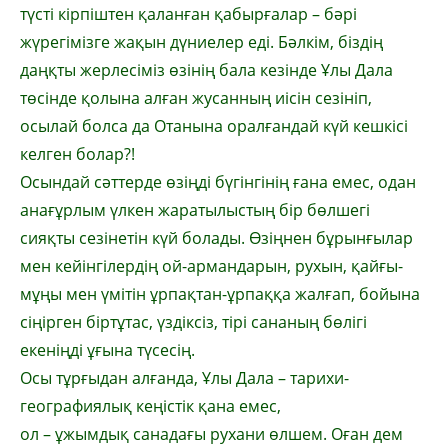
түсті кірпіштен қа­ланған қа­бырғалар – бәрі
жүрегімізге жа­қын дүние­лер еді. Бәлкім, біздің
даңқ­ты жерлесіміз өзінің бала кезінде Ұлы Дала
төсінде қо­лына алған жусанның иісін сезініп,
осылай бол­са да Отанына орал­ғандай күй кешкісі
кел­ген болар?!
Осындай сәттерде өзіңді бүгінгінің ға­на емес, одан
анағұрлым үлкен жара­ты­лыс­тың бір бөлшегі
сияқты сезінетін күй бо­лады. Өзіңнен бұрынғылар
мен кейін­гі­лердің ой-армандарын, рухын, қай­ғы-
мұңы мен үмітін ұрпақтан-ұрпақ­қа жалғап, бойына
сіңірген біртұтас, үз­дік­сіз, тірі са­на­ның бөлігі
екеніңді ұғы­на түсесің.
Осы тұрғыдан алғанда, Ұлы Дала – та­ри­хи-
географиялық кеңістік қана емес,
ол – ұжымдық санадағы рухани өл­шем. Оған дем