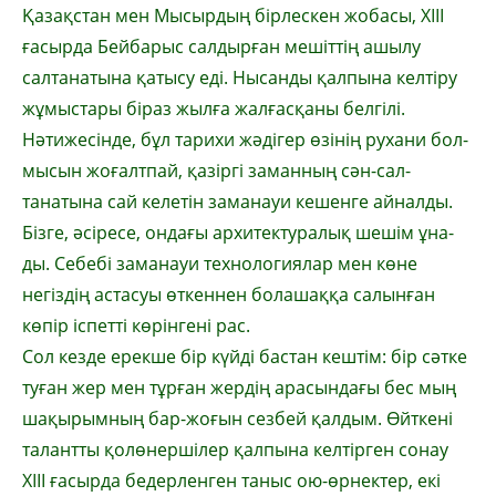
Қазақстан мен Мысырдың бір­лескен жо­басы, ХІІІ
ғасырда Бейбарыс салдырған ме­­­шіттің ашылу
салтанатына қатысу еді. Ны­санды қалпына келтіру
жұ­мыстары бі­раз жылға жалғасқаны белгілі.
Нәтижесінде, бұл тарихи жәдігер өзінің рухани бол­
мы­сын жоғалтпай, қазіргі заманның сән-сал­
танатына сай келетін заманауи кешенге ай­­налды.
Бізге, әсіресе, ондағы архи­тек­туралық шешім ұна­
ды. Себебі заманауи технологиялар мен көне
негіздің астасуы өт­кеннен бо­ла­­шаққа салынған
көпір іс­петті көрін­ге­ні рас.
Сол кезде ерекше бір күйді бастан кеш­тім: бір сәтке
туған жер мен тұрған жер­дің арасындағы бес мың
шақырым­ның бар-жо­ғын сезбей қалдым. Өйткені
талантты қо­лөнершілер қалпына кел­тір­ген сонау
ХІІІ ғасырда бедерленген та­ныс ою-өр­нектер, екі