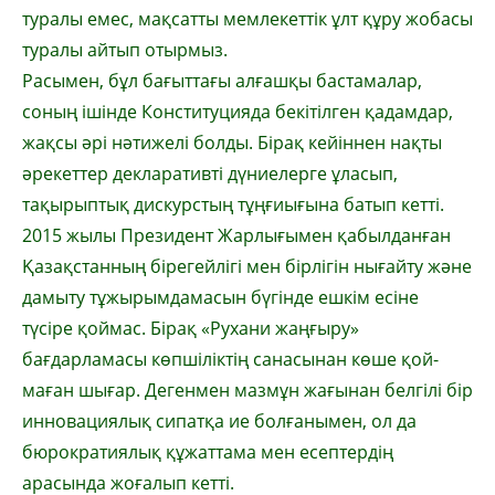
туралы емес, мақ­сат­ты мемлекеттік ұлт құру жобасы
туралы ай­тып отырмыз.
Расымен, бұл бағыттағы алғашқы бас­тама­лар,
соның ішінде Конституцияда бекі­тіл­ген қадамдар,
жақсы әрі нәтижелі болды. Бірақ кейіннен нақты
әрекеттер декларативті дүниелерге ұласып,
тақырыптық дискурстың тұң­ғиығына батып кетті.
2015 жылы Пре­зи­дент Жарлығымен қабылданған
Қазақ­стан­ның бірегейлігі мен бірлігін нығайту және
дамыту тұжырымдамасын бүгінде ешкім есіне
түсіре қоймас. Бірақ «Рухани жаңғыру»
бағдарламасы көпшіліктің санасынан көше қой­
маған шығар. Дегенмен мазмұн жағынан белгілі бір
инновациялық сипатқа ие бол­ғанымен, ол да
бюрократиялық құжаттама мен есептердің
арасында жоғалып кетті.