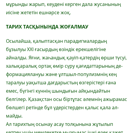
мұрынды жарып, кеу­дені кер­ген дала жусанының
иісіне же­тетін еш­нәрсе жоқ.
ТАРИХ ТАСҚЫНЫНДА ЖОҒАЛМАУ
Осылайша, қалыптасқан парадиг­ма­лардың
бұзылуы ХХІ ғасырдың өзіндік ерекшелігіне
айналды. Яғни, жаһан­дық қауіп-қатердің өрши түсуі,
ха­лық­ара­лық ортақ өмір сүру қағидаттарының де­
фор­мациялануы және ұлтшыл-попу­лизм­нің кең
таралуы уақытша дағдарыстың өз­герістері ғана
емес, бүгінгі күннің шын­дығын айқындайтын
белгілер. Қазақстан осы біртұтас әлемнің ажырамас
бөлшегі ре­тінде бұл үдерістерден қалыс қала ал­
май­ды.
Ал тарихтың осынау асау толқынына жұ­тылып
кетпеу үшін мемлекетке мыз­ғы­мас ішкі өзек қажет.