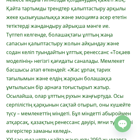
Қайта тартымды трендтер қалыптастыру арқылы
жеке қызығушылыққа және эмоция­ға әсер ететін
тетіктерді жандандыру айрық­ша мәнге ие.
Түптеп келгенде, болашақтағы ұлттың жаңа
сапасын қалыптастыру жолын айқындау және
содан келіп туындайтын ұлттық ренессанс «Тоқаев
моделінің» негізгі қағидаты саналады. Мемлекет
басшысы атап өткендей: «Жас ұрпақ тарих
тағылымын және елдің жарқын болашаққа
ұмтылысын бір арнаға тоғыстырып жатыр.
Осылайша, олар ұлттың рухын жаңғыртуда. Осы
серпілістің қарқынын сақтай отырып, оны күшейте
түсу – мемлекеттің міндеті. Бұл міндетті абыроймен
атқарсақ, қазақтың ре­нессанс дәуірі, яғни түбегейлі
өзгерістер заманы келеді».
ХХІ ғасырда ұлтты қайта жаңғырту 2050 жылдарға