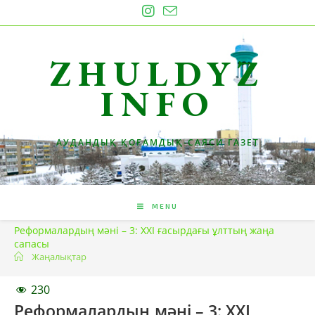
Skip
to
content
ZHULDYZ
INFO
АУДАНДЫҚ ҚОҒАМДЫҚ-САЯСИ ГАЗЕТ
MENU
Реформалардың мәні – 3: ХХІ ғасырдағы ұлттың жаңа
сапасы
Жаңалықтар
230
Реформалардың мәні – 3: ХХІ