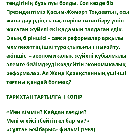
теңдігінің бұзылуы болды. Сол кезде біз
Президентіміз Қасым-Жомарт Тоқаевтың осы
жаңа дәуірдің сын-қатеріне төтеп беру үшін
жасаған жүйелі екі қадамын талдаған едік.
Оның біріншісі – саяси реформалар арқылы
мемлекеттің ішкі тұрақтылығын нығайту,
екіншісі – экономикалық жүйені құбылмалы
әлемге бейімдеуді көздейтін экономикалық
реформалар. Ал Жаңа Қазақстанның үшінші
тағаны қандай болмақ?
ТАРИХТАН ТАРТЫЛҒАН КӨПІР
«Мен кіммін? Қайдан келдім?
Мені өгейсінбейтін ел бар ма?»
«Сұлтан Бейбарыс» фильмі (1989)