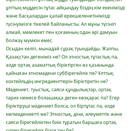
ұлттың мүддесін тұтас айқындау біздің кім екенімізді
және басқалардан қалай ерекшеленетінімізді
түсінуімізге тікелей байланысты. Ал мұны түсініп
алмай, мем­ле­кет пен қоғамның одан әрі дамуын
бол­жау мүмкін емес.
Осыдан келіп, мынадай сұрақ туын­дай­ды. Жалпы,
Қазақстан дегеніміз не? Ол эт­ностық тұтастық па,
әлде ортақ азамат­тық біріктірген өз қазанында
қайнаған этномәдени суббірегейлік пе? Ұлттық
коктейльдің ингредиенттерін біріктіретін не?
Мәдениет, туыстық, саяси құндылықтар, ортақ
тарих немесе болашаққа деген көз­қарас па? Егер
біріктіруші мәдениет болса, ол біртұтас па, әлде
көпмәдениетті ме? Этностық, діни, әлеуметтік және
саяси біре­гейліктен биік тұратын баршаға ортақ
супер-бірегейлік бізге тән бе?