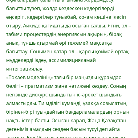
бағытты түзеп, жолда кездескен кедергілерді
еңсеріп, кедергілер туғызбай, қоғам көшіне ілесіп
отыру. Айкидо қағидаты да осыған саяды. Яғни, ол –
табиғи процес­тердің энергиясын ақырын, бірақ
анық, тұншықтырмай әрі тежемей мақсатқа
бағыттау. Сонымен қатар ол – қарсы қоймай ортақ
мүдделерді іздеу, ассимиляцияламай
интеграциялау.
«Тоқаев моделінің» тағы бір маңызды құрамдас
бөлігі – прагматизм және нәтижені көздеу. Соның
негізінде дискурс шындығын іс-әрекет шындығы
алмастырды. Тиімділігі күмәнді, ұзаққа созылатын,
бірінен-бірі туындайтын бағдарламалардың орнын
нақ­ты істер басты. Осыған қарап, Жаңа Қазақ­стан
дегеніміз амалдың сөзден басым түсуі деп айта
аламыз. Бұл 15 жылға жуық уақыт тұралап қалған