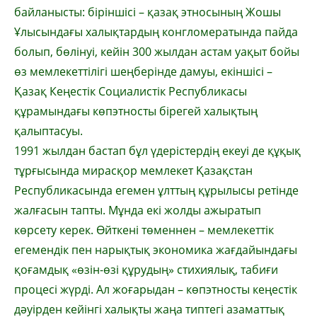
байланысты: бірін­шісі – қазақ этносының Жошы
Ұлысын­дағы халықтардың конгломератында пайда
бо­лып, бөлінуі, кейін 300 жылдан астам уа­қыт бойы
өз мемлекеттілігі шеңберінде дамуы, екіншісі –
Қазақ Кеңестік Социа­лис­тік Республикасы
құрамындағы көпэтносты бірегей халықтың
қалыптасуы.
1991 жылдан бастап бұл үдерістердің екеуі де құқық
тұрғысында мирасқор мем­ле­кет Қазақстан
Республикасында егемен ұлттың құрылысы ретінде
жалғасын тапты. Мұн­да екі жолды ажыратып
көрсету керек. Өйткені төменнен – мемлекеттік
егемендік пен нарықтық экономика жағдайындағы
қо­ғам­дық «өзін-өзі құрудың» стихиялық, та­би­ғи
процесі жүрді. Ал жоғарыдан – кө­пэт­носты кеңестік
дәуірден кейінгі халық­ты жаңа типтегі азаматтық