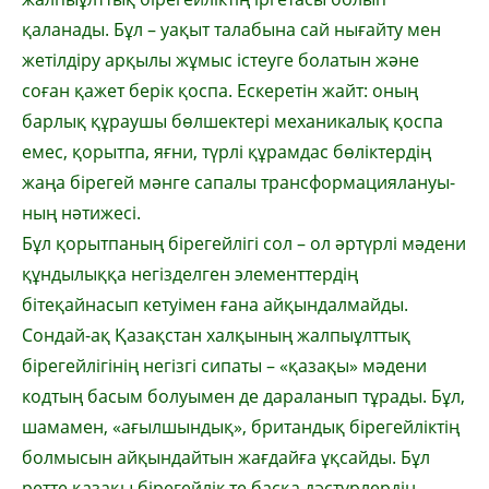
қаланады. Бұл – уақыт талабына сай ны­ғайту мен
жетілдіру арқылы жұмыс істеу­ге болатын және
соған қажет берік қоспа. Ескеретін жайт: оның
барлық құраушы бөл­шектері механикалық қоспа
емес, қорытпа, яғни, түрлі құрамдас бөліктердің
жаңа біре­гей мәнге сапалы трансформация­лануы­
ның нәтижесі.
Бұл қорытпаның бірегейлігі сол – ол әр­түрлі мәдени
құндылыққа негізделген эле­менттердің
бітеқайнасып кетуімен ғана ай­қындалмайды.
Сондай-ақ Қазақстан хал­қы­ның жалпыұлттық
бірегейлігінің негізгі сипаты – «қазақы» мәдени
кодтың басым болуымен де дараланып тұрады. Бұл,
шама­мен, «ағылшындық», британдық бірегейлік­тің
болмысын айқындайтын жағдайға ұқ­сайды. Бұл
ретте қазақы бірегейлік те басқа дәстүрлердің