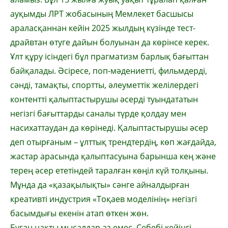
ауқымды ЛРТ жобасының Мемлекет басшысы
араласқаннан кейін 2025 жылдың күзінде тест-
драйвтан өтуге дайын болуынан да көрінсе керек.
Ұлт құру ісіндегі бұл прагматизм барлық ба­ғыттан
байқалады. Әсіресе, поп-мәде­ниетті, фильмдерді,
сәнді, тамақты, спортты, әлеуметтік желілердегі
контентті қалыптас­тырушы әсерді туындататын
негізгі бағыт­тарды саналы түрде қолдау мен
насихаттау­дан да көрінеді. Қалыптастырушы әсер
деп отыр­ғаным – ұлттық трендтердің, көп жағ­дайда,
жастар арасында қалыптасуы­на барын­ша кең және
терең әсер ететіндей тарал­­ған көңіл күй толқыны.
Мұнда да «қа­за­­қылықты» сәнге айналдырған
креативті ин­дустрия «Тоқаев моделінің» негізгі
басым­ды­ғы екенін атап өткен жөн.
Бұған нақты мысалдар аз емес. Себебі кейін­гі