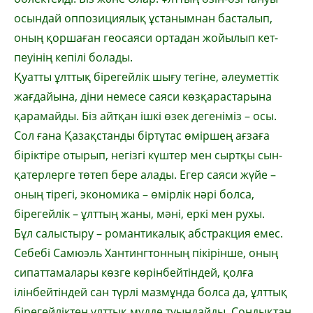
осындай оп­позициялық ұстанымнан басталып,
оның қор­шаған геосаяси ортадан жойылып кет­
пеуінің кепілі болады.
Қуатты ұлттық бірегейлік шығу тегіне, әлеу­меттік
жағдайына, діни немесе саяси көз­қарастарына
қарамайды. Біз айтқан ішкі өзек дегеніміз – осы.
Сол ғана Қазақ­станды біртұтас өміршең ағзаға
біріктіре отырып, негізгі күштер мен сыртқы сын-
қатерлерге төтеп бере алады. Егер саяси жүйе –
оның тірегі, экономика – өмірлік нәрі болса,
бірегейлік – ұлттың жаны, мәні, еркі мен рухы.
Бұл салыстыру – романтикалық абст­рак­ция емес.
Себебі Самюэль Хантингтон­ның пікірінше, оның
сипаттамалары көзге көрінбейтіндей, қолға
ілінбейтіндей сан түрлі мазмұнда болса да, ұлттық
бірегей­лік­тен ұлттық мүдде туындайды. Сондық­тан