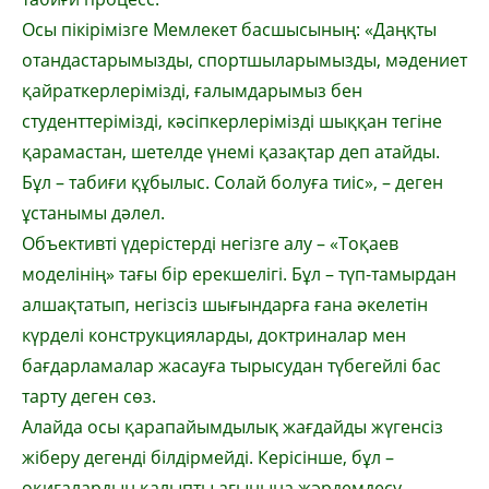
Осы пікірімізге Мемлекет басшысының: «Даңқты
отандастарымызды, спортшы­лары­мызды, мәдениет
қайраткерлерімізді, ғалым­дарымыз бен
студенттерімізді, кәсіп­кер­лері­мізді шыққан тегіне
қарамастан, шетелде үне­мі қазақтар деп атайды.
Бұл – табиғи құ­былыс. Солай болуға тиіс», – деген
ұстаны­мы дәлел.
Объективті үдерістерді негізге алу – «Тоқаев
моделінің» тағы бір ерекшелігі. Бұл – түп-тамырдан
алшақтатып, негізсіз шығын­дар­ға ғана әкелетін
күрделі конструкция­лар­ды, доктриналар мен
бағдарламалар жа­сауға тырысудан түбегейлі бас
тарту деген сөз.
Алайда осы қарапайымдылық жағдайды жүгенсіз
жіберу дегенді білдірмейді. Кері­сінше, бұл –
оқиғалардың қалыпты ағынына жәрдемдесу,