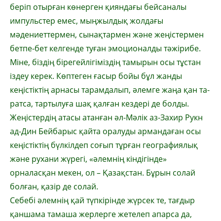
беріп отырған көнерген қияндағы бейсаналы
импульстер емес, мыңжылдық жолдағы
мәдениеттермен, сынақтармен және жеңістермен
бетпе-бет келгенде туған эмоционалды тәжі­ри­бе.
Міне, біздің бірегейлігіміздің та­мы­рын осы тұстан
іздеу керек. Көптеген ға­сыр бойы бұл жанды
кеңістіктің ар­насы тарамдалып, әлемге жаңа қан та­
рат­са, тартылуға шақ қалған кездері де болды.
Жеңістердің атасы атан­ған әл-Мә­лік аз-Захир Рукн
ад-Дин Бей­ба­рыс қай­та оралуды армандаған осы
кеңіс­тік­тің бүлкілдеп соғып тұрған геог­ра­фиялық
және рухани жүрегі, «әлемнің кін­дігінде»
орналасқан мекен, ол – Қазақ­стан. Бұрын солай
болған, қазір де солай.
Себебі әлемнің қай түпкірінде жүр­сек те, тағдыр
қаншама тамаша жерлерге же­телеп апарса да,