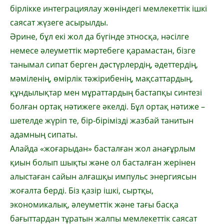
бірлікке интег­ра­циялау жөніндегі мемлекеттік ішкі
саясат жүзеге асырылды.
Әрине, бұл екі жол да бүгінде этносқа, нә­­сілге
немесе әлеуметтік мәртебеге қара­мас­тан, бізге
танымал сипат берген дәс­түр­лердің, әдеттердің,
мәміленің, өмірлік тәжі­рибенің, мақсаттардың,
құндылықтар мен мұраттардың бастапқы синтезі
болған ортақ нәтижеге әкелді. Бұл ортақ нәтиже –
шетелде жүріп те, бір-бірімізді жазбай танитын
адам­ның сипаты.
Алайда «жоғарыдан» басталған жол ана­ғұрлым
қиын болып шықты және ол бас­талған жерінен
алыстаған сайын алғашқы импульс энергиясын
жоғалта берді. Біз қазір ішкі, сыртқы,
экономикалық, әлеуметтік және тағы басқа
бағыттардан тұратын жал­пы мемлекеттік саясат