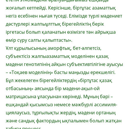
жоғалып кет­пейді. Керісінше, біртұтас азаматтық
не­гіз есебінен нығая түседі. Елімізде түрлі мә­дениет
дәстүрлері жалпыұлттық біре­гейліктің берік
іргетасы болып қаланатын өзімізге тән айрықша
өмір сүру салты қа­лыптасты».
Ұлт құрылысының аморфтық, бет-әл­петсіз,
субъектісіз жалпыазаматтық моде­лі­нен қазақ
мәдени генотипінің айқын субъек­тивтілігіне ауысуы
– «Тоқаев моделінің» басты маңызды ерекшелігі.
Бұл жекелеген бірегейліктердің «біртұтас қазақ
отбасының» аясында бір мәдени-ақыл-ой
матрицасына ұласуынан көрінеді. Мұның бәрі –
ешқандай қы­сымсыз немесе мәжбүрлі ассимиля­
ция­лаусыз, тұрғылықты жердің, мәдени орта­ның
және сандық фактордың ықпалы­мен болып жатқан
табиғи процесс.