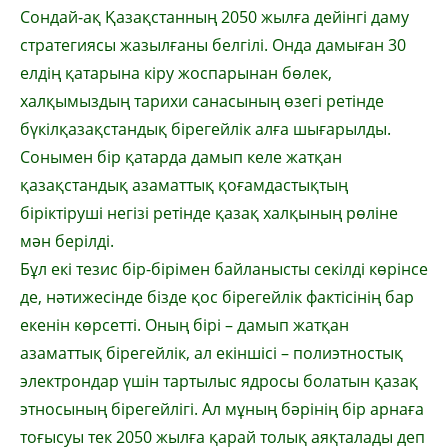
Сондай-ақ Қазақстанның 2050 жылға дейін­гі даму
стратегиясы жазылғаны белгілі. Онда дамыған 30
елдің қатарына кіру жос­парынан бөлек,
халқымыздың тарихи са­насының өзегі ретінде
бүкілқазақстандық бірегейлік алға шығарылды.
Сонымен бір қа­та­рда дамып келе жатқан
қазақстандық азаматтық қоғамдастықтың
біріктіруші негізі ретінде қазақ халқының рөліне
мән берілді.
Бұл екі тезис бір-бірімен байланысты секіл­ді көрінсе
де, нәтижесінде бізде қос бірегейлік фактісінің бар
екенін көрсетті. Оның бірі – дамып жатқан
азаматтық біре­гейлік, ал екіншісі – полиэтностық
электрон­дар үшін тартылыс ядросы болатын қазақ
этносының бірегейлігі. Ал мұның бәрінің бір арнаға
тоғысуы тек 2050 жылға қарай толық аяқталады деп