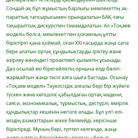
Сондай-ақ бұл жұмыстың барлығы мемлекеттің ақ­
параттық тапсырысымен орындалатын БАҚ-тағы
тақырыптық дискурспен тәмамда­латын. Ал «Тоқаев
моделі» болса, мемлекет пен қоғамның ұлтты
біріктіріп қана қоймай, оған ХХІ ғасырда жаңа сапа
бере алатын ортақ құндылықтарды іріктеу және
әзірлеу жөніндегі проактивті қызметін ұсынады.
Дәл осылай екі бірегейліктің орнына елді бө­ліп-
жармайтын жаңа тәсіл алға шыға бас­тады. Осынау
«Тоқаев моделі» Тәуелсіздік алға­лы бері бір жүйеге
түскен және көпшілік қа­былдаған ортақ мәдени,
саяси, экономи­ка­лық, тұрмыстық, дәстүрлі, өмірлік
құнды­лық­тар кешенін негізге алады. Бұл үлгі елі­
міздің азаматтарын жікке бөлмейді, кері­сін­ше
біріктіреді. Мұның бәрі, түптеп келгенде, жаңа
жалпыұлттық бірегейліктің іргетасы болып