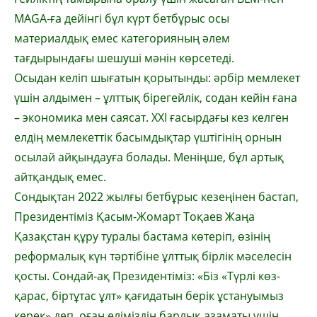
MAGA-ға дейінгі бұл күрт бетбұрыс осы
материалдық емес категория­ның әлем
тағдырындағы шешуші мәнін көр­сетеді.
Осыдан келіп шығатын қорытынды: әрбір мемлекет
үшін алдымен – ұлттық бірегейлік, содан кейін ғана
– экономика мен саясат. ХХІ ғасырдағы кез келген
елдің мемлекеттік басымдықтар үштігінің орнын
осылай айқындауға болады. Меніңше, бұл артық
айтқандық емес.
Сондықтан 2022 жылғы бетбұрыс кезеңінен бастап,
Президентіміз Қасым-Жомарт Тоқаев Жаңа
Қазақстан құру туралы бастама көтеріп, өзінің
реформалық күн тәртібіне ұлттық бірлік мәселесін
қос­ты. Сондай-ақ Президентіміз: «Біз «Түрлі көз­
қарас, біртұтас ұлт» қағидатын берік ұстануымыз
керек» деп, оған еліміздің бар­лық азаматы үшін