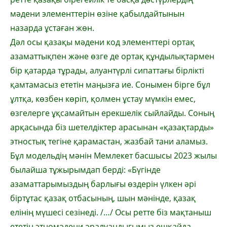
мәдени элементтерін өзіне қабылдайтынын
назарда ұстаған жөн.
Дәл осы қазақы мәдени код элементтері ортақ
азаматтықпен және өзге де ортақ құн­дылықтармен
бір қатарда тұрады, алуантүрлі сипаттағы бірлікті
қамтамасыз ететін маңыз­ға ие. Сонымен бірге бұл
ұлтқа, көзбен көріп, қолмен ұстау мүмкін емес,
өзгелерге ұқса­майтын ерекшелік сыйлайды. Соның
арқа­сында біз шетелдіктер арасынан «қазақ­тарды»
этностық тегіне қарамастан, жазбай тани аламыз.
Бұл модельдің мәнін Мемлекет басшысы 2023 жылы
былайша тұжырымдап берді: «Бү­гінде
азаматтарымыздың барлығы өзде­рін үлкен әрі
біртұтас қазақ отбасының, шын мәнінде, қазақ
елінің мүшесі сезінеді. /…/ Осы ретте біз мақтаныш
ететін этномә­дени әралуандығымыз ешқайда