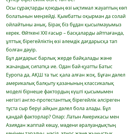
Осы сұрақтарды қоюдың өзі ықтимал жауап­тың көп
болатынын меңзейді. Қым­батты оқырман да солай
ойлайтыны анық. Бірақ біз бұдан қысылмауымыз
керек. Өйткені ХХІ ғасыр – басқаларды айтпа­ғанда,
ұлттық бірегейліктің өзі әлемдік дағдарысқа тап
болған дәуір.
Бұл дағдарыс барлық жерде байқалады және
жаһандық сипатқа ие. Одан бай-қуат­ты Батыс
Еуропа да, АҚШ та тыс қала алған жоқ. Бұған дәлел
америкалық балқыту қаза­нының классикалық
моделі бірнеше фактордың күшті қысымымен
негізгі англо-протестанттық бірегейлік әлсіреген
тұста сыр беруі айқын дәлел бола алады. Бұл
қандай факторлар? Олар: Латын Аме­рикасы мен
Азиядан жаппай көшу, мәдени әралуандықтың
кеңінен таралуы, нәсіл, этнос және жыныстық