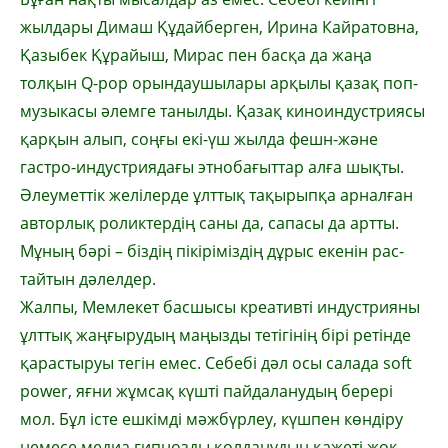
жылдары Димаш Құдайберген, Ирина Кайратовна,
Қазыбек Құрайыш, Мирас пен басқа да жаңа
толқын Q-pop орын­даушылары арқылы қазақ поп-
музы­касы әлемге таныл­ды. Қазақ киноин­дуст­риясы
қарқын алып, соңғы екі-үш жылда фешн-және
гастро-индустриядағы этно­бағыттар алға шықты.
Әлеуметтік желілерде ұлттық тақырыпқа ар­налған
авторлық роликтердің саны да, са­пасы да артты.
Мұ­ның бәрі – біздің пікірі­міздің дұрыс екенін рас­
тайтын дәлелдер.
Жалпы, Мемлекет басшысы креативті индустрияны
ұлттық жаңғырудың маңызды тетігінің бірі ретінде
қарастыруы тегін емес. Себебі дәл осы салада soft
power, яғни жұм­сақ күшті пайдаланудың берері
мол. Бұл істе ешкімді мәжбүрлеу, күшпен көндіру
немесе медиа гипнозды қолданудың қажеті жоқ.