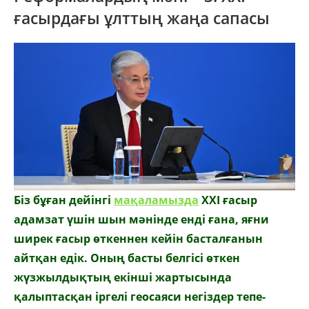
ғасырдағы ұлттың жаңа сапасы
Біз бұған дейінгі
мақаламызда
ХХІ ғасыр
адамзат үшін шын мәнінде енді ғана, яғни
ширек ғасыр өткеннен кейін басталғанын
айтқан едік. Оның басты белгісі өткен
жүзжылдықтың екінші жартысында
қалыптасқан іргелі геосаяси негіздер тепе-