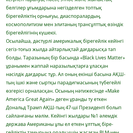
белгілер ұғым­да­рына негізделген топтық
бірегейліктің ор­нығуы, диаспоралардың,
космополитизм мен элитаның трансұлттық өзіндік
біре­гейлігінің күшеюі.
Осылайша, дәстүрлі америкалық біре­гей­лік кейінгі
сегіз-тоғыз жылда айтар­лық­тай дағдарысқа тап
болды. Таразының бір ба­сында «Black Lives Matter»
ұранымен жап­пай наразылықтарға ұласқан
нәсілдік дағдарыс тұр. Ал оның екінші басына АҚШ-
тың ішкі және сыртқы парадиг­масының түбегейлі
өзгерісі орналасқан. Осының нәтижесінде «Make
America Great Again» деген ұранды ту еткен
Дональд Трамп АҚШ-тың 47-ші Президенті болып
сайланғаны мәлім. Кейінгі жылдары №1 әлемдік
держава Американы ұлы ел еткен ұлттық біре­
гейліктің тамырына оралу үшін жасаған BLM-нен