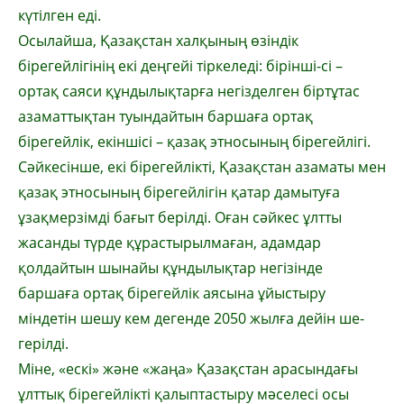
күтілген еді.
Осылайша, Қазақстан халқының өзіндік
бірегейлігінің екі деңгейі тіркеледі: бірінші-сі –
ортақ саяси құндылықтарға негізделген біртұтас
азаматтықтан туындайтын баршаға ортақ
бірегейлік, екіншісі – қазақ этносының бірегейлігі.
Сәйкесінше, екі бірегейлікті, Қа­зақстан азаматы мен
қазақ этносының біре­гейлігін қатар дамытуға
ұзақмерзімді бағыт берілді. Оған сәйкес ұлтты
жасанды түрде құрастырылмаған, адамдар
қолдайтын шынайы құндылықтар негізінде
баршаға ортақ бірегейлік аясына ұйыстыру
міндетін шешу кем дегенде 2050 жылға дейін ше­
герілді.
Міне, «ескі» және «жаңа» Қазақстан ара­сын­дағы
ұлттық бірегейлікті қалыптастыру мәселесі осы