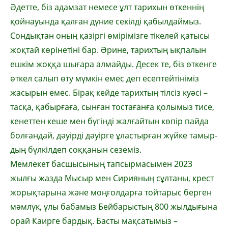
Әдетте, біз адамзат немесе ұлт тари­хын өткеннің
қойнауында қалған дү­ние се­кілді қабылдаймыз.
Сондықтан оның қазіргі өмі­рімізге тікелей қатысы
жоқ­тай көрі­не­тіні бар. Әрине, тарих­тың ықпа­лын
ешкім жоқ­қа шығара алмайды. Де­сек те, біз өткен­ге
өткел салып өту мүм­кін емес деп есептей­тіні­міз
жасырын емес. Бірақ кейде тарихтың тіл­сіз куәсі –
тас­қа, қабырғаға, сынған тос­та­ғанға қо­лы­мыз тисе,
кенеттен кеше мен бүгінді жал­ғайтын көпір пайда
бол­ған­дай, дәуір­ді дәуірге ұластырған жүйке та­мыр­­
дың бүлкілдеп соққанын сеземіз.
Мемлекет басшысының тапсыр­ма­сы­мен 2023
жылғы жазда Мысыр мен Си­рия­ның сұлтаны, крест
жорықтарына жә­не моң­ғолдарға тойтарыс берген
мәм­лүк, ұлы бабамыз Бейбарыстың 800 жыл­­­дығына
орай Каирге бардық. Басты мақ­сатымыз –