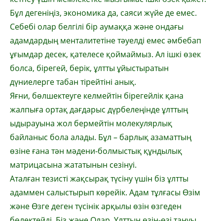
Бұл дегеніңіз, эко­но­мика да, саяси жүйе де емес.
Себебі олар бел­гілі бір аумаққа және ондағы
адамдар­дың менталитетіне тәуелді емес әмбебап
ұғымдар десек, қателесе қоймаймыз. Ал ішкі өзек
болса, бірегей, берік, ұлтты ұйыс­тыра­тын
дүниелерге табан тірейтіні анық.
Яғни, бөлшектеуге келмейтін бірегейлік қа­на
жалпыға ортақ дағдарыс дүрбелеңінде ұлт­тың
ыдырауына жол бермейтін мо­ле­кулярлық
байланыс бола алады. Бұл – бар­лық азаматтың
өзіне ғана тән мәдени-бол­мыстық құндылық
матрицасына жата­ты­нын сезінуі.
Аталған тезисті жақсырақ түсіну үшін біз ұлтты
адаммен салыстырып көрейік. Адам тұлғасы Өзім
және Өзге деген түсінік ар­қы­лы өзін өзгеден
бөлектейді. Біз және Олар. Ұлттың өзін-өзі тануы