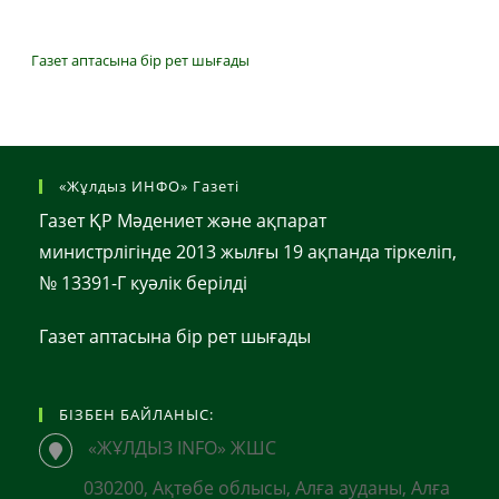
Газет аптасына бір рет шығады
«Жұлдыз ИНФО» Газеті
Газет ҚР Мәдениет және ақпарат
министрлігінде 2013 жылғы 19 ақпанда тіркеліп,
№ 13391-Г куәлік берілді
Газет аптасына бір рет шығады
БІЗБЕН БАЙЛАНЫС:
«ЖҰЛДЫЗ INFO» ЖШС
030200, Ақтөбе облысы, Алға ауданы, Алға