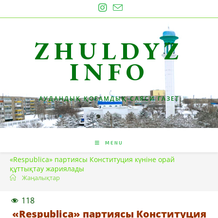
Skip
to
content
ZHULDYZ
INFO
АУДАНДЫҚ ҚОҒАМДЫҚ-САЯСИ ГАЗЕТ
MENU
«Respublica» партиясы Конституция күніне орай
құттықтау жариялады
Жаңалықтар
118
«Respublica» партиясы Конституция