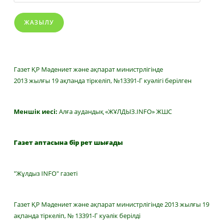
ЖАЗЫЛУ
Газет ҚР Мәдениет және ақпарат министрлігінде
2013 жылғы 19 ақпанда тіркеліп, №13391-Г куәлігі берілген
Меншік иесі:
Алға аудандық «ЖҰЛДЫЗ.INFO» ЖШС
Газет аптасына бір рет шығады
"Жұлдыз INFO" газеті
Газет ҚР Мәдениет және ақпарат министрлігінде 2013 жылғы 19
ақпанда тіркеліп, № 13391-Г куәлік берілді