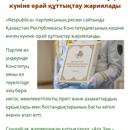
күніне орай құттықтау жариялады
«Respublica» партиясының ресми сайтында
Қазақстан Республикасы Конституциясының күшіне
енген күніне орай құттықтау жарияланды.
Партия өз
үндеуінде
Конституц
ияны ел
тәуелсіздіг
інің берік
негізі, мемлекеттіліктің тірегі және азаматтардың
құқықтары мен бостандықтарының басты кепілі
екенін атап өтті.
Сондай-ақ жарияланған құттықтауда: «Ата Заң –