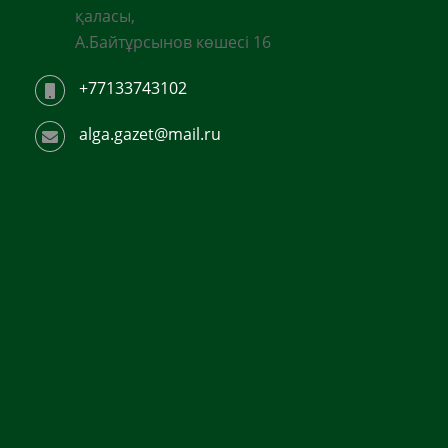
қаласы,
А.Байтұрсынов көшесі 16
+77133743102
alga.gazet@mail.ru