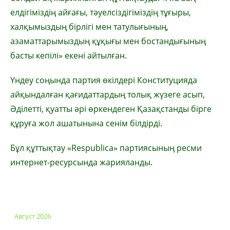
елдігіміздің айғағы, тәуелсіздігіміздің тұғыры,
халқымыздың бірлігі мен татулығының,
азаматтарымыздың құқығы мен бостандығының
басты кепілі» екені айтылған.
Үндеу соңында партия өкілдері Конституцияда
айқындалған қағидаттардың толық жүзеге асып,
Әділетті, қуатты әрі өркендеген Қазақстанды бірге
құруға жол ашатынына сенім білдірді.
Бұл құттықтау «Respublica» партиясының ресми
интернет-ресурсында жарияланды.
Август 2026