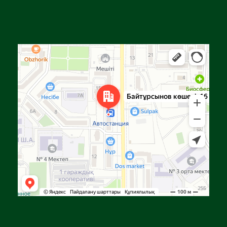
Алға
Яндекс Карталар — көлік, навигация, орындарды іздеу