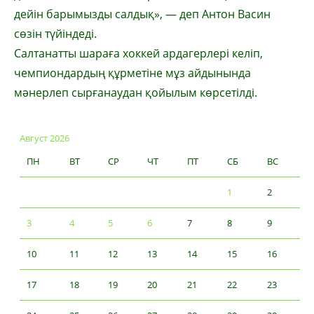
дейін барымызды салдық», — деп Антон Васин
сөзін түйіндеді.
Салтанатты шараға хоккей ардагерлері келіп,
чемпиондардың құрметіне мұз айдынында
мәнерлеп сырғанаудан қойылым көрсетілді.
Август 2026
ПН
ВТ
СР
ЧТ
ПТ
СБ
ВС
1
2
3
4
5
6
7
8
9
10
11
12
13
14
15
16
17
18
19
20
21
22
23