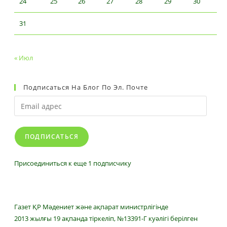
24
25
26
27
28
29
30
31
« Июл
Подписаться На Блог По Эл. Почте
Email
адрес
ПОДПИСАТЬСЯ
Присоединиться к еще 1 подписчику
Газет ҚР Мәдениет және ақпарат министрлігінде
2013 жылғы 19 ақпанда тіркеліп, №13391-Г куәлігі берілген