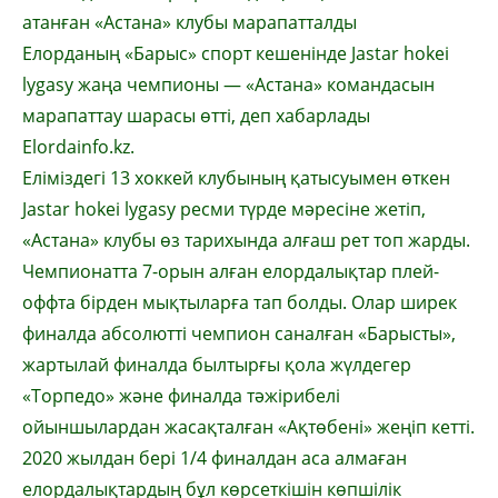
атанған «Астана» клубы марапатталды
Елорданың «Барыс» спорт кешенінде Jastar hokei
lygasy жаңа чемпионы — «Астана» командасын
марапаттау шарасы өтті, деп хабарлады
Elordainfo.kz.
Еліміздегі 13 хоккей клубының қатысуымен өткен
Jastar hokei lygasy ресми түрде мәресіне жетіп,
«Астана» клубы өз тарихында алғаш рет топ жарды.
Чемпионатта 7-орын алған елордалықтар плей-
оффта бірден мықтыларға тап болды. Олар ширек
финалда абсолютті чемпион саналған «Барысты»,
жартылай финалда былтырғы қола жүлдегер
«Торпедо» және финалда тәжірибелі
ойыншылардан жасақталған «Ақтөбені» жеңіп кетті.
2020 жылдан бері 1/4 финалдан аса алмаған
елордалықтардың бұл көрсеткішін көпшілік