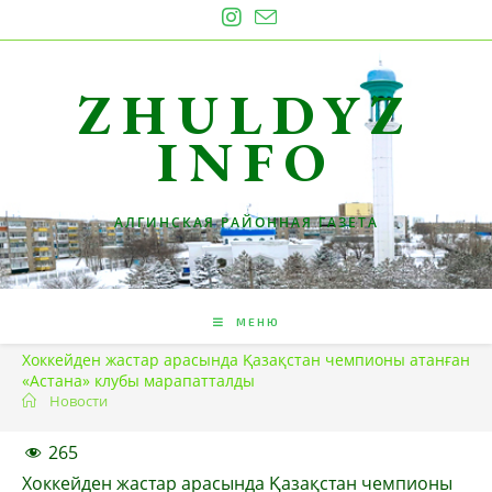
Перейти
к
содержимому
ZHULDYZ
INFO
АЛГИНСКАЯ РАЙОННАЯ ГАЗЕТА
МЕНЮ
Хоккейден жастар арасында Қазақстан чемпионы атанған
«Астана» клубы марапатталды
Новости
265
Хоккейден жастар арасында Қазақстан чемпионы