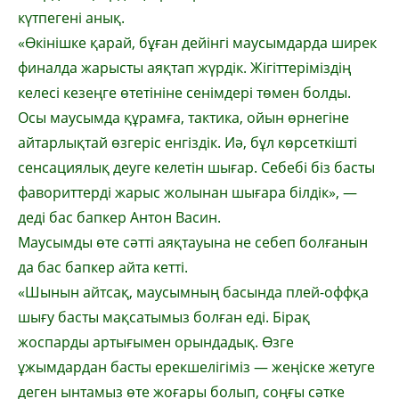
күтпегені анық.
«Өкінішке қарай, бұған дейінгі маусымдарда ширек
финалда жарысты аяқтап жүрдік. Жігіттеріміздің
келесі кезеңге өтетініне сенімдері төмен болды.
Осы маусымда құрамға, тактика, ойын өрнегіне
айтарлықтай өзгеріс енгіздік. Иә, бұл көрсеткішті
сенсациялық деуге келетін шығар. Себебі біз басты
фавориттерді жарыс жолынан шығара білдік», —
деді бас бапкер Антон Васин.
Маусымды өте сәтті аяқтауына не себеп болғанын
да бас бапкер айта кетті.
«Шынын айтсақ, маусымның басында плей-оффқа
шығу басты мақсатымыз болған еді. Бірақ
жоспарды артығымен орындадық. Өзге
ұжымдардан басты ерекшелігіміз — жеңіске жетуге
деген ынтамыз өте жоғары болып, соңғы сәтке