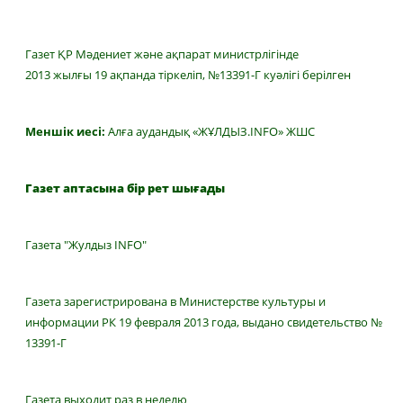
Газет ҚР Мәдениет және ақпарат министрлігінде
2013 жылғы 19 ақпанда тіркеліп, №13391-Г куәлігі берілген
Меншік иесі:
Алға аудандық «ЖҰЛДЫЗ.INFO» ЖШС
Газет аптасына бір рет шығады
Газета "Жулдыз INFO"
Газета зарегистрирована в Министерстве культуры и
информации РК 19 февраля 2013 года, выдано свидетельство №
13391-Г
Газета выходит раз в неделю