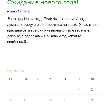
Ожидание нового года!
6 января, 2024
Я так жду Новый год! Если бы вы знали! Иногда
думаю, что жду его сильнее всех на свете! У нас много
праздников, и все они мне нравится, все весёлые,
добрые, с подарками. Но Новый год какой то
особенный....
Август 2026
ПН
ВТ
СР
ЧТ
ПТ
СБ
ВС
1
2
3
4
5
6
7
8
9