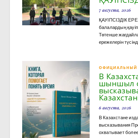
7 августа, 2026
ҚАУІПСІЗДІК ЕРЕ
балалардың қауіпс
Төтенше жағдайла
ережелерін түсін
ОФИЦИАЛЬНЫЙ
В Казахст
шыншыл с
высказыв
Казахстан
6 августа, 2026
В Казахстане изд
высказывания Пр
охватывает более