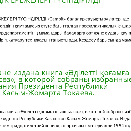
ЖЕЛЕРІ ТҮСІНДІРІЛДІ «Campit» балалар сауықтыру лагерінде
іздігін қамтамасыз етуге бағытталған профилактикалық іс-шара
р департаментінің мамандары балаларға өрт және судағы қауіп
діріп, құтқару техникасын таныстырды. Кездесу барысында мама
ане издана книга «Әділетті қоғамға
өз», в которой собраны избранны
ания Президента Республики
 Касым-Жомарта Токаева.
ана книга «Әділетті қоғамға шыншыл сөз», в которой собраны и
езидента Республики Казахстан Касым-Жомарта Токаева. Изда
 чем тридцатилетний период, от архивных материалов 1994 год