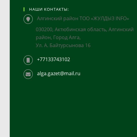
НАШИ КОНТАКТЫ:
Алгинский район ТОО «ЖУЛДЫЗ INFO»
030200, Актюбинская область, Алгинский
район, Город Алга,
Ул. А. Байтурсынова 16
+77133743102
alga.gazet@mail.ru