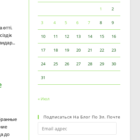
1
2
3
4
5
6
7
8
9
 өтті.
сіздік
10
11
12
13
14
15
16
ндар...
17
18
19
20
21
22
23
24
25
26
27
28
29
30
31
е
« Июл
Подписаться На Блог По Эл. Почте
збранные
ние
а до