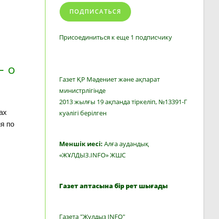
ПОДПИСАТЬСЯ
Присоединиться к еще 1 подписчику
— о
Газет ҚР Мәдениет және ақпарат
министрлігінде
2013 жылғы 19 ақпанда тіркеліп, №13391-Г
ах
куәлігі берілген
я по
Меншік иесі:
Алға аудандық
«ЖҰЛДЫЗ.INFO» ЖШС
Газет аптасына бір рет шығады
Газета "Жулдыз INFO"