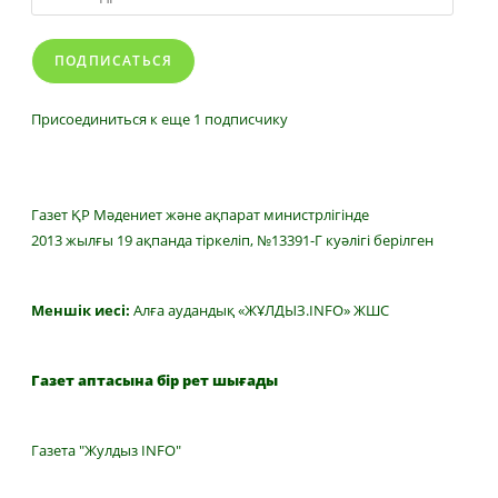
адрес
ПОДПИСАТЬСЯ
Присоединиться к еще 1 подписчику
Газет ҚР Мәдениет және ақпарат министрлігінде
2013 жылғы 19 ақпанда тіркеліп, №13391-Г куәлігі берілген
Меншік иесі:
Алға аудандық «ЖҰЛДЫЗ.INFO» ЖШС
Газет аптасына бір рет шығады
Газета "Жулдыз INFO"