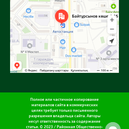
Полное или частичное копирование
материалов сайта в коммерческих
целях требует только письменного
разрешения владельца сайта. Авторы
несут ответственность за содержание
статьи. © 2023 / Районная Общественно-