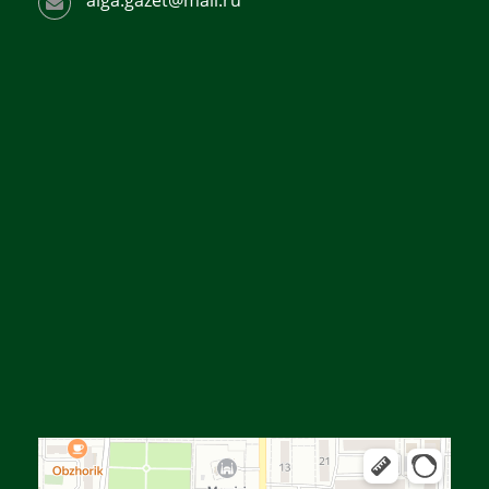
alga.gazet@mail.ru
Алга
Улица Байтурсынова, 16 — Яндекс Карты