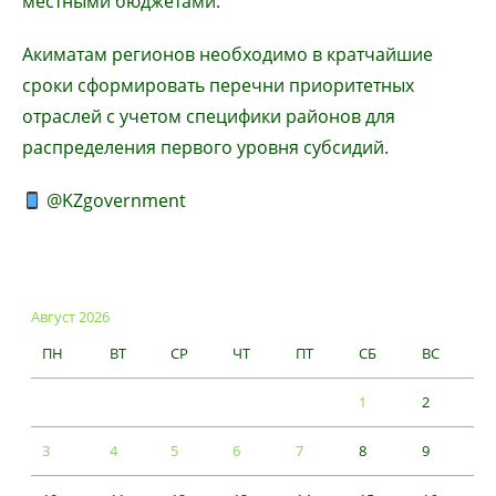
местными бюджетами.
Акиматам регионов необходимо в кратчайшие
сроки сформировать перечни приоритетных
отраслей с учетом специфики районов для
распределения первого уровня субсидий.
@KZgovernment
Август 2026
ПН
ВТ
СР
ЧТ
ПТ
СБ
ВС
1
2
3
4
5
6
7
8
9