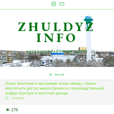
Перейти
к
содержимому
ZHULDYZ
INFO
АЛГИНСКАЯ РАЙОННАЯ ГАЗЕТА
МЕНЮ
Олжас Бектенов о программе «Іскер аймақ»: Нужно
обеспечить доступ малого бизнеса к производственной
инфраструктуре и льготной аренде
Социум
276