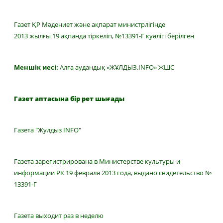
Газет ҚР Мәдениет және ақпарат министрлігінде
2013 жылғы 19 ақпанда тіркеліп, №13391-Г куәлігі берілген
Меншік иесі:
Алға аудандық «ЖҰЛДЫЗ.INFO» ЖШС
Газет аптасына бір рет шығады
Газета "Жулдыз INFO"
Газета зарегистрирована в Министерстве культуры и
информации РК 19 февраля 2013 года, выдано свидетельство №
13391-Г
Газета выходит раз в неделю