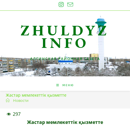
Перейти
к
содержимому
ZHULDYZ
INFO
АЛГИНСКАЯ РАЙОННАЯ ГАЗЕТА
МЕНЮ
Жастар мемлекеттік қызметте
Новости
297
Жастар мемлекеттік қызметте