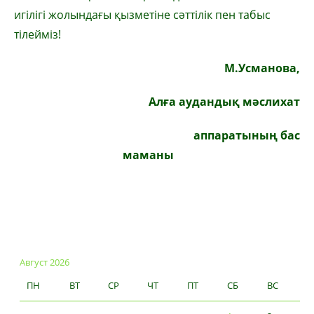
игілігі жолындағы қызметіне сәттілік пен табыс
тілейміз!
М.Усманова,
Алға аудандық мәслихат
аппаратының бас
маманы
Август 2026
ПН
ВТ
СР
ЧТ
ПТ
СБ
ВС