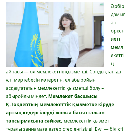
Әрбір
дамығ
ан
өркен
иетті
мемл
екетті
ң
айнасы — ол мемлекеттік қызметші. Сондықтан да
ұлт мәртебесін көтеретін, ел абыройын
асқақтататын мемлекеттік қызметші болу –
абыройлы міндет.
Мемлекет басшысы
Қ.Тоқаевтың мемлекеттік қызметке кіруде
артық кедергілерді жоюға бағытталған
тапсырмасына сәйкес,
мемлекеттік қызмет
туралы заңнамаға өзгерістер енгізілді. Бұл — білікті