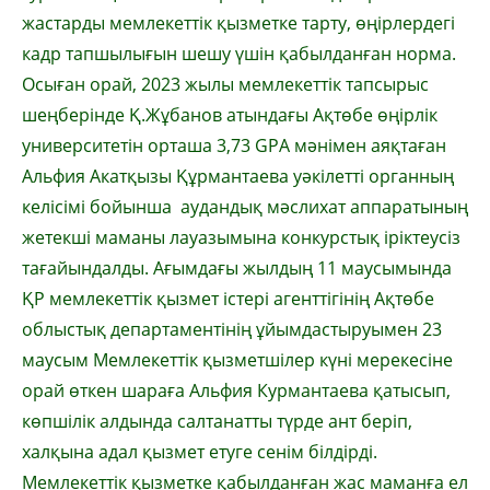
жастарды мемлекеттік қызметке тарту, өңірлердегі
кадр тапшылығын шешу үшін қабылданған норма.
Осыған орай, 2023 жылы мемлекеттік тапсырыс
шеңберінде Қ.Жұбанов атындағы Ақтөбе өңірлік
университетін орташа 3,73 GPA мәнімен аяқтаған
Альфия Акатқызы Құрмантаева уәкілетті органның
келісімі бойынша аудандық мәслихат аппаратының
жетекші маманы лауазымына конкурстық іріктеусіз
тағайындалды. Ағымдағы жылдың 11 маусымында
ҚР мемлекеттік қызмет істері агенттігінің Ақтөбе
облыстық департаментінің ұйымдастыруымен 23
маусым Мемлекеттік қызметшілер күні мерекесіне
орай өткен шараға Альфия Курмантаева қатысып,
көпшілік алдында салтанатты түрде ант беріп,
халқына адал қызмет етуге сенім білдірді.
Мемлекеттік қызметке қабылданған жас маманға ел