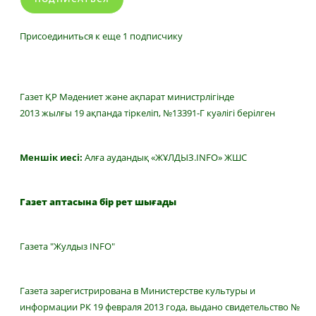
Присоединиться к еще 1 подписчику
Газет ҚР Мәдениет және ақпарат министрлігінде
2013 жылғы 19 ақпанда тіркеліп, №13391-Г куәлігі берілген
Меншік иесі:
Алға аудандық «ЖҰЛДЫЗ.INFO» ЖШС
Газет аптасына бір рет шығады
Газета "Жулдыз INFO"
Газета зарегистрирована в Министерстве культуры и
информации РК 19 февраля 2013 года, выдано свидетельство №