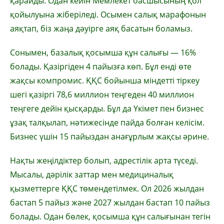
қарайды. Одан кейін Мемлекет басшысының қол
қойылуына жіберіледі. Осымен салық марафонын
аяқтап, біз жаңа дәуірге аяқ басатын боламыз.
Сонымен, базалық қосымша құн салығы — 16%
болады. Қазіргіден 4 пайызға көп. Бұл енді өте
жақсы компромис. ҚҚС бойынша міндетті тіркеу
шегі қазіргі 78,6 миллион теңгеден 40 миллион
теңгеге дейін қысқарды. Бұл да Үкімет пен бизнес
ұзақ талқылап, нәтижесінде пайда болған келісім.
Бизнес үшін 15 пайыздан анағұрлым жақсы әрине.
Нақты жеңілдіктер болып, адрестілік арта түседі.
Мысалы, дәрілік заттар мен медициналық
қызметтерге ҚҚС төмендетілмек. Ол 2026 жылдан
бастап 5 пайыз және 2027 жылдан бастап 10 пайыз
болады. Одан бөлек, қосымша құн салығынан тегін