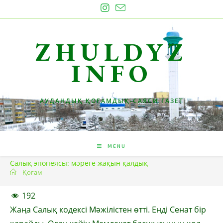
Skip
to
content
ZHULDYZ
INFO
АУДАНДЫҚ ҚОҒАМДЫҚ-САЯСИ ГАЗЕТ
MENU
Салық эпопеясы: мәреге жақын қалдық
Қоғам
192
Жаңа Салық кодексі Мәжілістен өтті. Енді Сенат бір