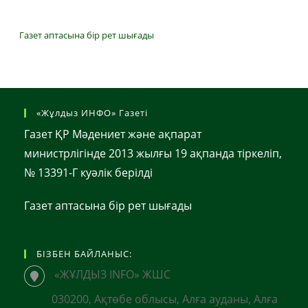
Газет аптасына бір рет шығады
«Жұлдыз ИНФО» Газеті
Газет ҚР Мәдениет және ақпарат
министрлігінде 2013 жылғы 19 ақпанда тіркеліп,
№ 13391-Г куәлік берілді
Газет аптасына бір рет шығады
БІЗБЕН БАЙЛАНЫС:
«ЖҰЛДЫЗ INFO» ЖШС
030200, Ақтөбе облысы, Алға ауданы, Алға