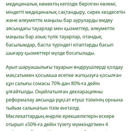
медициналық көмектің кепілдік берілген көлемі,
міндетті медициналық сақтандыру, сирек кездесетін
және әлеуметтік маңызы бар ауруларды емдеу
аясындағы тауарлар мен қызметтер, әлеуметтік
маңызы бар азық-түлік тауарлар, отандық
басылымдар, баспа түріндегі кітаптарды басып
шығару қызметтері мүлде босатылады.
Ауыл шаруашылығы тауарын өндірушілерді қолдау
мақсатымен қосымша есепке жатқызуға қосылған
құн салығы сомасы 70%-дан 80%-ға дейін
ұлғайтылды. Оңайлатылған декларацияны
реформалау аясында рұқсат етуші тізімінің орнына
тыйым салынатын тізім енгізілді.
Мәслихаттардың өңірлік ерекшеліктерін ескере
отырып ±50%-ға дейін түзету мүмкіндігімен 4