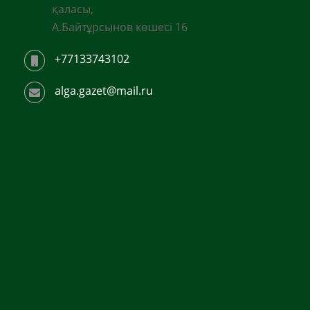
қаласы,
А.Байтұрсынов көшесі 16
+77133743102
alga.gazet@mail.ru