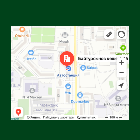
Алға
Яндекс Карталар — көлік, навигация, орындарды іздеу