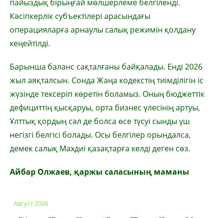
пайыздық бірыңғай мөлшерлеме белгіленді.
Кәсіпкерлік субъектілері арасындағы
операцияларға арнаулы салық режимін қолдану
кеңейтілді.
Барынша баланс сақталғаны байқалады. Енді 2026
жыл аяқталсын. Сонда Жаңа кодекстің тиімділігін іс
жүзінде тексеріп көретін боламыз. Оның бюджеттік
дефициттің қысқаруы, орта бизнес үлесінің артуы,
Ұлттық қордың сәл де болса өсе түсуі сынды үш
негізгі белгісі болады. Осы белгілер орындалса,
демек салық Махдиі қазақтарға келді деген сөз.
Айбар Олжаев, қаржы саласының маманы
Август 2026