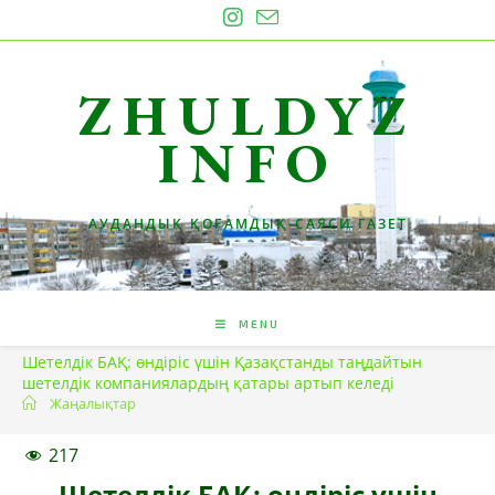
Skip
to
content
ZHULDYZ
INFO
АУДАНДЫҚ ҚОҒАМДЫҚ-САЯСИ ГАЗЕТ
MENU
Шетелдік БАҚ: өндіріс үшін Қазақстанды таңдайтын
шетелдік компаниялардың қатары артып келеді
Жаңалықтар
217
Шетелдік БАҚ: өндіріс үшін