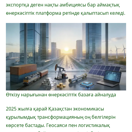
экспортқа деген нақты амбициясы бар аймақтық
өнеркәсіптік платформа ретінде қалыптасып келеді.
Өткізу нарығынан өнеркәсіптік базаға айналуда
2025 жылға қарай Қазақстан экономикасы
құрылымдық трансформацияның оң белгілерін
көрсете бастады. Геосаяси пен логистикалық