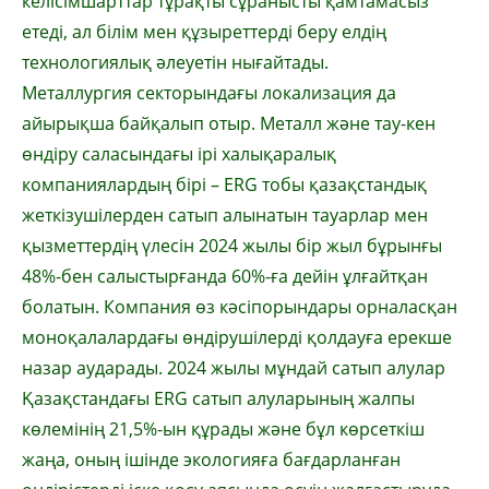
келісімшарттар тұрақты сұранысты қамтамасыз
етеді, ал білім мен құзыреттерді беру елдің
технологиялық әлеуетін нығайтады.
Металлургия секторындағы локализация да
айырықша байқалып отыр. Металл және тау-кен
өндіру саласындағы ірі халықаралық
компаниялардың бірі – ERG тобы қазақстандық
жеткізушілерден сатып алынатын тауарлар мен
қызметтердің үлесін 2024 жылы бір жыл бұрынғы
48%-бен салыстырғанда 60%-ға дейін ұлғайтқан
болатын. Компания өз кәсіпорындары орналасқан
моноқалалардағы өндірушілерді қолдауға ерекше
назар аударады. 2024 жылы мұндай сатып алулар
Қазақстандағы ERG сатып алуларының жалпы
көлемінің 21,5%-ын құрады және бұл көрсеткіш
жаңа, оның ішінде экологияға бағдарланған