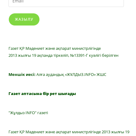
ЖАЗЫЛУ
Газет ҚР Мәдениет және ақпарат министрлігінде
2013 жылғы 19 ақпанда тіркеліп, №13391-Г куәлігі берілген
Меншік иесі:
Алға аудандық «ЖҰЛДЫЗ.INFO» ЖШС
Газет аптасына бір рет шығады
"Жұлдыз INFO" газеті
Газет ҚР Мәдениет және ақпарат министрлігінде 2013 жылғы 19