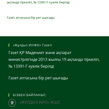
ақпанда тіркеліп, № 13391-Г куәлік берілді
Газет аптасына бір рет шығады
«Жұлдыз ИНФО» Газеті
Газет ҚР Мәдениет және ақпарат
министрлігінде 2013 жылғы 19 ақпанда тіркеліп,
№ 13391-Г куәлік берілді
Газет аптасына бір рет шығады
БІЗБЕН БАЙЛАНЫС:
«ЖҰЛДЫЗ INFO» ЖШС