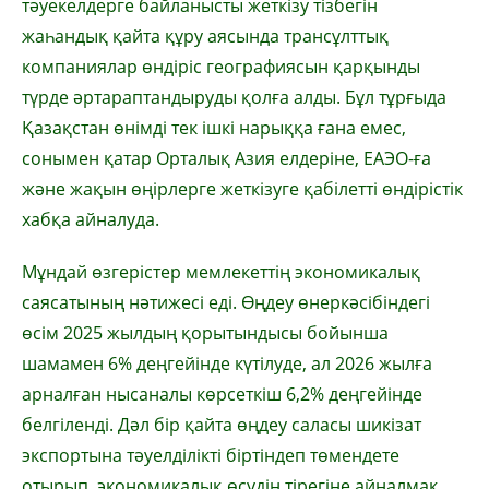
тәуекелдерге байланысты жеткізу тізбегін
жаһандық қайта құру аясында трансұлттық
компаниялар өндіріс географиясын қарқынды
түрде әртараптандыруды қолға алды. Бұл тұрғыда
Қазақстан өнімді тек ішкі нарыққа ғана емес,
сонымен қатар Орталық Азия елдеріне, ЕАЭО-ға
және жақын өңірлерге жеткізуге қабілетті өндірістік
хабқа айналуда.
Мұндай өзгерістер мемлекеттің экономикалық
саясатының нәтижесі еді. Өңдеу өнеркәсібіндегі
өсім 2025 жылдың қорытындысы бойынша
шамамен 6% деңгейінде күтілуде, ал 2026 жылға
арналған нысаналы көрсеткіш 6,2% деңгейінде
белгіленді. Дәл бір қайта өңдеу саласы шикізат
экспортына тәуелділікті біртіндеп төмендете
отырып, экономикалық өсудің тірегіне айналмақ.