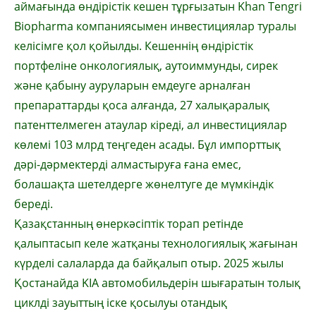
аймағында өндірістік кешен тұрғызатын Khan Tengri
Biopharma компаниясымен инвестициялар туралы
келісімге қол қойылды. Кешеннің өндірістік
портфеліне онкологиялық, аутоиммунды, сирек
және қабыну ауруларын емдеуге арналған
препараттарды қоса алғанда, 27 халықаралық
патенттелмеген атаулар кіреді, ал инвестициялар
көлемі 103 млрд теңгеден асады. Бұл импорттық
дәрі-дәрмектерді алмастыруға ғана емес,
болашақта шетелдерге жөнелтуге де мүмкіндік
береді.
Қазақстанның өнеркәсіптік торап ретінде
қалыптасып келе жатқаны технологиялық жағынан
күрделі салаларда да байқалып отыр. 2025 жылы
Қостанайда KIA автомобильдерін шығаратын толық
циклді зауыттың іске қосылуы отандық