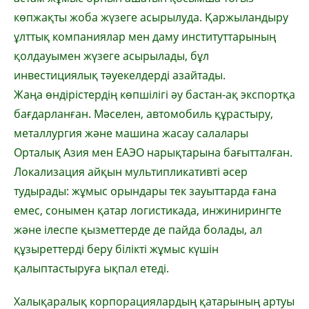
көпжақты жоба жүзеге асырылуда. Қаржыландыру
ұлттық компаниялар мен даму институттарының
қолдауымен жүзеге асырылады, бұл
инвестициялық тәуекелдерді азайтады.
Жаңа өндірістердің көпшілігі әу бастан-ақ экспортқа
бағдарланған. Мәселен, автомобиль құрастыру,
металлургия және машина жасау салалары
Орталық Азия мен ЕАЭО нарықтарына бағытталған.
Локализация айқын мультипликативті әсер
тудырады: жұмыс орындары тек зауыттарда ғана
емес, сонымен қатар логистикада, инжинирингте
және ілеспе қызметтерде де пайда болады, ал
құзыреттерді беру білікті жұмыс күшін
қалыптастыруға ықпал етеді.
Халықаралық корпорациялардың қатарының артуы