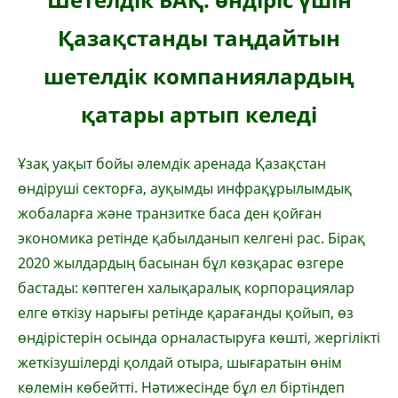
Қазақстанды таңдайтын
шетелдік компаниялардың
қатары артып келеді
Ұзақ уақыт бойы әлемдік аренада Қазақстан
өндіруші секторға, ауқымды инфрақұрылымдық
жобаларға және транзитке баса ден қойған
экономика ретінде қабылданып келгені рас. Бірақ
2020 жылдардың басынан бұл көзқарас өзгере
бастады: көптеген халықаралық корпорациялар
елге өткізу нарығы ретінде қарағанды қойып, өз
өндірістерін осында орналастыруға көшті, жергілікті
жеткізушілерді қолдай отыра, шығаратын өнім
көлемін көбейтті. Нәтижесінде бұл ел біртіндеп