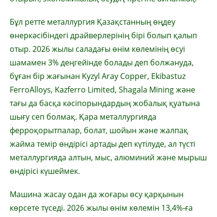
Бұл ретте металлургия Қазақстанның өңдеу
өнеркәсібіндегі драйверлерінің бірі болып қалып
отыр. 2026 жылы саладағы өнім көлемінің өсуі
шамамен 3% деңгейінде болады деп болжануда,
бұған бір жағынан Kyzyl Aray Copper, Ekibastuz
FerroAlloys, Kazferro Limited, Shagala Mining және
тағы да басқа кәсіпорындардың жобалық қуатына
шығу сеп болмақ. Қара металлургияда
ферроқорытпалар, болат, шойын және жалпақ
жайма темір өндірісі артады деп күтілуде, ал түсті
металлургияда алтын, мыс, алюминий және мырыш
өндірісі күшеймек.
Машина жасау одан да жоғары өсу қарқынын
көрсете түседі. 2026 жылы өнім көлемін 13,4%-ға