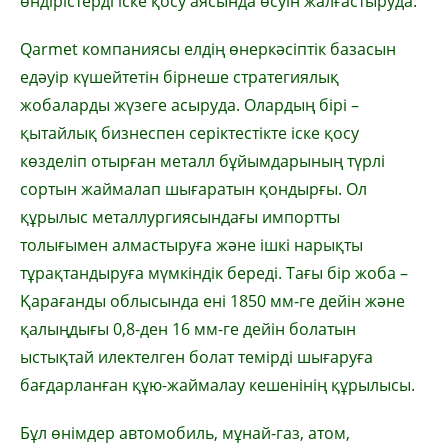
өндірістерді іске қосу аясында өсуін жалғастыруда.
Qarmet компаниясы елдің өнеркәсіптік базасын
едәуір күшейтетін бірнеше стратегиялық
жобаларды жүзеге асыруда. Олардың бірі –
қытайлық бизнеспен серіктестікте іске қосу
көзделіп отырған металл бұйымдарының түрлі
сортын жаймалап шығаратын қондырғы. Ол
құрылыс металлургиясындағы импортты
толығымен алмастыруға және ішкі нарықты
тұрақтандыруға мүмкіндік береді. Тағы бір жоба –
Қарағанды облысында ені 1850 мм-ге дейін және
қалыңдығы 0,8-ден 16 мм-ге дейін болатын
ыстықтай илектелген болат темірді шығаруға
бағдарланған құю-жаймалау кешенінің құрылысы.
Бұл өнімдер автомобиль, мұнай-газ, атом,