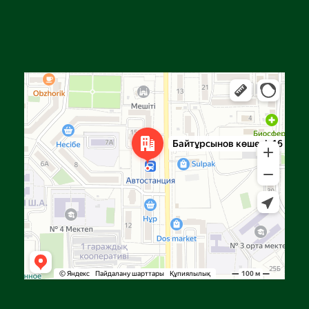
Алға
Яндекс Карталар — көлік, навигация, орындарды іздеу