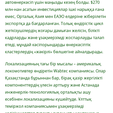
автоөнеркәсіп үшін маңызды кезең болды. $270
млн-нан асатын инвестициялар ішкі нарыққа ғана
емес, Орталық Азия мен ЕАЭО елдеріне жіберілетін
экспортқа да бағдарланған. Толық өндірістік цикл
жеткізушілердің жоғары дамыған желісін, білікті
кадрларды және ұзақмерзімді жоспарлауды талап
етеді, мұндай кәсіпорындарды өнеркәсіптік
кластерлердің «жәкірлі» бөлшегіне айналдырады.
Локализацияның тағы бір мысалы – америкалық
локомотивтер өндіретін Wabtec компаниясы. Олар
Қазақстанда бұрыннан бар, бірақ қазір жергілікті
компоненттердің үлесін арттыру және Астанада
инженерлік-технологиялық орталықты ашу
есебінен локализацияны күшейтуде. Ұлттық
теміржол компаниясымен ұзақмерзімді