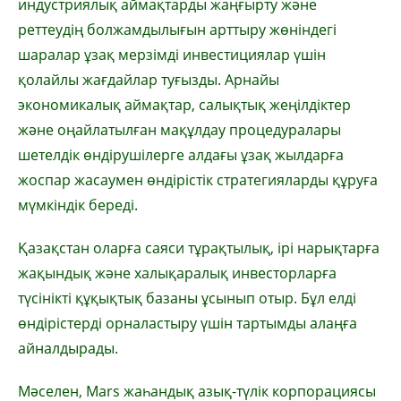
индустриялық аймақтарды жаңғырту және
реттеудің болжамдылығын арттыру жөніндегі
шаралар ұзақ мерзімді инвестициялар үшін
қолайлы жағдайлар туғызды. Арнайы
экономикалық аймақтар, салықтық жеңілдіктер
және оңайлатылған мақұлдау процедуралары
шетелдік өндірушілерге алдағы ұзақ жылдарға
жоспар жасаумен өндірістік стратегияларды құруға
мүмкіндік береді.
Қазақстан оларға саяси тұрақтылық, ірі нарықтарға
жақындық және халықаралық инвесторларға
түсінікті құқықтық базаны ұсынып отыр. Бұл елді
өндірістерді орналастыру үшін тартымды алаңға
айналдырады.
Мәселен, Mars жаһандық азық-түлік корпорациясы