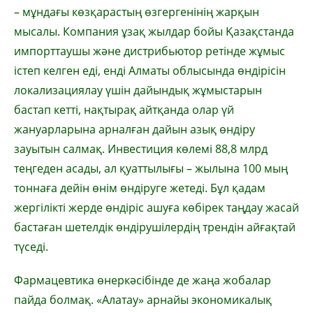
– мұндағы көзқарастың өзгергенінің жарқын
мысалы. Компания ұзақ жылдар бойы Қазақстанда
импорттаушы және дистрибьютор ретінде жұмыс
істеп келген еді, енді Алматы облысында өндірісін
локализациялау үшін дайындық жұмыстарын
бастап кетті, нақтырақ айтқанда олар үй
жануарларына арналған дайын азық өндіру
зауытын салмақ. Инвестиция көлемі 88,8 млрд
теңгеден асады, ал қуаттылығы – жылына 100 мың
тоннаға дейін өнім өндіруге жетеді. Бұл қадам
жергілікті жерде өндіріс ашуға көбірек таңдау жасай
бастаған шетелдік өндірушілердің трендін айғақтай
түседі.
Фармацевтика өнеркәсібінде де жаңа жобалар
пайда болмақ. «Алатау» арнайы экономикалық