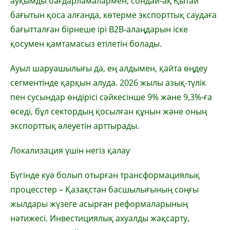
ауқымды бағдарламалармен, сондай-ақ Қытай
бағытын қоса алғанда, көтерме экспорттық саудаға
бағытталған бірнеше ірі B2B-алаңдарын іске
қосумен қамтамасыз етілетін болады.
Ауыл шаруашылығы да, ең алдымен, қайта өңдеу
сегментінде қарқын алуда. 2026 жылы азық-түлік
пен сусындар өндірісі сәйкесінше 9% және 9,3%-ға
өседі, бұл сектордың қосылған құнын және оның
экспорттық әлеуетін арттырады.
Локализация үшін негіз қалау
Бүгінде куә болып отырған трансформациялық
процесстер – Қазақстан басшылығының соңғы
жылдары жүзеге асырған реформаларының
нәтижесі. Инвестициялық ахуалды жақсарту,