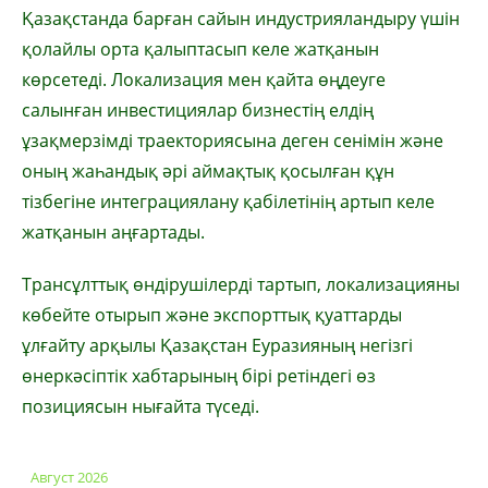
Қазақстанда барған сайын индустрияландыру үшін
қолайлы орта қалыптасып келе жатқанын
көрсетеді. Локализация мен қайта өңдеуге
салынған инвестициялар бизнестің елдің
ұзақмерзімді траекториясына деген сенімін және
оның жаһандық әрі аймақтық қосылған құн
тізбегіне интеграциялану қабілетінің артып келе
жатқанын аңғартады.
Трансұлттық өндірушілерді тартып, локализацияны
көбейте отырып және экспорттық қуаттарды
ұлғайту арқылы Қазақстан Еуразияның негізгі
өнеркәсіптік хабтарының бірі ретіндегі өз
позициясын нығайта түседі.
Август 2026