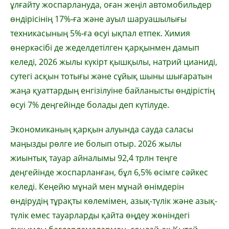
ұлғайту жоспарлануда, оған жеңіл автомобильдер
өндірісінің 17%-ға және ауыл шаруашылығы
техникасының 5%-ға өсуі ықпал етпек. Химия
өнеркәсібі де жеделдетілген қарқынмен дамып
келеді, 2026 жылы күкірт қышқылы, натрий цианиді,
сутегі асқын тотығы және сұйық шыны шығаратын
жаңа қуаттардың енгізілуіне байланысты өндірістің
өсуі 7% деңгейінде болады деп күтілуде.
Экономиканың қарқын алуында сауда саласы
маңызды рөлге ие болып отыр. 2026 жылы
жиынтық тауар айналымы 92,4 трлн теңге
деңгейінде жоспарланған, бұл 6,5% өсімге сәйкес
келеді. Кеңейю мұнай мен мұнай өнімдерін
өндірудің тұрақты көлемімен, азық-түлік және азық-
түлік емес тауарларды қайта өңдеу жөніндегі