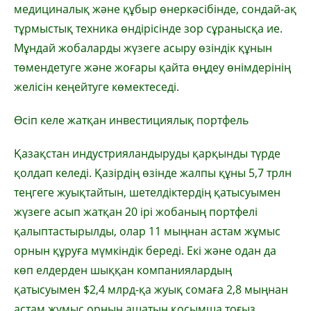
медициналық және құбыр өнеркәсібінде, сондай-ақ
тұрмыстық техника өндірісінде зор сұранысқа ие.
Мұндай жобаларды жүзеге асыру өзіндік құнын
төмендетуге және жоғары қайта өңдеу өнімдерінің
желісін кеңейтуге көмектеседі.
Өсіп келе жатқан инвестициялық портфель
Қазақстан индустрияландыруды қарқынды түрде
қолдап келеді. Қазірдің өзінде жалпы құны 5,7 трлн
теңгеге жуықтайтын, шетелдіктердің қатысуымен
жүзеге асып жатқан 20 ірі жобаның портфелі
қалыптастырылды, олар 11 мыңнан астам жұмыс
орнын құруға мүмкіндік береді. Екі және одан да
көп елдерден шыққан компаниялардың
қатысуымен $2,4 млрд-қа жуық сомаға 2,8 мыңнан
астам жұмыс орнын ашатын қосымша тоғыз