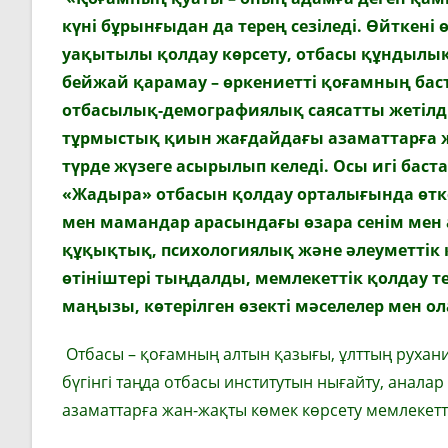
күні бұрынғыдан да терең сезіледі. Өйткені
уақытылы қолдау көрсету, отбасы құндылық
бейжай қарамау – өркениетті қоғамның баст
отбасылық-демографиялық саясатты жетілді
тұрмыстық қиын жағдайдағы азаматтарға ж
түрде жүзеге асырылып келеді. Осы игі баст
«Жадыра» отбасын қолдау орталығында өткен
мен мамандар арасындағы өзара сенім мен
құқықтық, психологиялық және әлеуметтік 
өтініштері тыңдалды, мемлекеттік қолдау тет
маңызы, көтерілген өзекті мәселелер мен 
Отбасы – қоғамның алтын қазығы, ұлттың рухани 
бүгінгі таңда отбасы институтын нығайту, анала
азаматтарға жан-жақты көмек көрсету мемлекетт