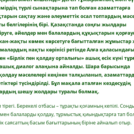
 өмірдің түрлі сынақтарына тап болған азаматтарға
тарын сақтау және әлеуметтік осал топтардың мәсе
ы белгілерінің бірі. Қазақстанда соңғы жылдары
руге, әйелдер мен балалардың құқықтарын қорғау
ан-жақты көмек көрсетуге бағытталған жұмыстар 
амалардың нақты көрінісі ретінде Алға қаласындағ
 «Бірлік пен қолдау орталығы» ашық есік күні тұ
 ашық диалог алаңына айналды. Шара барысында
қолдау мәселелері кеңінен талқыланып, азаматтар
іктері түсіндірілді. Бұл мақала аталған кездесудің
олардың шешу жолдары туралы
болмақ
.
тірегі. Берекелі отбасы – тұрақты қоғамның кепілі. Сонд
р мен балаларды қолдау, тұрмыстық қиындықтарға тап бо
ік саясаттың басым бағыттарының біріне айналып отыр.