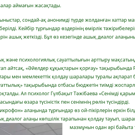
лалар аймағын жасақтады.
ыныстар, сондай-ақ анонимді түрде жолданған хаттар м
ерілді. Кейбір тұрғындар өздерінің өмірлік тәжірибелер
ктерін ашық жеткізді. Бұл өз кезегінде ашық диалог алаңын
қ және психологиялық сауаттылығын арттыру мақсатын
ап айтсақ, «Әйелдер құқықтарын қорғау» тақырыбында 
ары мен мемлекеттік қолдау шаралары туралы ақпарат 
аттылық» тақырыбында отбасы бюджетін тиімді жоспарл
алды. Ал психолог Гүлбақыт Тәжібаева «Сенімді қарым
ндағы өзара түсіністік пен сенімнің рөлін түсіндірді.
рофон» алаңында тұрғындар өз ой-пікірлерін еркін білд
ық диалог алаңы көпшілік тарапынан қолдау тауып, шар
мазмұнын одан әрі байыта т