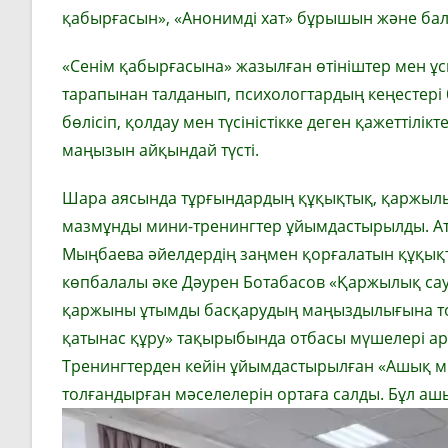
қабырғасын», «Анонимді хат» бұрышын және ба
«Сенім қабырғасына» жазылған өтініштер мен ұс
тарапынан талданып, психологтардың кеңестері б
бөлісіп, қолдау мен түсіністікке деген қажеттілі
маңызын айқындай түсті.
Шара аясында тұрғындардың құқықтық, қаржылы
мазмұнды мини-тренингтер ұйымдастырылды. Ат
Мыңбаева әйелдердің заңмен қорғалатын құқықт
көпбалалы әке Дәурен Ботабасов «Қаржылық сау
қаржыны ұтымды басқарудың маңыздылығына тоқт
қатынас құру» тақырыбында отбасы мүшелері арасы
Тренингтерден кейін ұйымдастырылған «Ашық мик
толғандырған мәселелерін ортаға салды. Бұл аш