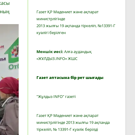
касы
яның
Газет ҚР Мәдениет және ақпарат
министрлігінде
2013 жылғы 19 ақпанда тіркеліп, №13391-Г
куәлігі берілген
Меншік иесі:
Алға аудандық
«ЖҰЛДЫЗ.INFO» ЖШС
Газет аптасына бір рет шығады
"Жұлдыз INFO" газеті
Газет ҚР Мәдениет және ақпарат
министрлігінде 2013 жылғы 19 ақпанда
тіркеліп, № 13391-Г куәлік берілді