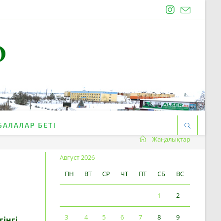
O
БАЛАЛАР БЕТІ
Жаңалықтар
Август 2026
ПН
ВТ
СР
ЧТ
ПТ
СБ
ВС
1
2
3
4
5
6
7
8
9
інгі