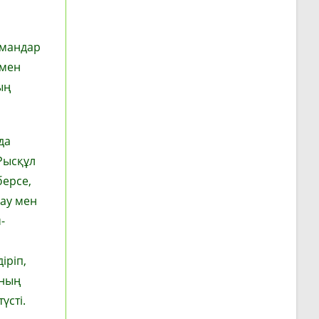
амандар
імен
ың
да
Рысқұл
берсе,
ау мен
-
іріп,
аның
үсті.