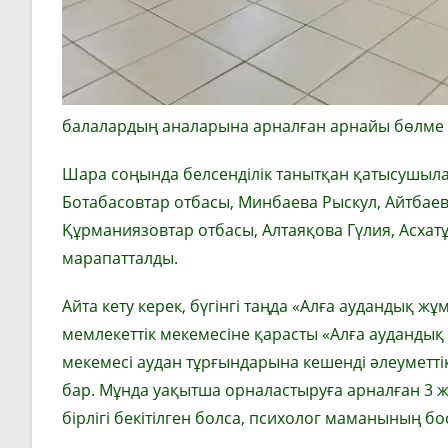
балалардың аналарына арналған арнайы бөлме жа
Шара соңында белсенділік танытқан қатысушылар
Ботабасовтар отбасы, Минбаева Рыскул, Айтбаев
Құрманиязовтар отбасы, Алтаяқова Гүлия, Асхат
марапатталды.
Айта кету керек, бүгінгі таңда «Алға аудандық ж
мемлекеттік мекемесіне қарасты «Алға ауданды
мекемесі аудан тұрғындарына кешенді әлеуметті
бар. Мұнда уақытша орналастыруға арналған 3 ж
бірлігі бекітілген болса, психолог маманының б