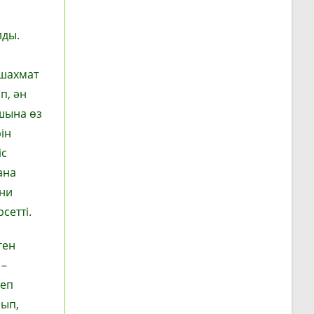
лды.
 шахмат
п, ән
шына өз
ін
іс
ана
ани
сетті.
ген
 –
леп
сып,