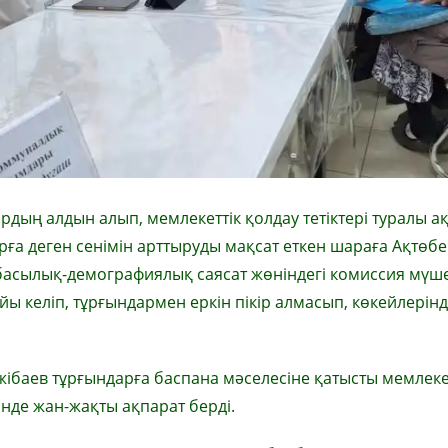
дың алдын алып, мемлекеттік қолдау тетіктері туралы а
рға деген сенімін арттыруды мақсат еткен шараға Ақтөбе
тбасылық-демографиялық саясат жөніндегі комиссия мүш
 келіп, тұрғындармен еркін пікір алмасып, көкейлерінд
жібаев тұрғындарға баспана мәселесіне қатысты мемлеке
нде жан-жақты ақпарат берді.