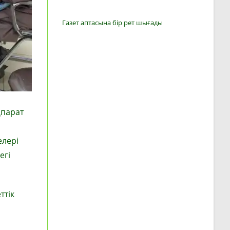
Газет аптасына бір рет шығады
қпарат
елері
егі
ттік