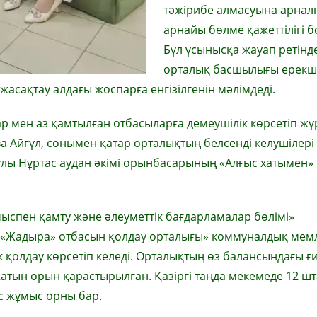
тәжірибе алмасуына арнал
арнайы бөлме қажеттілігі б
Бұл ұсынысқа жауап ретінд
орталық басшылығы ерекш
сақтау алдағы жоспарға енгізілгенін мәлімдеді.
 мен аз қамтылған отбасыларға демеушілік көрсетіп жү
а Айгүл, сонымен қатар орталықтың белсенді келушілері
ұлы Нұртас аудан әкімі орынбасарының «Алғыс хатымен»
ұмыспен қамту және әлеуметтік бағдарламалар бөлімі»
қ «Жадыра» отбасын қолдау орталығы» коммуналдық мемл
к қолдау көрсетіп келеді. Орталықтың өз балансындағы 
атын орын қарастырылған. Қазіргі таңда мекемеде 12 шт
ос жұмыс орны бар.