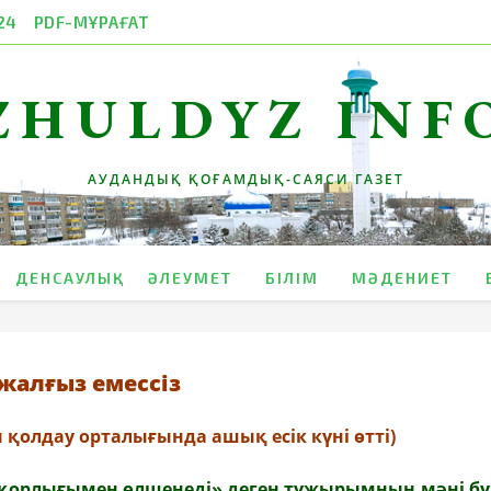
24
PDF-МҰРАҒАТ
ZHULDYZ INF
АУДАНДЫҚ ҚОҒАМДЫҚ-САЯСИ ГАЗЕТ
ДЕНСАУЛЫҚ
ӘЛЕУМЕТ
БІЛІМ
МӘДЕНИЕТ
 жалғыз емессіз
 қолдау орталығында ашық есік күні өтті
)
қорлығымен өлшенеді» деген тұжырымның мәні бүг