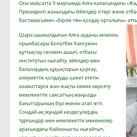
Осы мақсатта 9 маусымда Алға қаласындағы «Жа
Президенті жанындағы Әйелдер істері және отб
бастамасымен «Бірлік пен қолдау орталығы» атты 
Шара шымылдығын Алға ауданы әкімінің
орынбасары Болатбек Кангужин
құттықтау сөзімен ашып, отбасы
институтын нығайту, әйелдер мен
балалардың құқықтарын қорғау,
әлеуметтік қолдауды қажет ететін
азаматтарға жан-жақты көмек көрсету
мемлекеттік саясаттың маңызды
бағыттарының бірі екенін атап өтті.
Сондай-ақ мұндай кездесулердің
тұрғындар мен мемлекеттік мекемелер
арасындағы байланысты нығайтып,