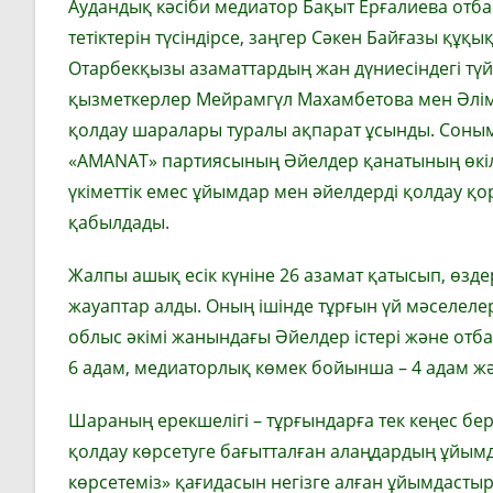
Аудандық кәсіби медиатор Бақыт Ерғалиева отб
тетіктерін түсіндірсе, заңгер Сәкен Байғазы құ
Отарбекқызы азаматтардың жан дүниесіндегі түйт
қызметкерлер Мейрамгүл Махамбетова мен Әлімж
қолдау шаралары туралы ақпарат ұсынды. Соны
«AMANAT» партиясының Әйелдер қанатының өкіл
үкіметтік емес ұйымдар мен әйелдерді қолдау қ
қабылдады.
Жалпы ашық есік күніне 26 азамат қатысып, өзд
жауаптар алды. Оның ішінде тұрғын үй мәселелер
облыс әкімі жанындағы Әйелдер істері және отб
6 адам, медиаторлық көмек бойынша – 4 адам жән
Шараның ерекшелігі – тұрғындарға тек кеңес бер
қолдау көрсетуге бағытталған алаңдардың ұйымда
көрсетеміз» қағидасын негізге алған ұйымдаст