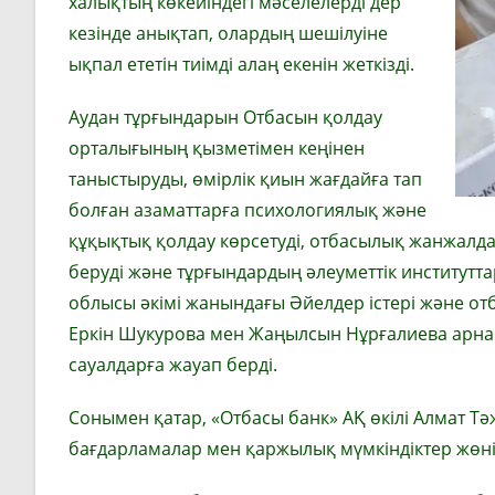
халықтың көкейіндегі мәселелерді дер
кезінде анықтап, олардың шешілуіне
ықпал ететін тиімді алаң екенін жеткізді.
Аудан тұрғындарын Отбасын қолдау
орталығының қызметімен кеңінен
таныстыруды, өмірлік қиын жағдайға тап
болған азаматтарға психологиялық және
құқықтық қолдау көрсетуді, отбасылық жанжалдар
беруді және тұрғындардың әлеуметтік институтта
облысы әкімі жанындағы Әйелдер істері және о
Еркін Шукурова мен Жаңылсын Нұрғалиева арнайы
сауалдарға жауап берді.
Сонымен қатар, «Отбасы банк» АҚ өкілі Алмат Тә
бағдарламалар мен қаржылық мүмкіндіктер жөні