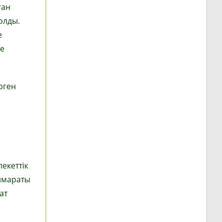
ған
олды.
е
е
рген
екеттік
ғимараты
ат