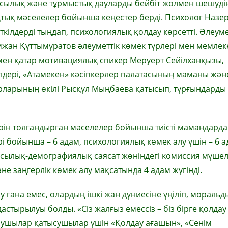
асылық және тұрмыстық дауларды бейбіт жолмен шешуді
қықтық мәселелер бойынша кеңестер берді. Психолог Назе
кілдерді тыңдап, психологиялық қолдау көрсетті. Әлеуме
ан Құттымұратов әлеуметтік көмек түрлері мен мемлеке
мен қатар мотивациялық спикер Меруерт Сейілханқызы,
дері, «Атамекен» кәсіпкерлер палатасының маманы жән
орларының өкілі Рысқұл Мыңбаева қатысып, тұрғындарды
ерін толғандырған мәселелер бойынша тиісті мамандард
і бойынша – 6 адам, психологиялық көмек алу үшін – 6 а
асылық-демографиялық саясат жөніндегі комиссия мүшел
е заңгерлік көмек алу мақсатында 4 адам жүгінді.
у ғана емес, олардың ішкі жан дүниесіне үңіліп, моральд
стырылуы болды. «Сіз жалғыз емессіз – біз бірге қолдау
ырушылар қатысушылар үшін «Қолдау ағашын», «Сенім