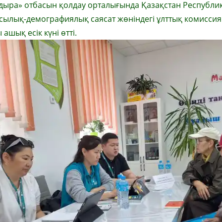
дыра» отбасын қолдау орталығында Қазақстан Республи
асылық-демографиялық саясат жөніндегі ұлттық комисси
ашық есік күні өтті.