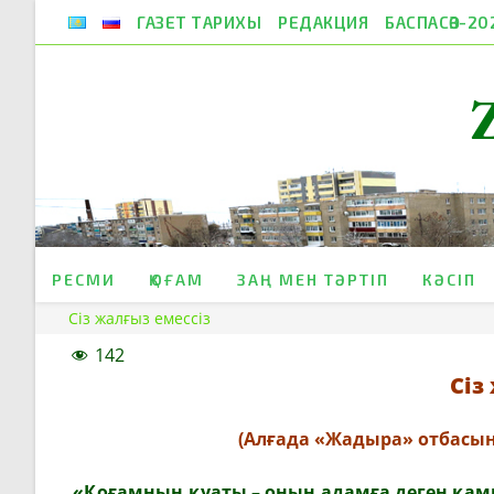
Skip
ГАЗЕТ ТАРИХЫ
РЕДАКЦИЯ
БАСПАСӨЗ-20
to
content
РЕСМИ
ҚОҒАМ
ЗАҢ МЕН ТӘРТІП
КӘСІП
Сіз жалғыз емессіз
142
Сіз
(
Алғада
«Жадыра» о
тбасын
«Қоғамның қуаты – оның адамға деген қам