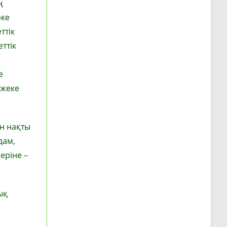
ң
рке
ттік
ттік
е
 жеке
ан нақты
дам,
еріне –
ық