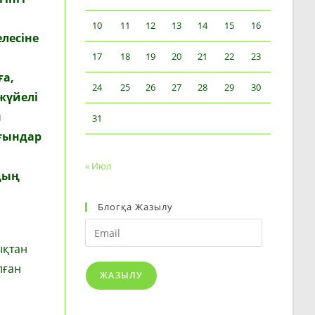
10
11
12
13
14
15
16
лесіне
17
18
19
20
21
22
23
ға,
24
25
26
27
28
29
30
жүйелі
ы
31
рғындар
« Июл
дың
Блогқа Жазылу
Email
ықтан
лған
ЖАЗЫЛУ