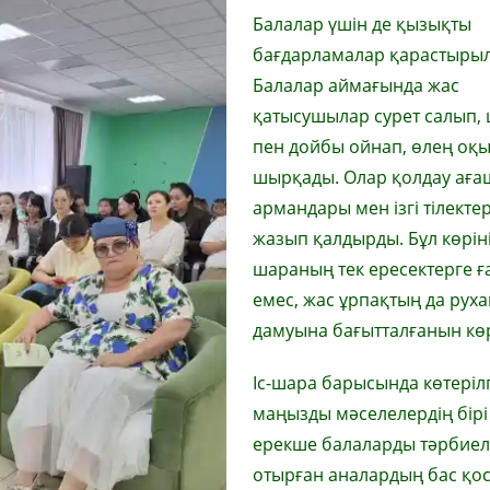
Балалар үшін де қызықты
бағдарламалар қарастыры
Балалар аймағында жас
қатысушылар сурет салып,
пен дойбы ойнап, өлең оқы
шырқады. Олар қолдау аға
армандары мен ізгі тілектер
жазып қалдырды. Бұл көрін
шараның тек ересектерге ғ
емес, жас ұрпақтың да рух
дамуына бағытталғанын көр
Іс-шара барысында көтеріл
маңызды мәселелердің бірі
ерекше балаларды тәрбие
отырған аналардың бас қо