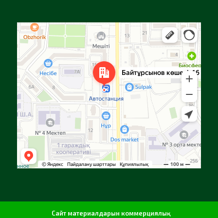
Алға
Яндекс Карталар — көлік, навигация, орындарды іздеу
Сайт материалдарын коммерциялық