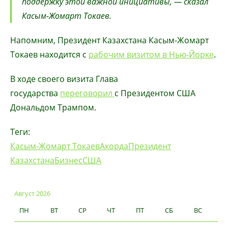
поддержку этой важной инициативы, — сказал
Касым-Жомарт Токаев.
Напомним, Президент Казахстана Касым-Жомарт
Токаев находится с
рабочим визитом в Нью-Йорке
.
В ходе своего визита Глава
государства
переговорил
с Президентом США
Дональдом Трампом.
Теги:
Касым-Жомарт Токаев
Акорда
Президент
Казахстана
Бизнес
США
Август 2026
ПН
ВТ
СР
ЧТ
ПТ
СБ
ВС