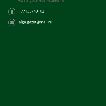
А.Байтұрсынов көшесі 16
+77133743102
alga.gazet@mail.ru