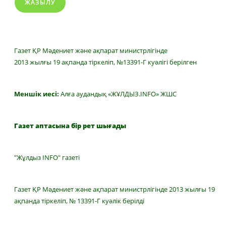
ЖАЗЫЛУ
Газет ҚР Мәдениет және ақпарат министрлігінде
2013 жылғы 19 ақпанда тіркеліп, №13391-Г куәлігі берілген
Меншік иесі:
Алға аудандық «ЖҰЛДЫЗ.INFO» ЖШС
Газет аптасына бір рет шығады
"Жұлдыз INFO" газеті
Газет ҚР Мәдениет және ақпарат министрлігінде 2013 жылғы 19
ақпанда тіркеліп, № 13391-Г куәлік берілді