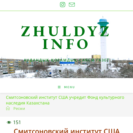
Skip
to
content
ZHULDYZ
INFO
АУДАНДЫҚ ҚОҒАМДЫҚ-САЯСИ ГАЗЕТ
MENU
Смитсоновский институт США учредит Фонд культурного
наследия Казахстана
Ресми
151
Смитсоновский институт США