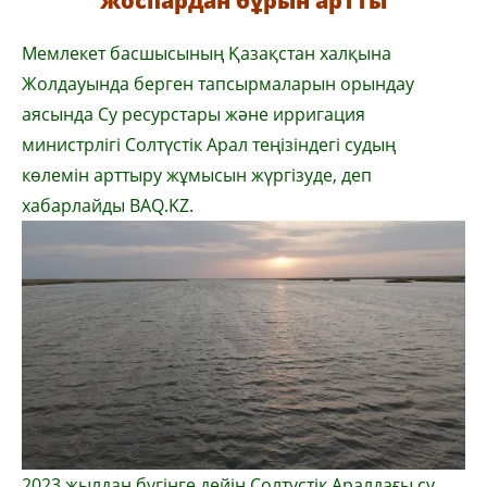
жоспардан бұрын артты
Мемлекет басшысының Қазақстан халқына
Жолдауында берген тапсырмаларын орындау
аясында Су ресурстары және ирригация
министрлігі Солтүстік Арал теңізіндегі судың
көлемін арттыру жұмысын жүргізуде, деп
хабарлайды BAQ.KZ.
2023 жылдан бүгінге дейін Солтүстік Аралдағы су