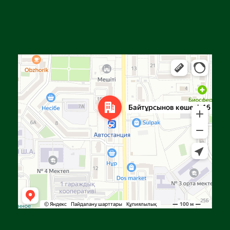
Алға
Яндекс Карталар — көлік, навигация, орындарды іздеу