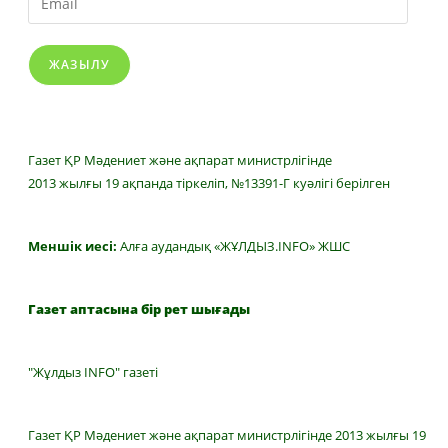
ЖАЗЫЛУ
Газет ҚР Мәдениет және ақпарат министрлігінде
2013 жылғы 19 ақпанда тіркеліп, №13391-Г куәлігі берілген
Меншік иесі:
Алға аудандық «ЖҰЛДЫЗ.INFO» ЖШС
Газет аптасына бір рет шығады
"Жұлдыз INFO" газеті
Газет ҚР Мәдениет және ақпарат министрлігінде 2013 жылғы 19