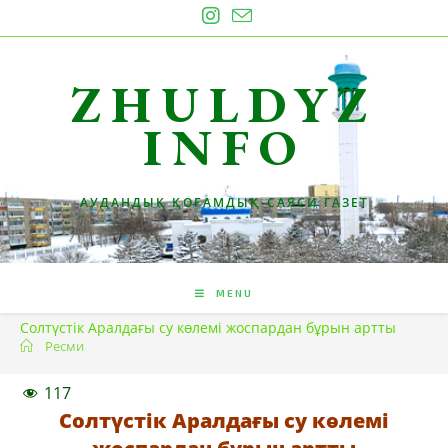
Skip
to
content
ZHULDYZ
INFO
АУДАНДЫҚ ҚОҒАМДЫҚ-САЯСИ ГАЗЕТ
MENU
Солтүстік Аралдағы су көлемі жоспардан бұрын артты
Ресми
117
Солтүстік Аралдағы су көлемі