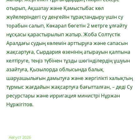
отырып, Ақшатау және Қамыстыбас көл
жүйелеріндегі су деңгейін тұрақтандыру үшін су
торабын салып, Көкарал бөгетін 2 метрге ұлғайту
нұсқасы қарастырылып жатыр. Жоба Солтүстік
Аралдағы судың көлемін арттыруға және сапасын
жақсартуға, Сырдария өзенінің атырауын қалпына
келтіруге, теңіз түбінен тұзды шөгінділердің ұшуын
азайтуға, Қызылорда облысында балық
шаруашылығын дамытуға және жергілікті халықтың
тұрмыс жағдайын жақсартуға бағытталған, – деді Су
ресурстары және ирригация министрі Нұржан
Нұржігітов.
Август 2026