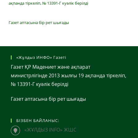
ақпанда тіркеліп, № 13391-Г куәлік берілді
Газет аптасына бір рет шығады
«Жұлдыз ИНФО» Газеті
Газет ҚР Мәдениет және ақпарат
министрлігінде 2013 жылғы 19 ақпанда тіркеліп,
№ 13391-Г куәлік берілді
Газет аптасына бір рет шығады
БІЗБЕН БАЙЛАНЫС:
«ЖҰЛДЫЗ INFO» ЖШС