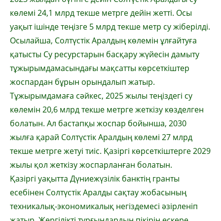
көлемі 24,1 млрд текше метрге дейін жетті. Осы
уақыт ішінде теңізге 5 млрд текше метр су жіберілді.
Осылайша, Солтүстік Аралдың көлемін ұлғайтуға
қатысты Су ресурстарын басқару жүйесін дамыту
тұжырымдамасындағы мақсатты көрсеткіштер
жоспардан бұрын орындалып жатыр.
Тұжырымдамаға сәйкес, 2025 жылы теңіздегі су
көлемін 20,6 млрд текше метрге жеткізу көзделген
болатын. Ал бастапқы жоспар бойынша, 2030
жылға қарай Солтүстік Аралдың көлемі 27 млрд
текше метрге жетуі тиіс. Қазіргі көрсеткіштерге 2029
жылы қол жеткізу жоспарланған болатын.
Қазіргі уақытта Дүниежүзілік банктің гранты
есебінен Солтүстік Аралды сақтау жобасының
техникалық-экономикалық негіздемесі әзірленіп
жатыр. Жергілікті тұрғындардың пікірін ескере