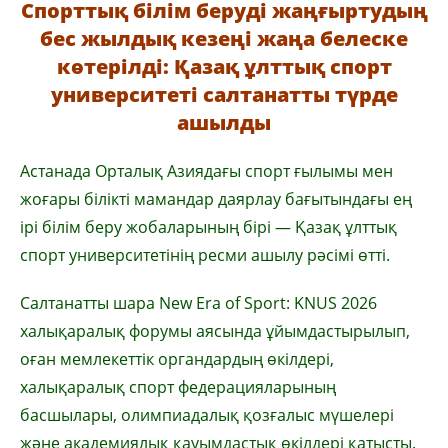
Спорттық білім беруді жаңғыртудың
бес жылдық кезеңі жаңа белеске
көтерілді: Қазақ ұлттық спорт
университеті салтанатты түрде
ашылды
Астанада Орталық Азиядағы спорт ғылымы мен
жоғары білікті мамандар даярлау бағытындағы ең
ірі білім беру жобаларының бірі — Қазақ ұлттық
спорт университетінің ресми ашылу рәсімі өтті.
Салтанатты шара New Era of Sport: KNUS 2026
халықаралық форумы аясында ұйымдастырылып,
оған мемлекеттік органдардың өкілдері,
халықаралық спорт федерацияларының
басшылары, олимпиадалық қозғалыс мүшелері
және академиялық қауымдастық өкілдері қатысты.