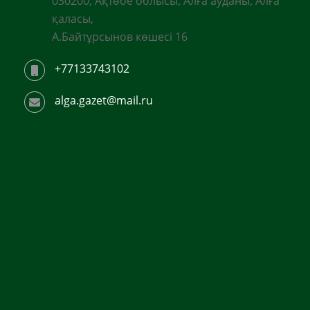
030200, Ақтөбе облысы, Алға ауданы, Алға
қаласы,
А.Байтұрсынов көшесі 16
+77133743102
alga.gazet@mail.ru