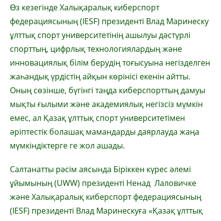
Өз кезегінде Халықаралық киберспорт
федерациясының (IESF) президенті Влад Маринеску
ұлттық спорт университетінің ашылуы дәстүрлі
спорттың, цифрлық технологиялардың және
инновациялық білім берудің тоғысуына негізделген
жаһандық үрдістің айқын көрінісі екенін айтты.
Оның сөзінше, бүгінгі таңда киберспорттың дамуы
мықты ғылыми және академиялық негізсіз мүмкін
емес, ал Қазақ ұлттық спорт университетімен
әріптестік болашақ мамандарды даярлауда жаңа
мүмкіндіктерге ге жол ашады.
Салтанатты рәсім аясында Біріккен күрес әлемі
ұйымының (UWW) президенті Ненад Лаловичке
және Халықаралық киберспорт федерациясының
(IESF) президенті Влад Маринескуға «Қазақ ұлттық