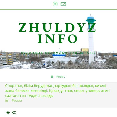
Skip
to
content
ZHULDYZ
INFO
АУДАНДЫҚ ҚОҒАМДЫҚ-САЯСИ ГАЗЕТ
MENU
Спорттық білім беруді жаңғыртудың бес жылдық кезеңі
жаңа белеске көтерілді: Қазақ ұлттық спорт университеті
салтанатты түрде ашылды
Ресми
80