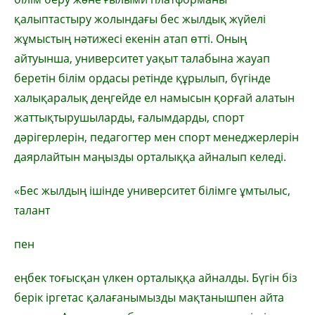
қалыптастыру жолындағы бес жылдық жүйелі
жұмыстың нәтижесі екенін атап өтті. Оның
айтуынша, университет уақыт талабына жауап
беретін білім ордасы ретінде құрылып, бүгінде
халықаралық деңгейде ел намысын қорғай алатын
жаттықтырушыларды, ғалымдарды, спорт
дәрігерлерін, педагогтер мен спорт менеджерлерін
даярлайтын маңызды орталыққа айналып келеді.
«Бес жылдың ішінде университет білімге ұмтылыс,
талант
пен
еңбек тоғысқан үлкен орталыққа айналды. Бүгін біз
берік іргетас қалағанымызды мақтанышпен айта