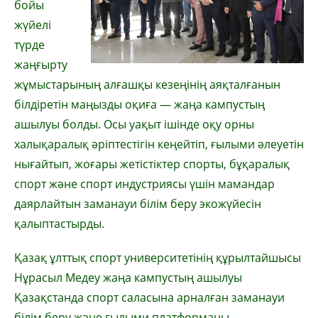
бойы
жүйелі
түрде
жаңғырту
жұмыстарының алғашқы кезеңінің аяқталғанын
білдіретін маңызды оқиға — жаңа кампустың
ашылуы болды. Осы уақыт ішінде оқу орны
халықаралық әріптестігін кеңейтіп, ғылыми әлеуетін
нығайтып, жоғары жетістіктер спорты, бұқаралық
спорт және спорт индустриясы үшін мамандар
даярлайтын заманауи білім беру экожүйесін
қалыптастырды.
Қазақ ұлттық спорт университетінің құрылтайшысы
Нұрасыл Медеу жаңа кампустың ашылуы
Қазақстанда спорт саласына арналған заманауи
білім беру және ғылыми платформаны