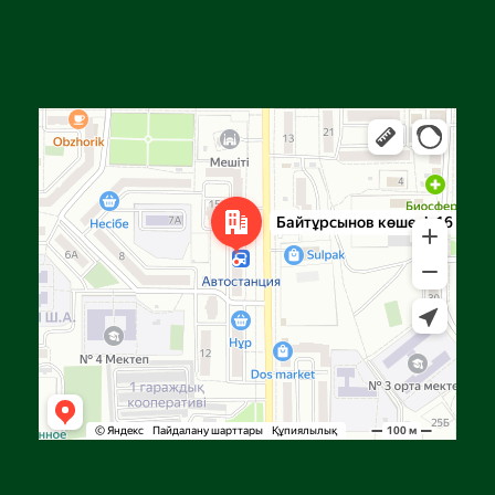
Алға
Яндекс Карталар — көлік, навигация, орындарды іздеу