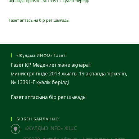
ақпанда тіркеліп, № 13391-Г куәлік берілді
Газет аптасына бір рет шығады
«Жұлдыз ИНФО» Газеті
Газет ҚР Мәдениет және ақпарат
министрлігінде 2013 жылғы 19 ақпанда тіркеліп,
№ 13391-Г куәлік берілді
Газет аптасына бір рет шығады
БІЗБЕН БАЙЛАНЫС:
«ЖҰЛДЫЗ INFO» ЖШС