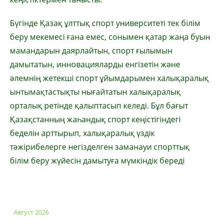
Бүгінде Қазақ ұлттық спорт университеті тек білім
беру мекемесі ғана емес, сонымен қатар жаңа буын
мамандарын даярлайтын, спорт ғылымын
дамытатын, инновацияларды енгізетін және
әлемнің жетекші спорт ұйымдарымен халықаралық
ынтымақтастықты нығайтатын халықаралық
орталық ретінде қалыптасып келеді. Бұл бағыт
Қазақстанның жаһандық спорт кеңістігіндегі
беделін арттырып, халықаралық үздік
тәжірибелерге негізделген заманауи спорттық
білім беру жүйесін дамытуға мүмкіндік береді
Август 2026