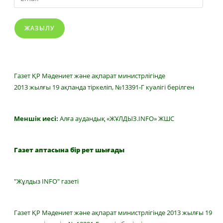
ЖАЗЫЛУ
Газет ҚР Мәдениет және ақпарат министрлігінде
2013 жылғы 19 ақпанда тіркеліп, №13391-Г куәлігі берілген
Меншік иесі:
Алға аудандық «ЖҰЛДЫЗ.INFO» ЖШС
Газет аптасына бір рет шығады
"Жұлдыз INFO" газеті
Газет ҚР Мәдениет және ақпарат министрлігінде 2013 жылғы 19