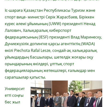
Іс-шараға Қазақстан Республикасы Туризм және
спорт вице- министрі Серік Жарасбаев, Біріккен
күрес әлемі ұйымының (UWW) президенті Ненад
Лалович, Халықаралық киберспорт
федерациясының (IESF) президенті Влад Маринеску,
Дүниежүзілік допингке қарсы агенттіктің (WADA)
өкілі Piechota Rafal Lesze, сондай-ақ халықаралық
ұйымдардың басшылары, шетелдік жоғары оқу
орындарының өкілдері, ұлттық спорт
федерацияларының жетекшілері, ғалымдар мен
сарапшылар қатысты.
Университ
етті соңғы
бес жыл