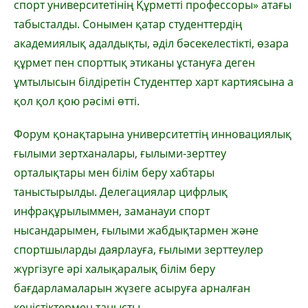
спорт университетінің Құрметті профессоры» атағы
табысталды. Сонымен қатар студенттердің
академиялық адалдықты, әділ бәсекелестікті, өзара
құрмет пен спорттық этиканы ұстануға деген
ұмтылысын білдіретін Студенттер харт картиясына а
қол қол қою рәсімі өтті.
Форум қонақтарына университеттің инновациялық
ғылыми зертханалары, ғылыми-зерттеу
орталықтары мен білім беру хабтары
таныстырылды. Делегациялар цифрлық
инфрақұрылыммен, заманауи спорт
нысандарымен, ғылыми жабдықтармен және
спортшыларды даярлауға, ғылыми зерттеулер
жүргізуге әрі халықаралық білім беру
бағдарламаларын жүзеге асыруға арналған
кеңістіктермен танысты.