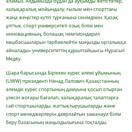
аламыз. Алдымызда бұдан да ауқымды жетістіктер,
халықаралық мойындалу, ғылым мен спорттағы
жаңа жеңістер күтіп тұрғанына сенімдімін. Қазақ
ұлттык, спорт университеті озық білім мен
инновацияның, болашақ чемпиондарил
көшбасшыларын тәрбиелейтін маңызды орталыққа
айналады» университеттің құрылтайшысы Нұрасыл
Медеу.
Шара барысында Біріккен күрес әлемі ұйымының
(UWW) президенті Ненад Лалович Қазақстанның
әлемдік күрес спортының дамуына қосып отырған
үлесін жоғары бағалап, халықаралық талаптарға
сай спортшыларды, жаттықтырушыларды және
спорт менеджерлерін даярлайтын заманауи білім
беру базасының маңыздылығына тоқталды.