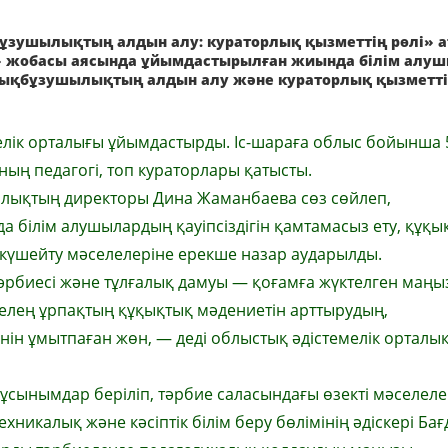
ұзушылықтың алдын алу: кураторлық қызметтің рөлі» 
E» жобасы аясында ұйымдастырылған жиында білім алу
құқықбұзушылықтың алдын алу және кураторлық қызметт
лік орталығы ұйымдастырды. Іс-шараға облыс бойынша 
ның педагогі, топ кураторлары қатысты.
лықтың директоры Дина Жаманбаева сөз сөйлеп,
да білім алушылардың қауіпсіздігін қамтамасыз ету, құқы
күшейту мәселелеріне ерекше назар аударылды.
, тәрбиесі және тұлғалық дамуы — қоғамға жүктелген маң
келең ұрпақтың құқықтық мәдениетін арттырудың,
н ұмытпаған жөн, — деді облыстық әдістемелік орталы
ұсынымдар беріліп, тәрбие саласындағы өзекті мәселел
никалық және кәсіптік білім беру бөлімінің әдіскері Бағ