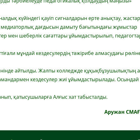
арды тәрбиелеуде педагогикалық қолдаудың маңызы»
алдық күйіндегі қауіп сигналдарын ерте анықтау, жаста
дың медиаторлық дағдысын дамыту бағытындағы жұмыстар
тер мен шеберлік сағаттары ұйымдастырылып, педагогт
әттіғали мұндай кездесулердің тәжірибе алмасудағы рөлін
нінде айтылды. Жалпы колледжде құқықбұзушылықтың 
мамандармен кездесулер жиі ұйымдастырылады. Осындай
ып, қатысушыларға Алғыс хат табысталды.
Аружан СМА