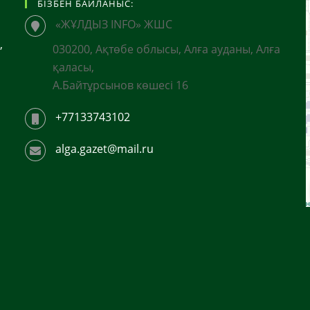
БІЗБЕН БАЙЛАНЫС:
«ЖҰЛДЫЗ INFO» ЖШС
,
030200, Ақтөбе облысы, Алға ауданы, Алға
қаласы,
А.Байтұрсынов көшесі 16
+77133743102
alga.gazet@mail.ru