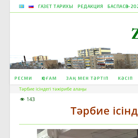
Skip
ГАЗЕТ ТАРИХЫ
РЕДАКЦИЯ
БАСПАСӨЗ-20
to
content
РЕСМИ
ҚОҒАМ
ЗАҢ МЕН ТӘРТІП
КӘСІП
Тәрбие ісіндегі тәжірибе алаңы
143
Тәрбие ісін