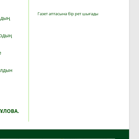
Газет аптасына бір рет шығады
рдың
ардың
е
алдын
ҒҰЛОВА.