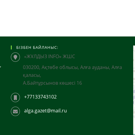
БІЗБЕН БАЙЛАНЫС:
«ЖҰЛДЫЗ INFO» ЖШС
,
030200, Ақтөбе облысы, Алға ауданы, Алға
қаласы,
А.Байтұрсынов көшесі 16
+77133743102
alga.gazet@mail.ru