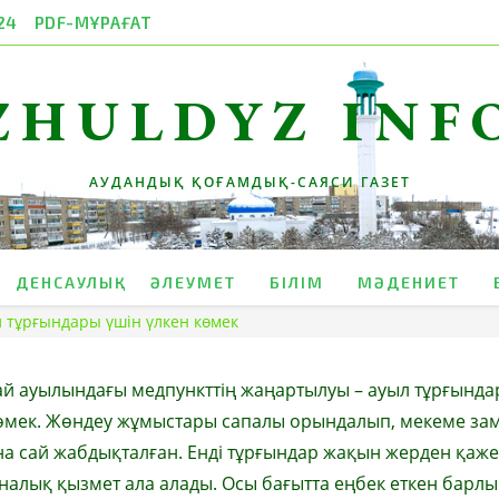
24
PDF-МҰРАҒАТ
ZHULDYZ INF
АУДАНДЫҚ ҚОҒАМДЫҚ-САЯСИ ГАЗЕТ
ДЕНСАУЛЫҚ
ӘЛЕУМЕТ
БІЛІМ
МӘДЕНИЕТ
 тұрғындары үшін үлкен көмек
й ауылындағы медпункттің жаңартылуы – ауыл тұрғында
көмек. Жөндеу жұмыстары сапалы орындалып, мекеме за
а сай жабдықталған. Енді тұрғындар жақын жерден қаже
алық қызмет ала алады. Осы бағытта еңбек еткен барлы