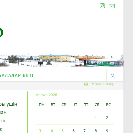
O
БАЛАЛАР БЕТІ
Жаңалықтар
Август 2026
ры үшін
ПН
ВТ
СР
ЧТ
ПТ
СБ
ВС
ман
1
2
тті
қ
3
4
5
6
7
8
9