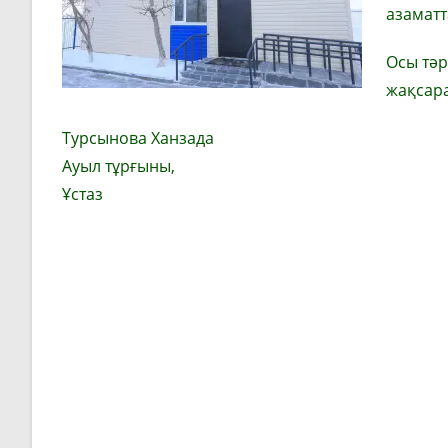
азаматт
Осы тәр
жақсара
Турсынова Ханзада
Ауыл тұрғыны,
Ұстаз