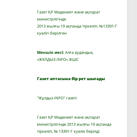
Газет ҚР Мәдениет және ақпарат
министрлігінде
2013 жылғы 19 ақпанда тіркеліп, №13391-Г
куәлігі берілген
Меншік иесі:
Алға аудандық
«ЖҰЛДЫЗ.INFO» ЖШС
Газет аптасына бір рет шығады
"Жұлдыз INFO" газеті
Газет ҚР Мәдениет және ақпарат
министрлігінде 2013 жылғы 19 ақпанда
тіркеліп, № 13391-Г куәлік берілді