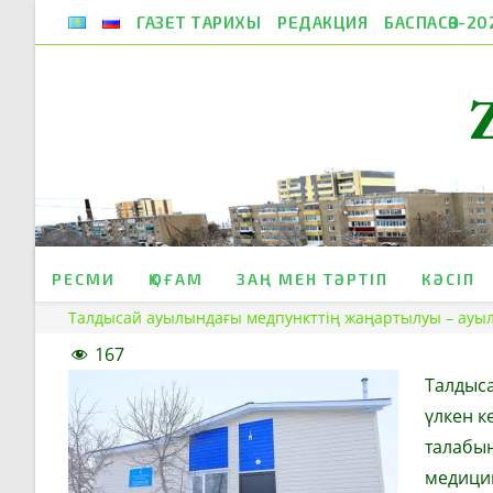
Skip
ГАЗЕТ ТАРИХЫ
РЕДАКЦИЯ
БАСПАСӨЗ-20
to
content
РЕСМИ
ҚОҒАМ
ЗАҢ МЕН ТӘРТІП
КӘСІП
Талдысай ауылындағы медпункттің жаңартылуы – ауыл
167
Талдыса
үлкен 
талабын
медицин