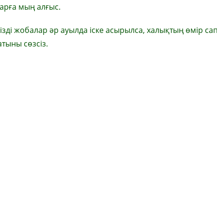
арға мың алғыс.
ізді жобалар әр ауылда іске асырылса, халықтың өмір са
тыны сөзсіз.