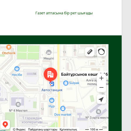
Газет аптасына бір рет шығады
Алға
Яндекс Карталар — көлік, навигация, орындарды іздеу