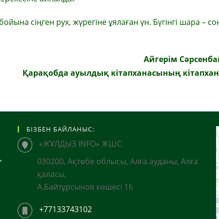
ойына сіңген рух, жүрегіне ұялаған үн. Бүгінгі шара – со
Айгерім Сәрсенб
Қарақобда ауылдық кітапханасының кітапх
БІЗБЕН БАЙЛАНЫС:
«ЖҰЛДЫЗ INFO» ЖШС
,
030200, Ақтөбе облысы, Алға ауданы, Алға
қаласы,
А.Байтұрсынов көшесі 16
+77133743102