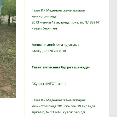
Газет ҚР Мәдениет және ақпарат
министрлігінде
2013 жылғы 19 ақпанда тіркеліп, №13391-Г
куәлігі берілген
Меншік иесі:
Алға аудандық
«ЖҰЛДЫЗ.INFO» ЖШС
Газет аптасына бір рет шығады
"Жұлдыз INFO" газеті
Газет ҚР Мәдениет және ақпарат
министрлігінде 2013 жылғы 19 ақпанда
тіркеліп, № 13391-Г куәлік берілді