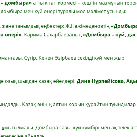
 – домбыра»
атты кітап көрмесі – кештің мазмұнын тере
е домбыра мен күй өнері туралы мол мәлімет ұсынды:
к және танымдық еңбектер: Ж.Нәжімеденовтің
«Домбыра
а өнері»
, Карима Сахарбаеваның
«Домбыра – күй, дәс
анғазы, Сүгір, Кенен Әзірбаев секілді күй мен жыр
 де озық шыққан қазақ әйелдері:
Дина Нұрпейісова
,
Ақы
.
ындалды. Қазақ әнінің алтын қорын құрайтын туындылар
е ұмытылмады. Домбыра сазы, күй күмбірі мен ақ тілек ас
ерекесіне айналды.