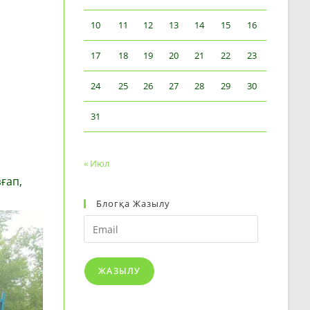
10
11
12
13
14
15
16
17
18
19
20
21
22
23
24
25
26
27
28
29
30
31
« Июл
ғап,
Блогқа Жазылу
Email
ЖАЗЫЛУ