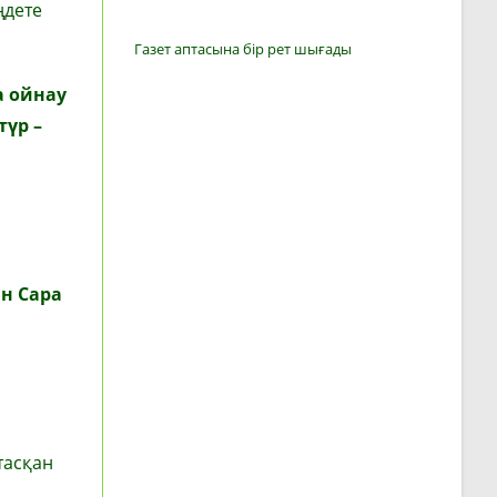
ңдете
Газет аптасына бір рет шығады
 ойнау
түр –
н Сара
тасқан