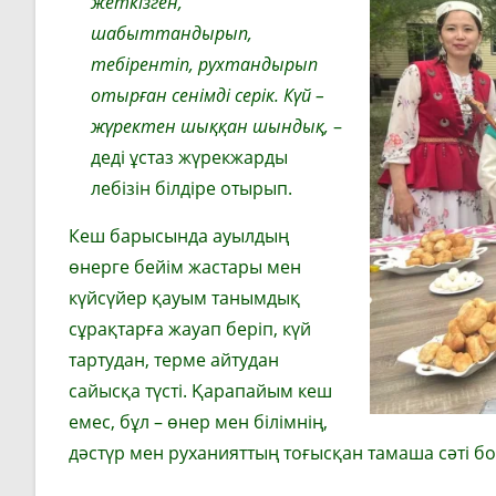
жеткізген,
шабыттандырып,
тебірентіп, рухтандырып
отырған сенім
ді серік.
Күй –
жүректен шыққан шындық,
–
деді ұстаз жүрекжарды
лебізін білдіре отырып.
Кеш барысында ауылдың
өнерге бейім жастары мен
күйсүйер қауым танымдық
сұрақтарға жауап беріп, күй
тартудан, терме айтудан
сайысқа түсті. Қарапайым кеш
емес, бұл – өнер мен білімнің,
дәстүр мен руханияттың тоғысқан тамаша сәті б