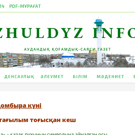
24
PDF-МҰРАҒАТ
ZHULDYZ INF
АУДАНДЫҚ ҚОҒАМДЫҚ-САЯСИ ГАЗЕТ
ДЕНСАУЛЫҚ
ӘЛЕУМЕТ
БІЛІМ
МӘДЕНИЕТ
омбыра күні
тағылым тоғысқан кеш
ыра» – қазақ рухының символына айналған осы