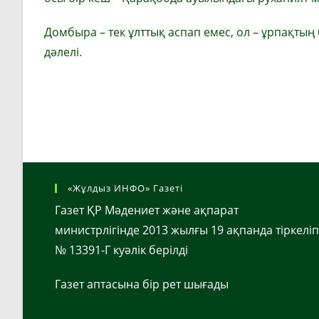
Домбыра – тек ұлттық аспап емес, ол – ұрпақтың б
дәлелі.
«Жұлдыз ИНФО» Газеті
Газет ҚР Мәдениет және ақпарат
министрлігінде 2013 жылғы 19 ақпанда тіркеліп
№ 13391-Г куәлік берілді
Газет аптасына бір рет шығады