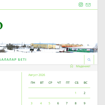
O
БАЛАЛАР БЕТІ
Мәдениет
Август 2026
ПН
ВТ
СР
ЧТ
ПТ
СБ
ВС
1
2
3
4
5
6
7
8
9