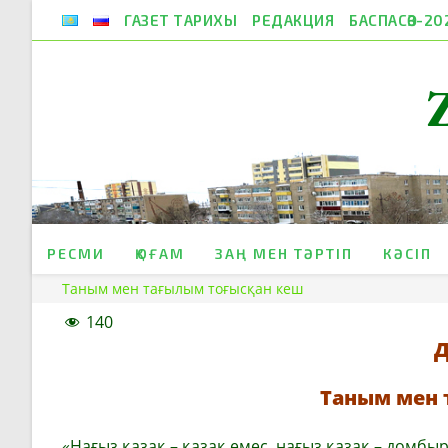
Skip
ГАЗЕТ ТАРИХЫ
РЕДАКЦИЯ
БАСПАСӨЗ-20
to
content
РЕСМИ
ҚОҒАМ
ЗАҢ МЕН ТӘРТІП
КӘСІП
Таным мен тағылым тоғысқан кеш
140
Д
Таным мен 
«Нағыз қазақ – қазақ емес, нағыз қазақ – домб