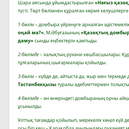
Шара аясында ұйымдастырылған
«Нағыз қазақ
түсті. Төрт бөлімнен құралған көрме келушілерг
1-бөлім
– домбыра үйренуге арналған әдістемелі
оңай ма?»
, М.Әбуғазының
«Қазақтың домбыр
даму»
сынды еңбектерін қамтыды.
2-бөлімде
– халықтың рухани көшбасшылары: Құрм
тұлғаларының шығармалары қойылды.
3-бөлім
– күйде де, айтыста да, жыр мен термеде
Тастанбекқызы
туралы әдебиеттермен толықты
4-бөлімде
– ән өнеріндегі домбыраның орны айқ
ұсынылды.
Ұлттық тағамдар қойылып, мерекелік көңіл күй д
осы бір кеш – Қарақобда ауылындағы руханият м