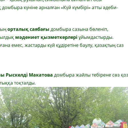
домбыра күніне арналған «Күй күмбірі» атты әдеби-
ның
орталық
саябағы
домбыра сазына бөленіп,
ауылдық
мәдениет
қызметкерлері
ұйымдастырды.
ғана емес, жастарды күй құдіретіне баулу, қазақтың саз
зы
Рыскелді
Макатова
домбыра жайлы тебірене сөз қоз
тыққа тоқталды.