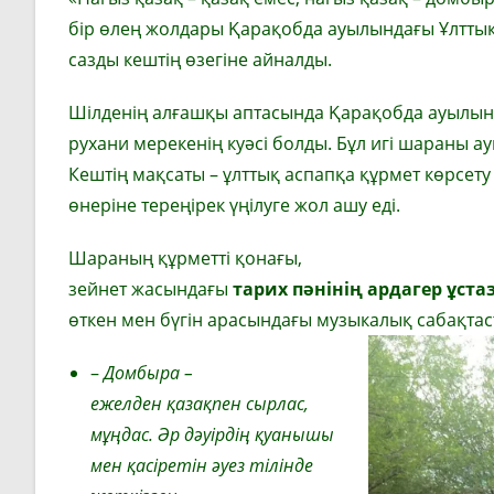
бір өлең жолдары Қарақобда ауылындағы Ұлттық 
сазды кештің өзегіне айналды.
Шілденің алғашқы аптасында Қарақобда ауылы
рухани мерекенің куәсі болды. Бұл игі шараны 
Кештің мақсаты – ұлттық аспапқа құрмет көрсету 
өнеріне тереңірек үңілуге жол ашу еді.
Шараның құрметті қонағы,
зейнет жасындағы
тарих
пәнінің
ардагер
ұста
өткен мен бүгін арасындағы музыкалық сабақтас
–
Домбыра
–
е
желден
қазақпен
сырлас
,
мұңдас
.
Әр дәуірдің қуанышы
мен қасіретін әуез тілінде