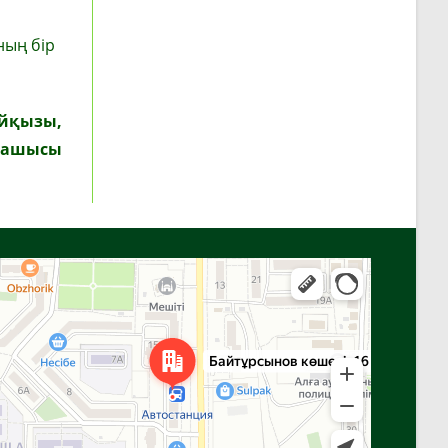
ның бір
айқызы,
анашысы
Алға
Яндекс Карталар — көлік, навигация, орындарды іздеу