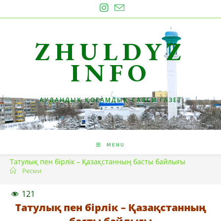
Skip
to
content
ZHULDYZ
INFO
АУДАНДЫҚ ҚОҒАМДЫҚ-САЯСИ ГАЗЕТ
MENU
Татулық пен бірлік – Қазақстанның басты байлығы
Ресми
121
Татулық пен бірлік – Қазақстанның