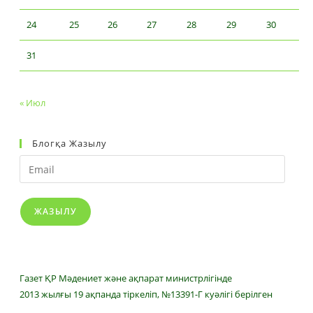
24
25
26
27
28
29
30
31
« Июл
Блогқа Жазылу
Email
ЖАЗЫЛУ
Газет ҚР Мәдениет және ақпарат министрлігінде
2013 жылғы 19 ақпанда тіркеліп, №13391-Г куәлігі берілген