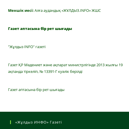
Меншік иесі:
Алға аудандық «ЖҰЛДЫЗ.INFO» ЖШС
Газет аптасына бір рет шығады
"Жұлдыз INFO" газеті
Газет ҚР Мәдениет және ақпарат министрлігінде 2013 жылғы 19
ақпанда тіркеліп, № 13391-Г куәлік берілді
Газет аптасына бір рет шығады
«Жұлдыз ИНФО» Газеті