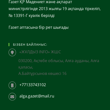
Газет ҚР Мәдениет және ақпарат
министрлігінде 2013 жылғы 19 ақпанда тіркеліп,
№ 13391-Г куәлік берілді
Газет аптасына бір рет шығады
БІЗБЕН БАЙЛАНЫС:
«ЖҰЛДЫЗ INFO» ЖШС
030200, Ақтөбе облысы, Алға ауданы, Алға
қаласы,
А.Байтұрсынов көшесі 16
+77133743102
alga.gazet@mail.ru