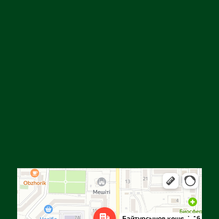
Алға
Яндекс Карталар — көлік, навигация, орындарды іздеу