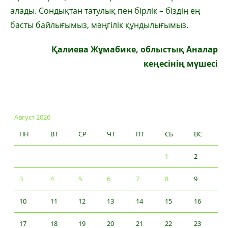
алады. Сондықтан татулық пен бірлік – біздің ең
басты байлығымыз, мәңгілік құндылығымыз.
Қалиева Жұмабике, облыстық Аналар
кеңесінің мүшесі
Август 2026
ПН
ВТ
СР
ЧТ
ПТ
СБ
ВС
1
2
3
4
5
6
7
8
9
10
11
12
13
14
15
16
17
18
19
20
21
22
23