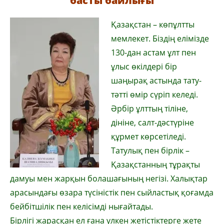
басты байлығы
Қазақстан – көпұлтты
мемлекет. Біздің елімізде
130-дан астам ұлт пен
ұлыс өкілдері бір
шаңырақ астында тату-
тәтті өмір сүріп келеді.
Әрбір ұлттың тіліне,
дініне, салт-дәстүріне
құрмет көрсетіледі.
Татулық пен бірлік –
Қазақстанның тұрақты
дамуы мен жарқын болашағының негізі. Халықтар
арасындағы өзара түсіністік пен сыйластық қоғамда
бейбітшілік пен келісімді нығайтады.
Бірлігі жарасқан ел ғана үлкен жетістіктерге жете