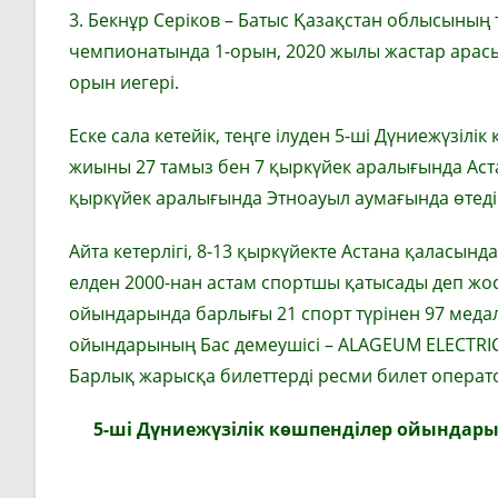
3. Бекнұр Серіков – Батыс Қазақстан облысының
чемпионатында 1-орын, 2020 жылы жастар арасын
орын иегері.
Еске сала кетейік, теңге ілуден 5-ші Дүниежүзі
жиыны 27 тамыз бен 7 қыркүйек аралығында Аст
қыркүйек аралығында Этноауыл аумағында өтеді
Айта кетерлігі, 8-13 қыркүйекте Астана қаласынд
елден 2000-нан астам спортшы қатысады деп жос
ойындарында барлығы 21 спорт түрінен 97 меда
ойындарының Бас демеушісі – ALAGEUM ELECTRIC,
Барлық жарысқа билеттерді ресми билет операто
5-ші Дүниежүзілік көшпенділер ойындар