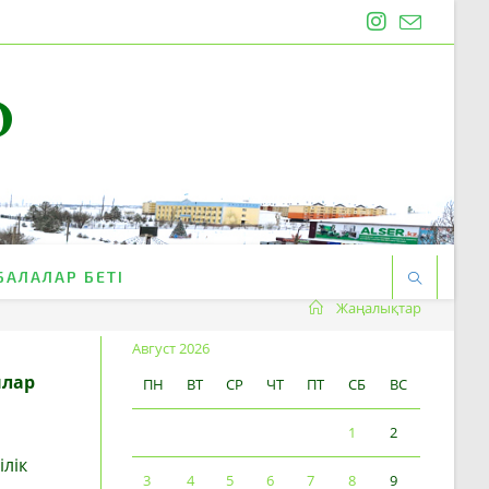
O
БАЛАЛАР БЕТІ
Жаңалықтар
Август 2026
ылар
ПН
ВТ
СР
ЧТ
ПТ
СБ
ВС
1
2
лік
3
4
5
6
7
8
9