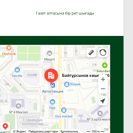
Газет аптасына бір рет шығады
Алға
Яндекс Карталар — көлік, навигация, орындарды іздеу