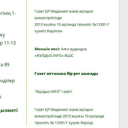
Газет ҚР Мәдениет және ақпарат
інің 1-
министрлігінде
2013 жылғы 19 ақпанда тіркеліп, №13391-Г
куәлігі берілген
ығу
р 11-13
Меншік иесі:
Алға аудандық
«ЖҰЛДЫЗ.INFO» ЖШС
ға 89
Газет аптасына бір рет шығады
енділер
"Жұлдыз INFO" газеті
.
Газет ҚР Мәдениет және ақпарат
қызметі
министрлігінде 2013 жылғы 19 ақпанда
тіркеліп, № 13391-Г куәлік берілді