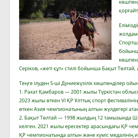
көшпен
қорғайт
Елімізд
жолдама
Спортшы
бойынша
көшпенд
Серіков, «жеті құт» стилі бойынша Бақыт Төлтай,
Теңге ілуден 5-ші Дүниежүзілік көшпенділер ой
1. Рахат Қамбаров — 2001 жылы Түркістан облыс
2023 жылы өткен VI ҚР Ұлттық спорт фестиваліні
өткен Азия чемпионатының алтын жүлдегері ата
2. Бақыт Төлтай — 1998 жылдың 12 тамызында Ш
келген. 2021 жылы ересектер арасындағы ҚР че
ҚР чемпионатында алтын және күміс медалінің и