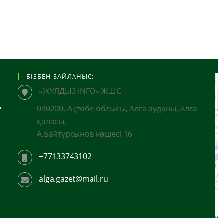
БІЗБЕН БАЙЛАНЫС:
«ЖҰЛДЫЗ INFO» ЖШС
,
030200, Ақтөбе облысы, Алға ауданы, Алға
қаласы,
А.Байтұрсынов көшесі 16
+77133743102
alga.gazet@mail.ru