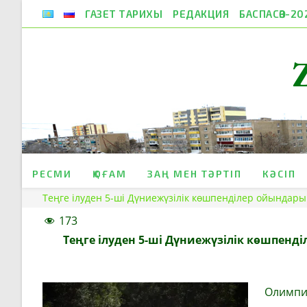
Skip
ГАЗЕТ ТАРИХЫ
РЕДАКЦИЯ
БАСПАСӨЗ-20
to
content
РЕСМИ
ҚОҒАМ
ЗАҢ МЕН ТӘРТІП
КӘСІП
Теңге ілуден 5-ші Дүниежүзілік көшпенділер ойында
173
Теңге ілуден 5-ші Дүниежүзілік көшпен
Олимпиа