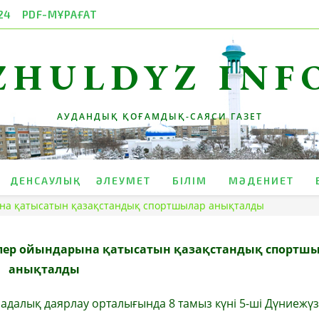
24
PDF-МҰРАҒАТ
ZHULDYZ INF
АУДАНДЫҚ ҚОҒАМДЫҚ-САЯСИ ГАЗЕТ
ДЕНСАУЛЫҚ
ӘЛЕУМЕТ
БІЛІМ
МӘДЕНИЕТ
рына қатысатын қазақстандық спортшылар анықталды
ділер ойындарына қатысатын қазақстандық спортш
анықталды
далық даярлау орталығында 8 тамыз күні 5-ші Дүниежүзі