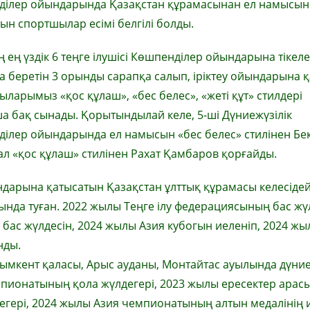
ділер ойындарында Қазақстан құрамасынан ел намысын
ын спортшылар есімі белгілі болды.
ің ең үздік 6 теңге ілушісі Көшпенділер ойындарына тікел
 беретін 3 орынды сарапқа салып, іріктеу ойындарына қ
ларымыз «қос құлаш», «бес белес», «жеті құт» стилдері
 бақ сынады. Қорытындылай келе, 5-ші Дүниежүзілік
ілер ойындарында ел намысын «бес белес» стилінен Бе
 ал «қос құлаш» стилінен Рахат Қамбаров қорғайды.
ындарына қатысатын Қазақстан ұлттық құрамасы келесідей
ында туған. 2022 жылы Теңге ілу федерациясының бас жүл
ң бас жүлдесін, 2024 жылы Азия кубогын иеленіп, 2024 ж
нды.
ымкент қаласы, Арыс ауданы, Монтайтас ауылында дүни
мпионатының қола жүлдегері, 2023 жылы ересектер арас
егері, 2024 жылы Азия чемпионатының алтын медалінің и