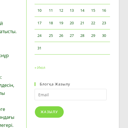
10
11
12
13
14
15
16
ей
17
18
19
20
21
22
23
атысты.
24
25
26
27
28
29
30
31
кнұр
« Июл
:
Блогқа Жазылу
десін,
Email
ылы
еге
ЖАЗЫЛУ
ындағы
егері.