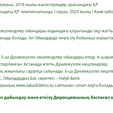
 тумасы. 2018 жылы жасөспірімдер арасындағы ҚР
дағы ҚР чемпионатында 1-орын, 2023 жылы І Азия кубог
лік көшпенділер ойындары алдындағы қорытынды оқу-жатт
анада болады. Ал Ойындарда теңге ілу бойынша жарыста
.
а 5-ші Дүниежүзілік көшпенділер ойындары өтеді. Іс-шара
парланған. Астанада өтетін Дүниежүзілік көшпенділер
ль жиынтығы сарапқа салынады. 5-ші Дүниежүзілік көшп
 Ойындардың Бас серіктесі – Halyk Bank.
рының www.zakazbiletov.kz сайтынан сатып алуға болады
ын дайындау және өткізу Дирекциясының баспасөз 