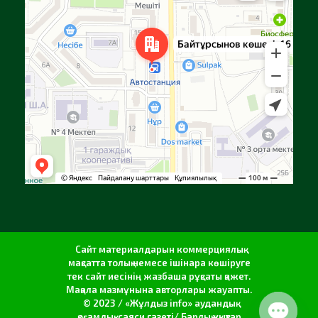
Сайт материалдарын коммерциялық
мақсатта толық немесе ішінара көшіруге
тек сайт иесінің жазбаша рұқсаты қажет.
Мақала мазмұнына авторлары жауапты.
© 2023 / «Жұлдыз info» аудандық
қоғамдық-саяси газеті/ Барлық құқықтар