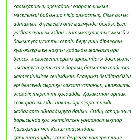
халықаралық аренадағы өзара іс-қимыл
мәселелері бойынша пікір алмастық. Сізге алғыс
айтамын. Әңгімеміз өте мазмұнды болды. Егер
уағдаласқанымыздай, ынтымақтастығымызды
дамытуға қуатты серпін беру үшін бірлескен
күш-жігер мен нақты қадамды жалғастыра
берсек, мемлекеттеріміз арасындағы достықты
нығайтуға қатысты барлық бағытта табысқа
жететінімізге сенімдімін. Елдеріміз бейбітсүйгіш
әрі белсенді сыртқы саясат ұстанып, көпжақты
әлемдік тәртіпті қолдайды. Қазақстан ортақ
көзқарасымызды нақты әрі өзара тиімді
жобаларға айналдыруға дайын. Сіздің сапарыңыз
барысында қол жеткізілген уағдаластықтар
Қазақстан мен Кения арасындағы
қатынастарды жаңа деңгейге көтеретініне