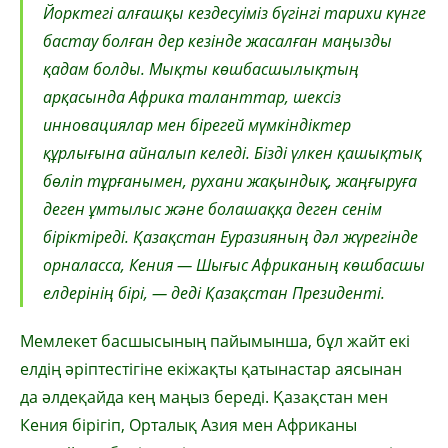
Йорктегі алғашқы кездесуіміз бүгінгі тарихи күнге
бастау болған дер кезінде жасалған маңызды
қадам болды. Мықты көшбасшылықтың
арқасында Африка таланттар, шексіз
инновациялар мен бірегей мүмкіндіктер
құрлығына айналып келеді. Бізді үлкен қашықтық
бөліп тұрғанымен, рухани жақындық, жаңғыруға
деген ұмтылыс және болашаққа деген сенім
біріктіреді. Қазақстан Еуразияның дәл жүрегінде
орналасса, Кения — Шығыс Африканың көшбасшы
елдерінің бірі, — деді Қазақстан Президенті.
Мемлекет басшысының пайымынша, бұл жайт екі
елдің әріптестігіне екіжақты қатынастар аясынан
да әлдеқайда кең маңыз береді. Қазақстан мен
Кения бірігіп, Орталық Азия мен Африканы