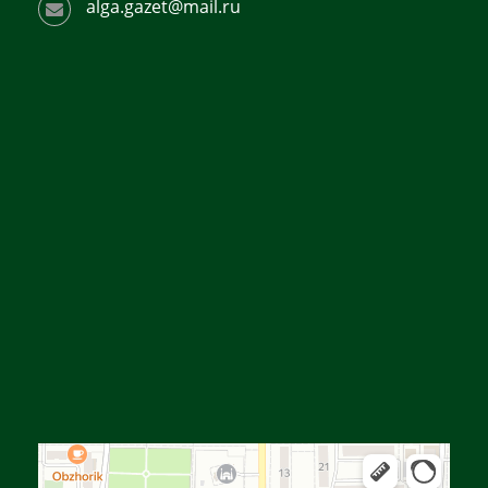
alga.gazet@mail.ru
Алға
Яндекс Карталар — көлік, навигация, орындарды іздеу