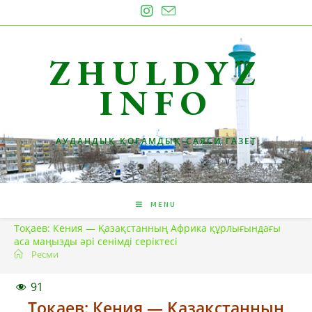
Skip
to
content
ZHULDYZ
INFO
АУДАНДЫҚ ҚОҒАМДЫҚ-САЯСИ ГАЗЕТ
MENU
Тоқаев: Кения — Қазақстанның Африка құрлығындағы
аса маңызды әрі сенімді серіктесі
Ресми
91
Тоқаев: Кения — Қазақстанның