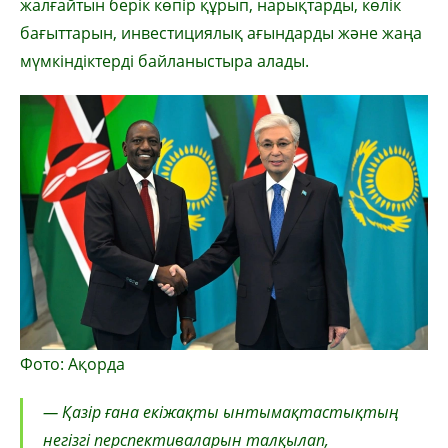
жалғайтын берік көпір құрып, нарықтарды, көлік
бағыттарын, инвестициялық ағындарды және жаңа
мүмкіндіктерді байланыстыра алады.
Фото: Ақорда
— Қазір ғана екіжақты ынтымақтастықтың
негізгі перспективаларын талқылап,