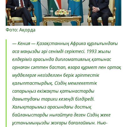
Фото: Ақорда
— Кения — Қазақстанның Африка құрлығындағы
аса маңызды әрі сенімді серіктесі. 1993 жылы
елдеріміз арасында дипломатиялық қатынас
орнаған сәттен бастап, өзара құрмет пен ортақ
мүдделерге негізделген берік әріптестік
қалыптастырдық. Сіздің мемлекеттік
сапарыңыз екіжақты қатынастарды
дамытудағы тарихи кезеңді білдіреді.
Халықтарымыз арасындағы достық
байланыстарды нығайтуға деген Сіздің жеке
ұстанымыңызды жоғары бағалаймын. Нью-