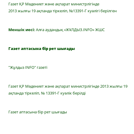
Газет ҚР Мәдениет және ақпарат министрлігінде
2013 жылғы 19 ақпанда тіркеліп, №13391-Г куәлігі берілген
Меншік иесі:
Алға аудандық «ЖҰЛДЫЗ.INFO» ЖШС
Газет аптасына бір рет шығады
"Жұлдыз INFO" газеті
Газет ҚР Мәдениет және ақпарат министрлігінде 2013 жылғы 19
ақпанда тіркеліп, № 13391-Г куәлік берілді
Газет аптасына бір рет шығады