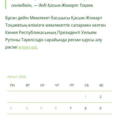
сенімдімін, — деді Қасым-Жомарт Тоқаев.
Бұған дейін Мемлекет басшысы Қасым-Жомарт
Тоқаевтың елімізге мемлекеттік сапармен келген
Кения Республикасының Президенті Уильям
Рутоны Тәуелсіздік сарайында ресми қарсы алу
рәсімі
өткен еді
.
Август 2026
ПН
ВТ
СР
ЧТ
ПТ
СБ
ВС
1
2
3
4
5
6
7
8
9