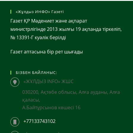
«Жұлдыз ИНФО» Газеті
Газет ҚР Мәдениет және ақпарат
министрлігінде 2013 жылғы 19 ақпанда тіркеліп,
№ 13391-Г куәлік берілді
Газет аптасына бір рет шығады
БІЗБЕН БАЙЛАНЫС:
«ЖҰЛДЫЗ INFO» ЖШС
030200, Ақтөбе облысы, Алға ауданы, Алға
қаласы,
А.Байтұрсынов көшесі 16
+77133743102